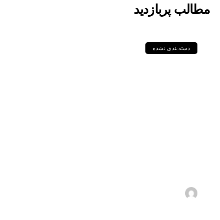
مطالب پربازدید
دسته‌بندی نشده
مقایسه جامع گریدهای
P235GH، P355GH،
P460NL1 و دیگر
ورق‌های سری P در
استاندارد DIN و EN
1405-05-11
s.zebarjadi