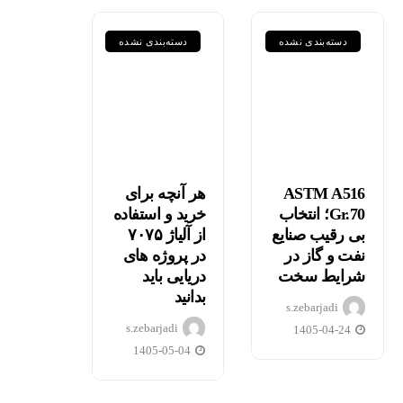
دسته‌بندی نشده
دسته‌بندی نشده
ASTM A516
هر آنچه برای
Gr.70؛ انتخاب
خرید و استفاده
مقایسه
بی رقیب صنایع
از آلیاژ ۷۰۷۵
نفت و گاز در
در پروژه های
جامع
هر آنچه
شرایط سخت
دریایی باید
گریدهای
برای
بدانید
s.zebarjadi
P235GH،
خرید و
s.zebarjadi
1405-04-24
P355GH،
استفاده
1405-05-04
P460NL1
از آلیاژ