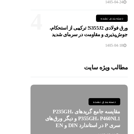
1405-04-24
4
دسته‌بندی نشده
ورق فولادی S355J2؛ ترکیبی از استحکام،
جوش‌پذیری و مقاومت در سرمای شدید
1405-04-18
مطالب ویژه سایت
دسته‌بندی نشده
مقایسه جامع گریدهای P235GH،
P355GH، P460NL1 و دیگر ورق‌های
سری P در استاندارد DIN و EN