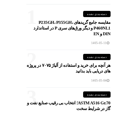
1
دسته‌بندی نشده
مقایسه جامع گریدهای P235GH، P355GH،
P460NL1 و دیگر ورق‌های سری P در استاندارد
DIN و EN
1405-05-11
2
دسته‌بندی نشده
هر آنچه برای خرید و استفاده از آلیاژ ۷۰۷۵ در پروژه
های دریایی باید بدانید
1405-05-04
3
دسته‌بندی نشده
ASTM A516 Gr.70؛ انتخاب بی رقیب صنایع نفت و
گاز در شرایط سخت