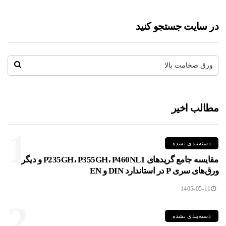
در سایت جستجو کنید
مطالب اخیر
1
دسته‌بندی نشده
مقایسه جامع گریدهای P235GH، P355GH، P460NL1 و دیگر
ورق‌های سری P در استاندارد DIN و EN
1405-05-11
2
دسته‌بندی نشده