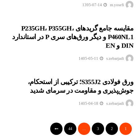
1395-07-14
m.yosefi
مقایسه جامع گریدهای P235GH، P355GH،
P460NL1 و دیگر ورق‌های سری P در استاندارد
DIN و EN
1405-05-11
s.zebarjadi
ورق فولادی S355J2؛ ترکیبی از استحکام،
جوش‌پذیری و مقاومت در سرمای شدید
1405-04-18
s.zebarjadi
44
…
3
2
1