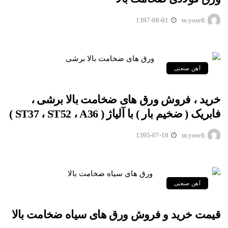
1397-08-01
m.yosefi
آهن صنعتی
خرید ، فروش ورق های ضخامت بالا برشی ،
فابریک ( ضخیم بار ) با آلیاژ ( ST37 ، ST52 ، A36 )
1395-07-18
m.yosefi
آهن صنعتی
قیمت خرید و فروش ورق های سیاه ضخامت بالا