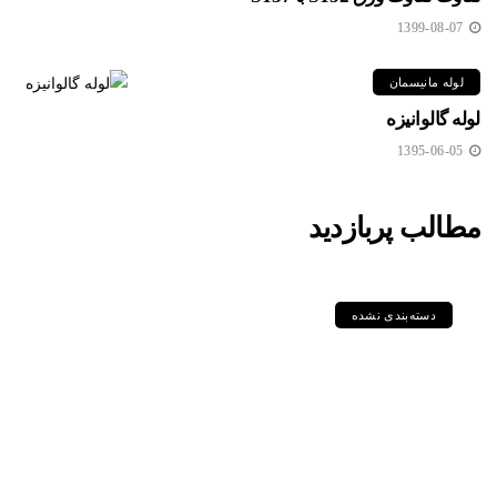
1399-08-07
لوله مانیسمان
لوله گالوانیزه
1395-06-05
مطالب پربازدید
دسته‌بندی نشده
مقایسه جامع گریدهای P235GH،