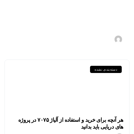
P355GH، P460NL1 و دیگر
ورق‌های سری P در استاندارد DIN
و EN
1405-05-11
s.zebarjadi
دسته‌بندی نشده
هر آنچه برای خرید و استفاده از آلیاژ ۷۰۷۵ در پروژه
های دریایی باید بدانید