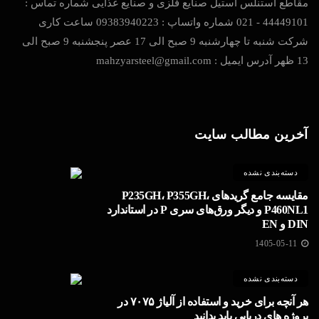
مقاطع استنلس استیل صنایع فلزی و صنایع غذایی شماره تماس :
44449101 - 021 شماره واتساپ : 09383940223 ساعت کاری
شرکت شنبه تا چهارشنبه 9 صبح الی 17 عصر پنجشنبه 9 صبح الی
13 ظهر آدرس ایمیل : mahzyarsteel@gmail.com
آخرین مطالب سایت
دسته‌بندی نشده
مقایسه جامع گریدهای P235GH، P355GH،
P460NL1 و دیگر ورق‌های سری P در استاندارد
DIN و EN
1405-05-11
دسته‌بندی نشده
هر آنچه برای خرید و استفاده از آلیاژ ۷۰۷۵ در
پروژه های دریایی باید بدانید