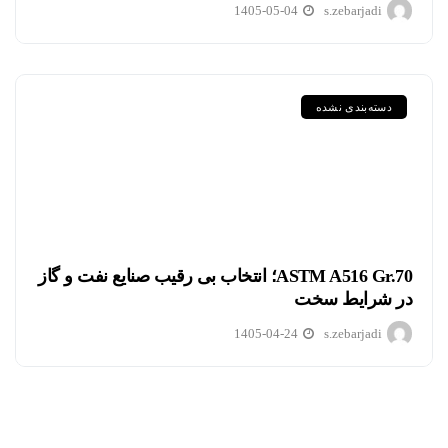
1405-05-04
s.zebarjadi
دسته‌بندی نشده
ASTM A516 Gr.70؛ انتخاب بی رقیب صنایع نفت و گاز
در شرایط سخت
1405-04-24
s.zebarjadi