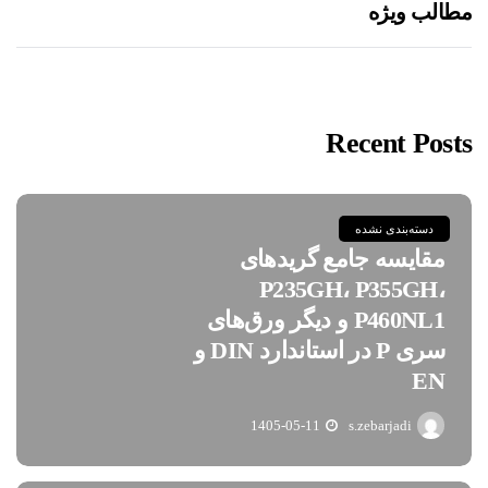
مطالب ویژه
Recent Posts
دسته‌بندی نشده
مقایسه جامع گریدهای
P235GH، P355GH،
P460NL1 و دیگر ورق‌های
سری P در استاندارد DIN و
EN
1405-05-11
s.zebarjadi