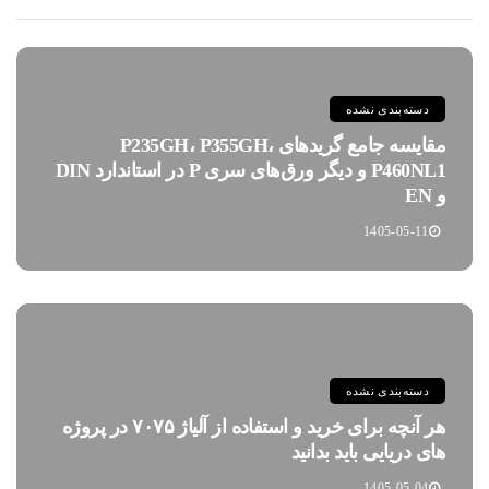
دسته‌بندی نشده
مقایسه جامع گریدهای P235GH، P355GH،
P460NL1 و دیگر ورق‌های سری P در استاندارد DIN
و EN
1405-05-11
دسته‌بندی نشده
هر آنچه برای خرید و استفاده از آلیاژ ۷۰۷۵ در پروژه
های دریایی باید بدانید
1405-05-04