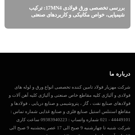
بررسی تخصصی ورق فولادی 17MN4: ترکیب
شیمیایی، خواص مکانیکی و کاربردهای صنعتی
درباره ما
شرکت مهزیار فولاد تامین کننده تخصصی انواع ورق و لوله های
فولادی و آلیاژی کلیه مقاطع خاص صنعتی و آلیاژی کلیه آهن آلات و
فولادهای صنایع نفت ، گاز ، پتروشیمی و صنایع دریایی ، فولادها و
مقاطع استنلس استیل صنایع فلزی و صنایع غذایی شماره تماس :
44449101 - 021 شماره واتساپ : 09383940223 ساعت کاری
شرکت شنبه تا چهارشنبه 9 صبح الی 17 عصر پنجشنبه 9 صبح الی