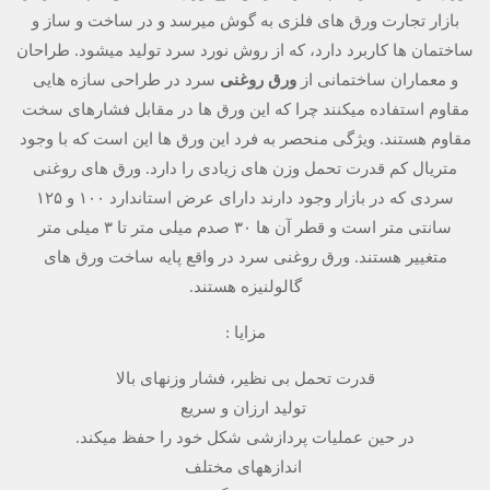
بازار تجارت ورق ­های فلزی به گوش می­رسد و در ساخت و ساز و
ساختمان­ ها کاربرد دارد، که از روش نورد سرد تولید می­شود. طراحان
و معماران ساختمانی از
ورق­ روغنی
سرد در طراحی سازه­ هایی
مقاوم استفاده می­کنند چرا که این ورق­ ها در مقابل فشار­های سخت
مقاوم هستند. ویژگی منحصر به فرد این ورق­ ها این است که با وجود
متریال کم قدرت تحمل وزن­ های زیادی را دارد. ورق های روغنی
سردی که در بازار وجود دارند دارای عرض استاندارد ۱۰۰ و ۱۲۵
سانتی متر است و قطر آن ها ۳۰ صدم میلی متر تا ۳ میلی متر
متغییر هستند. ورق­ روغنی سرد در واقع پایه ساخت ورق­ های
گالولنیزه هستند.
مزایا :
قدرت تحمل بی نظیر، فشار وزن­های بالا
تولید ارزان و سریع
در حین عملیات پردازشی شکل خود را حفظ می­کند.
اندازه­های مختلف