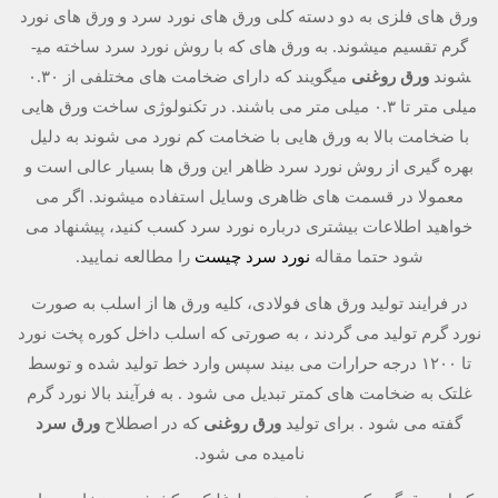
ورق ­های فلزی به دو دسته کلی ورق ­های نورد سرد و ورق ­های نورد
گرم تقسیم می­شوند. به ورق ­های که با روش نورد سرد ساخته می­
شوند
ورق روغنی
می­گویند که دارای ضخامت­ های مختلفی از ۰.۳۰
میلی متر تا ۰.۳ میلی متر می باشند. در تکنولوژی ساخت ورق­ هایی
با ضخامت بالا به ورق­ هایی با ضخامت کم نورد می­ شوند به دلیل
بهره گیری از روش نورد سرد ظاهر این ورق ها بسیار عالی است و
معمولا در قسمت­ های ظاهری وسایل استفاده می­شوند. اگر می
خواهید اطلاعات بیشتری درباره نورد سرد کسب کنید، پیشنهاد می
شود حتما مقاله
نورد سرد چیست
را مطالعه نمایید.
در فرایند تولید ورق های فولادی، کلیه ورق ها از اسلب به صورت
نورد گرم تولید می گردند ، به صورتی که اسلب داخل کوره پخت نورد
تا ۱۲۰۰ درجه حرارات می بیند سپس وارد خط تولید شده و توسط
غلتک به ضخامت های کمتر تبدیل می شود . به فرآیند بالا نورد گرم
گفته می شود . برای تولید
ورق روغنی
که در اصطلاح
ورق سرد
نامیده می شود.