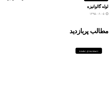
لوله گالوانیزه
۱۳۹۵-۰۶-۰۵
مطالب پربازدید
دسته‌بندی نشده
مقایسه جامع گریدهای P235GH،
P355GH، P460NL1 و دیگر
ورق‌های سری P در استاندارد DIN