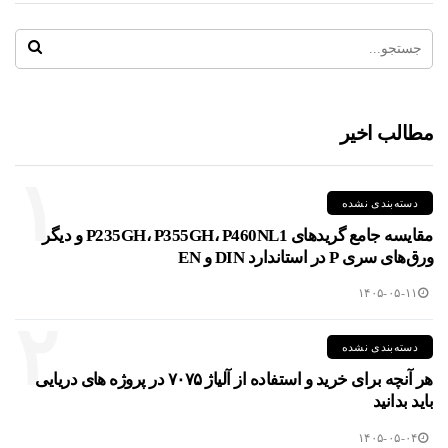
مطالب اخیر
۱
دسته‌بندی نشده
مقایسه جامع گریدهای P235GH، P355GH، P460NL1 و دیگر
ورق‌های سری P در استاندارد DIN و EN
۱۴۰۵-۰۵-۱۱
۲
دسته‌بندی نشده
هر آنچه برای خرید و استفاده از آلیاژ ۷۰۷۵ در پروژه های دریایی
باید بدانید
۱۴۰۵-۰۵-۰۴