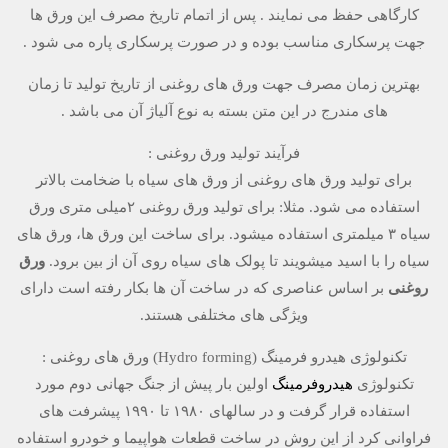
کارگاهی حفظ می نمایند . پس از اتمام تاریخ مصرف این ورق ها
جهت پرسکاری مناسب بوده و در صورت پرسکاری پاره می شود .
بهترین زمان مصرف جهت ورق های روغنی از تاریخ تولید تا زمان
های مندرج در این متن بسته به نوع آلیاژ آن می باشد .
فرآیند تولید ورق روغنی :
برای تولید ورق­ های روغنی از ورق­ های سیاه با ضخامت بالاتر
استفاده می شود. مثلا: برای تولید ورق روغنی ۲میلی متری ورق
سیاه ۳ میلمتری استفاده می­شود. برای ساخت این ورق ها، ورق ­های
سیاه را با اسید می­شویند تا پولک­ های سیاه روی آن از بین برود.
ورق
روغنی
بر اساس عناصری که در ساخت آن ها بکار رفته است دارای
ویژگی­ های مختلفی هستند.
تکنولوژی هیدرو فرمینگ (Hydro forming) ورق ­های روغنی :
تکنولوژی
هیدروفرمینگ
اولین بار پیش از جنگ جهانی دوم مورد
استفاده قرار گرفت و در سال­های ۱۹۸۰ تا ۱۹۹۰ پیشرفت ­های
فراوانی کرد از این روش در ساخت قطعات هواپیما و خودرو استفاده