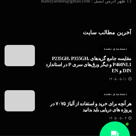
13 ظهر آدرس ایمیل : mahzyarsteel@gmail.com
آخرین مطالب سایت
دسته‌بندی نشده
مقایسه جامع گریدهای P235GH، P355GH،
P460NL1 و دیگر ورق‌های سری P در استاندارد
DIN و EN
۱۴۰۵-۰۵-۱۱
دسته‌بندی نشده
هر آنچه برای خرید و استفاده از آلیاژ ۷۰۷۵ در
پروژه های دریایی باید بدانید
۱۴۰۵-۰۵-۰۴