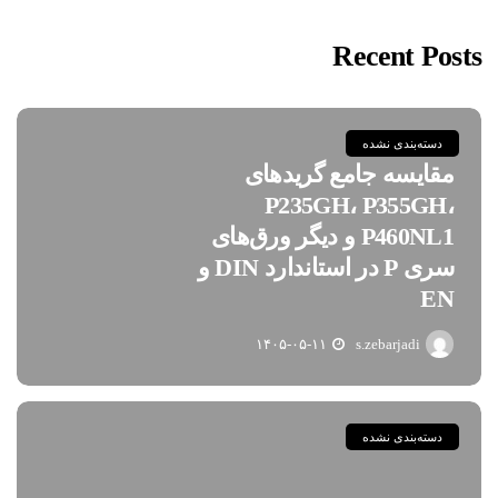
Recent Posts
دسته‌بندی نشده
مقایسه جامع گریدهای
P235GH، P355GH،
P460NL1 و دیگر ورق‌های
سری P در استاندارد DIN و
EN
۱۴۰۵-۰۵-۱۱
s.zebarjadi
دسته‌بندی نشده