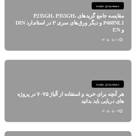
دسته‌بندی نشده
مقایسه جامع گریدهای P235GH، P355GH،
P460NL1 و دیگر ورق‌های سری P در استاندارد DIN
و EN
۱۴۰۵-۰۵-۱۱
دسته‌بندی نشده
هر آنچه برای خرید و استفاده از آلیاژ ۷۰۷۵ در پروژه
های دریایی باید بدانید
۱۴۰۵-۰۵-۰۴