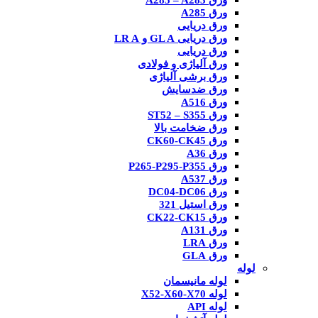
ورق A285 – A283
ورق A285
ورق دریایی
ورق دریایی GL A و LR A
ورق دریایی
ورق آلیاژی و فولادی
ورق برشی آلیاژی
ورق ضدسایش
ورق A516
ورق ST52 – S355
ورق ضخامت بالا
ورق CK60-CK45
ورق A36
ورق P265-P295-P355
ورق A537
ورق DC04-DC06
ورق استیل 321
ورق CK22-CK15
ورق A131
ورق LRA
ورق GLA
لوله
لوله مانیسمان
لوله X52-X60-X70
لوله API