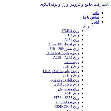
خانه
تماس با ما
اخبار
ورق
ورق 17MN4
ورق H2
ورق A131
ورق استیل 304 – 316
ورق نسوز 309 – 310
ورق برشی ST52-A516
ورق A285 – A283
ورق A285
ورق دریایی
ورق دریایی GL A و LR A
ورق دریایی
ورق آلیاژی و فولادی
ورق برشی آلیاژی
ورق ضدسایش
ورق A516
ورق ST52 – S355
ورق ضخامت بالا
ورق CK60-CK45