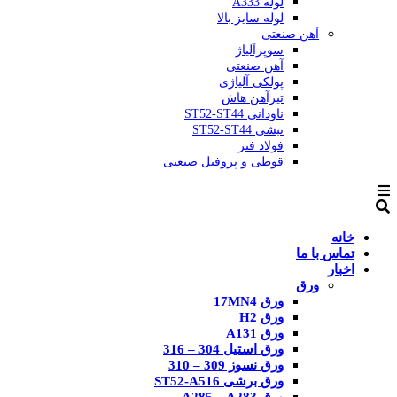
لوله A333
لوله سایز بالا
آهن صنعتی
سوپرآلیاژ
آهن صنعتی
پولکی آلیاژی
تیرآهن هاش
ناودانی ST52-ST44
نبشی ST52-ST44
فولاد فنر
قوطی و پروفیل صنعتی
خانه
تماس با ما
اخبار
ورق
ورق 17MN4
ورق H2
ورق A131
ورق استیل 304 – 316
ورق نسوز 309 – 310
ورق برشی ST52-A516