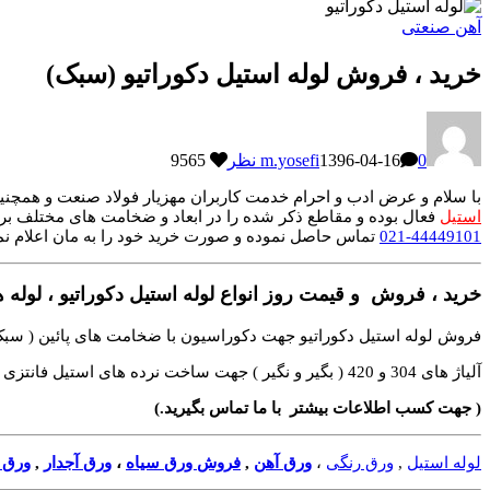
آهن صنعتی
خرید ، فروش لوله استیل دکوراتیو (سبک)
0 نظر
1396-04-16
m.yosefi
9565
با سلام و عرض ادب و احرام خدمت کاربران مهزیار فولاد صنعت و همچنین 
استیل
فعال بوده و مقاطع ذکر شده را در ابعاد و ضخامت های مختلف برا
44449101-021
تماس حاصل نموده و صورت خرید خود را به مان اعلام نم
خرید ، فروش و قیمت روز انواع لوله استیل دکوراتیو ، لوله 
فروش لوله استیل دکوراتیو جهت دکوراسیون با ضخامت های پائین ( سبک
آلیاژ های 304 و 420 ( بگیر و نگیر ) جهت ساخت نرده های استیل فانتزی و دکوراتیو
( جهت کسب اطلاعات بیشتر با ما تماس بگیرید.)
لوله استیل
,
ورق رنگی
،
ورق آهن
,
فروش ورق سیاه
،
ورق آجدار
,
ورق 