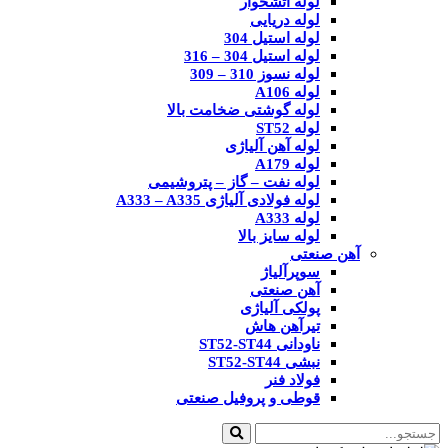
لوله آتشخوار
لوله دریایی
لوله استیل 304
لوله استیل 304 – 316
لوله نسوز 310 – 309
لوله A106
لوله گوشتی ضخامت بالا
لوله ST52
لوله آهن آلیاژی
لوله A179
لوله نفت – گاز – پتروشیمی
لوله فولادی آلیاژی A333 – A335
لوله A333
لوله سایز بالا
آهن صنعتی
سوپرآلیاژ
آهن صنعتی
پولکی آلیاژی
تیرآهن هاش
ناودانی ST52-ST44
نبشی ST52-ST44
فولاد فنر
قوطی و پروفیل صنعتی