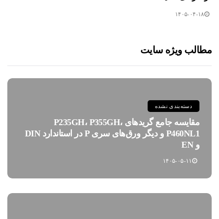
۱۴۰۵-۰۴-۱۸
مطالب ویژه سایت
دسته‌بندی نشده
مقایسه جامع گریدهای P235GH، P355GH،
P460NL1 و دیگر ورق‌های سری P در استاندارد DIN
و EN
۱۴۰۵-۰۵-۱۱