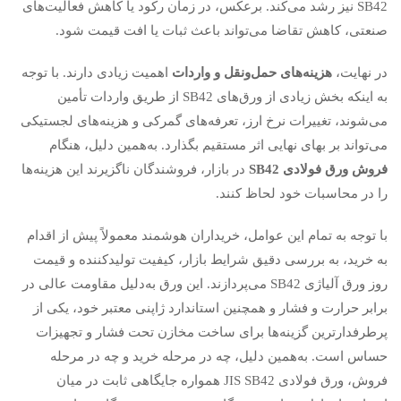
SB42 نیز رشد می‌کند. برعکس، در زمان رکود یا کاهش فعالیت‌های
صنعتی، کاهش تقاضا می‌تواند باعث ثبات یا افت قیمت شود.
در نهایت،
هزینه‌های حمل‌ونقل و واردات
اهمیت زیادی دارند. با توجه
به اینکه بخش زیادی از ورق‌های SB42 از طریق واردات تأمین
می‌شوند، تغییرات نرخ ارز، تعرفه‌های گمرکی و هزینه‌های لجستیکی
می‌تواند بر بهای نهایی اثر مستقیم بگذارد. به‌همین دلیل، هنگام
فروش ورق فولادی
SB42
در بازار، فروشندگان ناگزیرند این هزینه‌ها
را در محاسبات خود لحاظ کنند.
با توجه به تمام این عوامل، خریداران هوشمند معمولاً پیش از اقدام
به خرید، به بررسی دقیق شرایط بازار، کیفیت تولیدکننده و قیمت
روز ورق آلیاژی SB42 می‌پردازند. این ورق به‌دلیل مقاومت عالی در
برابر حرارت و فشار و همچنین استاندارد ژاپنی معتبر خود، یکی از
پرطرفدارترین گزینه‌ها برای ساخت مخازن تحت فشار و تجهیزات
حساس است. به‌همین دلیل، چه در مرحله خرید و چه در مرحله
فروش، ورق فولادی JIS SB42 همواره جایگاهی ثابت در میان