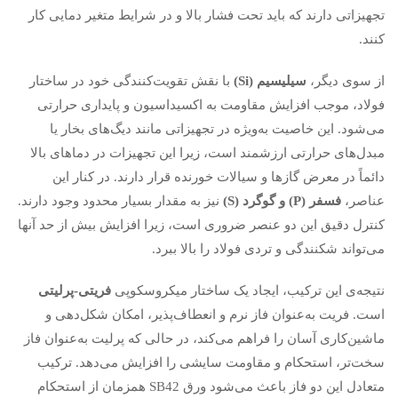
تجهیزاتی دارند که باید تحت فشار بالا و در شرایط متغیر دمایی کار
کنند.
از سوی دیگر،
سیلیسیم
(Si)
با نقش تقویت‌کنندگی خود در ساختار
فولاد، موجب افزایش مقاومت به اکسیداسیون و پایداری حرارتی
می‌شود. این خاصیت به‌ویژه در تجهیزاتی مانند دیگ‌های بخار یا
مبدل‌های حرارتی ارزشمند است، زیرا این تجهیزات در دماهای بالا
دائماً در معرض گازها و سیالات خورنده قرار دارند. در کنار این
عناصر،
فسفر
(P)
و گوگرد
(S)
نیز به مقدار بسیار محدود وجود دارند.
کنترل دقیق این دو عنصر ضروری است، زیرا افزایش بیش از حد آنها
می‌تواند شکنندگی و تردی فولاد را بالا ببرد.
نتیجه‌ی این ترکیب، ایجاد یک ساختار میکروسکوپی
فریتی-پرلیتی
است. فریت به‌عنوان فاز نرم و انعطاف‌پذیر، امکان شکل‌دهی و
ماشین‌کاری آسان را فراهم می‌کند، در حالی که پرلیت به‌عنوان فاز
سخت‌تر، استحکام و مقاومت سایشی را افزایش می‌دهد. ترکیب
متعادل این دو فاز باعث می‌شود ورق SB42 همزمان از استحکام