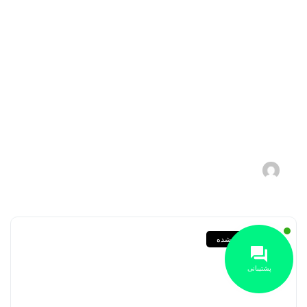
مقایسه جامع گریدهای P235GH،
P355GH، P460NL1 و دیگر
ورق‌های سری P در استاندارد DIN
و EN
۱۴۰۵-۰۵-۱۱
s.zebarjadi
دسته‌بندی نشده
پشتیبانی