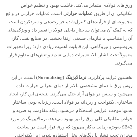
ورق‌های فولادی متمایز می‌کند، قابلیت بهبود و تنظیم خواص
مکانیکی آن از طریق
عملیات حرارتی
است. عملیات حرارتی در واقع
مجموعه‌ای از فرآیندهای کنترل‌شده حرارت‌دهی و سردکردن است
که به کمک آن می‌توان ساختار داخلی فولاد را تغییر داد و ویژگی‌های
آن را متناسب با نیازهای صنعتی ارتقا بخشید. در صنایع نفت، گاز،
پتروشیمی و نیروگاهی، این قابلیت اهمیت زیادی دارد؛ زیرا تجهیزات
معمولاً تحت فشار بالا، تغییرات دمایی شدید و تنش‌های مداوم قرار
می‌گیرند.
نخستین فرآیند پرکاربرد،
نرمالایزینگ
(Normalizing)
است. در این
روش ورق تا دمای مشخصی بالاتر از دمای بحرانی حرارت داده
می‌شود و سپس در هوای آزاد خنک می‌گردد. نتیجه‌ی این کار، ایجاد
ساختاری یکنواخت و ریزدانه در فولاد است. ریزدانه بودن ساختار
نه‌تنها موجب افزایش استحکام می‌شود، بلکه مقاومت به ضربه و
خواص مکانیکی کلی ورق را نیز بهبود می‌دهد. نرمالایزینگ در مورد
SB42 به‌ویژه زمانی به‌کار می‌رود که ورق قرار است در ساخت
مخازن تحت فشار یا دیگ‌های بخار استفاده شود، زیرا یکنواختی