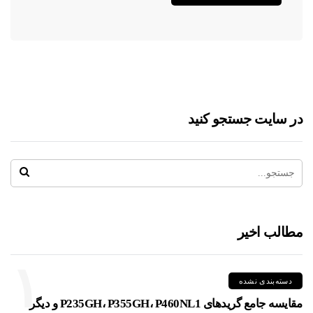
در سایت جستجو کنید
مطالب اخیر
۱
دسته‌بندی نشده
مقایسه جامع گریدهای P235GH، P355GH، P460NL1 و دیگر