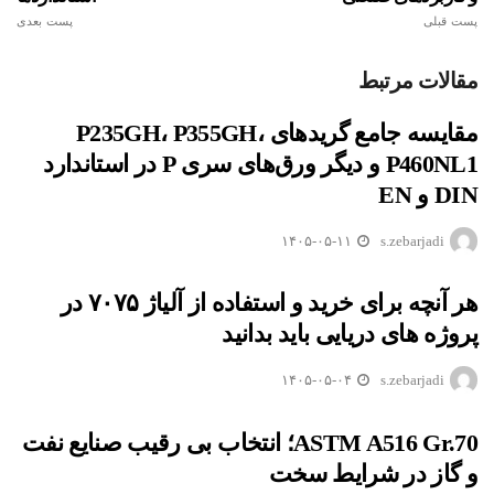
پست قبلی
پست بعدی
مقالات مرتبط
مقایسه جامع گریدهای P235GH، P355GH،
P460NL1 و دیگر ورق‌های سری P در استاندارد
DIN و EN
۱۴۰۵-۰۵-۱۱
s.zebarjadi
هر آنچه برای خرید و استفاده از آلیاژ ۷۰۷۵ در
پروژه های دریایی باید بدانید
۱۴۰۵-۰۵-۰۴
s.zebarjadi
ASTM A516 Gr.70؛ انتخاب بی رقیب صنایع نفت
و گاز در شرایط سخت