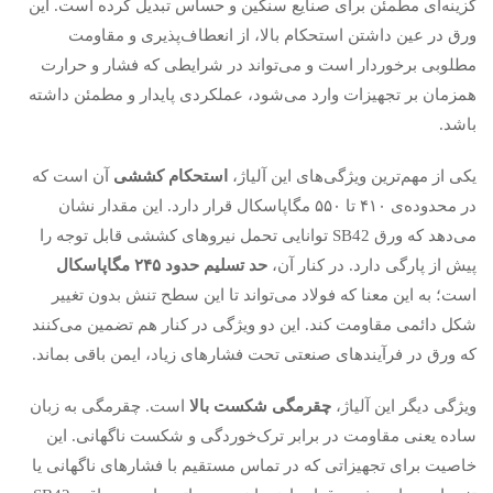
گزینه‌ای مطمئن برای صنایع سنگین و حساس تبدیل کرده است. این
ورق در عین داشتن استحکام بالا، از انعطاف‌پذیری و مقاومت
مطلوبی برخوردار است و می‌تواند در شرایطی که فشار و حرارت
همزمان بر تجهیزات وارد می‌شود، عملکردی پایدار و مطمئن داشته
باشد.
یکی از مهم‌ترین ویژگی‌های این آلیاژ،
استحکام کششی
آن است که
در محدوده‌ی ۴۱۰ تا ۵۵۰ مگاپاسکال قرار دارد. این مقدار نشان
می‌دهد که ورق SB42 توانایی تحمل نیروهای کششی قابل توجه را
پیش از پارگی دارد. در کنار آن،
حد تسلیم حدود ۲۴۵ مگاپاسکال
است؛ به این معنا که فولاد می‌تواند تا این سطح تنش بدون تغییر
شکل دائمی مقاومت کند. این دو ویژگی در کنار هم تضمین می‌کنند
که ورق در فرآیندهای صنعتی تحت فشارهای زیاد، ایمن باقی بماند.
ویژگی دیگر این آلیاژ،
چقرمگی شکست بالا
است. چقرمگی به زبان
ساده یعنی مقاومت در برابر ترک‌خوردگی و شکست ناگهانی. این
خاصیت برای تجهیزاتی که در تماس مستقیم با فشارهای ناگهانی یا