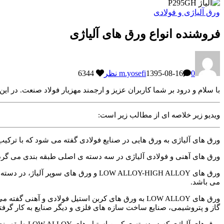
ورق آلیاژی و فولادی
فروشنده انواع ورق های آلیاژی
0 نظر
1395-08-16
m.yosefi
6344
با سلام و درود بر شما کاربران عزیز و ارجمند مهزیار فولاد صنعت. در این پست به اطلاعاتی مفی
ویدیو زیر خلاصه ای از مطالب زیر است:
ورق های آلیاژی به ورق هایی در صنایع فولادی گفته می شود که با ترکی
ورق های آهنی و فولادی آلیاژی در سه دسته ی اصلی طبقه بندی می گرد
ورق های LOW ALLOY-HIGH ALLOY و ورق 
می باشد.
ورق های LOW ALLOY به ورق های کربن استیل فولادی و
گاز و پتروشیمی، صنایع ساخت سازه های فلزی و دیگر صنایع به کار گرف
ورق های آلیاژی که در دسته ی کربن استیل های LOW ALLOY طبقه بندی می گردد معمولا با عناصر کربن، منگنز، سیلیسیوم و در بعضی موارد با عناصری همچون کوروم و مولیبدن آلیاژ ریزی می گردند.