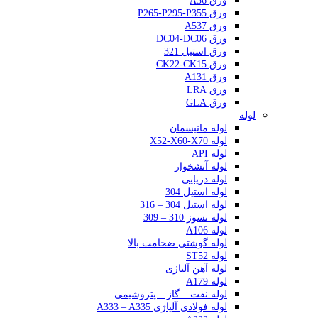
ورق A36
ورق P265-P295-P355
ورق A537
ورق DC04-DC06
ورق استیل 321
ورق CK22-CK15
ورق A131
ورق LRA
ورق GLA
لوله
لوله مانیسمان
لوله X52-X60-X70
لوله API
لوله آتشخوار
لوله دریایی
لوله استیل 304
لوله استیل 304 – 316
لوله نسوز 310 – 309
لوله A106
لوله گوشتی ضخامت بالا
لوله ST52
لوله آهن آلیاژی
لوله A179
لوله نفت – گاز – پتروشیمی
لوله فولادی آلیاژی A333 – A335