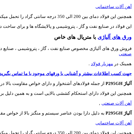
آهن آلات ساختمانی
همچنین این فولاد دمای بین 200 الی 350 درجه سانتی گراد را تحمل میکند و دارای حداقل مقاومت mpa 20 و مقاومت کششی mpa 460-580 است.
این فولاد در صنایع نفت و گاز ، پتروشیمی و پالایشگاه ها و برای ساخت د
ورق های آلیاژی
با متریال های خاص
فروش ورق های آلیاژی مخصوص صنایع نفت ، گاز ، پتروشیمی ، صنایع دری
صنعتی
همینک در
مهزیار فولاد
.
جهت کسب اطلاعات بیشتر و آشنایی با ورقهای موجود با ما تماس بگیرید
آلیاژ P295GH
از جمله فولادهای آشتخوار و دارای خواص مقاومت بالا در بر
همچنین این فولاد دارای استحکام کششی بالایی است و به همین دلیل ب
آهن آلات صنعتی
,
آلیاژ P295GH
به دلیل دارا بودن عناصر سیستم و منگنز بالا از خواص 
آهن آلات ساختمانی
همچنین این فولاد دمای بین 200 الی 350 درجه سانتی گراد را تحمل میکند و دارای حداقل مقاومت mpa 20 و مقاومت کششی mpa 460-580 است.