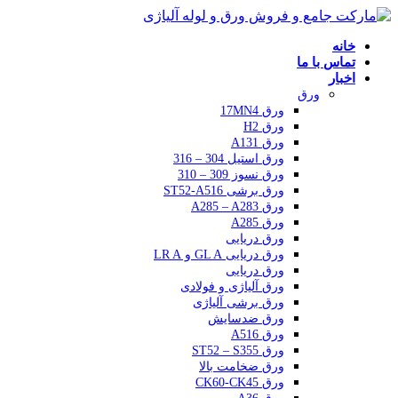
خانه
تماس با ما
اخبار
ورق
ورق 17MN4
ورق H2
ورق A131
ورق استیل 304 – 316
ورق نسوز 309 – 310
ورق برشی ST52-A516
ورق A285 – A283
ورق A285
ورق دریایی
ورق دریایی GL A و LR A
ورق دریایی
ورق آلیاژی و فولادی
ورق برشی آلیاژی
ورق ضدسایش
ورق A516
ورق ST52 – S355
ورق ضخامت بالا
ورق CK60-CK45