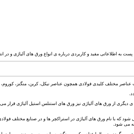
د و کاربردی درباره ی انواع ورق های آلیاژی و در انتها به آلیاژ P295GH خواهیم پرداخت. با ما 
ب عناصر مختلف کلیدی فولادی همچون عناصر نیکل، کربن، منگنز، کوروم، 
د.
های سوپر آلیاژ، در دسته ی دیگری از ورق های آلیاژی نیز ورق های استنلس استیل آلی
 آهنی گفته می شود که با نام ورق های آلیاژی در استراکچر ها و در صنایع مختلف
ته می شود.