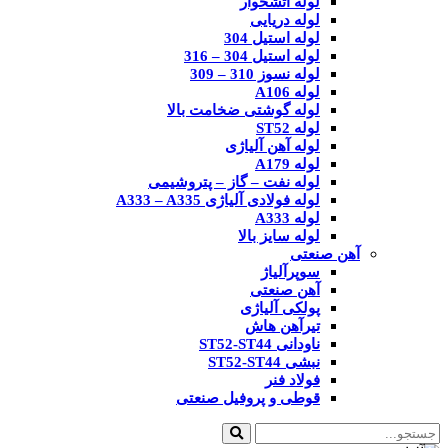
لوله آتشخوار
لوله دریایی
لوله استیل 304
لوله استیل 304 – 316
لوله نسوز 310 – 309
لوله A106
لوله گوشتی ضخامت بالا
لوله ST52
لوله آهن آلیاژی
لوله A179
لوله نفت – گاز – پتروشیمی
لوله فولادی آلیاژی A333 – A335
لوله A333
لوله سایز بالا
آهن صنعتی
سوپرآلیاژ
آهن صنعتی
پولکی آلیاژی
تیرآهن هاش
ناودانی ST52-ST44
نبشی ST52-ST44
فولاد فنر
قوطی و پروفیل صنعتی