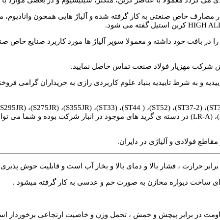
را در بافت خود داشته و معمولا سوپر آلیاژ ها مورد کاربرد صنایع خاص صن
وش شرکت مهزیار فولاد صنعت تماس حاصل نمایید.
یه و به شرط تاییدیه بنیاد علوم کاربردی رازی به خریداران گرامی فروخ
Gr70)، (A516 Gr 70 NACE)، (A516 Gr 60 nace)، (H2)، (GL-A )، (A36)، (LR-A) در دسته ی گرید های موج
مقاطع فولادی و آلیاژی در دایران.
ابر حرارت ، فشار بالا و دمای بالا و بخار آب است و قابلیت جوش پذیری ب
رای ساخت دیواره مخازن به صورت خم و عدسی به کار گرفته میشود .
مقاومت در برابر پیچش و خمش ، تحمل وزن و خاصیت ارتجاعی برخوردار ا