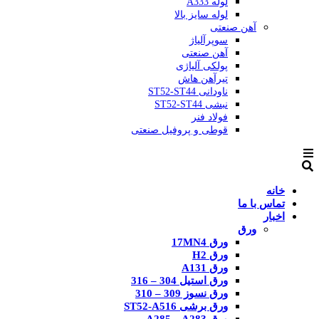
لوله A333
لوله سایز بالا
آهن صنعتی
سوپرآلیاژ
آهن صنعتی
پولکی آلیاژی
تیرآهن هاش
ناودانی ST52-ST44
نبشی ST52-ST44
فولاد فنر
قوطی و پروفیل صنعتی
خانه
تماس با ما
اخبار
ورق
ورق 17MN4
ورق H2
ورق A131
ورق استیل 304 – 316
ورق نسوز 309 – 310
ورق برشی ST52-A516