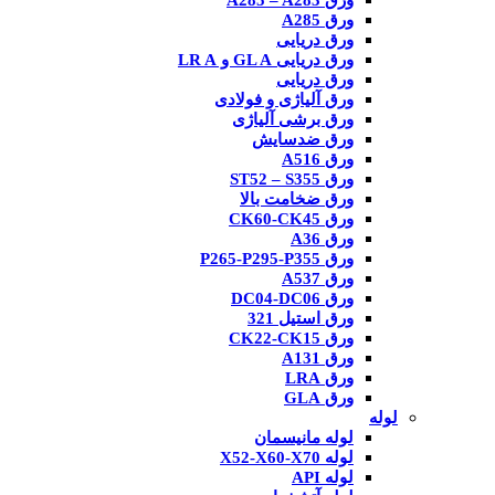
ورق A285 – A283
ورق A285
ورق دریایی
ورق دریایی GL A و LR A
ورق دریایی
ورق آلیاژی و فولادی
ورق برشی آلیاژی
ورق ضدسایش
ورق A516
ورق ST52 – S355
ورق ضخامت بالا
ورق CK60-CK45
ورق A36
ورق P265-P295-P355
ورق A537
ورق DC04-DC06
ورق استیل 321
ورق CK22-CK15
ورق A131
ورق LRA
ورق GLA
لوله
لوله مانیسمان
لوله X52-X60-X70
لوله API