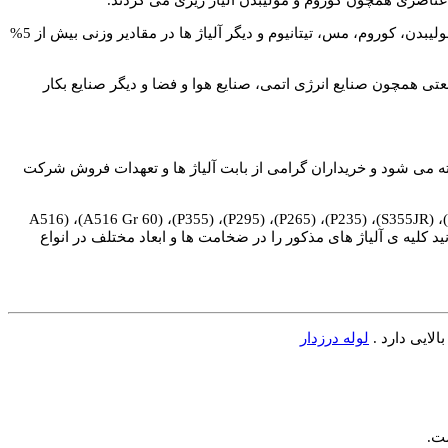
ورق های آلیاژی در گرید HIGH ALLOY به ورق هایی گفته می شود که در مصارف خاص صنعتی به کار گرفته شده و آلیاژ هایی همچون وانادیوم، مولیبدن، کوروم، مس، تیتانیوم و دیگر آلیاژ ها در مقادیر وزنی بیش از 5%
عتی همچون صنایع انرژی اتمی، صنایع هوا و فضا و دیگر صنایع بکار
ته می شود و خریداران گرامی از بابت آلیاژ ها و تعهدات فروش شرکت
ورق های آلیاژی در گرید های مختلف و آلیاژ های گوناگون با گرید های (ST37)، (ST37-2)، (ST52)، ( ST44)، (ST33)، (S355JR)، (S275JR)، (S295JR)، (S355JR)، (P235)، (P265)، (P295)، (P355)، (A516 Gr 60)، (A516
ود در انبار شرکت بوده و شما می توانید کلیه ی آلیاژ های مذکور را در ضخامت ها و ابعاد مختلف در انواع
الایی دارد .
لوله درزدار
ست.