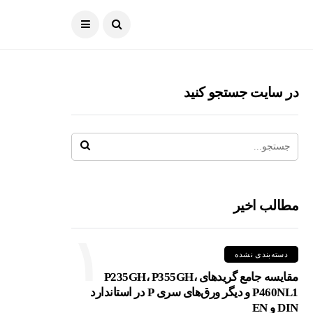
در سایت جستجو کنید
مطالب اخیر
۱
دسته‌بندی نشده
مقایسه جامع گریدهای P235GH، P355GH،
P460NL1 و دیگر ورق‌های سری P در استاندارد
DIN و EN