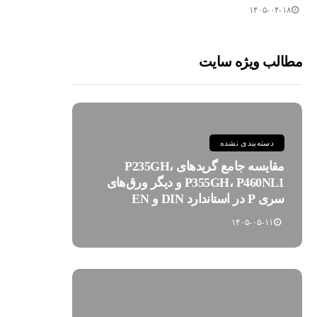
۱۴۰۵-۰۴-۱۸
مطالب ویژه سایت
دسته‌بندی نشده
مقایسه جامع گریدهای P235GH،
P355GH، P460NL1 و دیگر ورق‌های
سری P در استاندارد DIN و EN
۱۴۰۵-۰۵-۱۱