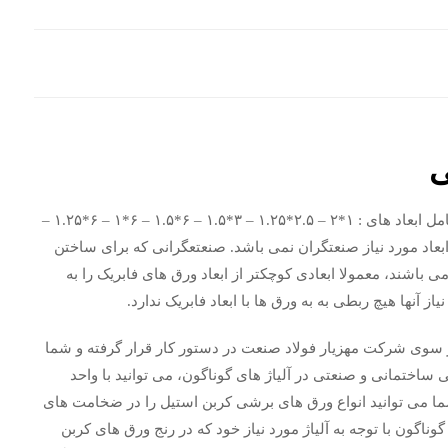
ی
ورق های آهنی که معمولا در ابعاد فابریک که ابعاد فابریک شامل ابعاد های : ۱*۲ – ۲.۵*۱.۲۵ – ۳*۱.۵ – ۶*۱.۵ – ۶*۱ – ۶*۱.۲۵ –
 بعضا با این ابعاد مورد نیاز صنعتگران نمی باشد. صنعتعگرانی که برای ساختن
 باشند، معمولا ابعادی کوچکتر از ابعاد ورق های فابریک را به
 آنها هیچ ربطی به به ورق ها با ابعاد فابریک ندارد.
 سوی شرکت مهزیار فولاد صنعت در دستور کار قرار گرفته و شما
ختمانی و صنعتی در آلیاژ های گوناگون، می توانید با واحد
ا می توانید انواع ورق های برشی کربن استیل را در ضخامت های
ی 200 میلی متر و در ابعاد گوناگون با توجه به آلیاژ مورد نیاز خود که در رنج ورق های کربن