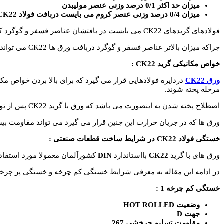
میزان حد اکثر 0/1 درصد وزنی عنصر مولیبدن
میزان 0/4 درصد وزنی عنصر کروم می بایست دربافت فولاد CK22 وجود داشته باشد
فولادهای گریدهای CK22 می بایست در بافتشان عناصر فسفر و گوگرد کنترل شود بگونه ای که عناصر مورد نظر نباید بیش از 0/035 درصد وزنی در بافت این فولادها باشند.
چراکه میزان بالاتر عناصر فسفر و گوگرد دربافت ورق ها CK22 می تواند بافت فولاد را تخریب نموده وموجب پایین آمدن استحکامات این فولاد دربرابر تنش و کشش باشد.
خواص مکانیکی گرید CK22 :
ورق CK22
دردایره فولادهایی قرار می گیرد که برای بالا بردن خواص مک
مرحله پخته شوند.
اصطلاح پخته شدن به اینصورت می باشد که ورق با گرید CK22 پس از تولید مجدد وارد کوره شده تا 850 درجه سانتی گراد حرارت ببیند این عمل را حداقل دوبار در فرایند تولید تکرار کند.
ورق ها که در جریان حرارت این چنین قرار می گیرد می تواند مقاومت ب
خستگی فولاد
CK22
در شرایط ساخت قطعات صنعتی :
ورق های با گرید
CK22
بااستاندارد
DIN
کشورآلمان معمولا مورد استفاد
در ادامه این مقاله به معرفی شرایط خستگی کم چرخه و خستگی پر چرخه برای ورق های 2
خستگی کم چرخه 1 :
وضعیت HOT ROLLED
جهت D
مقاومت تسلیم چرخشی 267