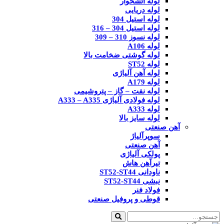
لوله آتشخوار
لوله دریایی
لوله استیل 304
لوله استیل 304 – 316
لوله نسوز 310 – 309
لوله A106
لوله گوشتی ضخامت بالا
لوله ST52
لوله آهن آلیاژی
لوله A179
لوله نفت – گاز – پتروشیمی
لوله فولادی آلیاژی A333 – A335
لوله A333
لوله سایز بالا
آهن صنعتی
سوپرآلیاژ
آهن صنعتی
پولکی آلیاژی
تیرآهن هاش
ناودانی ST52-ST44
نبشی ST52-ST44
فولاد فنر
قوطی و پروفیل صنعتی