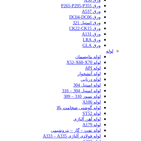
ورق A36
ورق P265-P295-P355
ورق A537
ورق DC04-DC06
ورق استیل 321
ورق CK22-CK15
ورق A131
ورق LRA
ورق GLA
لوله
لوله مانیسمان
لوله X52-X60-X70
لوله API
لوله آتشخوار
لوله دریایی
لوله استیل 304
لوله استیل 304 – 316
لوله نسوز 310 – 309
لوله A106
لوله گوشتی ضخامت بالا
لوله ST52
لوله آهن آلیاژی
لوله A179
لوله نفت – گاز – پتروشیمی
لوله فولادی آلیاژی A333 – A335