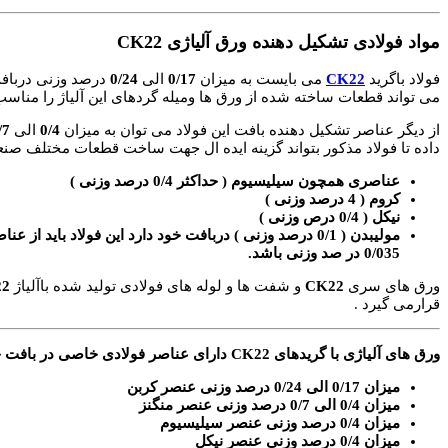
مواد فولادی تشکیل دهنده ورق آلیاژی CK22
فولاد باگرید
CK22
می بایست به میزان
0/17
الی
0/24
درصد وزنی دربافت 
می تواند قطعات ساخته شده از ورق ها ومیله گردهای این آلیاژ را مناس
از دیگر عناصر تشکیل دهنده بافت این فولاد می توان به میزان
0/4
الی
/7
داده تا فولاد مذکور بتواند گزینه ایده ال جهت ساخت قطعات مختلف صنع
عناصری همچون سیلیسیوم ( حداکثر 0/4 درصد وزنی )
کروم ( 4 درصد وزنی )
نیکل ( 0/4 درص وزنی )
مولیبدن ( 0/1 درصد وزنی ) دربافت خود دارد این فولا
0/035 در صد وزنی باشد.
ورق های سری
CK22
و شفت ها و لوله های فولادی تولید شده باآلیاژ
22
قرارمی گیرد .
ورق های آلیاژی با گریدهای CK22 دارای عناصر فولادی خاصی در بافت خودهستند که این عناصر عبارتنداز:
میزان 0/17 الی 0/24 درصد وزنی عنصر کربن
میزان 0/4 الی 0/7 درصد وزنی عنصر منگنز
میزان 0/4 درصد وزنی عنصر سیلیسیوم
میزان 0/4 درصد وزنی عنصر نیکل