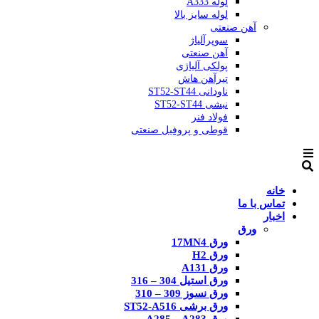
لوله A333
لوله سایز بالا
آهن صنعتی
سوپرآلیاژ
آهن صنعتی
پولکی آلیاژی
تیرآهن هاش
ناودانی ST52-ST44
نبشی ST52-ST44
فولاد فنر
قوطی و پروفیل صنعتی
خانه
تماس با ما
اخبار
ورق
ورق 17MN4
ورق H2
ورق A131
ورق استیل 304 – 316
ورق نسوز 309 – 310
ورق برشی ST52-A516