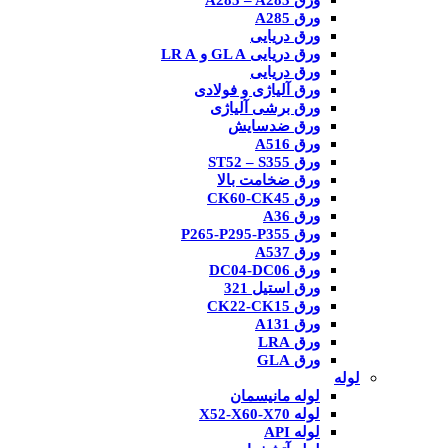
ورق A285 – A283
ورق A285
ورق دریایی
ورق دریایی GL A و LR A
ورق دریایی
ورق آلیاژی و فولادی
ورق برشی آلیاژی
ورق ضدسایش
ورق A516
ورق ST52 – S355
ورق ضخامت بالا
ورق CK60-CK45
ورق A36
ورق P265-P295-P355
ورق A537
ورق DC04-DC06
ورق استیل 321
ورق CK22-CK15
ورق A131
ورق LRA
ورق GLA
لوله
لوله مانیسمان
لوله X52-X60-X70
لوله API