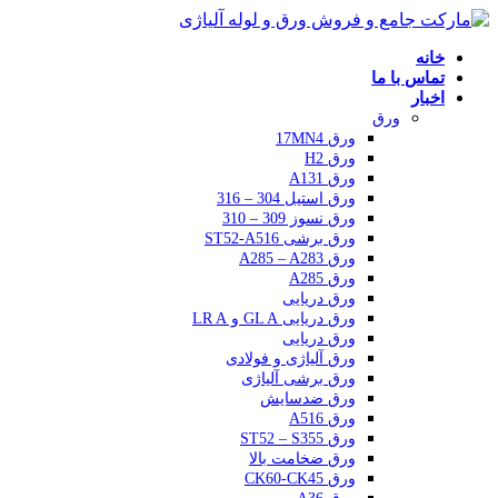
خانه
تماس با ما
اخبار
ورق
ورق 17MN4
ورق H2
ورق A131
ورق استیل 304 – 316
ورق نسوز 309 – 310
ورق برشی ST52-A516
ورق A285 – A283
ورق A285
ورق دریایی
ورق دریایی GL A و LR A
ورق دریایی
ورق آلیاژی و فولادی
ورق برشی آلیاژی
ورق ضدسایش
ورق A516
ورق ST52 – S355
ورق ضخامت بالا
ورق CK60-CK45