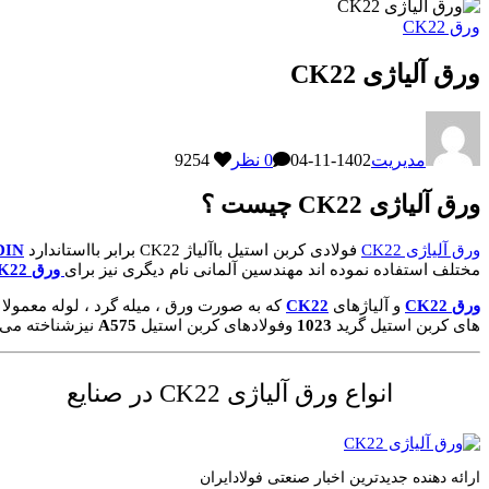
ورق CK22
ورق آلیاژی CK22
مدیریت
1402-11-04
0 نظر
9254
ورق آلیاژی CK22 چیست ؟
ورق آلیاژی CK22
فولادی کربن استیل باآلیاژ CK22 برابر بااستاندارد
DIN
مختلف استفاده نموده اند مهندسین آلمانی نام دیگری نیز برای
ورق CK22
ورق CK22
و آلیاژهای
CK22
که به صورت ورق ، میله گرد ، لوله معمولا ت
های کربن استیل گرید
1023
وفولادهای کربن استیل
A575
نیزشناخته می 
انواع ورق آلیاژی CK22 در صنایع
ارائه دهنده جدیدترین اخبار صنعتی فولادایران