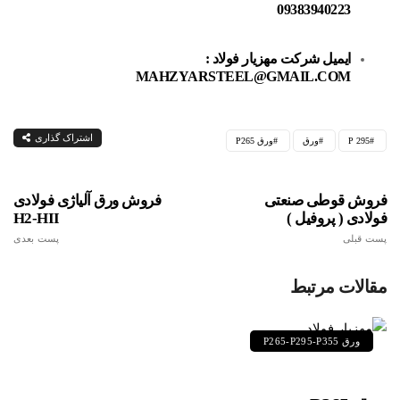
09383940223
ایمیل شرکت مهزیار فولاد :
MAHZYARSTEEL@GMAIL.COM
اشتراک گذاری
P 295
ورق
ورق P265
فروش قوطی صنعتی
فروش ورق آلیاژی فولادی
فولادی ( پروفیل )
H2-HII
پست قبلی
پست بعدی
مقالات مرتبط
ورق P265-P295-P355