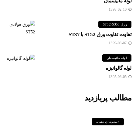
لوله مانیسمان
1398-02-10
ورق ST52-S355
تفاوت تفاوت ورق ST52 با ST37
1399-08-07
لوله مانیسمان
لوله گالوانیزه
1395-06-05
مطالب پربازدید
دسته‌بندی نشده