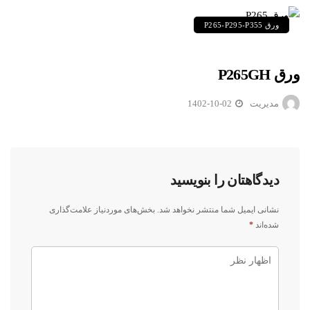
ورق P265-P295-P355
ورق P265GH
مدیریت
1402-10-02
دیدگاهتان را بنویسید
نشانی ایمیل شما منتشر نخواهد شد.
بخش‌های موردنیاز علامت‌گذاری
شده‌اند
*