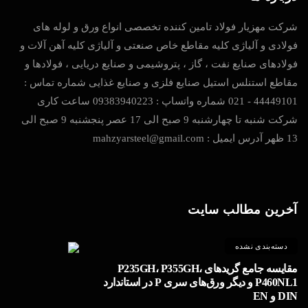
شرکت مهزیار فولاد تامین کننده تخصصی انواع ورق و لوله های
فولادی و آلیاژی کلیه مقاطع خاص صنعتی و آلیاژی کلیه آهن آلات و
فولادهای صنایع نفت ، گاز ، پتروشیمی و صنایع دریایی ، فولادها و
مقاطع استنلس استیل صنایع فلزی و صنایع غذایی شماره تماس :
44449101 - 021 شماره واتساپ : 09383940223 ساعت کاری
شرکت شنبه تا چهارشنبه 9 صبح الی 17 عصر پنجشنبه 9 صبح الی
13 ظهر آدرس ایمیل : mahzyarsteel@gmail.com
آخرین مطالب سایت
دسته‌بندی نشده
مقایسه جامع گریدهای P235GH، P355GH،
P460NL1 و دیگر ورق‌های سری P در استاندارد
DIN و EN