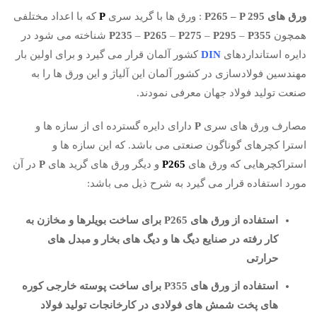
ورق های P265 – P 295
: ورق ها با گرید سری
P
که با اعداد مختلفی
همچون
P355
–
P295
–
P275
–
P265
–
P235
شناخته می شود در
دایره استانداردهای
DIN
کشور آلمان قرار می گیرد و برای اولین بار
مهندسین فولادسازی در کشور آلمان این آلیاژ و این ورق ها را به
صنعت تولید فولاد جهان معرفی نمودند.
مصارف ورق های سری
P
دارای دایره گسترده ای از سازه ها و
استرا کچرهای گوناگون صنعتی می باشد. که این سازه ها و
استراکچرهایی که ورق های
P265
و دیگر ورق های گرید های
P
در آن
مورد استفاده قرار می گیرد به شرح ذیل می باشد:
استفاده از ورق های P265 برای ساخت بویلرها و مخازن به
کار رفته در صنایع دیگ ها و دیگ های بخار و مبدل های
حرارتی
استفاده از ورق های P355 برای ساخت پوسته خارجی کوره
های پخت شمش های فولادی در کارخانجات تولید فولاد