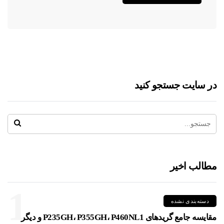
در سایت جستجو کنید
مطالب اخیر
1
دسته‌بندی نشده
مقایسه جامع گریدهای P235GH، P355GH، P460NL1 و دیگر