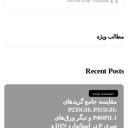
1405-04-24
s.zebarjadi
مطالب ویژه
Recent Posts
دسته‌بندی نشده
مقایسه جامع گریدهای
P235GH، P355GH،
P460NL1 و دیگر ورق‌های
سری P در استاندارد DIN و