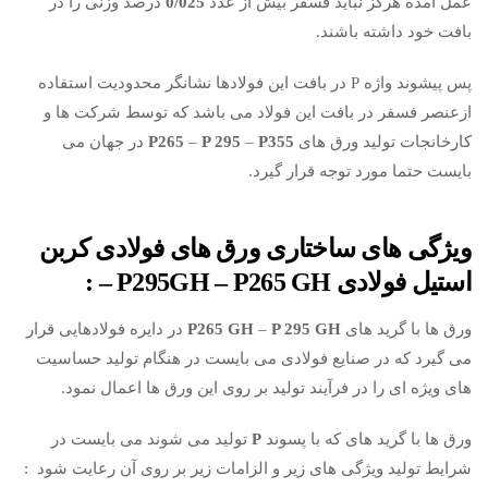
عمل آمده هرگز نباید فسفر بیش از عدد
0/025
درصد وزنی را در
بافت خود داشته باشند.
پس پیشوند واژه P در بافت این فولادها نشانگر محدودیت استفاده
ازعنصر فسفر در بافت این فولاد می باشد که توسط شرکت ها و
کارخانجات تولید ورق های
P355
–
P 295
–
P265
در جهان می
بایست حتما مورد توجه قرار گیرد.
ویژگی های ساختاری ورق های فو
لادی
کربن
استیل فولادی
P295GH – P265 GH –
:
ورق ها با گرید های
GH
P 295
–
GH
P265
در دایره فولادهایی قرار
می گیرد که در صنایع فولادی می بایست در هنگام تولید حساسیت
های ویژه ای را در فرآیند تولید بر روی این ورق ها اعمال نمود.
ورق ها با گرید های که با پسوند
P
تولید می شوند می بایست در
شرایط تولید ویژگی های زیر و الزامات زیر بر روی آن رعایت شود :