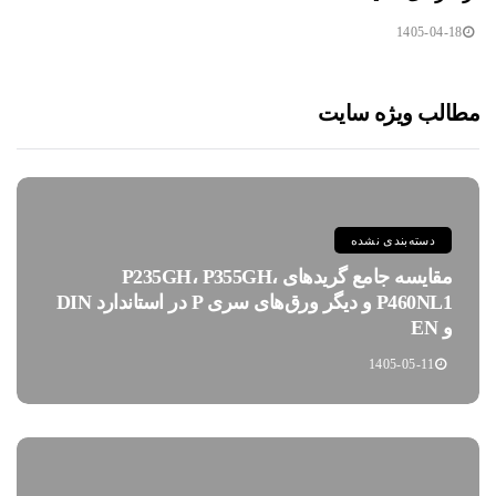
1405-04-18
مطالب ویژه سایت
دسته‌بندی نشده
مقایسه جامع گریدهای P235GH، P355GH،
P460NL1 و دیگر ورق‌های سری P در استاندارد DIN
و EN
1405-05-11