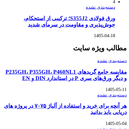
4
دسته‌بندی نشده
ورق فولادی S355J2؛ ترکیبی از استحکام،
جوش‌پذیری و مقاومت در سرمای شدید
1405-04-18
مطالب ویژه سایت
دسته‌بندی نشده
مقایسه جامع گریدهای P235GH، P355GH، P460NL1
و دیگر ورق‌های سری P در استاندارد DIN و EN
1405-05-11
دسته‌بندی نشده
هر آنچه برای خرید و استفاده از آلیاژ ۷۰۷۵ در پروژه های
دریایی باید بدانید
1405-05-04
دسته‌بندی نشده