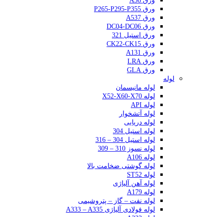
ورق A36
ورق P265-P295-P355
ورق A537
ورق DC04-DC06
ورق استیل 321
ورق CK22-CK15
ورق A131
ورق LRA
ورق GLA
لوله
لوله مانیسمان
لوله X52-X60-X70
لوله API
لوله آتشخوار
لوله دریایی
لوله استیل 304
لوله استیل 304 – 316
لوله نسوز 310 – 309
لوله A106
لوله گوشتی ضخامت بالا
لوله ST52
لوله آهن آلیاژی
لوله A179
لوله نفت – گاز – پتروشیمی
لوله فولادی آلیاژی A333 – A335