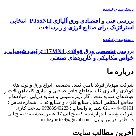
دسته‌بندی نشده
بررسی فنی و اقتصادی ورق آلیاژی P355NH؛ انتخابی
استراتژیک برای صنایع انرژی و زیرساخت
دسته‌بندی نشده
بررسی تخصصی ورق فولادی 17MN4: ترکیب شیمیایی،
خواص مکانیکی و کاربردهای صنعتی
درباره ما
شرکت مهزیار فولاد تامین کننده تخصصی انواع ورق و لوله های
فولادی و آلیاژی کلیه مقاطع خاص صنعتی و آلیاژی کلیه آهن آلات و
فولادهای صنایع نفت ، گاز ، پتروشیمی و صنایع دریایی ، فولادها و
مقاطع استنلس استیل صنایع فلزی و صنایع غذایی شماره تماس :
44449101 - 021 شماره واتساپ : 09383940223 ساعت کاری
شرکت شنبه تا چهارشنبه 9 صبح الی 17 عصر پنجشنبه 9 صبح الی
13 ظهر آدرس ایمیل : mahzyarsteel@gmail.com
آخرین مطالب سایت