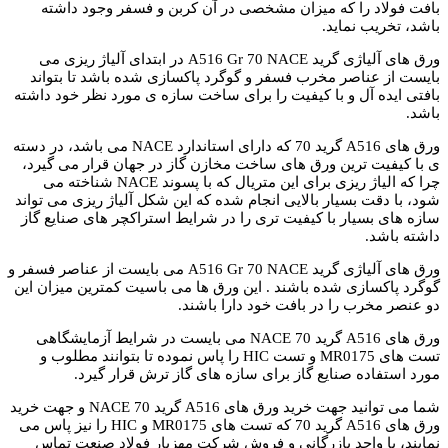
بافت فولاد را که میزان مشخصی در آن کربن و فسفر وجود داشته
باشد، تخریب نماید.
ورق های آلیاژی گرید A516 Gr 70 NACE در ابتدای آلیاژ ریزی می
بایست از عناصر مخرب فسفر و گوگرد پاکسازی شده باشد تا بتواند
بافتی ایده آل و با کیفیت را برای ساخت سازه ی مورد نظر خود داشته
باشد.
ورق های A516 گرید 70 که دارای استاندارد NACE می باشد، در دسته
ی با کیفیت ترین ورق های ساخت مخازن گاز در جهان قرار می گیرد،
چرا که الیاژ ریزی برای این متریال که با پسوند NACE شناخته می
شود، با دقت بسیار بالایی انجام شده که این شکل آلیاژ ریزی می تواند
سازه های بسیار با کیفیت تری را در شرایط استراکچر های صنایع گاز
داشته باشد.
ورق های آلیاژی گرید A516 Gr 70 NACE می بایست از عناصر فسفر و
گوگرد پاکسازی شده باشند . این ورق ها می باسیت کمترین میزان این
دو عنصر مخرب را در بافت خود دارا باشند.
ورق های A516 گرید 70 NACE می بایست در شرایط آزمایشگاهی
تست های MR0175 و تست HIC را پاس نموده تا بتوانند مطلوب و
مورد استفاده صنایع گاز برای سازه های گاز ترش قرار گیرد.
شما می توانید جهت خرید ورق های A516 گرید 70 NACE و جهت خرید
ورق های A516 گرید 70 که تست های MR0175 و HIC را نیز پاس می
نمایند، با واحد بازرگانی و فروش شرکت مهزیار فولاد صنعت تماس