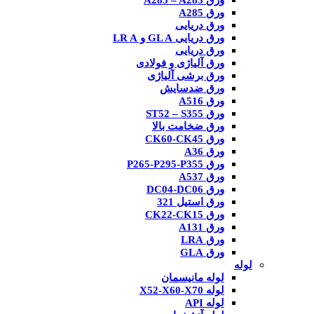
ورق A285 – A283
ورق A285
ورق دریایی
ورق دریایی GL A و LR A
ورق دریایی
ورق آلیاژی و فولادی
ورق برشی آلیاژی
ورق ضدسایش
ورق A516
ورق ST52 – S355
ورق ضخامت بالا
ورق CK60-CK45
ورق A36
ورق P265-P295-P355
ورق A537
ورق DC04-DC06
ورق استیل 321
ورق CK22-CK15
ورق A131
ورق LRA
ورق GLA
لوله
لوله مانیسمان
لوله X52-X60-X70
لوله API