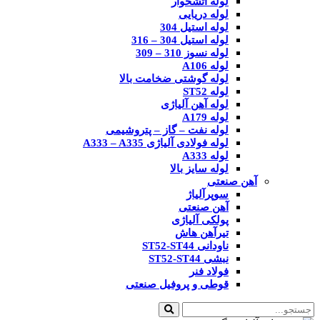
لوله آتشخوار
لوله دریایی
لوله استیل 304
لوله استیل 304 – 316
لوله نسوز 310 – 309
لوله A106
لوله گوشتی ضخامت بالا
لوله ST52
لوله آهن آلیاژی
لوله A179
لوله نفت – گاز – پتروشیمی
لوله فولادی آلیاژی A333 – A335
لوله A333
لوله سایز بالا
آهن صنعتی
سوپرآلیاژ
آهن صنعتی
پولکی آلیاژی
تیرآهن هاش
ناودانی ST52-ST44
نبشی ST52-ST44
فولاد فنر
قوطی و پروفیل صنعتی