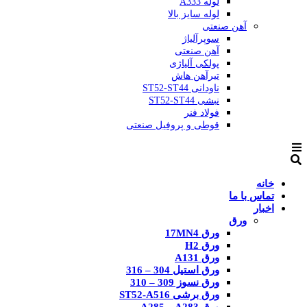
لوله A333
لوله سایز بالا
آهن صنعتی
سوپرآلیاژ
آهن صنعتی
پولکی آلیاژی
تیرآهن هاش
ناودانی ST52-ST44
نبشی ST52-ST44
فولاد فنر
قوطی و پروفیل صنعتی
خانه
تماس با ما
اخبار
ورق
ورق 17MN4
ورق H2
ورق A131
ورق استیل 304 – 316
ورق نسوز 309 – 310
ورق برشی ST52-A516