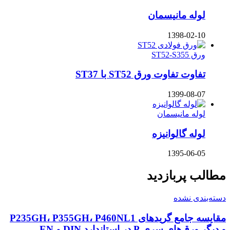
لوله مانیسمان
1398-02-10
ورق ST52-S355
تفاوت تفاوت ورق ST52 با ST37
1399-08-07
لوله مانیسمان
لوله گالوانیزه
1395-06-05
مطالب پربازدید
دسته‌بندی نشده
مقایسه جامع گریدهای P235GH، P355GH، P460NL1
و دیگر ورق‌های سری P در استاندارد DIN و EN