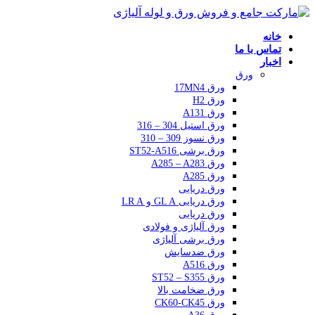
خانه
تماس با ما
اخبار
ورق
ورق 17MN4
ورق H2
ورق A131
ورق استیل 304 – 316
ورق نسوز 309 – 310
ورق برشی ST52-A516
ورق A285 – A283
ورق A285
ورق دریایی
ورق دریایی GL A و LR A
ورق دریایی
ورق آلیاژی و فولادی
ورق برشی آلیاژی
ورق ضدسایش
ورق A516
ورق ST52 – S355
ورق ضخامت بالا
ورق CK60-CK45