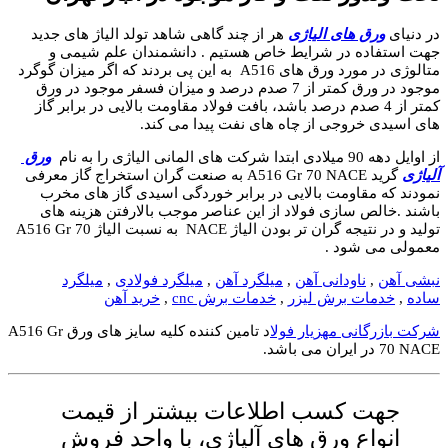
در دنیای
ورق های الیاژی
هر از چند گاهی شاهد تولد الیاژ های جدید
جهت استفاده در شرایط خاص هستیم . دانشمندان علم شیمی و
متالوژی در مورد ورق های A516 به این پی بردند که اگر میزان گوگرد
موجود در ورق کمتر از 7 صدم درصد و میزان فسفر موجود در ورق
کمتر از 4 صدم درصد باشد، بافت فولاد مقاومت بالایی در برابر گاز
های اسیدی خروجی از چاه های نفت پیدا می کند.
از اوایل دهه 90 میلادی ابتدا شرکت های المانی الیاژی را به نام
ورق
آلیاژی
گرید A516 Gr 70 NACE به صنعت گران استخراج گاز معرفی
نمودند که مقاومت بالایی در برابر خوردگی اسیدی گاز های مخرب
باشند .خالص سازی فولاد از این عناصر موجب بالارفتن هزینه های
تولید و در نتیجه گران تر بودن الیاژ NACE به نسبت الیاژ A516 Gr 70
معمولی می شود .
نبشی آهن
,
ناودانی آهن
,
میلگرد آهن
,
میلگرد فولادی
,
میلگرد
ساده
,
خدمات برش لیزر
,
خدمات برش cnc
,
خرید آهن
شرکت بازرگانی مهزیار فولا
د تامین کننده کلیه سایز های ورق A516 Gr
70 NACE در ایران می باشد.
جهت کسب اطلاعات بیشتر از قیمت
انواع ورق های آلیاژی، با واحد فروش