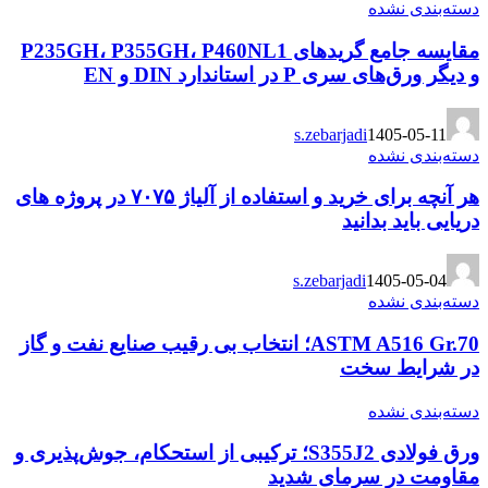
دسته‌بندی نشده
مقایسه جامع گریدهای P235GH، P355GH، P460NL1
و دیگر ورق‌های سری P در استاندارد DIN و EN
s.zebarjadi
1405-05-11
دسته‌بندی نشده
هر آنچه برای خرید و استفاده از آلیاژ ۷۰۷۵ در پروژه های
دریایی باید بدانید
s.zebarjadi
1405-05-04
دسته‌بندی نشده
ASTM A516 Gr.70؛ انتخاب بی رقیب صنایع نفت و گاز
در شرایط سخت
دسته‌بندی نشده
ورق فولادی S355J2؛ ترکیبی از استحکام، جوش‌پذیری و
مقاومت در سرمای شدید