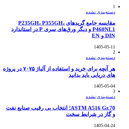
1
دسته‌بندی نشده
مقایسه جامع گریدهای P235GH، P355GH،
P460NL1 و دیگر ورق‌های سری P در استاندارد
DIN و EN
1405-05-11
2
دسته‌بندی نشده
هر آنچه برای خرید و استفاده از آلیاژ ۷۰۷۵ در پروژه
های دریایی باید بدانید
1405-05-04
3
دسته‌بندی نشده
ASTM A516 Gr.70؛ انتخاب بی رقیب صنایع نفت
و گاز در شرایط سخت
1405-04-24