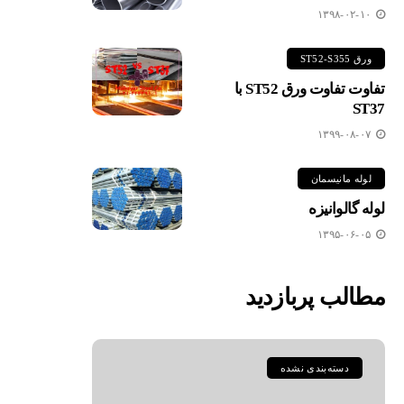
۱۳۹۸-۰۲-۱۰
ورق ST52-S355
تفاوت تفاوت ورق ST52 با
ST37
۱۳۹۹-۰۸-۰۷
لوله مانیسمان
لوله گالوانیزه
۱۳۹۵-۰۶-۰۵
مطالب پربازدید
دسته‌بندی نشده