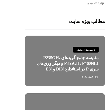
۱۴۰۵-۰۴-۱۸
مطالب ویژه سایت
دسته‌بندی نشده
مقایسه جامع گریدهای P235GH،
P355GH، P460NL1 و دیگر ورق‌های
سری P در استاندارد DIN و EN
۱۴۰۵-۰۵-۱۱