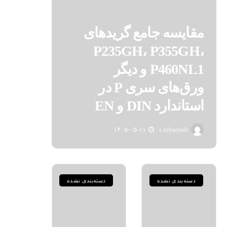
مقایسه جامع گریدهای
P235GH، P355GH،
P460NL1 و دیگر
ورق‌های سری P در
استاندارد DIN و EN
۱۴۰۵-۰۵-۱۱
s.zebarjadi
دسته‌بندی نشده
دسته‌بندی نشده