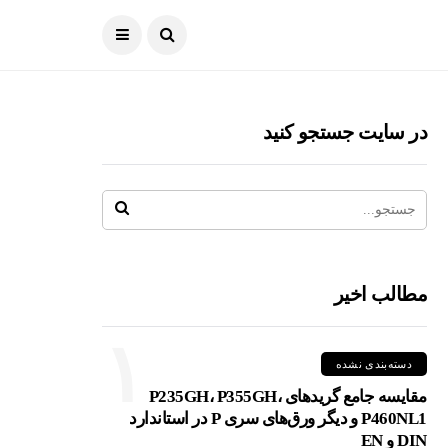
در سایت جستجو کنید
مطالب اخیر
۱
دسته‌بندی نشده
مقایسه جامع گریدهای P235GH، P355GH،
P460NL1 و دیگر ورق‌های سری P در استاندارد
DIN و EN