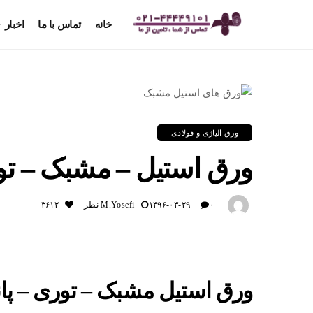
خانه
تماس با ما
اخبار
ورق آلیاژی و فولادی
ورق استیل – مشبک – توری – پا
۰ نظر
۱۳۹۶-۰۳-۲۹
M.yosefi
۳۶۱۲
ورق استیل مشبک – توری – پانچ – ۳۰۴ 