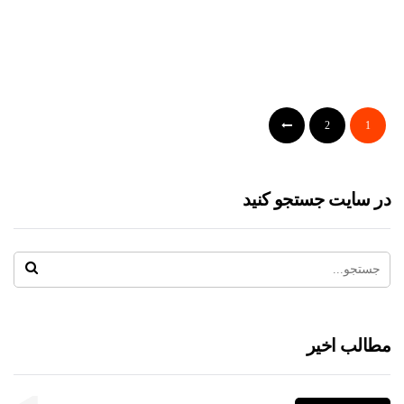
ورق ضدسایش
ورق های ضد سایش هاردنس 450 در ضخامت و
ابعاد مختلف
2
1
1398-06-04
m.yosefi
در سایت جستجو کنید
مطالب اخیر