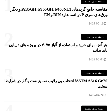
1
دسته‌بندی نشده
مقایسه جامع گریدهای P235GH، P355GH، P460NL1 و دیگر
ورق‌های سری P در استاندارد DIN و EN
1405-05-11
2
دسته‌بندی نشده
هر آنچه برای خرید و استفاده از آلیاژ ۷۰۷۵ در پروژه های دریایی
باید بدانید
1405-05-04
3
دسته‌بندی نشده
ASTM A516 Gr.70؛ انتخاب بی رقیب صنایع نفت و گاز در شرایط
سخت
1405-04-24
دسته‌بندی نشده