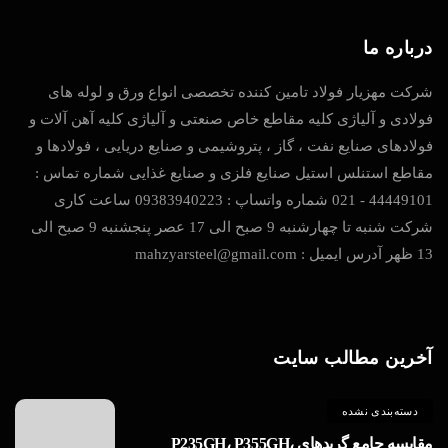
درباره ما
شرکت مهزیار فولاد تامین کننده تخصصی انواع ورق و لوله های
فولادی و آلیاژی کلیه مقاطع خاص صنعتی و آلیاژی کلیه آهن آلات و
فولادهای صنایع نفت ، گاز ، پتروشیمی و صنایع دریایی ، فولادها و
مقاطع استنلس استیل صنایع فلزی و صنایع غذایی شماره تماس :
44449101 - 021 شماره واتساپ : 09383940223 ساعت کاری
شرکت شنبه تا چهارشنبه 9 صبح الی 17 عصر پنجشنبه 9 صبح الی
13 ظهر آدرس ایمیل : mahzyarsteel@gmail.com
آخرین مطالب سایت
دسته‌بندی نشده
مقایسه جامع گریدهای P235GH، P355GH،