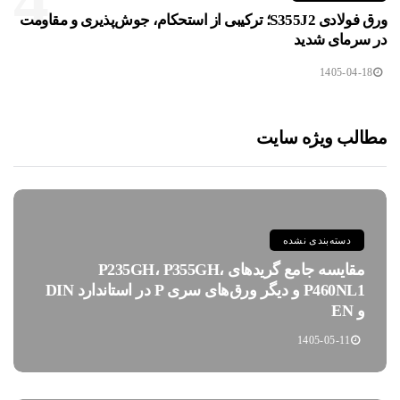
4
ورق فولادی S355J2؛ ترکیبی از استحکام، جوش‌پذیری و مقاومت
در سرمای شدید
1405-04-18
مطالب ویژه سایت
دسته‌بندی نشده
مقایسه جامع گریدهای P235GH، P355GH،
P460NL1 و دیگر ورق‌های سری P در استاندارد DIN
و EN
1405-05-11