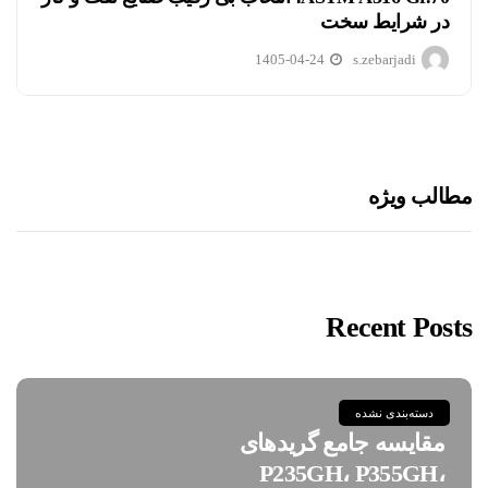
در شرایط سخت
1405-04-24
s.zebarjadi
مطالب ویژه
Recent Posts
دسته‌بندی نشده
مقایسه جامع گریدهای
P235GH، P355GH،