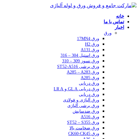
خانه
تماس با ما
اخبار
ورق
ورق 17MN4
ورق H2
ورق A131
ورق استیل 304 – 316
ورق نسوز 309 – 310
ورق برشی ST52-A516
ورق A285 – A283
ورق A285
ورق دریایی
ورق دریایی GL A و LR A
ورق دریایی
ورق آلیاژی و فولادی
ورق برشی آلیاژی
ورق ضدسایش
ورق A516
ورق ST52 – S355
ورق ضخامت بالا
ورق CK60-CK45