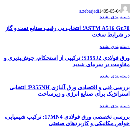
s.zebarjadi
1405-05-04
دسته‌بندی نشده
ASTM A516 Gr.70؛ انتخاب بی رقیب صنایع نفت و گاز
در شرایط سخت
دسته‌بندی نشده
ورق فولادی S355J2؛ ترکیبی از استحکام، جوش‌پذیری و
مقاومت در سرمای شدید
دسته‌بندی نشده
بررسی فنی و اقتصادی ورق آلیاژی P355NH؛ انتخابی
استراتژیک برای صنایع انرژی و زیرساخت
دسته‌بندی نشده
بررسی تخصصی ورق فولادی 17MN4: ترکیب شیمیایی،
خواص مکانیکی و کاربردهای صنعتی