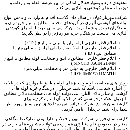
محدودی دارد و بسیار فعالان اندکی در این عرصه اقدام به واردات و
توزیع لوله های گوشتی و آلیاژی می کنند.
شرکت مهزیار فولاد در سال های گذشته اقدام به واردات و تامین انواع
لوله های گوشتی آلیاژی در گریدهای مختلف مطابق با نیاز خریداران و
صنعتگران نموده و شما خریداران گرامی برای خرید لوله های گوشتی
آلیاژی می بایست در هنگام خرید موارد زیر را در نظر بگیرید:
اعلام قطر خارجی لوله برابر با میلی متر اینچ ( OD )
اعلام قطر خارجی لوله ( حفره داخلی لوله ) به میلی متر یا
مطابق اینچ ( ID )
اعلام قطر خارجی مطابق با اینچ و ضخامت لوله مطابق با اینچ (
6INCH0-850IN 21/MN )
اعلام قطر خارجی به میلی متر و ضخامت میلی متر (
ID168MM*7/11MMTH )
روش های محاسبه لوله و سایزهای لوله مطابق با مواردی که در بالا به
آن اشاره شد می باشد که شما خریداران در هنگام خرید لوله های
گوشتی و سایز بالای آلیاژی می توانید لوله های ضخامت بالا را مطابق
با جدول اعلام درخواستی که در بالا به آن اشاره کردیم برای
کارشناسان فروش شرکت قرائت نموده تا دقیق ترین سایز مورد نظر
شما برای شما خریداران تامین گردد .
کارشناسان فروش شرکت مهزیار فولاد با دارا بودن مدارک دانشگاهی
معتبر در خصوص علم متالوژی همواره می توانند مشاوره های خوبی در
خصوصا استفاده از متریال های آلیاژی با فولاد خصوصا لوله های