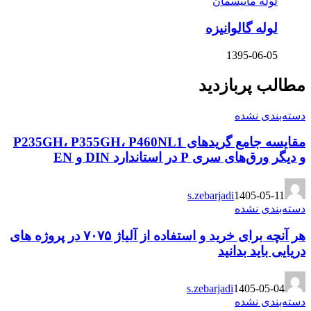
لوله مانیسمان
لوله گالوانیزه
1395-06-05
مطالب پربازدید
دسته‌بندی نشده
مقایسه جامع گریدهای P235GH، P355GH، P460NL1
و دیگر ورق‌های سری P در استاندارد DIN و EN
s.zebarjadi
1405-05-11
دسته‌بندی نشده
هر آنچه برای خرید و استفاده از آلیاژ ۷۰۷۵ در پروژه های
دریایی باید بدانید
s.zebarjadi
1405-05-04
دسته‌بندی نشده