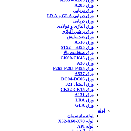
ورق A285 – A283
ورق A285
ورق دریایی
ورق دریایی GL A و LR A
ورق دریایی
ورق آلیاژی و فولادی
ورق برشی آلیاژی
ورق ضدسایش
ورق A516
ورق ST52 – S355
ورق ضخامت بالا
ورق CK60-CK45
ورق A36
ورق P265-P295-P355
ورق A537
ورق DC04-DC06
ورق استیل 321
ورق CK22-CK15
ورق A131
ورق LRA
ورق GLA
لوله
لوله مانیسمان
لوله X52-X60-X70
لوله API