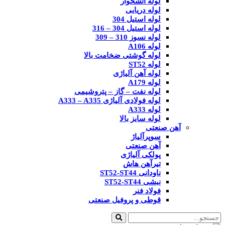
لوله آتشخوار
لوله دریایی
لوله استیل 304
لوله استیل 304 – 316
لوله نسوز 310 – 309
لوله A106
لوله گوشتی ضخامت بالا
لوله ST52
لوله آهن آلیاژی
لوله A179
لوله نفت – گاز – پتروشیمی
لوله فولادی آلیاژی A333 – A335
لوله A333
لوله سایز بالا
آهن صنعتی
سوپرآلیاژ
آهن صنعتی
پولکی آلیاژی
تیرآهن هاش
ناودانی ST52-ST44
نبشی ST52-ST44
فولاد فنر
قوطی و پروفیل صنعتی