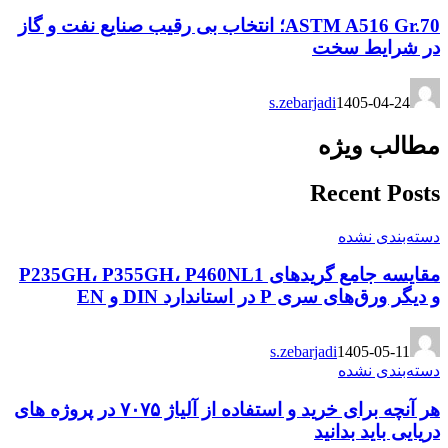
ASTM A516 Gr.70؛ انتخاب بی رقیب صنایع نفت و گاز
در شرایط سخت
s.zebarjadi
1405-04-24
مطالب ویژه
Recent Posts
دسته‌بندی نشده
مقایسه جامع گریدهای P235GH، P355GH، P460NL1
و دیگر ورق‌های سری P در استاندارد DIN و EN
s.zebarjadi
1405-05-11
دسته‌بندی نشده
هر آنچه برای خرید و استفاده از آلیاژ ۷۰۷۵ در پروژه های
دریایی باید بدانید