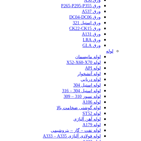
ورق A36
ورق P265-P295-P355
ورق A537
ورق DC04-DC06
ورق استیل 321
ورق CK22-CK15
ورق A131
ورق LRA
ورق GLA
لوله
لوله مانیسمان
لوله X52-X60-X70
لوله API
لوله آتشخوار
لوله دریایی
لوله استیل 304
لوله استیل 304 – 316
لوله نسوز 310 – 309
لوله A106
لوله گوشتی ضخامت بالا
لوله ST52
لوله آهن آلیاژی
لوله A179
لوله نفت – گاز – پتروشیمی
لوله فولادی آلیاژی A333 – A335