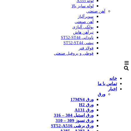
لوله A333
لوله سایز بالا
آهن صنعتی
سوپرآلیاژ
آهن صنعتی
پولکی آلیاژی
تیرآهن هاش
ناودانی ST52-ST44
نبشی ST52-ST44
فولاد فنر
قوطی و پروفیل صنعتی
خانه
تماس با ما
اخبار
ورق
ورق 17MN4
ورق H2
ورق A131
ورق استیل 304 – 316
ورق نسوز 309 – 310
ورق برشی ST52-A516