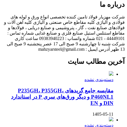
درباره ما
شرکت مهزیار فولاد تامین کننده تخصصی انواع ورق و لوله های
فولادی و آلیاژی کلیه مقاطع خاص صنعتی و آلیاژی کلیه آهن آلات و
فولادهای صنایع نفت ، گاز ، پتروشیمی و صنایع دریایی ، فولادها و
مقاطع استنلس استیل صنایع فلزی و صنایع غذایی شماره تماس :
44449101 - 021 شماره واتساپ : 09383940223 ساعت کاری
شرکت شنبه تا چهارشنبه 9 صبح الی 17 عصر پنجشنبه 9 صبح الی
13 ظهر آدرس ایمیل : mahzyarsteel@gmail.com
آخرین مطالب سایت
دسته‌بندی نشده
مقایسه جامع گریدهای P235GH، P355GH،
P460NL1 و دیگر ورق‌های سری P در استاندارد
DIN و EN
1405-05-11
دسته‌بندی نشده