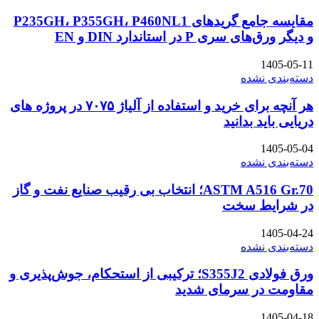
مقایسه جامع گریدهای P235GH، P355GH، P460NL1
و دیگر ورق‌های سری P در استاندارد DIN و EN
1405-05-11
دسته‌بندی نشده
هر آنچه برای خرید و استفاده از آلیاژ ۷۰۷۵ در پروژه های
دریایی باید بدانید
1405-05-04
دسته‌بندی نشده
ASTM A516 Gr.70؛ انتخاب بی رقیب صنایع نفت و گاز
در شرایط سخت
1405-04-24
دسته‌بندی نشده
ورق فولادی S355J2؛ ترکیبی از استحکام، جوش‌پذیری و
مقاومت در سرمای شدید
1405-04-18