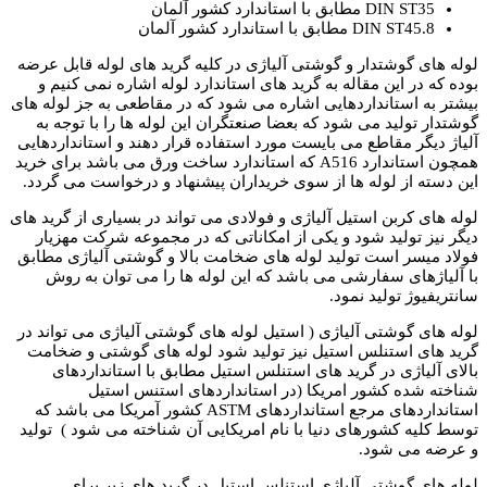
DIN ST35 مطابق با استاندارد کشور آلمان
DIN ST45.8 مطابق با استاندارد کشور آلمان
لوله های گوشتدار و گوشتی آلیاژی در کلیه گرید های لوله قابل عرضه
بوده که در این مقاله به گرید های استاندارد لوله اشاره نمی کنیم و
بیشتر به استانداردهایی اشاره می شود که در مقاطعی به جز لوله های
گوشتدار تولید می شود که بعضا صنعتگران این لوله ها را با توجه به
آلیاژ دیگر مقاطع می بایست مورد استفاده قرار دهند و استانداردهایی
همچون استاندارد A516 که استاندارد ساخت ورق می باشد برای خرید
این دسته از لوله ها از سوی خریداران پیشنهاد و درخواست می گردد.
لوله های کربن استیل آلیاژی و فولادی می تواند در بسیاری از گرید های
دیگر نیز تولید شود و یکی از امکاناتی که در مجموعه شرکت مهزیار
فولاد میسر است تولید لوله های ضخامت بالا و گوشتی آلیاژی مطابق
با آلیاژهای سفارشی می باشد که این لوله ها را می توان به روش
سانتریفیوژ تولید نمود.
لوله های گوشتی آلیاژی ( استیل لوله های گوشتی آلیاژی می تواند در
گرید های استنلس استیل نیز تولید شود لوله های گوشتی و ضخامت
بالای آلیاژی در گرید های استنلس استیل مطابق با استانداردهای
شناخته شده کشور امریکا (در استانداردهای استنس استیل
استانداردهای مرجع استانداردهای ASTM کشور آمریکا می باشد که
توسط کلیه کشورهای دنیا با نام امریکایی آن شناخته می شود ) تولید
و عرضه می شود.
لوله های گوشتی آلیاژی استنلس استیل در گرید های زیر برای