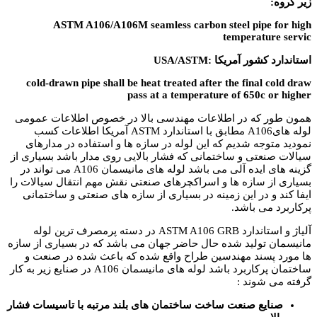
زیر گروه:
ASTM A106/A106M seamless carbon steel pipe for high
temperature servic
استاندارد کشور آمریکا :USA/ASTM
cold-drawn pipe shall be heat treated after the final cold draw
pass at a temperature of 650c or higher
همون طور که در اطلاعات مهندسی بالا در خصوص اطلاعات عمومی
لوله هایA106 مطابق با استاندارد ASTM آمریکا اطلاعات کسب
نمودید متوجه شدیم که این لوله در سازه ها و استفاده در مدارهای
سیالات صنعتی و ساختمانی که فشار بالایی روی مدار باشد بسیاری از
گزینه های ایده آلی می باشد لوله های مانیسمان A106 می تواند در
بسیاری از سازه ها و اسراکچرهای صنعتی نقش مهم انتقال سیالات را
ایفا کند و در این زمینه در بسیاری از سازه های صنعتی و ساختمانی
پرکاربرد می باشد.
آلیاژ و استاندارد ASTM A106 GRB در دسته پرمصرف ترین لوله
مانیسمان تولید شده حال حاضر جهان می باشد که در بسیاری از سازه
ها مورد پسند مهندسین طراح واقع شده که باعث شده در صنعت و
ساختمان پرکاربرد باشد لوله های مانیسمان A106 در صنایع زیر به کار
گرفته می شوند :
صنایع صنعت ساخت ساختمان های بلند مرتبه با تاسیسات فشار