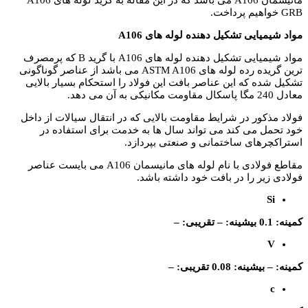
مانیسمان A106 می باشد که در این مقاله به گرید لوله های A106
GRB خواهیم پرداخت.
مواد شیمیایی تشکیل دهنده لوله های A106
مواد شیمیایی تشکیل دهنده لوله های A106 با گرید B که پرمصرف
ترین گریده رده لوله های ASTM A106 می باشد از عناصر گوناگونی
تشکیل شده که این عناصر بافت این فولاد را استحکام بسیار بالایی
معادل 240 مگا پاسکال مقاومت مکانیکی به آن می دهد.
فولاد مذکور در شرایط مقاومت بالایی که در انتقال سیالات از داخل
خود تحمل می کند می تواند سال ها به خدمت برای استفاده در
استراکچرهای ساختمانی و صنعتی بپردازد.
مقاطع فولادی با نام لوله های مانیسمان A106 می بایست عناصر
فولادی زیر را در بافت خود داشته باشد.
Si
کمینه: 0.1 بیشینه: – تقریبی: –
V
کمینه: – بیشینه: 0.08 تقریبی: –
c