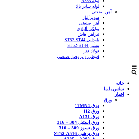
لوله A333
لوله سایز بالا
آهن صنعتی
سوپرآلیاژ
آهن صنعتی
پولکی آلیاژی
تیرآهن هاش
ناودانی ST52-ST44
نبشی ST52-ST44
فولاد فنر
قوطی و پروفیل صنعتی
خانه
تماس با ما
اخبار
ورق
ورق 17MN4
ورق H2
ورق A131
ورق استیل 304 – 316
ورق نسوز 309 – 310
ورق برشی ST52-A516