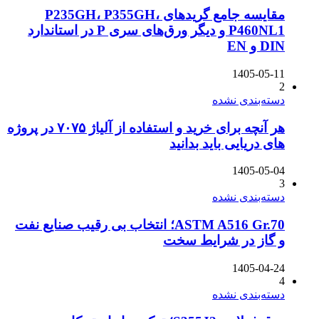
مقایسه جامع گریدهای P235GH، P355GH،
P460NL1 و دیگر ورق‌های سری P در استاندارد
DIN و EN
1405-05-11
2
دسته‌بندی نشده
هر آنچه برای خرید و استفاده از آلیاژ ۷۰۷۵ در پروژه
های دریایی باید بدانید
1405-05-04
3
دسته‌بندی نشده
ASTM A516 Gr.70؛ انتخاب بی رقیب صنایع نفت
و گاز در شرایط سخت
1405-04-24
4
دسته‌بندی نشده