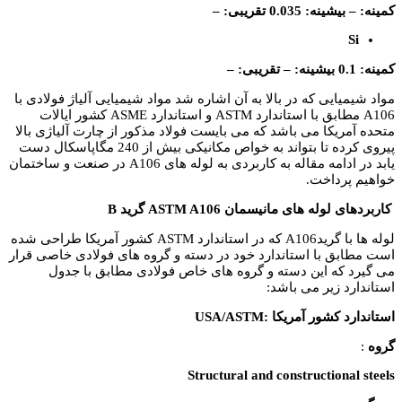
کمینه: – بیشینه: 0.035 تقریبی: –
Si
کمینه: 0.1 بیشینه: – تقریبی: –
مواد شیمیایی که در بالا به آن اشاره شد مواد شیمیایی آلیاژ فولادی با
A106 مطابق با استاندارد ASTM و استاندارد ASME کشور ایالات
متحده آمریکا می باشد که می بایست فولاد مذکور از چارت آلیاژی بالا
پیروی کرده تا بتواند به خواص مکانیکی بیش از 240 مگاپاسکال دست
یابد در ادامه مقاله به کاربردی به لوله های A106 در صنعت و ساختمان
خواهیم پرداخت.
کاربردهای لوله های مانیسمان ASTM A106 گرید B
لوله ها با گریدA106 که در استاندارد ASTM کشور آمریکا طراحی شده
است مطابق با استاندارد خود در دسته و گروه های فولادی خاصی قرار
می گیرد که این دسته و گروه های خاص فولادی مطابق با جدول
استاندارد زیر می باشد:
استاندارد کشور آمریکا :USA/ASTM
گروه
:
Structural and constructional steels