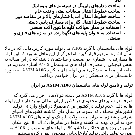
بالا
ساخت مدارهای پایپینگ در سیستم های پنوماتیک
ساخت خطوط انتقال میعانات نفتی و نفت خام
ساخت خطوط انتقال آب با فشارهای بالا و در مقاصد دور
ساخت خطوط انتقال گاز برای مصارف پایین دستی
استفاده در مدار سیالات کلیه ماشین آلات صنعتی
استفاده به عنوان پایه های نگهدارنده در سازه های فلزی و
صنعتی
لوله های مانیسمان با گرید A106 می تواند مورد کاربردهایی که در بالا
به آن اشاره نمودیم قرار گیرد.
اما هرگز از این غافل نشوید که این لوله
ها مصارف بی شماری در صنعت و ساختمان داشته که در این مقاله به
بخش کوچکی از مصارف لوله های مانیسمان A106 اشاره نمودیم در
ادامه این مقاله به شکل تامین لوله های با گرید ASTM A106 به صورت
مانیسمان برای صنعتگران در ایران خواهیم پرداخت.
تولید و تامین لوله های مانیسمان ASTM A106 در ایران
لوله ها با گرید ASTM A106 در دسته فولادهایی قرار می گیرد که
صرف در سایزهای محدودی در کشور ایران امکان تولید دارند این لوله
ها به دلیل عدم تولید در کشور ایران معمولا در انواع وارداتی تولید
کشورهای مختلف که عموما در سال های گذشته کشورهای آسیای
شرقی پیشتازه صادرات محصولات پایپینگ و لوله های ASTM A106
خود به ایران بوده اند گشته و فقط در سایزهای 2 الی 8 اینچ امکان
تامین در رده های حداکثر تا 40 و 80 از لوله های مانیسمان A106 به
صورت تولید داخل تولید کارخانجاتی همچون ابهر و کاوه هستیم.