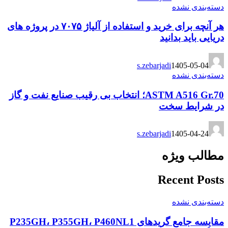
دسته‌بندی نشده
هر آنچه برای خرید و استفاده از آلیاژ ۷۰۷۵ در پروژه های
دریایی باید بدانید
s.zebarjadi
1405-05-04
دسته‌بندی نشده
ASTM A516 Gr.70؛ انتخاب بی رقیب صنایع نفت و گاز
در شرایط سخت
s.zebarjadi
1405-04-24
مطالب ویژه
Recent Posts
دسته‌بندی نشده
مقایسه جامع گریدهای P235GH، P355GH، P460NL1