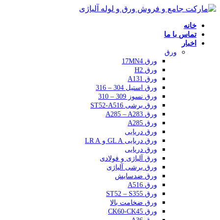
خانه
تماس با ما
اخبار
ورق
ورق 17MN4
ورق H2
ورق A131
ورق استیل 304 – 316
ورق نسوز 309 – 310
ورق برشی ST52-A516
ورق A285 – A283
ورق A285
ورق دریایی
ورق دریایی GL A و LR A
ورق دریایی
ورق آلیاژی و فولادی
ورق برشی آلیاژی
ورق ضدسایش
ورق A516
ورق ST52 – S355
ورق ضخامت بالا
ورق CK60-CK45