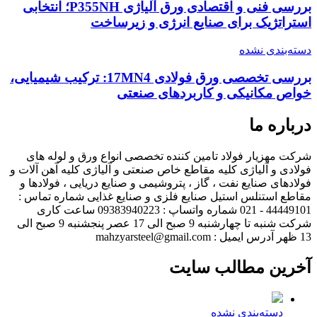
بررسی فنی و اقتصادی ورق آلیاژی P355NH؛ انتخابی
استراتژیک برای صنایع انرژی و زیرساخت
دسته‌بندی نشده
بررسی تخصصی ورق فولادی 17MN4: ترکیب شیمیایی،
خواص مکانیکی و کاربردهای صنعتی
درباره ما
شرکت مهزیار فولاد تامین کننده تخصصی انواع ورق و لوله های
فولادی و آلیاژی کلیه مقاطع خاص صنعتی و آلیاژی کلیه آهن آلات و
فولادهای صنایع نفت ، گاز ، پتروشیمی و صنایع دریایی ، فولادها و
مقاطع استنلس استیل صنایع فلزی و صنایع غذایی شماره تماس :
44449101 - 021 شماره واتساپ : 09383940223 ساعت کاری
شرکت شنبه تا چهارشنبه 9 صبح الی 17 عصر پنجشنبه 9 صبح الی
13 ظهر آدرس ایمیل : mahzyarsteel@gmail.com
آخرین مطالب سایت
دسته‌بندی نشده