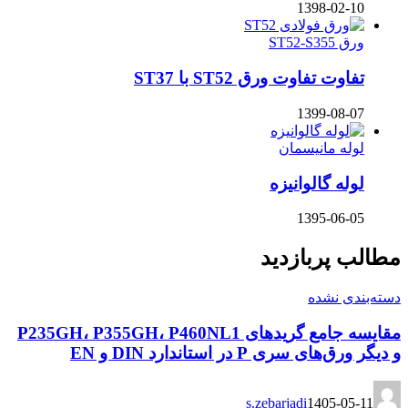
1398-02-10
ورق ST52-S355
تفاوت تفاوت ورق ST52 با ST37
1399-08-07
لوله مانیسمان
لوله گالوانیزه
1395-06-05
مطالب پربازدید
دسته‌بندی نشده
مقایسه جامع گریدهای P235GH، P355GH، P460NL1
و دیگر ورق‌های سری P در استاندارد DIN و EN
s.zebarjadi
1405-05-11