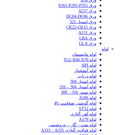
ورق A36
ورق P265-P295-P355
ورق A537
ورق DC04-DC06
ورق استیل 321
ورق CK22-CK15
ورق A131
ورق LRA
ورق GLA
لوله
لوله مانیسمان
لوله X52-X60-X70
لوله API
لوله آتشخوار
لوله دریایی
لوله استیل 304
لوله استیل 304 – 316
لوله نسوز 310 – 309
لوله A106
لوله گوشتی ضخامت بالا
لوله ST52
لوله آهن آلیاژی
لوله A179
لوله نفت – گاز – پتروشیمی
لوله فولادی آلیاژی A333 – A335