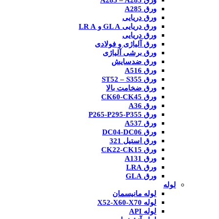
ورق A285 – A283
ورق A285
ورق دریایی
ورق دریایی GL A و LR A
ورق دریایی
ورق آلیاژی و فولادی
ورق برشی آلیاژی
ورق ضدسایش
ورق A516
ورق ST52 – S355
ورق ضخامت بالا
ورق CK60-CK45
ورق A36
ورق P265-P295-P355
ورق A537
ورق DC04-DC06
ورق استیل 321
ورق CK22-CK15
ورق A131
ورق LRA
ورق GLA
لوله
لوله مانیسمان
لوله X52-X60-X70
لوله API