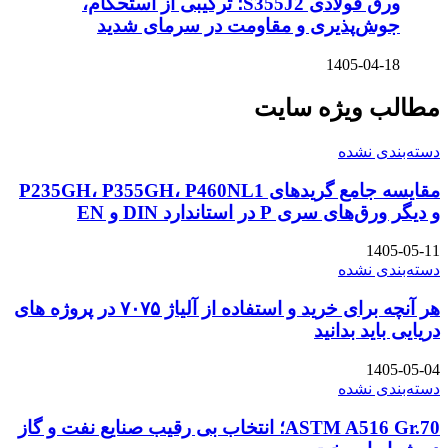
ورق فولادی S355J2؛ ترکیبی از استحکام،
جوش‌پذیری و مقاومت در سرمای شدید
1405-04-18
مطالب ویژه سایت
دسته‌بندی نشده
مقایسه جامع گریدهای P235GH، P355GH، P460NL1
و دیگر ورق‌های سری P در استاندارد DIN و EN
1405-05-11
دسته‌بندی نشده
هر آنچه برای خرید و استفاده از آلیاژ ۷۰۷۵ در پروژه های
دریایی باید بدانید
1405-05-04
دسته‌بندی نشده
ASTM A516 Gr.70؛ انتخاب بی رقیب صنایع نفت و گاز