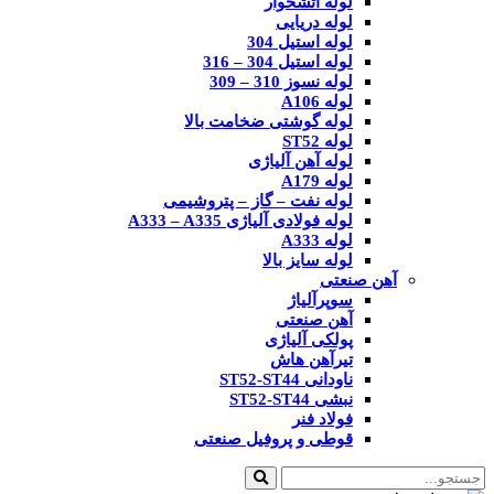
لوله آتشخوار
لوله دریایی
لوله استیل 304
لوله استیل 304 – 316
لوله نسوز 310 – 309
لوله A106
لوله گوشتی ضخامت بالا
لوله ST52
لوله آهن آلیاژی
لوله A179
لوله نفت – گاز – پتروشیمی
لوله فولادی آلیاژی A333 – A335
لوله A333
لوله سایز بالا
آهن صنعتی
سوپرآلیاژ
آهن صنعتی
پولکی آلیاژی
تیرآهن هاش
ناودانی ST52-ST44
نبشی ST52-ST44
فولاد فنر
قوطی و پروفیل صنعتی