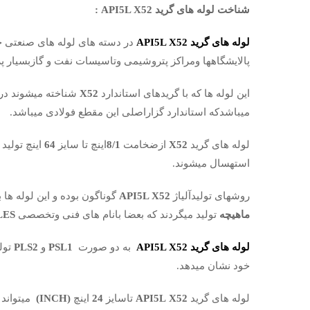
شناخت لوله های گرید
API5L X52
:
لوله های گرید
API5L X52
در دسته های لوله های صنعتی جه
پالایشگاهها ومراکز پتروشیمی وتاسیسات نفت و گازبسیار 
این لوله ها که با گریدهای استاندارد
X52
شناخته میشوند در
میباشدکه استاندارد گزاراصلی این مقطع فولادی میباشد.
لوله های گرید
X52
ازضخامت
8/1
اینچ تا سایز
64
اینچ تولید
استهسال میشوند.
روشهای تولیدآلیاژ
API5L X52
گوناگون بوده و این لوله ها 
ماهیچه
تولید میگردند که بعضا بانام های فنی وتخصصی
LES
لوله های گرید
API5L X52
به دو صورت
PSL1
و
PLS2
تول
خود نشان میدهد.
لوله های گرید
X52
API5L
تاسایز
24
اینچ
(INCH)
میتواند 