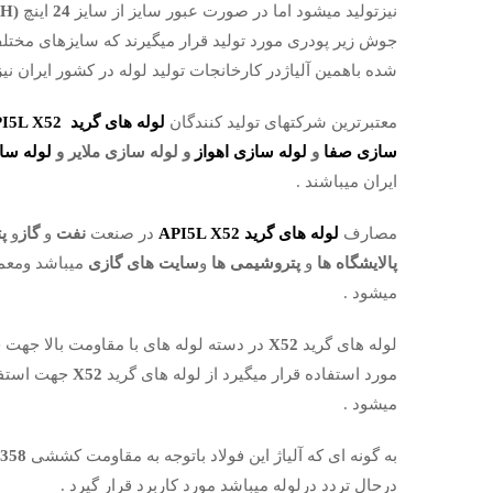
نیزتولید میشود اما در صورت عبور سایز از سایز
24
اینچ
(INCH)
جوش زیر پودری مورد تولید قرار میگیرند که سایزهای مختل
شده باهمین آلیاژدر کارخانجات تولید لوله در کشور ایران نیز
معتبرترین شرکتهای تولید کنندگان
لوله های گرید
I5L X52
سازی صفا
و
لوله سازی اهواز
و
لوله سازی ملایر و
لوله سا
ایران میباشند .
مصارف
لوله های گرید
API5L X52
در صنعت
نفت
و
گاز
و
پت
پالایشگاه ها
و
پتروشیمی ها
و
سایت های گازی
میباشد ومعمو
میشود .
لوله های گرید
X52
در دسته لوله های با مقاومت بالا جهت خ
مورد استفاده قرار میگیرد از لوله های گرید
X52
جهت استف
میشود .
به گونه ای که آلیاژ این فولاد باتوجه به مقاومت کششی
358
درحال تردد درلوله میباشد مورد کاربرد قرار گیرد .