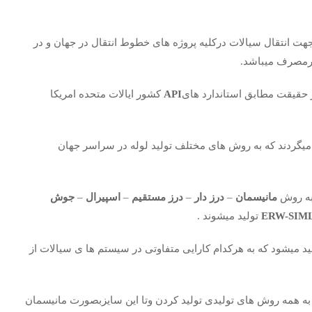
ت انتقال سیالات درکلیه پروژه های خطوط انتقال در جهان و در
پرمصرف میباشد.
 حقیقت مطابق استاندارد های
API
کشور ایالات متحده امریکا
 میگردند که به روش های مختلف تولید لوله در سراسر جهان
به روش
مانیسمان
–
درز دار
–
درز مستقیم
–
اسپیرال
–
جوش
ERW-SIM
تولید میشوند .
ید میشود که به هرکدام کارایی متفاوتی در سیستم ها ی سیالات از
به همه روش های تولیدی تولید کردن وتا این سایزبصورت مانیسمان