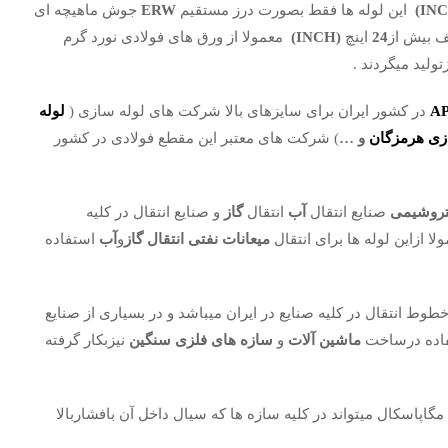
این لوله ها فقط بصورت درز مستقیم
ERW
جوش ماهیچه ای
ف بیش از
24
اینچ
(INCH)
معمولا از ورق های فولادی نورد گرم
تولید میگردند .
AP
در کشور ایران برای سایزهای بالا شرکت های لوله سازی (
لوله
زی هرمزگان
و …
) شرکت های معتبر این مقطع فولادی در کشور
روشیمی
صنایع انتقال
آب
انتقال
گاز
و صنایع انتقال در کلیه
لا ازاین لوله ها برای انتقال
میعانات نفتی
انتقال گاز
و
آب
استفاده
طوط انتقال در کلیه صنایع در ایران میباشد و در بسیاری از صنایع
اده درساخت
ماشین آلات
و
سازه های فلزی سنگین
نیزبکار گرفته
مگاپاسکال میتواند در کلیه سازه ها که سیال داخل آن بافشاربالا