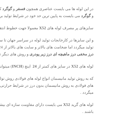
در این لوله ها می بایست عناصری همچون
فسفر
و
گوگرد
کن
و
گوگرد
می بایست به پایین ترین حد خود در شرایط تولید بر
سایزهای پر مصرف لوله های
X52
معمولا جهت خطوط انتقا
و این سایزها در کارخانجات تولید لوله در سراسر جهان تا س
تولید میگردد اما ضخامت های بالاتر و سایت های بالاتر از 24اینچ (
درز مخفی درز ماهیچه ای درز زیر پودری
و روش های دیگر تول
لوله های
X52
در سایز های کمتر از
24
اینچ (
INCH
) میتوان
که به روش تولید مانیسمان انواع لوله های فولادی روش تولی
های فولادی به روش مانیسمان بدون درز در شرایط حرارتی
میگردد .
لوله های گرید
X52
می بایست دارای مقاومت سازه ای بیشت
باشند .