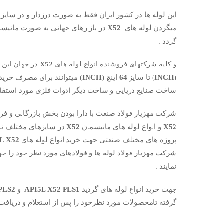
این لوله ها در کشور ایران فقط به صورت درزدار و در سایز 
میگردن لوله های
X52
در بازارهای جهانی به صورت مانیسم
گردد .
و کلیه شرکتهای فروشنده انواع لوله های
X52
در جهان این 
(
INCH
) تا سایز
64
اینچ (
INCH
) میتوانند برای مصرف خری
ساخت صنایع دریایی و ساخت دیگر ادوات فلزی مورد استفاده
شرکت مهزیار فولاد صنعت با دارا بودن بخش بازرگانی و فرو
X52
و انواع لوله های مانیسمان
X52
در سایزهای مختلف نمو
پروژه های مختلف صنعتی جهت خرید انواع لوله های
L X52
شرکت مهزیار فولاد لوله ها و فولادهای مورد نظر خود را
نمایند .
جهت خرید انواع لوله های گردید
API5L X52 PLS1
و
PLS2
گرفته تامحصولات مورد نظرخود را پس از استعلام و دریافت 