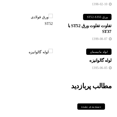
1398-02-10
ورق ST52-S355
تفاوت تفاوت ورق ST52 با
ST37
1399-08-07
لوله مانیسمان
لوله گالوانیزه
1395-06-05
مطالب پربازدید
دسته‌بندی نشده