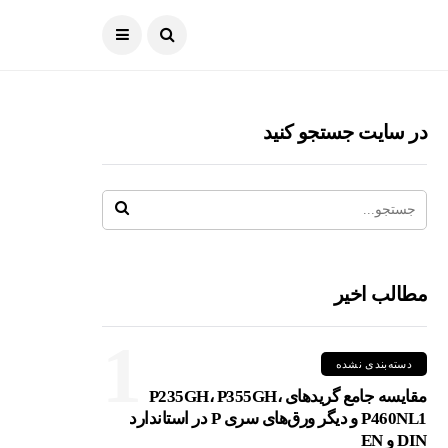
در سایت جستجو کنید
مطالب اخیر
1
دسته‌بندی نشده
مقایسه جامع گریدهای P235GH، P355GH،
P460NL1 و دیگر ورق‌های سری P در استاندارد
DIN و EN