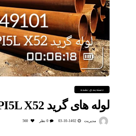
دسته‌بندی نشده
لوله های گرید API5L X52
مدیریت
1402-10-03
0 نظر
560