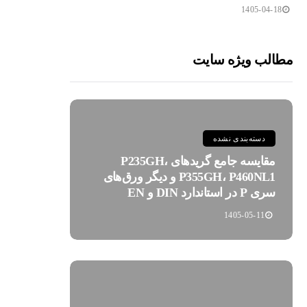
1405-04-18
مطالب ویژه سایت
دسته‌بندی نشده
مقایسه جامع گریدهای P235GH،
P355GH، P460NL1 و دیگر ورق‌های
سری P در استاندارد DIN و EN
1405-05-11