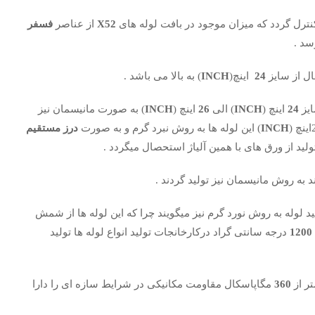
ترل گردد که میزان موجود در بافت لوله های
X52
از عناصر
فسفر
سد .
ل از سایز
24
اینچ(
INCH
) به بالا می باشد .
ایز
24
اینچ (
INCH
) الی
26
اینچ (
INCH
) به صورت مانیسمان نیز
INCH
) این لوله ها به روش نبرد گرم و به صورت
درز مستقیم
ید از ورق های با همین آلیاژ استحصال میگردد .
ند به روش مانیسمان نیز تولید گردند .
د لوله به روش نورد گرم نیز میگویند چرا که این لوله ها از شمش
1200
درجه سانتی گراد درکارخانجات تولید انواع لوله ها تولید
ر از
360
مگاپاسکال مقاومت مکانیکی در شرایط سازه ای را دارا