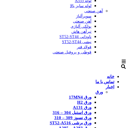
لوله A333
لوله سایز بالا
آهن صنعتی
سوپرآلیاژ
آهن صنعتی
پولکی آلیاژی
تیرآهن هاش
ناودانی ST52-ST44
نبشی ST52-ST44
فولاد فنر
قوطی و پروفیل صنعتی
خانه
تماس با ما
اخبار
ورق
ورق 17MN4
ورق H2
ورق A131
ورق استیل 304 – 316
ورق نسوز 309 – 310
ورق برشی ST52-A516