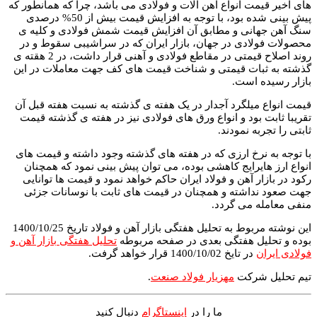
های اخیر قیمت انواع آهن آلات و فولادی می باشد، چرا که همانطور که
پیش بینی شده بود، با توجه به افزایش قیمت بیش از 50% درصدی
سنگ آهن جهانی و مطابق آن افزایش قیمت شمش فولادی و کلیه ی
محصولات فولادی در جهان، بازار ایران که در سراشیبی سقوط و در
روند اصلاح قیمتی در مقاطع فولادی و آهنی قرار داشت، در 2 هقته ی
گذشته به ثبات قیمتی و شناخت قیمت های کف جهت معاملات در این
بازار رسیده است.
قیمت انواع میلگرد آجدار در یک هفته ی گذشته به نسبت هفته قبل آن
تقریبا ثابت بود و انواع ورق های فولادی نیز در هفته ی گذشته قیمت
ثابتی را تجربه نمودند.
با توجه به نرخ ارزی که در هفته های گذشته وجود داشته و قیمت های
انواع ارز هایرایج کاهشی بوده، می توان پیش بینی نمود که همچنان
رکود در بازار آهن و فولاد ایران حاکم خواهد نمود و قیمت ها توانایی
جهت صعود نداشته و همچنان در قیمت های ثابت با نوسانات جزئی
منفی معامله می گردد.
این نوشته مربوط به تحلیل هفتگی بازار آهن و فولاد تاریخ 1400/10/25
بوده و تحلیل هفتگی بعدی در صفحه مربوطه
تحلیل هفتگی بازار آهن و
فولادی ایران
در تایخ 1400/10/02 قرار خواهد گرفت.
تیم تحلیل شرکت
مهزیار فولاد صنعت
.
ما را در
اینستاگرام
دنبال کنید