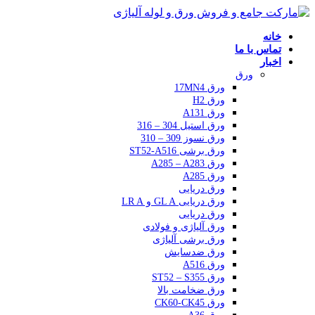
خانه
تماس با ما
اخبار
ورق
ورق 17MN4
ورق H2
ورق A131
ورق استیل 304 – 316
ورق نسوز 309 – 310
ورق برشی ST52-A516
ورق A285 – A283
ورق A285
ورق دریایی
ورق دریایی GL A و LR A
ورق دریایی
ورق آلیاژی و فولادی
ورق برشی آلیاژی
ورق ضدسایش
ورق A516
ورق ST52 – S355
ورق ضخامت بالا
ورق CK60-CK45