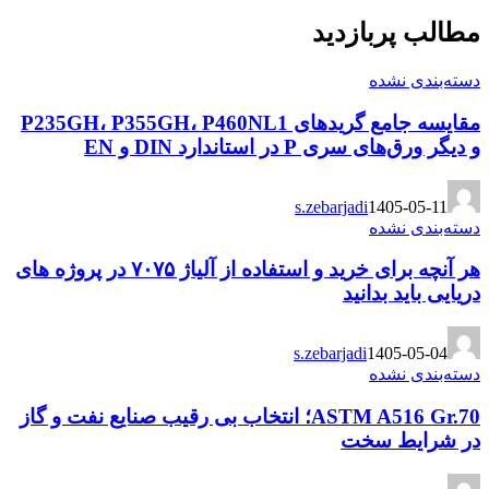
مطالب پربازدید
دسته‌بندی نشده
مقایسه جامع گریدهای P235GH، P355GH، P460NL1
و دیگر ورق‌های سری P در استاندارد DIN و EN
s.zebarjadi
1405-05-11
دسته‌بندی نشده
هر آنچه برای خرید و استفاده از آلیاژ ۷۰۷۵ در پروژه های
دریایی باید بدانید
s.zebarjadi
1405-05-04
دسته‌بندی نشده
ASTM A516 Gr.70؛ انتخاب بی رقیب صنایع نفت و گاز
در شرایط سخت