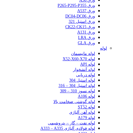
ورق A36
ورق P265-P295-P355
ورق A537
ورق DC04-DC06
ورق استیل 321
ورق CK22-CK15
ورق A131
ورق LRA
ورق GLA
لوله
لوله مانیسمان
لوله X52-X60-X70
لوله API
لوله آتشخوار
لوله دریایی
لوله استیل 304
لوله استیل 304 – 316
لوله نسوز 310 – 309
لوله A106
لوله گوشتی ضخامت بالا
لوله ST52
لوله آهن آلیاژی
لوله A179
لوله نفت – گاز – پتروشیمی
لوله فولادی آلیاژی A333 – A335