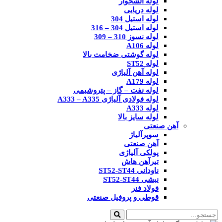
لوله آتشخوار
لوله دریایی
لوله استیل 304
لوله استیل 304 – 316
لوله نسوز 310 – 309
لوله A106
لوله گوشتی ضخامت بالا
لوله ST52
لوله آهن آلیاژی
لوله A179
لوله نفت – گاز – پتروشیمی
لوله فولادی آلیاژی A333 – A335
لوله A333
لوله سایز بالا
آهن صنعتی
سوپرآلیاژ
آهن صنعتی
پولکی آلیاژی
تیرآهن هاش
ناودانی ST52-ST44
نبشی ST52-ST44
فولاد فنر
قوطی و پروفیل صنعتی