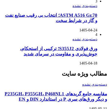
3
دسته‌بندی نشده
ASTM A516 Gr.70؛ انتخاب بی رقیب صنایع نفت
و گاز در شرایط سخت
1405-04-24
4
دسته‌بندی نشده
ورق فولادی S355J2؛ ترکیبی از استحکام،
جوش‌پذیری و مقاومت در سرمای شدید
1405-04-18
مطالب ویژه سایت
دسته‌بندی نشده
مقایسه جامع گریدهای P235GH، P355GH، P460NL1
و دیگر ورق‌های سری P در استاندارد DIN و EN
1405-05-11