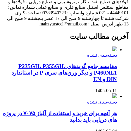
فولادهای صنایع نفت ، گاز ، پتروشیمی و صنایع دریایی ، فولادها و
مقاطع استنلس استیل صنایع فلزی و صنایع غذایی شماره تماس :
44449101 - 021 شماره واتساپ : 09383940223 ساعت کاری
شرکت شنبه تا چهارشنبه 9 صبح الی 17 عصر پنجشنبه 9 صبح الی
13 ظهر آدرس ایمیل : mahzyarsteel@gmail.com
آخرین مطالب سایت
دسته‌بندی نشده
مقایسه جامع گریدهای P235GH، P355GH،
P460NL1 و دیگر ورق‌های سری P در استاندارد
DIN و EN
1405-05-11
دسته‌بندی نشده
هر آنچه برای خرید و استفاده از آلیاژ ۷۰۷۵ در پروژه
های دریایی باید بدانید