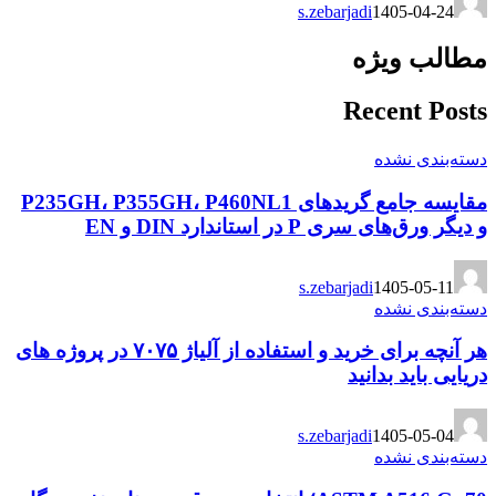
s.zebarjadi
1405-04-24
مطالب ویژه
Recent Posts
دسته‌بندی نشده
مقایسه جامع گریدهای P235GH، P355GH، P460NL1
و دیگر ورق‌های سری P در استاندارد DIN و EN
s.zebarjadi
1405-05-11
دسته‌بندی نشده
هر آنچه برای خرید و استفاده از آلیاژ ۷۰۷۵ در پروژه های
دریایی باید بدانید
s.zebarjadi
1405-05-04
دسته‌بندی نشده