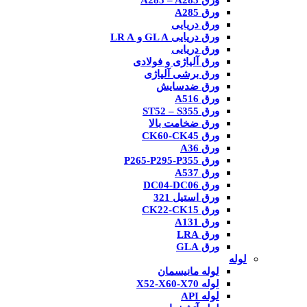
ورق A285 – A283
ورق A285
ورق دریایی
ورق دریایی GL A و LR A
ورق دریایی
ورق آلیاژی و فولادی
ورق برشی آلیاژی
ورق ضدسایش
ورق A516
ورق ST52 – S355
ورق ضخامت بالا
ورق CK60-CK45
ورق A36
ورق P265-P295-P355
ورق A537
ورق DC04-DC06
ورق استیل 321
ورق CK22-CK15
ورق A131
ورق LRA
ورق GLA
لوله
لوله مانیسمان
لوله X52-X60-X70
لوله API