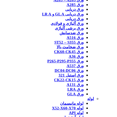
ورق A285 – A283
ورق A285
ورق دریایی
ورق دریایی GL A و LR A
ورق دریایی
ورق آلیاژی و فولادی
ورق برشی آلیاژی
ورق ضدسایش
ورق A516
ورق ST52 – S355
ورق ضخامت بالا
ورق CK60-CK45
ورق A36
ورق P265-P295-P355
ورق A537
ورق DC04-DC06
ورق استیل 321
ورق CK22-CK15
ورق A131
ورق LRA
ورق GLA
لوله
لوله مانیسمان
لوله X52-X60-X70
لوله API