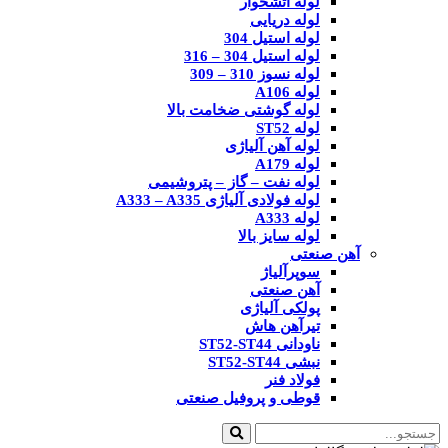
لوله آتشخوار
لوله دریایی
لوله استیل 304
لوله استیل 304 – 316
لوله نسوز 310 – 309
لوله A106
لوله گوشتی ضخامت بالا
لوله ST52
لوله آهن آلیاژی
لوله A179
لوله نفت – گاز – پتروشیمی
لوله فولادی آلیاژی A333 – A335
لوله A333
لوله سایز بالا
آهن صنعتی
سوپرآلیاژ
آهن صنعتی
پولکی آلیاژی
تیرآهن هاش
ناودانی ST52-ST44
نبشی ST52-ST44
فولاد فنر
قوطی و پروفیل صنعتی