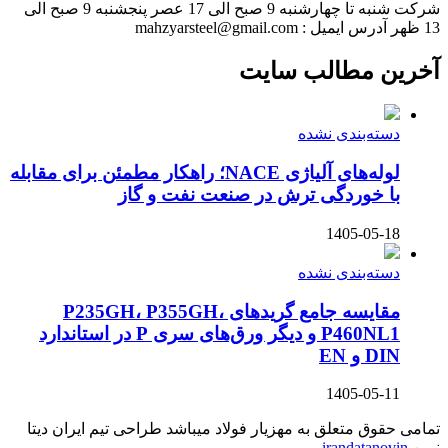
شرکت شنبه تا چهارشنبه 9 صبح الی 17 عصر پنجشنبه 9 صبح الی
13 ظهر آدرس ایمیل : mahzyarsteel@gmail.com
آخرین مطالب سایت
دسته‌بندی نشده
لوله‌های آلیاژی NACE؛ راهکار مطمئن برای مقابله
با خوردگی ترش در صنعت نفت و گاز
1405-05-18
دسته‌بندی نشده
مقایسه جامع گریدهای P235GH، P355GH،
P460NL1 و دیگر ورق‌های سری P در استاندارد
DIN و EN
1405-05-11
تمامی حقوق متعلق به مهزیار فولاد میباشد طراحی تیم ایران دیتا
نوین
irandatanovin