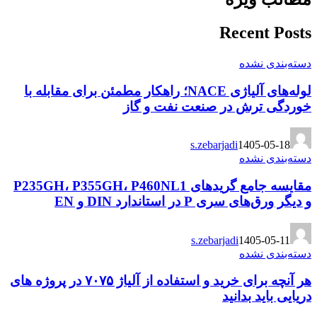
Recent Posts
دسته‌بندی نشده
لوله‌های آلیاژی NACE؛ راهکار مطمئن برای مقابله با
خوردگی ترش در صنعت نفت و گاز
s.zebarjadi
1405-05-18
دسته‌بندی نشده
مقایسه جامع گریدهای P235GH، P355GH، P460NL1
و دیگر ورق‌های سری P در استاندارد DIN و EN
s.zebarjadi
1405-05-11
دسته‌بندی نشده
هر آنچه برای خرید و استفاده از آلیاژ ۷۰۷۵ در پروژه های
دریایی باید بدانید