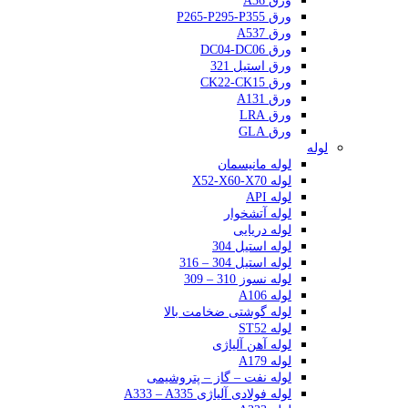
ورق A36
ورق P265-P295-P355
ورق A537
ورق DC04-DC06
ورق استیل 321
ورق CK22-CK15
ورق A131
ورق LRA
ورق GLA
لوله
لوله مانیسمان
لوله X52-X60-X70
لوله API
لوله آتشخوار
لوله دریایی
لوله استیل 304
لوله استیل 304 – 316
لوله نسوز 310 – 309
لوله A106
لوله گوشتی ضخامت بالا
لوله ST52
لوله آهن آلیاژی
لوله A179
لوله نفت – گاز – پتروشیمی
لوله فولادی آلیاژی A333 – A335