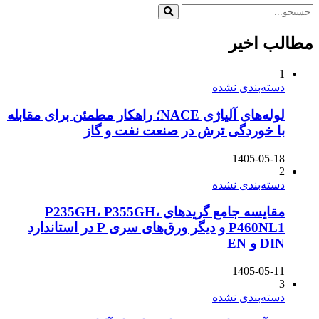
مطالب اخیر
1
دسته‌بندی نشده
لوله‌های آلیاژی NACE؛ راهکار مطمئن برای مقابله
با خوردگی ترش در صنعت نفت و گاز
1405-05-18
2
دسته‌بندی نشده
مقایسه جامع گریدهای P235GH، P355GH،
P460NL1 و دیگر ورق‌های سری P در استاندارد
DIN و EN
1405-05-11
3
دسته‌بندی نشده