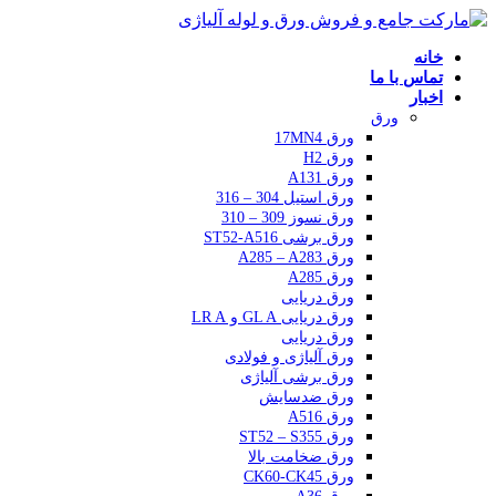
خانه
تماس با ما
اخبار
ورق
ورق 17MN4
ورق H2
ورق A131
ورق استیل 304 – 316
ورق نسوز 309 – 310
ورق برشی ST52-A516
ورق A285 – A283
ورق A285
ورق دریایی
ورق دریایی GL A و LR A
ورق دریایی
ورق آلیاژی و فولادی
ورق برشی آلیاژی
ورق ضدسایش
ورق A516
ورق ST52 – S355
ورق ضخامت بالا
ورق CK60-CK45