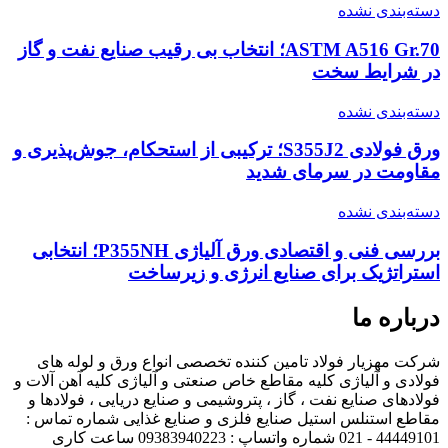
دسته‌بندی نشده
ASTM A516 Gr.70؛ انتخاب بی رقیب صنایع نفت و گاز
در شرایط سخت
دسته‌بندی نشده
ورق فولادی S355J2؛ ترکیبی از استحکام، جوش‌پذیری و
مقاومت در سرمای شدید
دسته‌بندی نشده
بررسی فنی و اقتصادی ورق آلیاژی P355NH؛ انتخابی
استراتژیک برای صنایع انرژی و زیرساخت
درباره ما
شرکت مهزیار فولاد تامین کننده تخصصی انواع ورق و لوله های
فولادی و آلیاژی کلیه مقاطع خاص صنعتی و آلیاژی کلیه آهن آلات و
فولادهای صنایع نفت ، گاز ، پتروشیمی و صنایع دریایی ، فولادها و
مقاطع استنلس استیل صنایع فلزی و صنایع غذایی شماره تماس :
44449101 - 021 شماره واتساپ : 09383940223 ساعت کاری