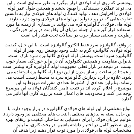
پوششی که روی لوله فولادی قرار میگیرد به طور مساوی است و این
می تواند عملکرد چسبندگی را بهبود بخشد و همچنین طول عمر لوله
فولادی را افزایش دهد . تولید کنندگان لوله های فولادی نیاز به دانستن
تفاوت هایی که در روند تولید این لوله های فولادی وجود دارد ، دارند .
لوله های فولادی گالوانیزه گرم می توانند در بسیاری از زمینه ها مورد
استفاده قرار گیرند و از جمله مزایای آن وقاومت در برابر خوردگی ،
رطوبت و سختی بسیار خوب در سیالات تحت فشار آب است
در واقع، گالوانیزه سرد فقط الکترو گالوانیزه است. با این حال، کیفیت
لوله فولادی گالوانیزه گرم به علت وجود پوشش روی بهتر از لوله
گالوانیزه سرد است. پوشش لوله فولادی گالوانیزه سرد نازک است،
بنابراین مقاومت و همچنین تکنولوژی آن در برابر خوردگی بسیار خوب
نیست. در نتیجه در بازار فعلی محبوبیت لوله گالوانیزه گرم بیشتر است
و عمدتا در ساخت و ساز مدرن از این نوع لوله گالوانیزه استفاده می
شود. علاوه بر این، پردازش گالوانیزه سرد به محیط زیست آسیب می
رساند، بنابراین تعدادی از کشورها تعدادی مقررات مربوط به این
موضوع را اعلام کرده اند.در نتیجه تامین کنندگان فولاد به این موضوع
توجه می کنند و محدودیت های اعمال شده بر روند کاری آنها تاثیر می
گذارد.
انواع مختلفی از این لوله های فولادی گالوانیزه در بازار وجود دارد. با
این حال، بسته به نیازهای مختلف، انتخاب های مختلفی نیز وجود دارد تا
بتوانیم مزایای فولاد را برای دستیابی به ساختار، کیفیت و ارتقای بهره
وری به طور کامل در اختیار داشته باشیم. در بحث کاری، ما باید
مشخصات لوله های فولادی را مورد توجه قرار دهیم زیرا هدف آن