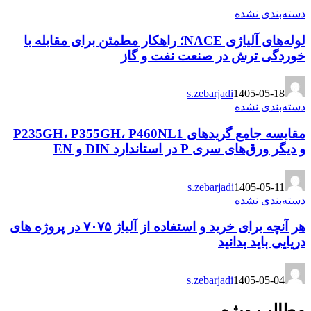
دسته‌بندی نشده
لوله‌های آلیاژی NACE؛ راهکار مطمئن برای مقابله با
خوردگی ترش در صنعت نفت و گاز
s.zebarjadi
1405-05-18
دسته‌بندی نشده
مقایسه جامع گریدهای P235GH، P355GH، P460NL1
و دیگر ورق‌های سری P در استاندارد DIN و EN
s.zebarjadi
1405-05-11
دسته‌بندی نشده
هر آنچه برای خرید و استفاده از آلیاژ ۷۰۷۵ در پروژه های
دریایی باید بدانید
s.zebarjadi
1405-05-04
مطالب ویژه