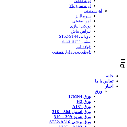
لوله A333
لوله سایز بالا
آهن صنعتی
سوپرآلیاژ
آهن صنعتی
پولکی آلیاژی
تیرآهن هاش
ناودانی ST52-ST44
نبشی ST52-ST44
فولاد فنر
قوطی و پروفیل صنعتی
خانه
تماس با ما
اخبار
ورق
ورق 17MN4
ورق H2
ورق A131
ورق استیل 304 – 316
ورق نسوز 309 – 310
ورق برشی ST52-A516