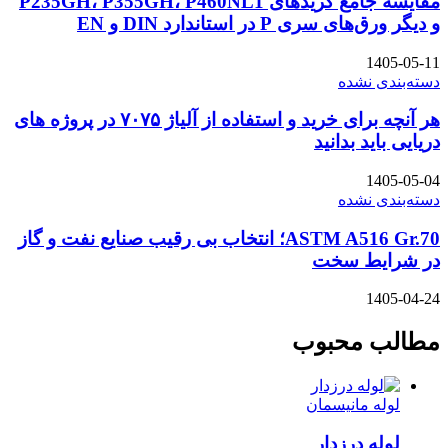
مقایسه جامع گریدهای P235GH، P355GH، P460NL1
و دیگر ورق‌های سری P در استاندارد DIN و EN
1405-05-11
دسته‌بندی نشده
هر آنچه برای خرید و استفاده از آلیاژ ۷۰۷۵ در پروژه های
دریایی باید بدانید
1405-05-04
دسته‌بندی نشده
ASTM A516 Gr.70؛ انتخاب بی رقیب صنایع نفت و گاز
در شرایط سخت
1405-04-24
مطالب محبوب
لوله مانیسمان
لوله درزدار