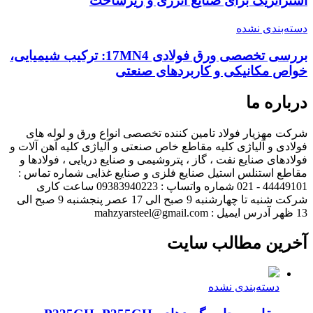
استراتژیک برای صنایع انرژی و زیرساخت
دسته‌بندی نشده
بررسی تخصصی ورق فولادی 17MN4: ترکیب شیمیایی،
خواص مکانیکی و کاربردهای صنعتی
درباره ما
شرکت مهزیار فولاد تامین کننده تخصصی انواع ورق و لوله های
فولادی و آلیاژی کلیه مقاطع خاص صنعتی و آلیاژی کلیه آهن آلات و
فولادهای صنایع نفت ، گاز ، پتروشیمی و صنایع دریایی ، فولادها و
مقاطع استنلس استیل صنایع فلزی و صنایع غذایی شماره تماس :
44449101 - 021 شماره واتساپ : 09383940223 ساعت کاری
شرکت شنبه تا چهارشنبه 9 صبح الی 17 عصر پنجشنبه 9 صبح الی
13 ظهر آدرس ایمیل : mahzyarsteel@gmail.com
آخرین مطالب سایت
دسته‌بندی نشده