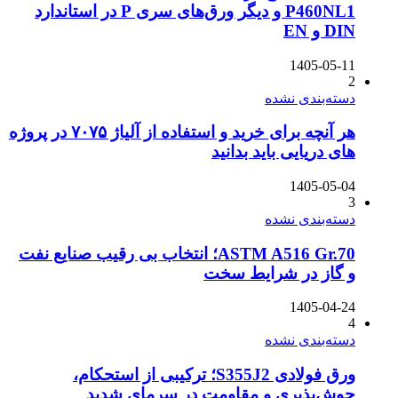
P460NL1 و دیگر ورق‌های سری P در استاندارد
DIN و EN
1405-05-11
2
دسته‌بندی نشده
هر آنچه برای خرید و استفاده از آلیاژ ۷۰۷۵ در پروژه
های دریایی باید بدانید
1405-05-04
3
دسته‌بندی نشده
ASTM A516 Gr.70؛ انتخاب بی رقیب صنایع نفت
و گاز در شرایط سخت
1405-04-24
4
دسته‌بندی نشده
ورق فولادی S355J2؛ ترکیبی از استحکام،
جوش‌پذیری و مقاومت در سرمای شدید