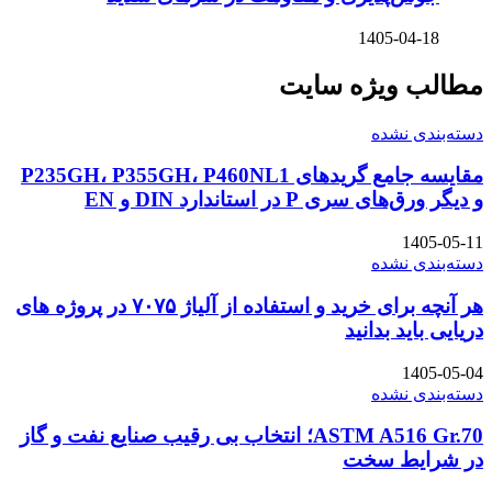
1405-04-18
مطالب ویژه سایت
دسته‌بندی نشده
مقایسه جامع گریدهای P235GH، P355GH، P460NL1
و دیگر ورق‌های سری P در استاندارد DIN و EN
1405-05-11
دسته‌بندی نشده
هر آنچه برای خرید و استفاده از آلیاژ ۷۰۷۵ در پروژه های
دریایی باید بدانید
1405-05-04
دسته‌بندی نشده
ASTM A516 Gr.70؛ انتخاب بی رقیب صنایع نفت و گاز
در شرایط سخت