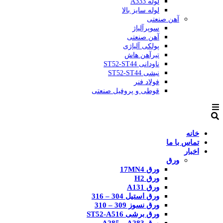
لوله A333
لوله سایز بالا
آهن صنعتی
سوپرآلیاژ
آهن صنعتی
پولکی آلیاژی
تیرآهن هاش
ناودانی ST52-ST44
نبشی ST52-ST44
فولاد فنر
قوطی و پروفیل صنعتی
خانه
تماس با ما
اخبار
ورق
ورق 17MN4
ورق H2
ورق A131
ورق استیل 304 – 316
ورق نسوز 309 – 310
ورق برشی ST52-A516