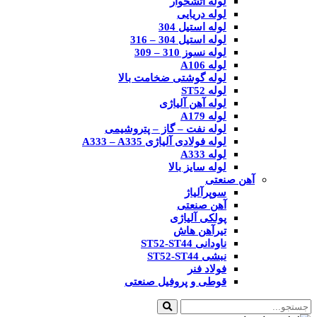
لوله آتشخوار
لوله دریایی
لوله استیل 304
لوله استیل 304 – 316
لوله نسوز 310 – 309
لوله A106
لوله گوشتی ضخامت بالا
لوله ST52
لوله آهن آلیاژی
لوله A179
لوله نفت – گاز – پتروشیمی
لوله فولادی آلیاژی A333 – A335
لوله A333
لوله سایز بالا
آهن صنعتی
سوپرآلیاژ
آهن صنعتی
پولکی آلیاژی
تیرآهن هاش
ناودانی ST52-ST44
نبشی ST52-ST44
فولاد فنر
قوطی و پروفیل صنعتی