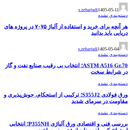
s.zebarjadi
1405-05-11
دسته‌بندی نشده
هر آنچه برای خرید و استفاده از آلیاژ ۷۰۷۵ در پروژه های
دریایی باید بدانید
s.zebarjadi
1405-05-04
دسته‌بندی نشده
ASTM A516 Gr.70؛ انتخاب بی رقیب صنایع نفت و گاز
در شرایط سخت
دسته‌بندی نشده
ورق فولادی S355J2؛ ترکیبی از استحکام، جوش‌پذیری و
مقاومت در سرمای شدید
دسته‌بندی نشده
بررسی فنی و اقتصادی ورق آلیاژی P355NH؛ انتخابی