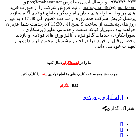
۰۹۳۸۳۹۴۰۲۲۳
و ارسال ایمیل به آدرس
pps@mahzyar.net
و
mahzyar.net97@gmail.com
، تیم فروش شرکت را از صورت خرید
های مربوط به لوله های جدار چاه و دیگر مقاطع فولادی آگاه سازید .
پرسنل فروش شرکت همه روزه از ساعت 9صبح الی 17:30 ( به غیر از
روز های پنجشنبه از ساعت 9 صبح الی 13:30 ) درخدمت شما عزیزان
خواهند بود . مهزیار فولاد صنعت ، خدماتی نظیر ( برشکاری ،
سوراخکاری ، خدمات
گالوانیزه
، آنالیز ورق های فولادی و بازدید
محصول قبل از خرید ) را در اختیار مشتریان محترم قرار داده و از
تعهدات خود می داند .
ما را در
اینستاگرام
دنبال کنید
جهت مشاهده ساخت کلیپ های مقاطع فولادی
اینجا
را کلیک کنید
کانال
تلگرام
لوله آلیاژی و فولادی
اشتراک گذاری