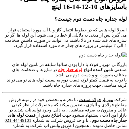
باسایزهای 10-12-14-16 اینچ
لوله جداره چاه دست دوم چیست؟
اصولا لوله هایی که در خطوط انتقال گاز و یا آب مورد استفاده قرار
می‌ گیرد پس از مدتی به دلایلی از خط باز می شود. این لوله ها اگر در
سازه های قید شده در بالا باشند می توانند در صورت داشتن ضخامت
4 الی 7 میلیمتر در پروژه های جدار چاه مورد استفاده قرار گیرد.
بازرگانی مهزیار فولاد با دارا بودن سالها سابقه در تامین لوله های
صنعتی
تامین کننده انواع
لوله جدار چاه
در سایزها و ضخامت های
مختلف بصورت نو و دست دوم می باشد.
با توجه به قیمت کمتر
لوله دست دوم
به نسبت لوله های نو می تواند
گزینه مناسبی جهت پروژه های جداره چاه باشد.
شرکت
مهزیار فولاد صنعت
،با تجربه و تخصص خود در زمینه فروش
مقاطع فولادی و آلیاژی ، تضمین میکند که محصولات از نظر کیفی
عالی و مقرون به صرفه میباشد . ، به دلیل وجود نواسانات شدید در
بازار آهن آلات ، پیشنهاد میشود جهت اطلاع دقیق از
قیمت لوله های
جدار چاه دست دوم
، با واحد فروش شرکت به شماره
44449101-021
تماس حاصل نموده ، همچنین ا طریق واتس اپ شرکت به شماره