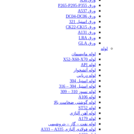
ورق A36
ورق P265-P295-P355
ورق A537
ورق DC04-DC06
ورق استیل 321
ورق CK22-CK15
ورق A131
ورق LRA
ورق GLA
لوله
لوله مانیسمان
لوله X52-X60-X70
لوله API
لوله آتشخوار
لوله دریایی
لوله استیل 304
لوله استیل 304 – 316
لوله نسوز 310 – 309
لوله A106
لوله گوشتی ضخامت بالا
لوله ST52
لوله آهن آلیاژی
لوله A179
لوله نفت – گاز – پتروشیمی
لوله فولادی آلیاژی A333 – A335