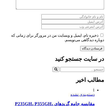
ذخیره نام، ایمیل و وبسایت من در مرورگر برای زمانی که
دوباره دیدگاهی می‌نویسم.
در سایت جستجو کنید
مطالب اخیر
1
دسته‌بندی نشده
مقایسه جامع گریدهای P235GH، P355GH،