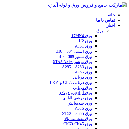
خانه
تماس با ما
اخبار
ورق
ورق 17MN4
ورق H2
ورق A131
ورق استیل 304 – 316
ورق نسوز 309 – 310
ورق برشی ST52-A516
ورق A285 – A283
ورق A285
ورق دریایی
ورق دریایی GL A و LR A
ورق دریایی
ورق آلیاژی و فولادی
ورق برشی آلیاژی
ورق ضدسایش
ورق A516
ورق ST52 – S355
ورق ضخامت بالا
ورق CK60-CK45