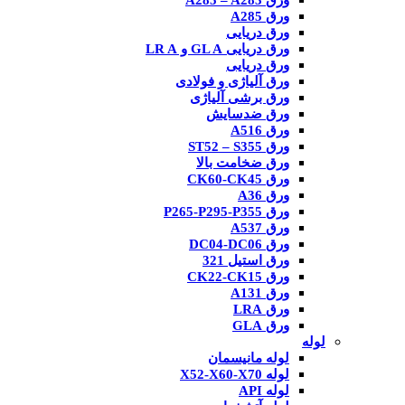
ورق A285 – A283
ورق A285
ورق دریایی
ورق دریایی GL A و LR A
ورق دریایی
ورق آلیاژی و فولادی
ورق برشی آلیاژی
ورق ضدسایش
ورق A516
ورق ST52 – S355
ورق ضخامت بالا
ورق CK60-CK45
ورق A36
ورق P265-P295-P355
ورق A537
ورق DC04-DC06
ورق استیل 321
ورق CK22-CK15
ورق A131
ورق LRA
ورق GLA
لوله
لوله مانیسمان
لوله X52-X60-X70
لوله API