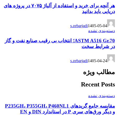
هر آنچه برای خرید و استفاده از آلیاژ ۷۰۷۵ در پروژه های
دریایی باید بدانید
s.zebarjadi
1405-05-04
دسته‌بندی نشده
ASTM A516 Gr.70؛ انتخاب بی رقیب صنایع نفت و گاز
در شرایط سخت
s.zebarjadi
1405-04-24
مطالب ویژه
Recent Posts
دسته‌بندی نشده
مقایسه جامع گریدهای P235GH، P355GH، P460NL1
و دیگر ورق‌های سری P در استاندارد DIN و EN