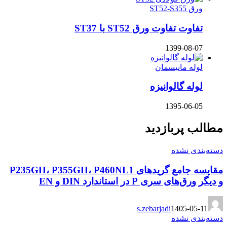
ورق ST52-S355
تفاوت تفاوت ورق ST52 با ST37
1399-08-07
لوله مانیسمان
لوله گالوانیزه
1395-06-05
مطالب پربازدید
دسته‌بندی نشده
مقایسه جامع گریدهای P235GH، P355GH، P460NL1
و دیگر ورق‌های سری P در استاندارد DIN و EN
s.zebarjadi
1405-05-11
دسته‌بندی نشده