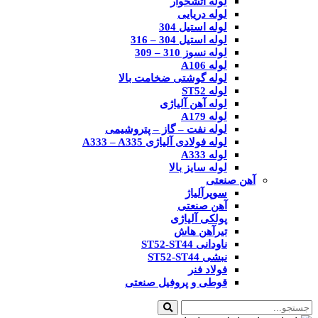
لوله آتشخوار
لوله دریایی
لوله استیل 304
لوله استیل 304 – 316
لوله نسوز 310 – 309
لوله A106
لوله گوشتی ضخامت بالا
لوله ST52
لوله آهن آلیاژی
لوله A179
لوله نفت – گاز – پتروشیمی
لوله فولادی آلیاژی A333 – A335
لوله A333
لوله سایز بالا
آهن صنعتی
سوپرآلیاژ
آهن صنعتی
پولکی آلیاژی
تیرآهن هاش
ناودانی ST52-ST44
نبشی ST52-ST44
فولاد فنر
قوطی و پروفیل صنعتی