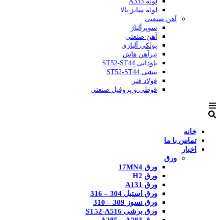
لوله A333
لوله سایز بالا
آهن صنعتی
سوپرآلیاژ
آهن صنعتی
پولکی آلیاژی
تیرآهن هاش
ناودانی ST52-ST44
نبشی ST52-ST44
فولاد فنر
قوطی و پروفیل صنعتی
خانه
تماس با ما
اخبار
ورق
ورق 17MN4
ورق H2
ورق A131
ورق استیل 304 – 316
ورق نسوز 309 – 310
ورق برشی ST52-A516