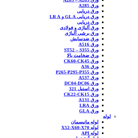
ورق A285 – A283
ورق A285
ورق دریایی
ورق دریایی GL A و LR A
ورق دریایی
ورق آلیاژی و فولادی
ورق برشی آلیاژی
ورق ضدسایش
ورق A516
ورق ST52 – S355
ورق ضخامت بالا
ورق CK60-CK45
ورق A36
ورق P265-P295-P355
ورق A537
ورق DC04-DC06
ورق استیل 321
ورق CK22-CK15
ورق A131
ورق LRA
ورق GLA
لوله
لوله مانیسمان
لوله X52-X60-X70
لوله API