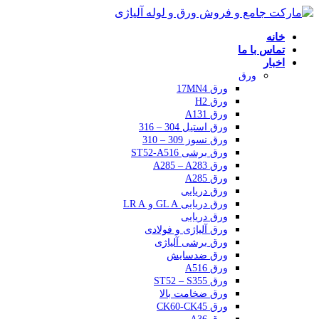
خانه
تماس با ما
اخبار
ورق
ورق 17MN4
ورق H2
ورق A131
ورق استیل 304 – 316
ورق نسوز 309 – 310
ورق برشی ST52-A516
ورق A285 – A283
ورق A285
ورق دریایی
ورق دریایی GL A و LR A
ورق دریایی
ورق آلیاژی و فولادی
ورق برشی آلیاژی
ورق ضدسایش
ورق A516
ورق ST52 – S355
ورق ضخامت بالا
ورق CK60-CK45