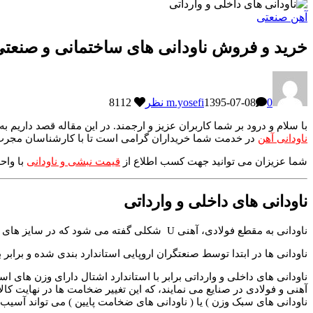
آهن صنعتی
خرید و فروش ناودانی های ساختمانی و صنعتی (
0 نظر
1395-07-08
m.yosefi
8112
با سلام و درود بر شما کاربران عزیز و ارجمند. در این مقاله قصد داریم به
ناودانی آهن
در خدمت شما خریداران گرامی است تا با کارشناسان مجرب خود،
شما عزیزان می توانید جهت کسب اطلاع از
قیمت نبشی و ناودانی
با وا
ناودانی های داخلی و وارداتی
ناودانی به مقطع فولادی، آهنی U شکلی گفته می شود که در سایز های گوناگون از سایز های 30 میلی متر الی 1000 میلی متر قابل تولید و عرضه می باشد.
ناودانی ها در ابتدا توسط صنعتگران اروپایی استاندارد بندی شده و برا
ناودانی های داخلی و وارداتی برابر با استاندارد اشتال دارای وزن های ا
آهنی و فولادی در صنایع می نمایند، که این تغییر ضخامت ها در نهایت کا
ناودانی های سبک وزن ) یا ( ناودانی های ضخامت پایین ) می تواند آسیب 