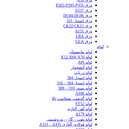
ورق A36
ورق P265-P295-P355
ورق A537
ورق DC04-DC06
ورق استیل 321
ورق CK22-CK15
ورق A131
ورق LRA
ورق GLA
لوله
لوله مانیسمان
لوله X52-X60-X70
لوله API
لوله آتشخوار
لوله دریایی
لوله استیل 304
لوله استیل 304 – 316
لوله نسوز 310 – 309
لوله A106
لوله گوشتی ضخامت بالا
لوله ST52
لوله آهن آلیاژی
لوله A179
لوله نفت – گاز – پتروشیمی
لوله فولادی آلیاژی A333 – A335