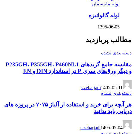
لوله مانیسمان
لوله گالوانیزه
1395-06-05
مطالب پربازدید
دسته‌بندی نشده
مقایسه جامع گریدهای P235GH، P355GH، P460NL1
و دیگر ورق‌های سری P در استاندارد DIN و EN
s.zebarjadi
1405-05-11
دسته‌بندی نشده
هر آنچه برای خرید و استفاده از آلیاژ ۷۰۷۵ در پروژه های
دریایی باید بدانید
s.zebarjadi
1405-05-04
دسته‌بندی نشده