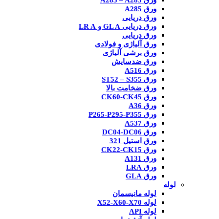
ورق A285 – A283
ورق A285
ورق دریایی
ورق دریایی GL A و LR A
ورق دریایی
ورق آلیاژی و فولادی
ورق برشی آلیاژی
ورق ضدسایش
ورق A516
ورق ST52 – S355
ورق ضخامت بالا
ورق CK60-CK45
ورق A36
ورق P265-P295-P355
ورق A537
ورق DC04-DC06
ورق استیل 321
ورق CK22-CK15
ورق A131
ورق LRA
ورق GLA
لوله
لوله مانیسمان
لوله X52-X60-X70
لوله API