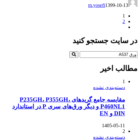
m.yosefi
1399-10-13
1
2
در سایت جستجو کنید
مطالب اخیر
1
دسته‌بندی نشده
مقایسه جامع گریدهای P235GH، P355GH،
P460NL1 و دیگر ورق‌های سری P در استاندارد
DIN و EN
1405-05-11
2
دسته‌بندی نشده