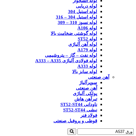
لوله آتشخوار
لوله دریایی
لوله استیل 304
لوله استیل 304 – 316
لوله نسوز 310 – 309
لوله A106
لوله گوشتی ضخامت بالا
لوله ST52
لوله آهن آلیاژی
لوله A179
لوله نفت – گاز – پتروشیمی
لوله فولادی آلیاژی A333 – A335
لوله A333
لوله سایز بالا
آهن صنعتی
سوپرآلیاژ
آهن صنعتی
پولکی آلیاژی
تیرآهن هاش
ناودانی ST52-ST44
نبشی ST52-ST44
فولاد فنر
قوطی و پروفیل صنعتی