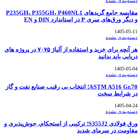
دسته‌بندی نشده
مقایسه جامع گریدهای P235GH، P355GH، P460NL1
و دیگر ورق‌های سری P در استاندارد DIN و EN
1405-05-11
دسته‌بندی نشده
هر آنچه برای خرید و استفاده از آلیاژ ۷۰۷۵ در پروژه های
دریایی باید بدانید
1405-05-04
دسته‌بندی نشده
ASTM A516 Gr.70؛ انتخاب بی رقیب صنایع نفت و گاز
در شرایط سخت
1405-04-24
دسته‌بندی نشده
ورق فولادی S355J2؛ ترکیبی از استحکام، جوش‌پذیری و
مقاومت در سرمای شدید