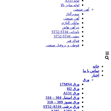
لوله A333
لوله سایز بالا
آهن صنعتی
سوپرآلیاژ
آهن صنعتی
پولکی آلیاژی
تیرآهن هاش
ناودانی ST52-ST44
نبشی ST52-ST44
فولاد فنر
قوطی و پروفیل صنعتی
خانه
تماس با ما
اخبار
ورق
ورق 17MN4
ورق H2
ورق A131
ورق استیل 304 – 316
ورق نسوز 309 – 310
ورق برشی ST52-A516