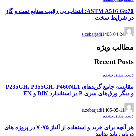
ASTM A516 Gr.70؛ انتخاب بی رقیب صنایع نفت و گاز
در شرایط سخت
s.zebarjadi
1405-04-24
مطالب ویژه
Recent Posts
دسته‌بندی نشده
مقایسه جامع گریدهای P235GH، P355GH، P460NL1
و دیگر ورق‌های سری P در استاندارد DIN و EN
s.zebarjadi
1405-05-11
دسته‌بندی نشده
هر آنچه برای خرید و استفاده از آلیاژ ۷۰۷۵ در پروژه های
دریایی باید بدانید