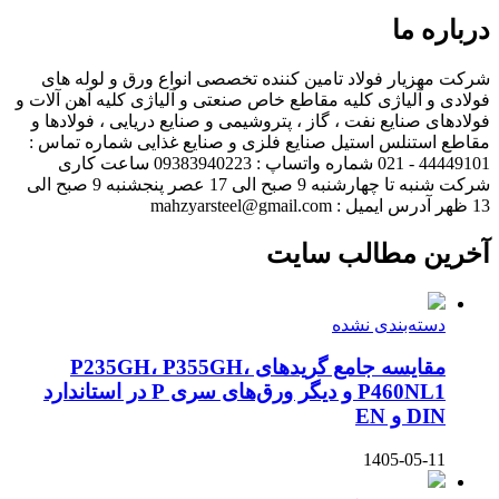
درباره ما
شرکت مهزیار فولاد تامین کننده تخصصی انواع ورق و لوله های
فولادی و آلیاژی کلیه مقاطع خاص صنعتی و آلیاژی کلیه آهن آلات و
فولادهای صنایع نفت ، گاز ، پتروشیمی و صنایع دریایی ، فولادها و
مقاطع استنلس استیل صنایع فلزی و صنایع غذایی شماره تماس :
44449101 - 021 شماره واتساپ : 09383940223 ساعت کاری
شرکت شنبه تا چهارشنبه 9 صبح الی 17 عصر پنجشنبه 9 صبح الی
13 ظهر آدرس ایمیل : mahzyarsteel@gmail.com
آخرین مطالب سایت
دسته‌بندی نشده
مقایسه جامع گریدهای P235GH، P355GH،
P460NL1 و دیگر ورق‌های سری P در استاندارد
DIN و EN
1405-05-11