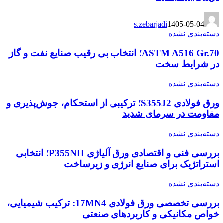
s.zebarjadi
1405-05-04
دسته‌بندی نشده
ASTM A516 Gr.70؛ انتخاب بی رقیب صنایع نفت و گاز
در شرایط سخت
دسته‌بندی نشده
ورق فولادی S355J2؛ ترکیبی از استحکام، جوش‌پذیری و
مقاومت در سرمای شدید
دسته‌بندی نشده
بررسی فنی و اقتصادی ورق آلیاژی P355NH؛ انتخابی
استراتژیک برای صنایع انرژی و زیرساخت
دسته‌بندی نشده
بررسی تخصصی ورق فولادی 17MN4: ترکیب شیمیایی،
خواص مکانیکی و کاربردهای صنعتی