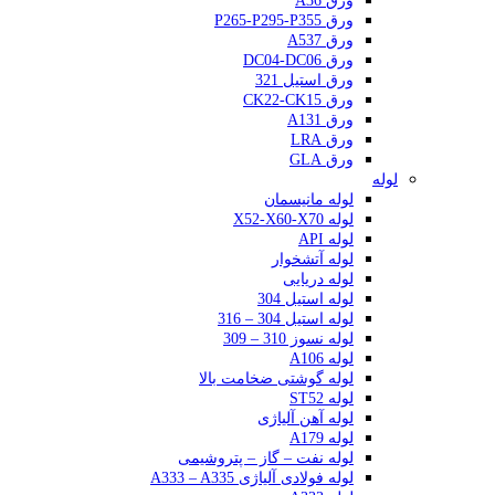
ورق A36
ورق P265-P295-P355
ورق A537
ورق DC04-DC06
ورق استیل 321
ورق CK22-CK15
ورق A131
ورق LRA
ورق GLA
لوله
لوله مانیسمان
لوله X52-X60-X70
لوله API
لوله آتشخوار
لوله دریایی
لوله استیل 304
لوله استیل 304 – 316
لوله نسوز 310 – 309
لوله A106
لوله گوشتی ضخامت بالا
لوله ST52
لوله آهن آلیاژی
لوله A179
لوله نفت – گاز – پتروشیمی
لوله فولادی آلیاژی A333 – A335