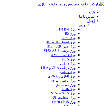
خانه
تماس با ما
اخبار
ورق
ورق 17MN4
ورق H2
ورق A131
ورق استیل 304 – 316
ورق نسوز 309 – 310
ورق برشی ST52-A516
ورق A285 – A283
ورق A285
ورق دریایی
ورق دریایی GL A و LR A
ورق دریایی
ورق آلیاژی و فولادی
ورق برشی آلیاژی
ورق ضدسایش
ورق A516
ورق ST52 – S355
ورق ضخامت بالا
ورق CK60-CK45