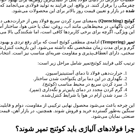
چقرمگی را برقرار کنند. در واقع، این فرایند به تولید فولادی می‌انجامد
شده
در بازار و تعیین قیمت روز بالاتر برای این محصولات می‌شود.
کوئنج
(Quenching)
به‌معنای سرد کردن سریع فولاد پس از حرارت‌دهی در د
کردن ناگهانی در محیط‌هایی مانند آب، روغن، نمک یا حتی هوا، ساختار آ
این ویژگی، اگرچه برای برخی کاربردها کافی است، اما شکنندگی بالا می‌تو
تمپر
(Tempering)
گرم و برای مدت زمان مشخصی نگه داشته می‌شود. این بازپخت کنترل‌شده 
سختی، دارای انعطاف‌پذیری و مقاومت ضربه‌ای مناسب نیز است. انتخاب د
ترتیب کلی فرایند کوئنج‌تمپر شامل مراحل زیر است:
حرارت‌دهی فولاد تا دمای آستنیتیزاسیون.
نگهداری در این دما برای یکنواخت شدن ساختار.
سرد کردن سریع در محیط مناسب (کوئنج).
گرم کردن مجدد در دمای پایین‌تر و نگه‌داری (تمپر).
سرد شدن آرام در هوا یا شرایط کنترل‌شده.
این چرخه باعث می‌شود محصول نهایی ترکیبی از مقاومت، دوام و قابلی
سنگین به‌طور گسترده خرید و فروش شوند. همچنین، در بازار آهن، قیمت رو
صنعتی نمایان می‌شود.
چرا فولادهای آلیاژی باید کوئنج تمپر شوند؟