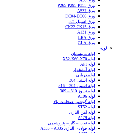
ورق A36
ورق P265-P295-P355
ورق A537
ورق DC04-DC06
ورق استیل 321
ورق CK22-CK15
ورق A131
ورق LRA
ورق GLA
لوله
لوله مانیسمان
لوله X52-X60-X70
لوله API
لوله آتشخوار
لوله دریایی
لوله استیل 304
لوله استیل 304 – 316
لوله نسوز 310 – 309
لوله A106
لوله گوشتی ضخامت بالا
لوله ST52
لوله آهن آلیاژی
لوله A179
لوله نفت – گاز – پتروشیمی
لوله فولادی آلیاژی A333 – A335