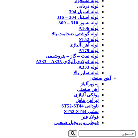
لوله آتشخوار
لوله دریایی
لوله استیل 304
لوله استیل 304 – 316
لوله نسوز 310 – 309
لوله A106
لوله گوشتی ضخامت بالا
لوله ST52
لوله آهن آلیاژی
لوله A179
لوله نفت – گاز – پتروشیمی
لوله فولادی آلیاژی A333 – A335
لوله A333
لوله سایز بالا
آهن صنعتی
سوپرآلیاژ
آهن صنعتی
پولکی آلیاژی
تیرآهن هاش
ناودانی ST52-ST44
نبشی ST52-ST44
فولاد فنر
قوطی و پروفیل صنعتی