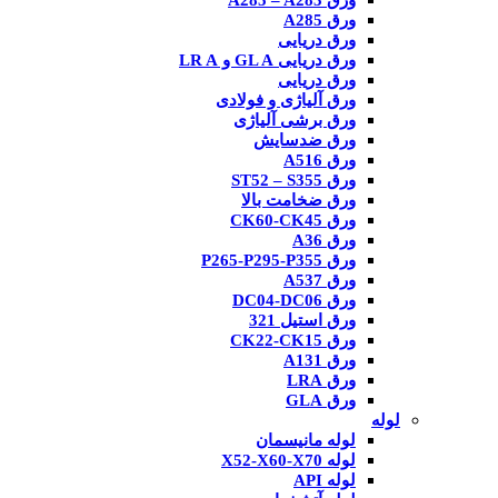
ورق A285 – A283
ورق A285
ورق دریایی
ورق دریایی GL A و LR A
ورق دریایی
ورق آلیاژی و فولادی
ورق برشی آلیاژی
ورق ضدسایش
ورق A516
ورق ST52 – S355
ورق ضخامت بالا
ورق CK60-CK45
ورق A36
ورق P265-P295-P355
ورق A537
ورق DC04-DC06
ورق استیل 321
ورق CK22-CK15
ورق A131
ورق LRA
ورق GLA
لوله
لوله مانیسمان
لوله X52-X60-X70
لوله API