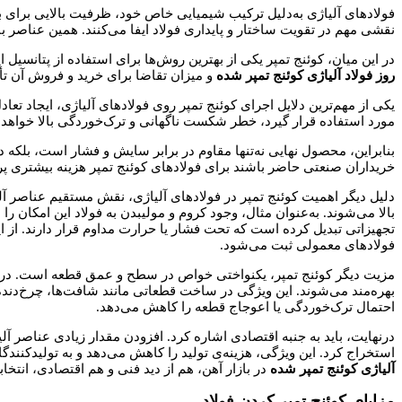
فولادهای آلیاژی به‌دلیل ترکیب شیمیایی خاص خود، ظرفیت بالایی برای ب
نقشی مهم در تقویت ساختار و پایداری فولاد ایفا می‌کنند. همین عناصر با
در این میان، کوئنج تمپر یکی از بهترین روش‌ها برای استفاده از پتانسیل
روز فولاد آلیاژی کوئنج تمپر شده
و میزان تقاضا برای خرید و فروش آن تأث
یکی از مهم‌ترین دلایل اجرای کوئنج تمپر روی فولادهای آلیاژی، ایجاد ت
مورد استفاده قرار گیرد، خطر شکست ناگهانی و ترک‌خوردگی بالا خواهد ب
بنابراین، محصول نهایی نه‌تنها مقاوم در برابر سایش و فشار است، بلک
خریداران صنعتی حاضر باشند برای فولادهای کوئنج تمپر هزینه بیشتری پرد
دلیل دیگر اهمیت کوئنج تمپر در فولادهای آلیاژی، نقش مستقیم عناصر 
بالا می‌شوند. به‌عنوان مثال، وجود کروم و مولیبدن به فولاد این امکان 
تجهیزاتی تبدیل کرده است که تحت فشار یا حرارت مداوم قرار دارند. از این رو، در فهرس
فولادهای معمولی ثبت می‌شود.
مزیت دیگر کوئنج تمپر، یکنواختی خواص در سطح و عمق قطعه است. درحال
بهره‌مند می‌شوند. این ویژگی در ساخت قطعاتی مانند شافت‌ها، چرخ‌دند
احتمال ترک‌خوردگی یا اعوجاج قطعه را کاهش می‌دهد.
درنهایت، باید به جنبه اقتصادی اشاره کرد. افزودن مقدار زیادی عناصر آل
استخراج کرد. این ویژگی، هزینه‌ی تولید را کاهش می‌دهد و به تولیدکن
آلیاژی کوئنج تمپر شده
در بازار آهن، هم از دید فنی و هم اقتصادی، انتخ
مزایای کوئنج تمپر کردن فولاد