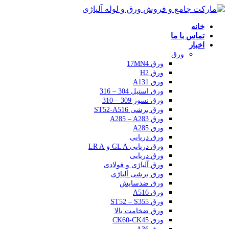
خانه
تماس با ما
اخبار
ورق
ورق 17MN4
ورق H2
ورق A131
ورق استیل 304 – 316
ورق نسوز 309 – 310
ورق برشی ST52-A516
ورق A285 – A283
ورق A285
ورق دریایی
ورق دریایی GL A و LR A
ورق دریایی
ورق آلیاژی و فولادی
ورق برشی آلیاژی
ورق ضدسایش
ورق A516
ورق ST52 – S355
ورق ضخامت بالا
ورق CK60-CK45