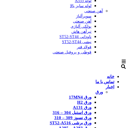
لوله A333
لوله سایز بالا
آهن صنعتی
سوپرآلیاژ
آهن صنعتی
پولکی آلیاژی
تیرآهن هاش
ناودانی ST52-ST44
نبشی ST52-ST44
فولاد فنر
قوطی و پروفیل صنعتی
خانه
تماس با ما
اخبار
ورق
ورق 17MN4
ورق H2
ورق A131
ورق استیل 304 – 316
ورق نسوز 309 – 310
ورق برشی ST52-A516