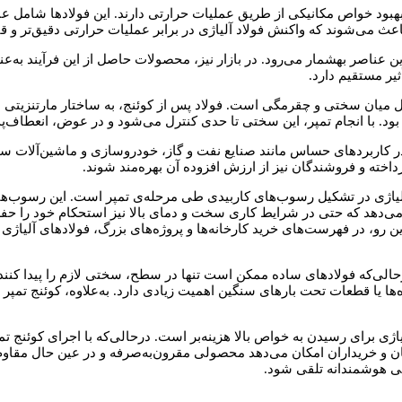
هبود خواص مکانیکی از طریق عملیات حرارتی دارند. این فولادها شامل عناص
عث می‌شوند که واکنش فولاد آلیاژی در برابر عملیات حرارتی دقیق‌تر و قاب
 این عناصر بهشمار می‌رود. در بازار نیز، محصولات حاصل از این فرآیند ب
یر مستقیم دارد.
عادل میان سختی و چقرمگی است. فولاد پس از کوئنج، به ساختار مارتنزیتی
ود. با انجام تمپر، این سختی تا حدی کنترل می‌شود و در عوض، انعطاف‌پذ
ه در کاربردهای حساس مانند صنایع نفت و گاز، خودروسازی و ماشین‌آلات 
اخته و فروشندگان نیز از ارزش افزوده آن بهره‌مند شوند.
آلیاژی در تشکیل رسوب‌های کاربیدی طی مرحله‌ی تمپر است. این رسوب‌ه
را می‌دهد که حتی در شرایط کاری سخت و دمای بالا نیز استحکام خود را حفظ
ت‌های خرید کارخانه‌ها و پروژه‌های بزرگ، فولادهای آلیاژی Q&T جایگاه ویژه‌ای دارند و
ی‌که فولادهای ساده ممکن است تنها در سطح، سختی لازم را پیدا کنند، ف
ه‌ها یا قطعات تحت بارهای سنگین اهمیت زیادی دارد. به‌علاوه، کوئنج ت
یاژی برای رسیدن به خواص بالا هزینه‌بر است. درحالی‌که با اجرای کوئنج 
ندگان و خریداران امکان می‌دهد محصولی مقرون‌به‌صرفه و در عین حال مق
ابی هوشمندانه تلقی شود.