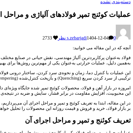
دسته‌بندی نشده
عملیات کوئنج تمپر فولادهای آلیاژی و مراحل 
0 نظر
1404-12-04
s.zebarjadi
2733
آنچه که در این مقاله می خوانید:
فولاد به‌عنوان پرکاربردترین آلیاژ مهندسی، نقش حیاتی در صنایع مختلف ا
به‌همین دلیل، عملیات حرارتی به‌عنوان یکی از مهم‌ترین روش‌ها برای به
این عملیات با کنترل دما، زمان و نحوه‌ی سرد کردن، ساختار درونی فولاد ر
ترکیبی از سرد کردن سریع (Quenching) و بازپخت کنترل‌شده (Tempering) است که تعادل میان سختی، استحکام و چقرمگی فولاد را ایجاد می‌کند.
امروزه در بازار آهن و فولاد، محصولات کوئنج تمپر شده جایگاه ویژه‌ای دار
این محبوبیت، افزایش مقاومت در برابر فشار، سایش و ضربه در نتیجه‌ی
در این مقاله، ابتدا به تعریف کوئنج و تمپر و مراحل اجرای آن می‌پردازیم،
بر بازار فولاد، خرید و فروش و قیمت روزانه این محصولات را تحلیل خواه
تعریف کوئنج و تمپر و مراحل اجرای آن
عملیات حرارتی در دنیای فولاد یکی از کلیدی‌ترین روش‌ها برای بهبود خو