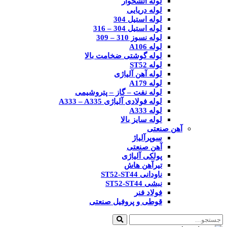
لوله آتشخوار
لوله دریایی
لوله استیل 304
لوله استیل 304 – 316
لوله نسوز 310 – 309
لوله A106
لوله گوشتی ضخامت بالا
لوله ST52
لوله آهن آلیاژی
لوله A179
لوله نفت – گاز – پتروشیمی
لوله فولادی آلیاژی A333 – A335
لوله A333
لوله سایز بالا
آهن صنعتی
سوپرآلیاژ
آهن صنعتی
پولکی آلیاژی
تیرآهن هاش
ناودانی ST52-ST44
نبشی ST52-ST44
فولاد فنر
قوطی و پروفیل صنعتی