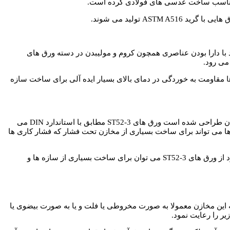
شد این فولاد با دارا بودن عناصری همچون کروم و مولیبدن در دسته ورق های
می رود.
 می رسد استفاده می شود چرا که این ورق ها مقاومت به خوردگی در دمای بالای بسیار ایده آلی برای ساخت سازه
آلیاژ ST52-3 در دسته فولادهای کربن با مقاومت مکانیکی بالا قرار می گیرد که ابتدا توسط مهندسین آلمانی در دایره استانداردهای DIN کشور آلمان طراحی شده است ورق های ST52-3 مطابق با استاندارد DIN می
 ها می تواند برای ساخت بسیاری از مخازن تحت فشار که فشار کاری ها
ورق های ST52-3 برای ساخت مخازن اتمسفریک یا کم فشار گزینه بسیار ایده آلی بوده و از این ورق ها می توان برای ساخت مخازن مذکور بهره برد از ورق های ST52-3 می توان برای ساخت بسیاری از سازه ها و
این مخازن معمولا به صورت مخروطی یا فلت و یا به صورت بیضوی یا
ر را رعایت نمود.