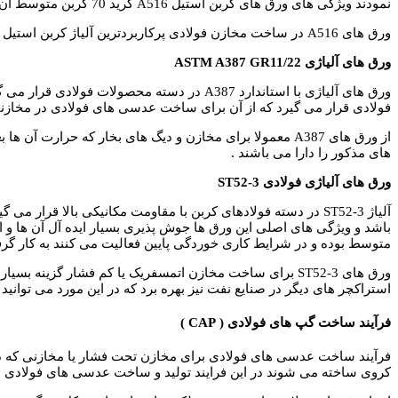
نمودند ویژگی های ورق های کربن استیل A516 گرید 70 کربن متوسط آن ها و مناسب برای فشار بالا در دماهای پایین می باشد که این ورق ها را مناسب ساخت عدسی های فولادی کرده است.
ورق های A516 در ساخت مخازن فولادی پرکاربردترین آلیاژ کربن استیل فولادی در جهان می باشد که مخازن تحت فشار معمولا در صنایع گاز با ورق هایی با گرید ASTM A516 تولید می شوند.
ورق های آلیاژی ASTM A387 GR11/22
ورق های آلیاژی با استاندارد A387 در دسته 
فولادی قرار می گیرد که از آن برای ساخت عدسی های فولادی در مخازنی ک
های مذکور را دارا می باشند .
ورق های آلیاژی فولادی ST52-3
باشد و ویژگی های اصلی این ورق ها جوش پذیری بسیار ایده آل آن ها و 
متوسط بوده و در شرایط کاری خوردگی پایین فعالیت می کنند به کار گرف
استراکچر های دیگر در صنایع نفت نیز بهره برد که در این مورد می توانید به مقالات مر
فرآیند ساخت گپ های فولادی ( CAP )
فرآیند ساخت عدسی های فولادی برای مخازن تحت فشار یا مخازنی که در
کروی ساخته می شوند در این فرایند تولید و ساخت عدسی های فولادی ب