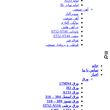
لوله A333
لوله سایز بالا
آهن صنعتی
سوپرآلیاژ
آهن صنعتی
پولکی آلیاژی
تیرآهن هاش
ناودانی ST52-ST44
نبشی ST52-ST44
فولاد فنر
قوطی و پروفیل صنعتی
خانه
تماس با ما
اخبار
ورق
ورق 17MN4
ورق H2
ورق A131
ورق استیل 304 – 316
ورق نسوز 309 – 310
ورق برشی ST52-A516