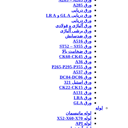
ورق A285 – A283
ورق A285
ورق دریایی
ورق دریایی GL A و LR A
ورق دریایی
ورق آلیاژی و فولادی
ورق برشی آلیاژی
ورق ضدسایش
ورق A516
ورق ST52 – S355
ورق ضخامت بالا
ورق CK60-CK45
ورق A36
ورق P265-P295-P355
ورق A537
ورق DC04-DC06
ورق استیل 321
ورق CK22-CK15
ورق A131
ورق LRA
ورق GLA
لوله
لوله مانیسمان
لوله X52-X60-X70
لوله API