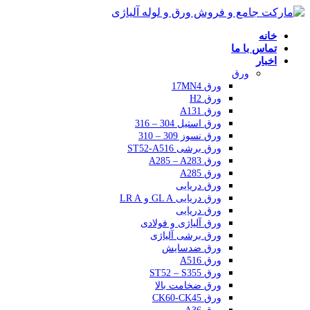
خانه
تماس با ما
اخبار
ورق
ورق 17MN4
ورق H2
ورق A131
ورق استیل 304 – 316
ورق نسوز 309 – 310
ورق برشی ST52-A516
ورق A285 – A283
ورق A285
ورق دریایی
ورق دریایی GL A و LR A
ورق دریایی
ورق آلیاژی و فولادی
ورق برشی آلیاژی
ورق ضدسایش
ورق A516
ورق ST52 – S355
ورق ضخامت بالا
ورق CK60-CK45