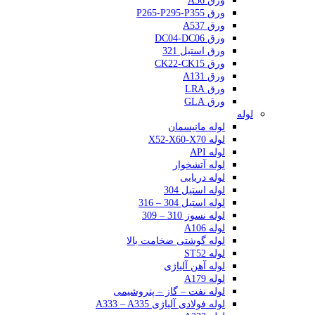
ورق A36
ورق P265-P295-P355
ورق A537
ورق DC04-DC06
ورق استیل 321
ورق CK22-CK15
ورق A131
ورق LRA
ورق GLA
لوله
لوله مانیسمان
لوله X52-X60-X70
لوله API
لوله آتشخوار
لوله دریایی
لوله استیل 304
لوله استیل 304 – 316
لوله نسوز 310 – 309
لوله A106
لوله گوشتی ضخامت بالا
لوله ST52
لوله آهن آلیاژی
لوله A179
لوله نفت – گاز – پتروشیمی
لوله فولادی آلیاژی A333 – A335