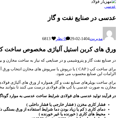
عدسی
عدسی در صنایع نفت و گاز
مدیریت
1404-02-29
0 نظر
6813
ورق های کربن استیل آلیاژی مخصوص ساخت کپ
در صنایع نفت گاز و پتروشیمی و در صنایعی که نیاز به ساخت مخازن و 
برای ساخت کپ ( CAP ) یا درپوش یا سرپوش های مخاز
الزامات این صنایع محسوب می شود.
برای ساخت بویلرهای صنایع نفت و گاز همواره از ورق های آلیاژی فولادی
مخازن به صورت عدسی یا کپ های فولادی درست می کنند تا بتوانند مخاز
در فرآیند تولید عدسی های فولادی شرایط ساخت عدسی به موارد گوناگونی
فشار کاری مخزن ( فشار خارجی یا فشار داخلی )
دمای کاری ( کم یا زیاد بودن دما شرایط استفاده از ورق بستگی دار
محیط های کاری ( خورنده یا غیر خورنده )