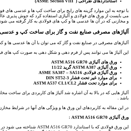
استانداردهای طراحی ( ASME Section VIII)
با توجه به این موارد گزینه های رایج برای ساخت کپ ها و عدسی های فو
می بایست از ورق های فولادی و آلیاژی استفاده کرد که جوش پذیری عالی 
و مخازنی که در آن ها عدسی ها و کپ های فولادی به کار گرفته می شون
آلیاژهای مصرفی صنایع نفت و گاز برای ساخت کپ و عدسی 
آلیاژهای مصرفی در صنایع نفت و گاز که می توان با آن ها عدسی ها و کپ 
این آلیاژ ها می توانند پس از فرم دهی و شکل دهی به صورت کپ های فو
ورق های آلیاژی ASTM A516 GR70
ورق آلیاژی ASTM A387 گرید 11/22
ورق آلیاژی فولادی ASME SA387 – SA516
برای موارد غیر تحت فشار DIN ST52-3
برای موارد تحت فشار ASTM A537 CL1/CL2
آلیاژ هایی که در بالا به آن اشاره شد آلیاژ های کاربردی برای سا
باشد .
در این مقاله به کاربردهای این ورق ها و ویژگی های آنها در شرایط مخا
ورق آلیاژی ASTM A516 GR70 :
این ورق فولادی که با استا