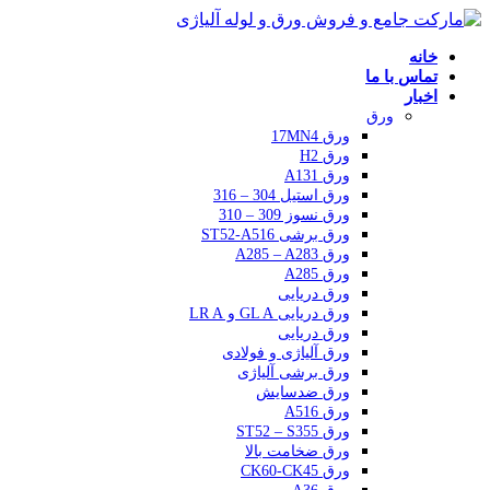
خانه
تماس با ما
اخبار
ورق
ورق 17MN4
ورق H2
ورق A131
ورق استیل 304 – 316
ورق نسوز 309 – 310
ورق برشی ST52-A516
ورق A285 – A283
ورق A285
ورق دریایی
ورق دریایی GL A و LR A
ورق دریایی
ورق آلیاژی و فولادی
ورق برشی آلیاژی
ورق ضدسایش
ورق A516
ورق ST52 – S355
ورق ضخامت بالا
ورق CK60-CK45