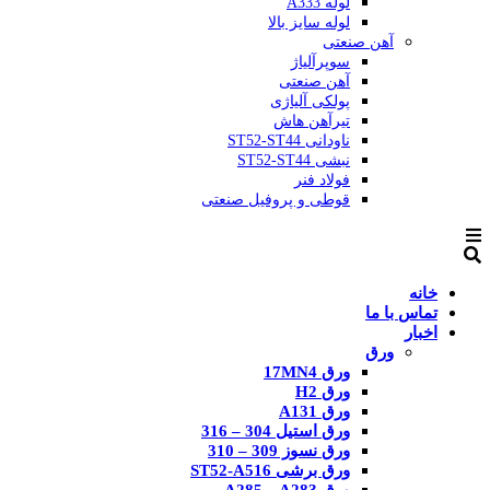
لوله A333
لوله سایز بالا
آهن صنعتی
سوپرآلیاژ
آهن صنعتی
پولکی آلیاژی
تیرآهن هاش
ناودانی ST52-ST44
نبشی ST52-ST44
فولاد فنر
قوطی و پروفیل صنعتی
خانه
تماس با ما
اخبار
ورق
ورق 17MN4
ورق H2
ورق A131
ورق استیل 304 – 316
ورق نسوز 309 – 310
ورق برشی ST52-A516