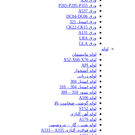
ورق A36
ورق P265-P295-P355
ورق A537
ورق DC04-DC06
ورق استیل 321
ورق CK22-CK15
ورق A131
ورق LRA
ورق GLA
لوله
لوله مانیسمان
لوله X52-X60-X70
لوله API
لوله آتشخوار
لوله دریایی
لوله استیل 304
لوله استیل 304 – 316
لوله نسوز 310 – 309
لوله A106
لوله گوشتی ضخامت بالا
لوله ST52
لوله آهن آلیاژی
لوله A179
لوله نفت – گاز – پتروشیمی
لوله فولادی آلیاژی A333 – A335