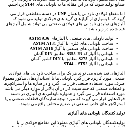
صنایع تولید شوند که در این مقاله ما به ناودانی های
ST44
پرداختیم.
اما مقطع فولادی ناودانی یا همان
UNP
در دسته مقاطعی قرار می
گیرد که با بسیاری از آلیاژهای گرید های فولادی تولید می شود که
آلیاژهای تولیدی ناودانی های فولادی صنعتی می تواند شامل آلیاژهای
قید شده در زیر باشد :
تولید ناودانی های صنعتی با آلیاژهای
ASTM A36
ساخت ناودانی های فلزی با آلیاژ
A131
ASTM
ساخت ناودانی های صنعتی با آلیاژ
A516
ASTM
ناودانی با آلیاژ که
JR
S355
مطابق
DIN
آلمان
ناودانی با آلیاژ
S275
مطابق با
DIN
کشور آلمان
ناودانی با آلیاژ
ST44 – ST52
آلیاژهای قید شده می تواند هر یک برای ساخت ناودانی های فولادی
صنعتی مورد کاربرد قرار گیرد ناودانی ها با استانداردهای مذکور معمولا
صرف مورد استفاده صنعتی قرار می گیرد و در سازه ها و استراکچرها
و قطعات صنعتی که حساسیت کار در آن بالاتر از موارد دیگر می باشد
مورد استفاده قرار می گیرد و همواره ناودانی های آلیاژی در دسته
فولادهایی قرار می گیرند که مورد توجه سازندگان قطعات صنعتی و یا
استراکچر های خاص صنعتی در صنایع مختلف واقع می شوند.
تولید کنندگان ناودانی های آلیاژی
تولیدکنندگان ناودانی های آلیاژی معلولا این مقاطع فولادی را با