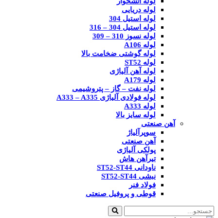
لوله آتشخوار
لوله دریایی
لوله استیل 304
لوله استیل 304 – 316
لوله نسوز 310 – 309
لوله A106
لوله گوشتی ضخامت بالا
لوله ST52
لوله آهن آلیاژی
لوله A179
لوله نفت – گاز – پتروشیمی
لوله فولادی آلیاژی A333 – A335
لوله A333
لوله سایز بالا
آهن صنعتی
سوپرآلیاژ
آهن صنعتی
پولکی آلیاژی
تیرآهن هاش
ناودانی ST52-ST44
نبشی ST52-ST44
فولاد فنر
قوطی و پروفیل صنعتی