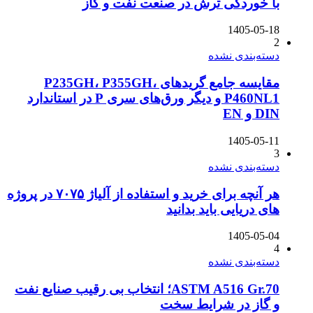
با خوردگی ترش در صنعت نفت و گاز
1405-05-18
2
دسته‌بندی نشده
مقایسه جامع گریدهای P235GH، P355GH،
P460NL1 و دیگر ورق‌های سری P در استاندارد
DIN و EN
1405-05-11
3
دسته‌بندی نشده
هر آنچه برای خرید و استفاده از آلیاژ ۷۰۷۵ در پروژه
های دریایی باید بدانید
1405-05-04
4
دسته‌بندی نشده
ASTM A516 Gr.70؛ انتخاب بی رقیب صنایع نفت
و گاز در شرایط سخت