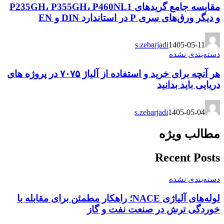
مقایسه جامع گریدهای P235GH، P355GH، P460NL1
و دیگر ورق‌های سری P در استاندارد DIN و EN
s.zebarjadi
1405-05-11
دسته‌بندی نشده
هر آنچه برای خرید و استفاده از آلیاژ ۷۰۷۵ در پروژه های
دریایی باید بدانید
s.zebarjadi
1405-05-04
مطالب ویژه
Recent Posts
دسته‌بندی نشده
لوله‌های آلیاژی NACE؛ راهکار مطمئن برای مقابله با
خوردگی ترش در صنعت نفت و گاز