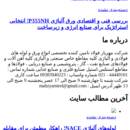
دسته‌بندی نشده
بررسی فنی و اقتصادی ورق آلیاژی P355NH؛ انتخابی
استراتژیک برای صنایع انرژی و زیرساخت
درباره ما
شرکت مهزیار فولاد تامین کننده تخصصی انواع ورق و لوله های
فولادی و آلیاژی کلیه مقاطع خاص صنعتی و آلیاژی کلیه آهن آلات و
فولادهای صنایع نفت ، گاز ، پتروشیمی و صنایع دریایی ، فولادها و
مقاطع استنلس استیل صنایع فلزی و صنایع غذایی شماره تماس :
44449101 - 021 شماره واتساپ : 09383940223 ساعت کاری
شرکت شنبه تا چهارشنبه 9 صبح الی 17 عصر پنجشنبه 9 صبح الی
13 ظهر آدرس ایمیل : mahzyarsteel@gmail.com
آخرین مطالب سایت
دسته‌بندی نشده
لوله‌های آلیاژی NACE؛ راهکار مطمئن برای مقابله