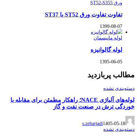
ورق ST52-S355
تفاوت تفاوت ورق ST52 با ST37
1399-08-07
لوله مانیسمان
لوله گالوانیزه
1395-06-05
مطالب پربازدید
دسته‌بندی نشده
لوله‌های آلیاژی NACE؛ راهکار مطمئن برای مقابله با
خوردگی ترش در صنعت نفت و گاز
s.zebarjadi
1405-05-18
دسته‌بندی نشده