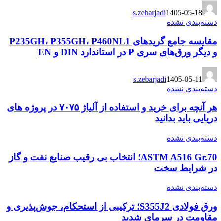
s.zebarjadi
1405-05-18
دسته‌بندی نشده
مقایسه جامع گریدهای P235GH، P355GH، P460NL1
و دیگر ورق‌های سری P در استاندارد DIN و EN
s.zebarjadi
1405-05-11
دسته‌بندی نشده
هر آنچه برای خرید و استفاده از آلیاژ ۷۰۷۵ در پروژه های
دریایی باید بدانید
دسته‌بندی نشده
ASTM A516 Gr.70؛ انتخاب بی رقیب صنایع نفت و گاز
در شرایط سخت
دسته‌بندی نشده
ورق فولادی S355J2؛ ترکیبی از استحکام، جوش‌پذیری و
مقاومت در سرمای شدید