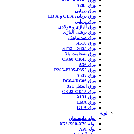
ورق A285 – A283
ورق A285
ورق دریایی
ورق دریایی GL A و LR A
ورق دریایی
ورق آلیاژی و فولادی
ورق برشی آلیاژی
ورق ضدسایش
ورق A516
ورق ST52 – S355
ورق ضخامت بالا
ورق CK60-CK45
ورق A36
ورق P265-P295-P355
ورق A537
ورق DC04-DC06
ورق استیل 321
ورق CK22-CK15
ورق A131
ورق LRA
ورق GLA
لوله
لوله مانیسمان
لوله X52-X60-X70
لوله API