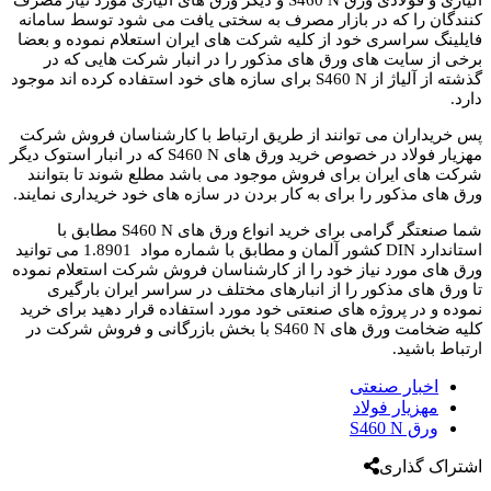
آلیاژی و فولادی ورق S460 N و دیگر ورق های آلیاژی مورد نیاز مصرف
کنندگان را که در بازار مصرف به سختی یافت می شود توسط سامانه
فایلینگ سراسری خود از کلیه شرکت های ایران استعلام نموده و بعضا
برخی از سایت های ورق های مذکور را در انبار شرکت هایی که در
گذشته از آلیاژ از S460 N برای سازه های خود استفاده کرده اند موجود
دارد.
پس خریداران می توانند از طریق ارتباط با کارشناسان فروش شرکت
مهزیار فولاد در خصوص خرید ورق های S460 N که در انبار استوک دیگر
شرکت های ایران برای فروش موجود می باشد مطلع شوند تا بتوانند
ورق های مذکور را برای به کار بردن در سازه های خود خریداری نمایند.
شما صنعتگر گرامی برای خرید انواع ورق های S460 N مطابق با
استاندارد DIN کشور آلمان و مطابق با شماره مواد 1.8901 می توانید
ورق های مورد نیاز خود را از کارشناسان فروش شرکت استعلام نموده
تا ورق های مذکور را از انبارهای مختلف در سراسر ایران بارگیری
نموده و در پروژه های صنعتی خود مورد استفاده قرار دهید برای خرید
کلیه ضخامت ورق های S460 N با بخش بازرگانی و فروش شرکت در
ارتباط باشید.
اخبار صنعتی
مهزیار فولاد
ورق S460 N
اشتراک گذاری