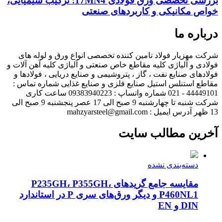
بررسی تخصصی ورق فولادی 17MN4: ترکیب شیمیایی،
خواص مکانیکی و کاربردهای صنعتی
درباره ما
شرکت مهزیار فولاد تامین کننده تخصصی انواع ورق و لوله های
فولادی و آلیاژی کلیه مقاطع خاص صنعتی و آلیاژی کلیه آهن آلات و
فولادهای صنایع نفت ، گاز ، پتروشیمی و صنایع دریایی ، فولادها و
مقاطع استنلس استیل صنایع فلزی و صنایع غذایی شماره تماس :
44449101 - 021 شماره واتساپ : 09383940223 ساعت کاری
شرکت شنبه تا چهارشنبه 9 صبح الی 17 عصر پنجشنبه 9 صبح الی
13 ظهر آدرس ایمیل : mahzyarsteel@gmail.com
آخرین مطالب سایت
دسته‌بندی نشده
مقایسه جامع گریدهای P235GH، P355GH،
P460NL1 و دیگر ورق‌های سری P در استاندارد
DIN و EN