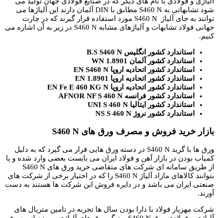
آلیاژی و فولادی با نام های دیگر که در صنایع فولادی جهان تولید می
شود تشابهاتی به S460 N مطابق با DIN آلمان دارند این آلیاژها می
توانند به جای آلیاژ S460 N مورد استفاده قرار گیرند که در چارت
جهانی فولاد تشابهات و آلیاژهای مشابه S460 N در زیر به آن اشاره می
کنیم.
استاندارد کشور انگلیس B.S S460 N
استاندارد کشور آلمان WN 1.8901
استاندارد کشور اتحادیه اروپا EN S460 N
استاندارد کشور اتحادیه اروپا EN 1.8901
استاندارد کشور اتحادیه اروپا EN Fe E 460 KG N
استاندارد کشور فرانسه AFNOR NF S 460 N
استاندارد کشور ایتالیا UNI S 460 N
استاندارد کشور نروژ NS S 460 N
بازار خرید فروش و مصرف ورق های S460 N
ورق ها با گرید S460 N در دسته ورق هایی قرار می گیرد که به دلیل
کمیاب بودن در بازار آهن و فولاد ایران می بایست بعضی وارد شده و یا
از طریق سامانه ای شرکت های متقاضی خرید ورق های S460 N
بتوانند کالاهای مازاد آلیاژ S460 N را که در اختیار برخی از شرکت های
صنعتی ایران می باشد و در دایره فروش این شرکت ها هستند به دست
آورند.
شرکت مهزیار فولاد با دارا بودن سال ها تجربه در تامین متریال های