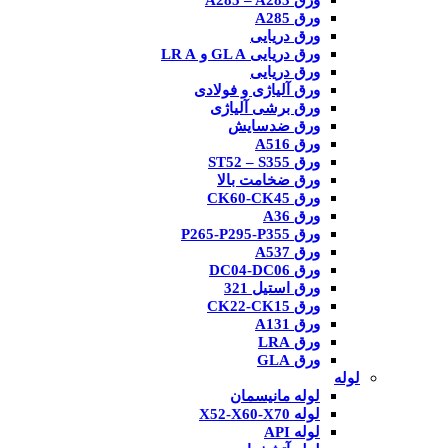
ورق A285 – A283
ورق A285
ورق دریایی
ورق دریایی GL A و LR A
ورق دریایی
ورق آلیاژی و فولادی
ورق برشی آلیاژی
ورق ضدسایش
ورق A516
ورق ST52 – S355
ورق ضخامت بالا
ورق CK60-CK45
ورق A36
ورق P265-P295-P355
ورق A537
ورق DC04-DC06
ورق استیل 321
ورق CK22-CK15
ورق A131
ورق LRA
ورق GLA
لوله
لوله مانیسمان
لوله X52-X60-X70
لوله API