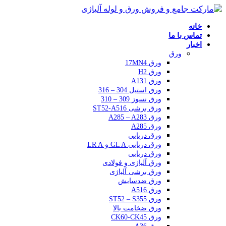
خانه
تماس با ما
اخبار
ورق
ورق 17MN4
ورق H2
ورق A131
ورق استیل 304 – 316
ورق نسوز 309 – 310
ورق برشی ST52-A516
ورق A285 – A283
ورق A285
ورق دریایی
ورق دریایی GL A و LR A
ورق دریایی
ورق آلیاژی و فولادی
ورق برشی آلیاژی
ورق ضدسایش
ورق A516
ورق ST52 – S355
ورق ضخامت بالا
ورق CK60-CK45