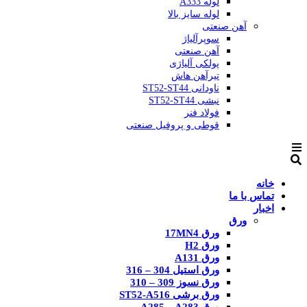
لوله A333
لوله سایز بالا
آهن صنعتی
سوپرآلیاژ
آهن صنعتی
پولکی آلیاژی
تیرآهن هاش
ناودانی ST52-ST44
نبشی ST52-ST44
فولاد فنر
قوطی و پروفیل صنعتی
خانه
تماس با ما
اخبار
ورق
ورق 17MN4
ورق H2
ورق A131
ورق استیل 304 – 316
ورق نسوز 309 – 310
ورق برشی ST52-A516