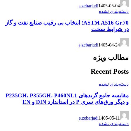
s.zebarjadi
1405-05-04
دسته‌بندی نشده
ASTM A516 Gr.70؛ انتخاب بی رقیب صنایع نفت و گاز
در شرایط سخت
s.zebarjadi
1405-04-24
مطالب ویژه
Recent Posts
دسته‌بندی نشده
مقایسه جامع گریدهای P235GH، P355GH، P460NL1
و دیگر ورق‌های سری P در استاندارد DIN و EN
s.zebarjadi
1405-05-11
دسته‌بندی نشده