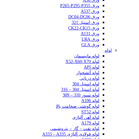
ورق A36
ورق P265-P295-P355
ورق A537
ورق DC04-DC06
ورق استیل 321
ورق CK22-CK15
ورق A131
ورق LRA
ورق GLA
لوله
لوله مانیسمان
لوله X52-X60-X70
لوله API
لوله آتشخوار
لوله دریایی
لوله استیل 304
لوله استیل 304 – 316
لوله نسوز 310 – 309
لوله A106
لوله گوشتی ضخامت بالا
لوله ST52
لوله آهن آلیاژی
لوله A179
لوله نفت – گاز – پتروشیمی
لوله فولادی آلیاژی A333 – A335