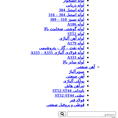
لوله آتشخوار
لوله دریایی
لوله استیل 304
لوله استیل 304 – 316
لوله نسوز 310 – 309
لوله A106
لوله گوشتی ضخامت بالا
لوله ST52
لوله آهن آلیاژی
لوله A179
لوله نفت – گاز – پتروشیمی
لوله فولادی آلیاژی A333 – A335
لوله A333
لوله سایز بالا
آهن صنعتی
سوپرآلیاژ
آهن صنعتی
پولکی آلیاژی
تیرآهن هاش
ناودانی ST52-ST44
نبشی ST52-ST44
فولاد فنر
قوطی و پروفیل صنعتی