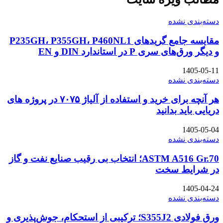
دسته‌بندی نشده
مقایسه جامع گریدهای P235GH، P355GH، P460NL1
و دیگر ورق‌های سری P در استاندارد DIN و EN
1405-05-11
دسته‌بندی نشده
هر آنچه برای خرید و استفاده از آلیاژ ۷۰۷۵ در پروژه های
دریایی باید بدانید
1405-05-04
دسته‌بندی نشده
ASTM A516 Gr.70؛ انتخاب بی رقیب صنایع نفت و گاز
در شرایط سخت
1405-04-24
دسته‌بندی نشده
ورق فولادی S355J2؛ ترکیبی از استحکام، جوش‌پذیری و