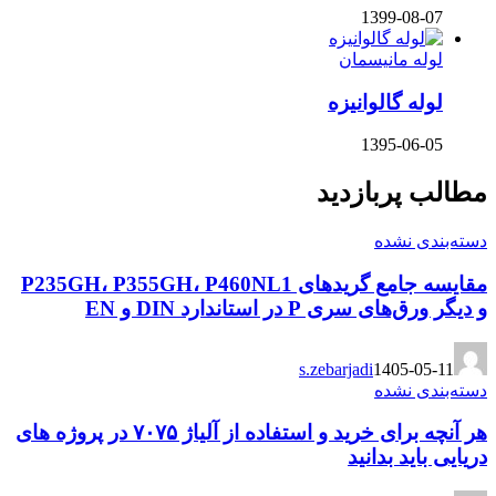
1399-08-07
لوله مانیسمان
لوله گالوانیزه
1395-06-05
مطالب پربازدید
دسته‌بندی نشده
مقایسه جامع گریدهای P235GH، P355GH، P460NL1
و دیگر ورق‌های سری P در استاندارد DIN و EN
s.zebarjadi
1405-05-11
دسته‌بندی نشده
هر آنچه برای خرید و استفاده از آلیاژ ۷۰۷۵ در پروژه های
دریایی باید بدانید