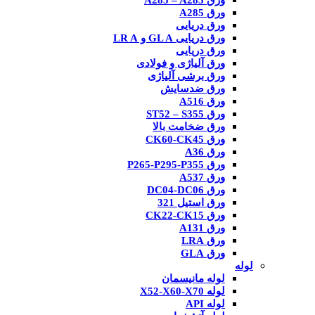
ورق A285 – A283
ورق A285
ورق دریایی
ورق دریایی GL A و LR A
ورق دریایی
ورق آلیاژی و فولادی
ورق برشی آلیاژی
ورق ضدسایش
ورق A516
ورق ST52 – S355
ورق ضخامت بالا
ورق CK60-CK45
ورق A36
ورق P265-P295-P355
ورق A537
ورق DC04-DC06
ورق استیل 321
ورق CK22-CK15
ورق A131
ورق LRA
ورق GLA
لوله
لوله مانیسمان
لوله X52-X60-X70
لوله API