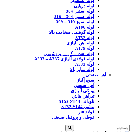
لوله آتشخوار
لوله دریایی
لوله استیل 304
لوله استیل 304 – 316
لوله نسوز 310 – 309
لوله A106
لوله گوشتی ضخامت بالا
لوله ST52
لوله آهن آلیاژی
لوله A179
لوله نفت – گاز – پتروشیمی
لوله فولادی آلیاژی A333 – A335
لوله A333
لوله سایز بالا
آهن صنعتی
سوپرآلیاژ
آهن صنعتی
پولکی آلیاژی
تیرآهن هاش
ناودانی ST52-ST44
نبشی ST52-ST44
فولاد فنر
قوطی و پروفیل صنعتی