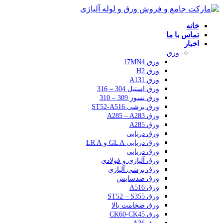
خانه
تماس با ما
اخبار
ورق
ورق 17MN4
ورق H2
ورق A131
ورق استیل 304 – 316
ورق نسوز 309 – 310
ورق برشی ST52-A516
ورق A285 – A283
ورق A285
ورق دریایی
ورق دریایی GL A و LR A
ورق دریایی
ورق آلیاژی و فولادی
ورق برشی آلیاژی
ورق ضدسایش
ورق A516
ورق ST52 – S355
ورق ضخامت بالا
ورق CK60-CK45