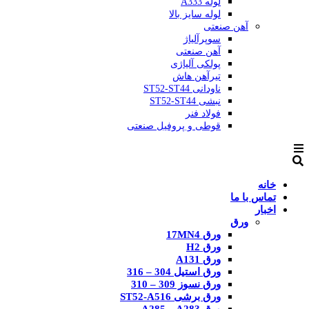
لوله A333
لوله سایز بالا
آهن صنعتی
سوپرآلیاژ
آهن صنعتی
پولکی آلیاژی
تیرآهن هاش
ناودانی ST52-ST44
نبشی ST52-ST44
فولاد فنر
قوطی و پروفیل صنعتی
خانه
تماس با ما
اخبار
ورق
ورق 17MN4
ورق H2
ورق A131
ورق استیل 304 – 316
ورق نسوز 309 – 310
ورق برشی ST52-A516