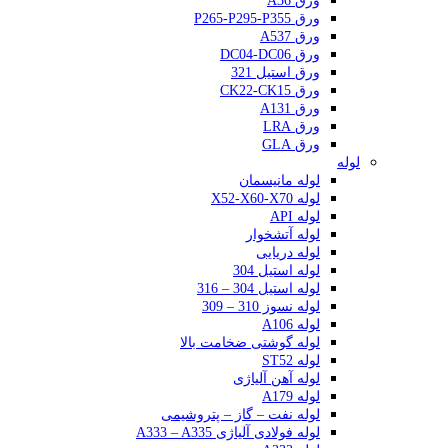
ورق A36
ورق P265-P295-P355
ورق A537
ورق DC04-DC06
ورق استیل 321
ورق CK22-CK15
ورق A131
ورق LRA
ورق GLA
لوله
لوله مانیسمان
لوله X52-X60-X70
لوله API
لوله آتشخوار
لوله دریایی
لوله استیل 304
لوله استیل 304 – 316
لوله نسوز 310 – 309
لوله A106
لوله گوشتی ضخامت بالا
لوله ST52
لوله آهن آلیاژی
لوله A179
لوله نفت – گاز – پتروشیمی
لوله فولادی آلیاژی A333 – A335