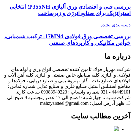
بررسی فنی و اقتصادی ورق آلیاژی P355NH؛ انتخابی
 برای صنایع انرژی و زیرساخت
شده
بررسی تخصصی ورق فولادی 17MN4: ترکیب شیمیایی،
یکی و کاربردهای صنعتی
ا
 فولاد تامین کننده تخصصی انواع ورق و لوله های
یاژی کلیه مقاطع خاص صنعتی و آلیاژی کلیه آهن آلات و
یع نفت ، گاز ، پتروشیمی و صنایع دریایی ، فولادها و
س استیل صنایع فلزی و صنایع غذایی شماره تماس :
44449101 - 021 شماره واتساپ : 09383940223 ساعت کاری
شرکت شنبه تا چهارشنبه 9 صبح الی 17 عصر پنجشنبه 9 صبح الی
مطالب سایت