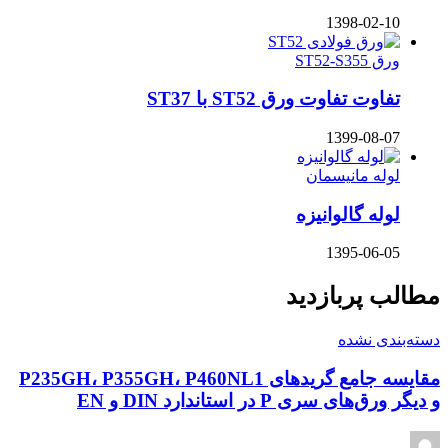
1398-
فاوت ورق ST52 با ST37
1399-
مانیسمان
گالوانیزه
1395-
ربازدید
شده
مقایسه جامع گریدهای P235GH، P355GH، P460NL1
P در استاندارد DIN و EN