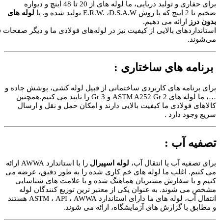
برای حفاری و تولید دریایی، ما لوله های از 20 تا 48 اینچ و دیواره
لوله های
ئه می دهیم.
ی
بالایی
از
کیفیت
نیز
در
لوله‌های
فولادی
ما
و
دیگر
صفحات
فولادی
اعمال
های ساختاری :
 های کاربردی ساختمانی از قبیل لوله کشی، پوشش جاده و
…، ما لوله های ASTM A252 Gr 2 و Gr 3 را تایید می کنیم.همچنین
دی
ما
کیفیت
بالایی
دارند
و
امکان حمل
و
نقل
و ارسال
ارد
.
 :
ب یا انتقال آب،
لوله اسپیرال
را با استاندارد AWWA ارائه
لب ما لوله های خم کاری شده را به طور دقیق، عرضه می
فارش مشتریان هماهنگ شده و با علامت های شناسایی
. به عنوان یکی از معتبر ترین توزیع کنندگان لوله
انتقال آب، لوله های ما دارای استاندارد ASTM ، API ، AWWA هستند
زارش های آزمایشگاه، ارائه می شوند.