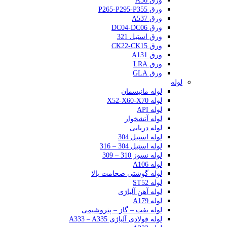
ورق A36
ورق P265-P295-P355
ورق A537
ورق DC04-DC06
ورق استیل 321
ورق CK22-CK15
ورق A131
ورق LRA
ورق GLA
لوله
لوله مانیسمان
لوله X52-X60-X70
لوله API
لوله آتشخوار
لوله دریایی
لوله استیل 304
لوله استیل 304 – 316
لوله نسوز 310 – 309
لوله A106
لوله گوشتی ضخامت بالا
لوله ST52
لوله آهن آلیاژی
لوله A179
لوله نفت – گاز – پتروشیمی
لوله فولادی آلیاژی A333 – A335