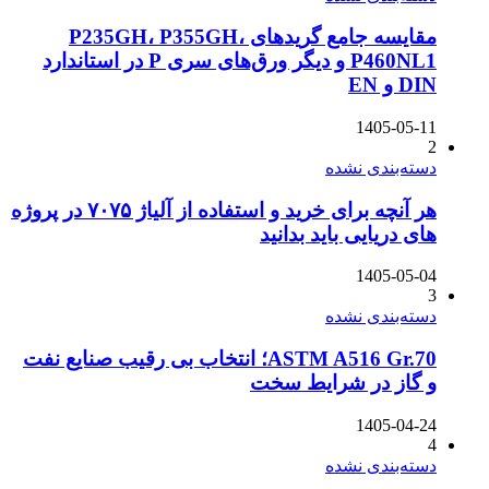
مقایسه جامع گریدهای P235GH، P355GH،
P460NL1 و دیگر ورق‌های سری P در استاندارد
1405-
بندی نشده
هر آنچه برای خرید و استفاده از آلیاژ ۷۰۷۵ در پروژه
ریایی باید بدانید
1405-
بندی نشده
ASTM A516 Gr.70؛ انتخاب بی رقیب صنایع نفت
ز در شرایط سخت
1405-
بندی نشده