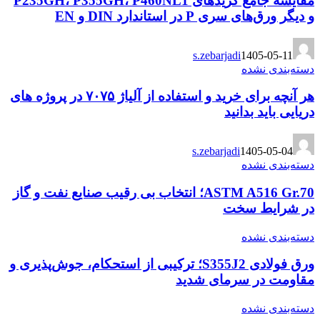
مقایسه جامع گریدهای P235GH، P355GH، P460NL1
P در استاندارد DIN و EN
s.zebarjadi
140
شده
هر آنچه برای خرید و استفاده از آلیاژ ۷۰۷۵ در پروژه های
 بدانید
s.zebarjadi
140
شده
ASTM A516 Gr.70؛ انتخاب بی رقیب صنایع نفت و گاز
 سخت
شده
ورق فولادی S355J2؛ ترکیبی از استحکام، جوش‌پذیری و
ر سرمای شدید
شده