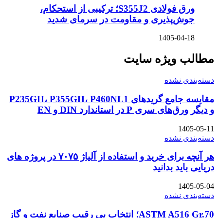
ورق فولادی S355J2؛ ترکیبی از استحکام،
پذیری و مقاومت در سرمای شدید
1405-
یژه سایت
شده
مقایسه جامع گریدهای P235GH، P355GH، P460NL1
P در استاندارد DIN و EN
شده
هر آنچه برای خرید و استفاده از آلیاژ ۷۰۷۵ در پروژه های
 بدانید
شده
ASTM A516 Gr.70؛ انتخاب بی رقیب صنایع نفت و گاز