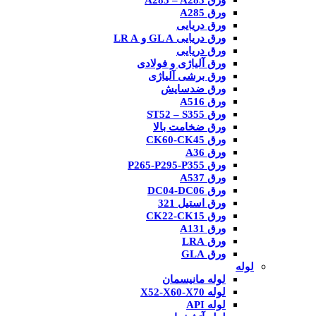
ورق A285 – A283
ورق A285
ورق دریایی
ورق دریایی GL A و LR A
ورق دریایی
ورق آلیاژی و فولادی
ورق برشی آلیاژی
ورق ضدسایش
ورق A516
ورق ST52 – S355
ورق ضخامت بالا
ورق CK60-CK45
ورق A36
ورق P265-P295-P355
ورق A537
ورق DC04-DC06
ورق استیل 321
ورق CK22-CK15
ورق A131
ورق LRA
ورق GLA
لوله
لوله مانیسمان
لوله X52-X60-X70
لوله API