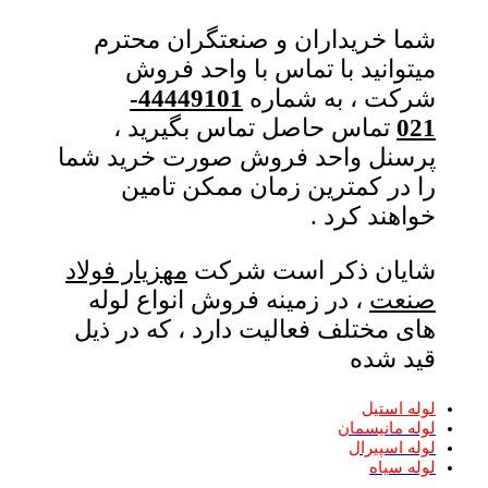
خریداران و صنعتگران محترم
انید با تماس با واحد فروش
ت ، به شماره
44449101-
تماس حاصل تماس بگیرید ،
نل واحد فروش صورت خرید شما
ر کمترین زمان ممکن تامین
ند کرد .
ان ذکر است شرکت
مهزیار فولاد
ت
، در زمینه فروش انواع لوله
مختلف فعالیت دارد ، که در ذیل
شده
ستیل
انیسمان
سپیرال
یاه