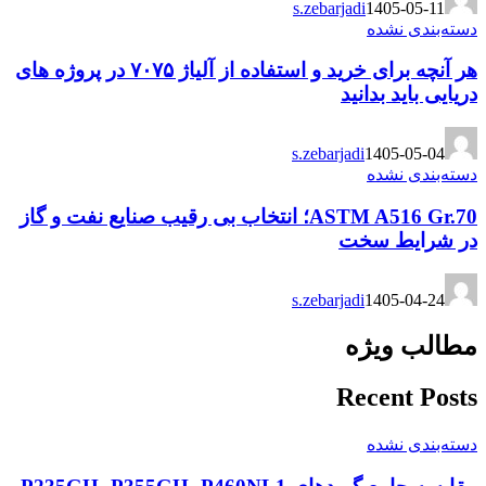
s.zebarjadi
140
شده
هر آنچه برای خرید و استفاده از آلیاژ ۷۰۷۵ در پروژه های
 بدانید
s.zebarjadi
140
شده
ASTM A516 Gr.70؛ انتخاب بی رقیب صنایع نفت و گاز
 سخت
s.zebarjadi
140
یژه
Recen
شده