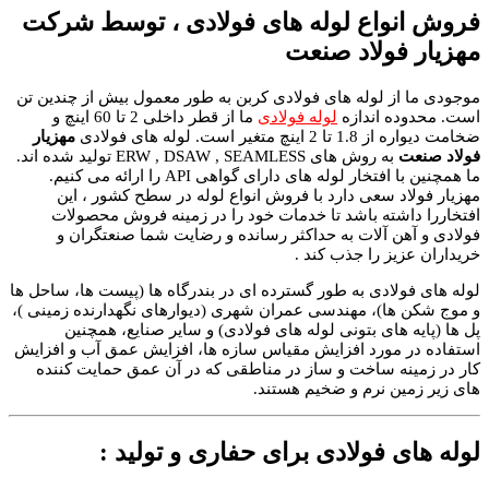
واع لوله های فولادی ، توسط شرکت
ولاد صنعت
ز لوله های فولادی کربن به طور معمول بیش از چندین تن
 اندازه
لوله فولادی
ما از قطر داخلی 2 تا 60 اینچ و
ت. لوله های فولادی
مهزیار
به روش های ERW , DSAW , SEAMLESS تولید شده اند.
ما همچنین با افتخار لوله های دارای گواهی API را ارائه می کنیم.
 سعی دارد با فروش انواع لوله در سطح کشور ، این
شته باشد تا خدمات خود را در زمینه فروش محصولات
 آلات به حداکثر رسانده و رضایت شما صنعتگران و
ز را جذب کند .
ادی به طور گسترده ای در بندرگاه ها (پیست ها، ساحل ها
ا)، مهندسی عمران شهری (دیوارهای نگهدارنده زمینی )،
های بتونی لوله های فولادی) و سایر صنایع، همچنین
مورد افزایش مقیاس سازه ها، افزایش عمق آب و افزایش
ه ساخت و ساز در مناطقی که در آن عمق حمایت کننده
ن نرم و ضخیم هستند.
 فولادی برای حفاری و تولید :