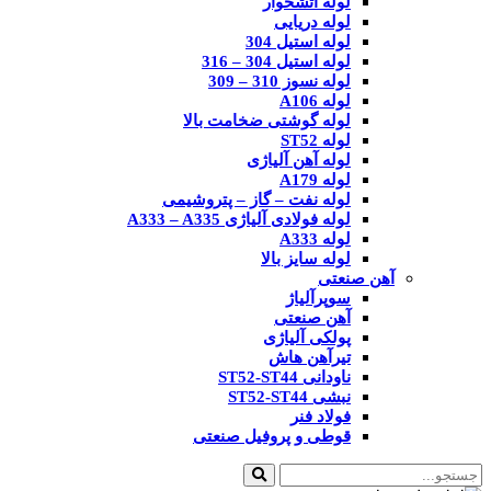
لوله آتشخوار
لوله دریایی
لوله استیل 304
لوله استیل 304 – 316
لوله نسوز 310 – 309
لوله A106
لوله گوشتی ضخامت بالا
لوله ST52
لوله آهن آلیاژی
لوله A179
لوله نفت – گاز – پتروشیمی
لوله فولادی آلیاژی A333 – A335
لوله A333
لوله سایز بالا
آهن صنعتی
سوپرآلیاژ
آهن صنعتی
پولکی آلیاژی
تیرآهن هاش
ناودانی ST52-ST44
نبشی ST52-ST44
فولاد فنر
قوطی و پروفیل صنعتی