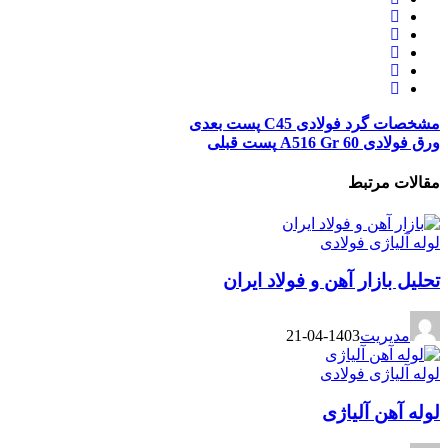
فولادی C45
پست بعدی
A
پست قبلی
بط
فولادی
 آهن و فولاد ایران
1403-04-21
فولادی
لیاژی