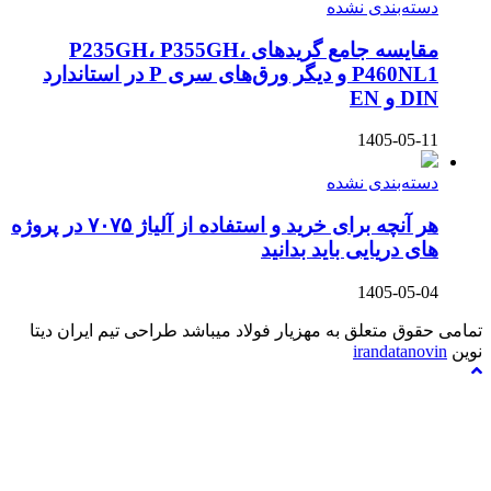
بندی نشده
مقایسه جامع گریدهای P235GH، P355GH،
P460NL1 و دیگر ورق‌های سری P در استاندارد
1405-
بندی نشده
هر آنچه برای خرید و استفاده از آلیاژ ۷۰۷۵ در پروژه
ریایی باید بدانید
1405-
متعلق به مهزیار فولاد میباشد طراحی تیم ایران دیتا
iranda