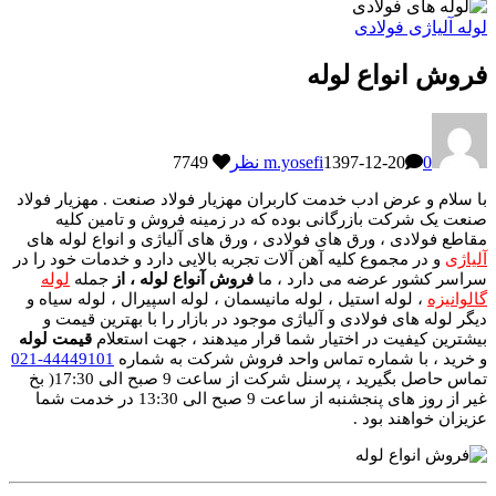
فولادی
واع لوله
7749
m.yosefi
1397-12-2
ض ادب خدمت کاربران مهزیار فولاد صنعت . مهزیار فولاد
ت بازرگانی بوده که در زمینه فروش و تامین کلیه
 ، ورق های فولادی ، ورق های آلیاژی و انواع لوله های
جموع کلیه آهن آلات تجربه بالایی دارد و خدمات خود را در
 عرضه می دارد ، ما
فروش آنواع لوله ، از
جمله
لوله
له استیل ، لوله مانیسمان ، لوله اسپیرال ، لوله سیاه و
ی فولادی و آلیاژی موجود در بازار را با بهترین قیمت و
ت در اختیار شما قرار میدهند ، جهت استعلام
قیمت لوله
 شماره تماس واحد فروش شرکت به شماره
44449101-021
تماس حاصل بگیرید ، پرسنل شرکت از ساعت 9 صبح الی 17:30( بخ
غیر از روز های پنجشنبه از ساعت 9 صبح الی 13:30 در خدمت شما
د بود .