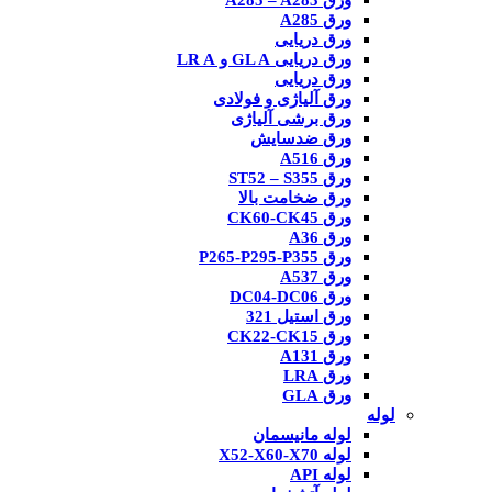
ورق A285 – A283
ورق A285
ورق دریایی
ورق دریایی GL A و LR A
ورق دریایی
ورق آلیاژی و فولادی
ورق برشی آلیاژی
ورق ضدسایش
ورق A516
ورق ST52 – S355
ورق ضخامت بالا
ورق CK60-CK45
ورق A36
ورق P265-P295-P355
ورق A537
ورق DC04-DC06
ورق استیل 321
ورق CK22-CK15
ورق A131
ورق LRA
ورق GLA
لوله
لوله مانیسمان
لوله X52-X60-X70
لوله API