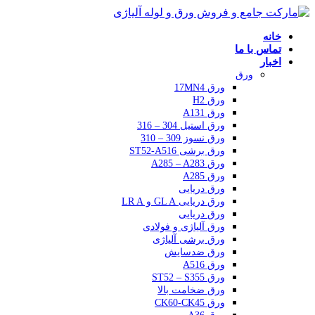
خانه
تماس با ما
اخبار
ورق
ورق 17MN4
ورق H2
ورق A131
ورق استیل 304 – 316
ورق نسوز 309 – 310
ورق برشی ST52-A516
ورق A285 – A283
ورق A285
ورق دریایی
ورق دریایی GL A و LR A
ورق دریایی
ورق آلیاژی و فولادی
ورق برشی آلیاژی
ورق ضدسایش
ورق A516
ورق ST52 – S355
ورق ضخامت بالا
ورق CK60-CK45