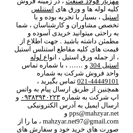
مهزیار فولاد صنعت
، در زمینه فروش
کلیه لوله ها و ورق های
استنلس
استیل
، بسیار با تجربه بوده و با
تخصص مشاوران و کارشناسان ، شما
به راحتی میتوانید خریدی آسوده و
مطمئن داشته باشید . جهت اطلاع از
قیمت های کلیه مقاطع استنلس استیل
، از جمله ورق استیل ، انواع
لوله
استیل 304
و …… ، با شماره تماس
واحد فروش شرکت به شماره
44449101-021
تماس بگیرید ،
همچنین از طریق ارسال پیام به واتس
اپ شرکت به شماره
۰۹۳۸۳۹۴۰۲۲۳
و
ارسال ایمیل به آدرس الکترونیکی
pps@mahzyar.net و
mahzyar.net97@gmail.com ، ما را از
صورت های خرید خود و سفارش های