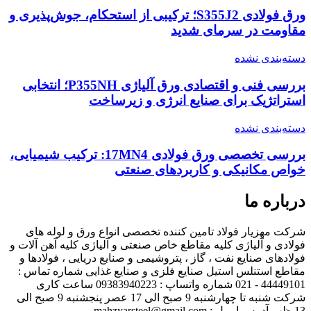
ورق فولادی S355J2؛ ترکیبی از استحکام، جوش‌پذیری و
مقاومت در سرمای شدید
دسته‌بندی نشده
بررسی فنی و اقتصادی ورق آلیاژی P355NH؛ انتخابی
استراتژیک برای صنایع انرژی و زیرساخت
دسته‌بندی نشده
بررسی تخصصی ورق فولادی 17MN4: ترکیب شیمیایی،
خواص مکانیکی و کاربردهای صنعتی
درباره ما
شرکت مهزیار فولاد تامین کننده تخصصی انواع ورق و لوله های
فولادی و آلیاژی کلیه مقاطع خاص صنعتی و آلیاژی کلیه آهن آلات و
فولادهای صنایع نفت ، گاز ، پتروشیمی و صنایع دریایی ، فولادها و
مقاطع استنلس استیل صنایع فلزی و صنایع غذایی شماره تماس :
44449101 - 021 شماره واتساپ : 09383940223 ساعت کاری
شرکت شنبه تا چهارشنبه 9 صبح الی 17 عصر پنجشنبه 9 صبح الی
13 ظهر آدرس ایمیل : mahzyarsteel@gmail.com