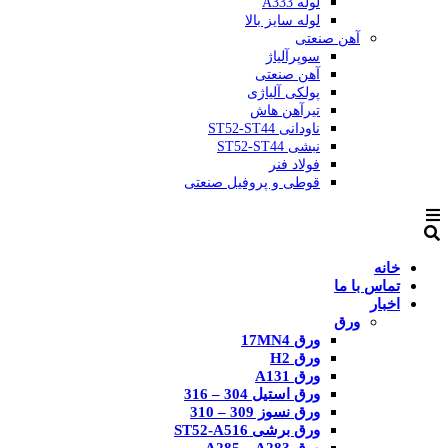
لوله A333
لوله سایز بالا
آهن صنعتی
سوپرآلیاژ
آهن صنعتی
پولکی آلیاژی
تیرآهن هاش
ناودانی ST52-ST44
نبشی ST52-ST44
فولاد فنر
قوطی و پروفیل صنعتی
خانه
تماس با ما
اخبار
ورق
ورق 17MN4
ورق H2
ورق A131
ورق استیل 304 – 316
ورق نسوز 309 – 310
ورق برشی ST52-A516