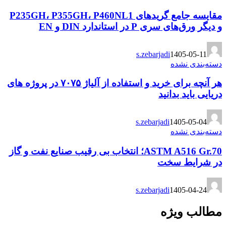
مقایسه جامع گریدهای P235GH، P355GH، P460NL1
و دیگر ورق‌های سری P در استاندارد DIN و EN
s.zebarjadi
1405-05-11
دسته‌بندی نشده
هر آنچه برای خرید و استفاده از آلیاژ ۷۰۷۵ در پروژه های
دریایی باید بدانید
s.zebarjadi
1405-05-04
دسته‌بندی نشده
ASTM A516 Gr.70؛ انتخاب بی رقیب صنایع نفت و گاز
در شرایط سخت
s.zebarjadi
1405-04-24
مطالب ویژه