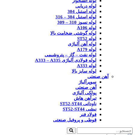
لوله آتشخوار
لوله دریایی
لوله استیل 304
لوله استیل 304 – 316
لوله نسوز 310 – 309
لوله A106
لوله گوشتی ضخامت بالا
لوله ST52
لوله آهن آلیاژی
لوله A179
لوله نفت – گاز – پتروشیمی
لوله فولادی آلیاژی A333 – A335
لوله A333
لوله سایز بالا
آهن صنعتی
سوپرآلیاژ
آهن صنعتی
پولکی آلیاژی
تیرآهن هاش
ناودانی ST52-ST44
نبشی ST52-ST44
فولاد فنر
قوطی و پروفیل صنعتی