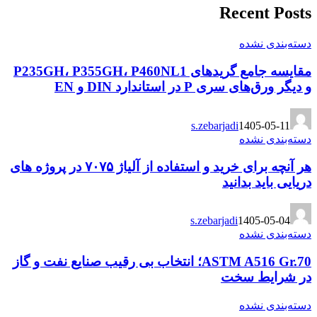
Recent Posts
دسته‌بندی نشده
مقایسه جامع گریدهای P235GH، P355GH، P460NL1
و دیگر ورق‌های سری P در استاندارد DIN و EN
s.zebarjadi
1405-05-11
دسته‌بندی نشده
هر آنچه برای خرید و استفاده از آلیاژ ۷۰۷۵ در پروژه های
دریایی باید بدانید
s.zebarjadi
1405-05-04
دسته‌بندی نشده
ASTM A516 Gr.70؛ انتخاب بی رقیب صنایع نفت و گاز
در شرایط سخت
دسته‌بندی نشده