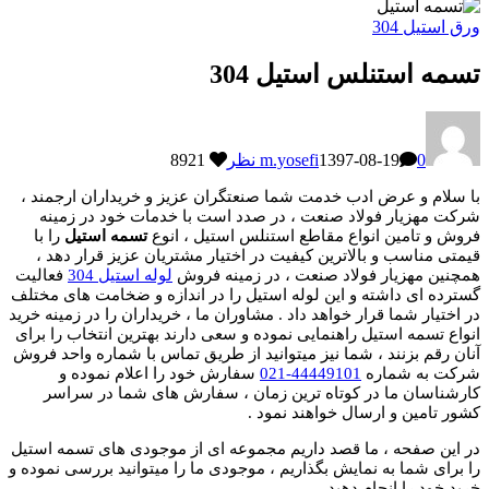
ورق استیل 304
تسمه استنلس استیل 304
0 نظر
1397-08-19
m.yosefi
8921
با سلام و عرض ادب خدمت شما صنعتگران عزیز و خریداران ارجمند ،
شرکت مهزیار فولاد صنعت ، در صدد است با خدمات خود در زمینه
فروش و تامین انواع مقاطع استنلس استیل ، انوع
تسمه استیل
را با
قیمتی مناسب و بالاترین کیفیت در اختیار مشتریان عزیز قرار دهد ،
همچنین مهزیار فولاد صنعت ، در زمینه فروش
لوله استیل 304
فعالیت
گسترده ای داشته و این لوله استیل را در اندازه و ضخامت های مختلف
در اختیار شما قرار خواهد داد . مشاوران ما ، خریداران را در زمینه خرید
انواع تسمه استیل راهنمایی نموده و سعی دارند بهترین انتخاب را برای
آنان رقم بزنند ، شما نیز میتوانید از طریق تماس با شماره واحد فروش
شرکت به شماره
44449101-021
سفارش خود را اعلام نموده و
کارشناسان ما در کوتاه ترین زمان ، سفارش های شما در سراسر
کشور تامین و ارسال خواهند نمود .
در این صفحه ، ما قصد داریم مجموعه ای از موجودی های تسمه استیل
را برای شما به نمایش بگذاریم ، موجودی ما را میتوانید بررسی نموده و
خرید خود را انجام دهید .