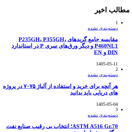
مطالب اخیر
1
دسته‌بندی نشده
مقایسه جامع گریدهای P235GH، P355GH،
P460NL1 و دیگر ورق‌های سری P در استاندارد
DIN و EN
1405-05-11
2
دسته‌بندی نشده
هر آنچه برای خرید و استفاده از آلیاژ ۷۰۷۵ در پروژه
های دریایی باید بدانید
1405-05-04
3
دسته‌بندی نشده
ASTM A516 Gr.70؛ انتخاب بی رقیب صنایع نفت