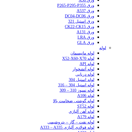
ورق A36
ورق P265-P295-P355
ورق A537
ورق DC04-DC06
ورق استیل 321
ورق CK22-CK15
ورق A131
ورق LRA
ورق GLA
لوله
لوله مانیسمان
لوله X52-X60-X70
لوله API
لوله آتشخوار
لوله دریایی
لوله استیل 304
لوله استیل 304 – 316
لوله نسوز 310 – 309
لوله A106
لوله گوشتی ضخامت بالا
لوله ST52
لوله آهن آلیاژی
لوله A179
لوله نفت – گاز – پتروشیمی
لوله فولادی آلیاژی A333 – A335