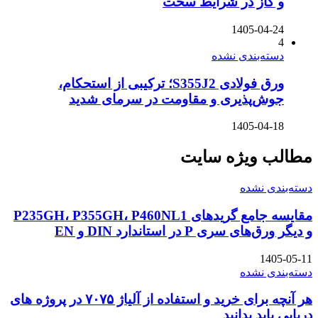
و گاز در شرایط سخت
1405-04-24
4
دسته‌بندی نشده
ورق فولادی S355J2؛ ترکیبی از استحکام،
جوش‌پذیری و مقاومت در سرمای شدید
1405-04-18
مطالب ویژه سایت
دسته‌بندی نشده
مقایسه جامع گریدهای P235GH، P355GH، P460NL1
و دیگر ورق‌های سری P در استاندارد DIN و EN
1405-05-11
دسته‌بندی نشده
هر آنچه برای خرید و استفاده از آلیاژ ۷۰۷۵ در پروژه های
دریایی باید بدانید