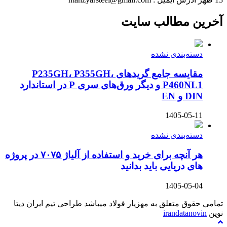
آخرین مطالب سایت
دسته‌بندی نشده
مقایسه جامع گریدهای P235GH، P355GH،
P460NL1 و دیگر ورق‌های سری P در استاندارد
DIN و EN
1405-05-11
دسته‌بندی نشده
هر آنچه برای خرید و استفاده از آلیاژ ۷۰۷۵ در پروژه
های دریایی باید بدانید
1405-05-04
تمامی حقوق متعلق به مهزیار فولاد میباشد طراحی تیم ایران دیتا
نوین
irandatanovin