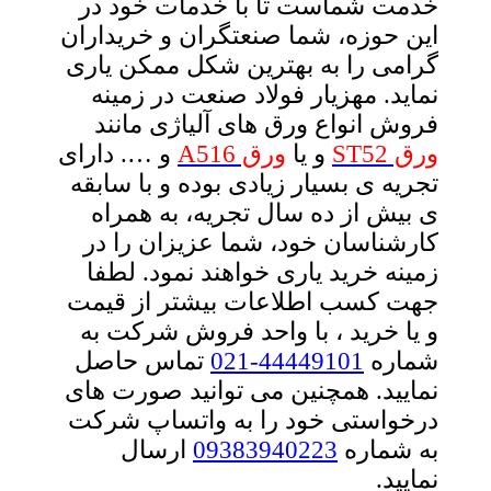
خدمت شماست تا با خدمات خود در
این حوزه، شما صنعتگران و خریداران
گرامی را به بهترین شکل ممکن یاری
نماید. مهزیار فولاد صنعت در زمینه
فروش انواع ورق های آلیاژی مانند
ورق ST52
و یا
ورق A516
و …. دارای
تجریه ی بسیار زیادی بوده و با سابقه
ی بیش از ده سال تجریه، به همراه
کارشناسان خود، شما عزیزان را در
زمینه خرید یاری خواهند نمود. لطفا
جهت کسب اطلاعات بیشتر از قیمت
و یا خرید ، با واحد فروش شرکت به
شماره
44449101-021
تماس حاصل
نمایید. همچنین می توانید صورت های
درخواستی خود را به واتساپ شرکت
به شماره
09383940223
ارسال
نمایید.