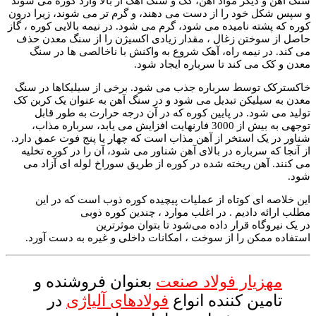
سنگ آهن و دیگر مواد آهن، کک و سنگ آهک از بالا وارد کوره می شوند
و سپس شکل خود را از دست می دهند، و گرم تر می شوند، زیرا درون
کوره که پشته نامیده می شود، گرم می شود. در نیمه بالایی کوره ، گاز
حاصل از سوختن زغال ، مقدار زیادی اکسیژن را از سنگ معدن حذف
می کند. در نیمه راه، آهک شروع به واکنش با ناخالصی ها در سنگ
معدن و کک می کند تا سرباره ایجاد شود.
خاکسترکک توسط سرباره جذب می شود. برخی از سیلیکاها در سنگ
معدن به سیلیکن تبدیل می شود و در سنگ آهن به عنوان یک کربن کک
تولید می شود. در پایین کوره که در آن درجه حرارت به طور قابل
توجهی به بیش از 3000 فارنهایت افزایش می یابد، سرباره مذاب،
شناور در یک استخر از آهن مذاب است که چهار یا پنج فوت عمق دارد.
از آنجا که سرباره در بالای آهن شناور می شود، آن را در کوره تخلیه
می کنند. آهن ریخته شده در کوره از طریق سوراخ لوله ای آزاد می
شود.
این خلاصه ای کوتاه از عملیات پیچیده کوره ذوب است که در این
مطلب ارائه دادیم . در اغلب موارد ، چندین کوره ذوبی
در یک نیروگاه قرار داده می‌شود تا بتوان موثرترین
استفاده ممکن را از سوخت‌ ، امکانات داخلی و غیره به دست آورد.
مهزیار فولاد صنعت
بعنوان فروشنده و
تامین کننده انواع
فولادهای آلیاژی
در