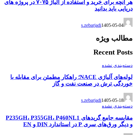
هر آنچه برای خرید و استفاده از آلیاژ ۷۰۷۵ در پروژه های
دریایی باید بدانید
s.zebarjadi
1405-05-04
مطالب ویژه
Recent Posts
دسته‌بندی نشده
لوله‌های آلیاژی NACE؛ راهکار مطمئن برای مقابله با
خوردگی ترش در صنعت نفت و گاز
s.zebarjadi
1405-05-18
دسته‌بندی نشده
مقایسه جامع گریدهای P235GH، P355GH، P460NL1
و دیگر ورق‌های سری P در استاندارد DIN و EN