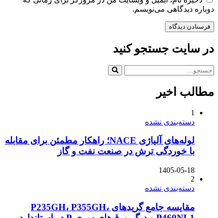
دوباره دیدگاهی می‌نویسم.
در سایت جستجو کنید
مطالب اخیر
1
دسته‌بندی نشده
لوله‌های آلیاژی NACE؛ راهکار مطمئن برای مقابله
با خوردگی ترش در صنعت نفت و گاز
1405-05-18
2
دسته‌بندی نشده
مقایسه جامع گریدهای P235GH، P355GH،
P460NL1 و دیگر ورق‌های سری P در استاندارد