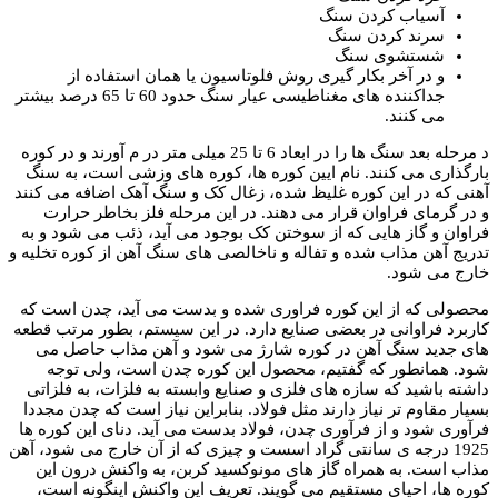
آسیاب کردن سنگ
سرند کردن سنگ
شستشوی سنگ
و در آخر بکار گیری روش فلوتاسیون یا همان استفاده از
جداکننده های مغناطیسی عیار سنگ حدود 60 تا 65 درصد بیشتر
می کنند.
د مرحله بعد سنگ ها را در ابعاد 6 تا 25 میلی متر در م آورند و در کوره
بارگذاری می کنند. نام ایین کوره ها، کوره های وزشی است، به سنگ
آهنی که در این کوره غلیظ شده، زغال کک و سنگ آهک اضافه می کنند
و در گرمای فراوان قرار می دهند. در این مرحله فلز بخاطر حرارت
فراوان و گاز هایی که از سوختن کک بوجود می آید، ذئب می شود و به
تدریج آهن مذاب شده و تفاله و ناخالصی های سنگ آهن از کوره تخلیه و
خارج می شود.
محصولی که از این کوره فراوری شده و بدست می آید، چدن است که
کاربرد فراوانی در بعضی صنایع دارد. در این سیستم، بطور مرتب قطعه
های جدید سنگ آهن در کوره شارژ می شود و آهن مذاب حاصل می
شود. همانطور که گفتیم، محصول این کوره چدن است، ولی توجه
داشته باشید که سازه های فلزی و صنایع وابسته به فلزات، به فلزاتی
بسیار مقاوم تر نیاز دارند مثل فولاد. بنابراین نیاز است که چدن مجددا
فرآوری شود و از فرآوری چدن، فولاد بدست می آید. دنای این کوره ها
1925 درجه ی سانتی گراد اسست و چیزی که از آن خارج می شود، آهن
مذاب است. به همراه گاز های مونوکسید کربن، به واکنش درون این
کوره ها، احیای مستقیم می گویند. تعریف این واکنش اینگونه است،