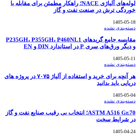
لوله‌های آلیاژی NACE؛ راهکار مطمئن برای مقابله با
خوردگی ترش در صنعت نفت و گاز
1405-05-18
دسته‌بندی نشده
مقایسه جامع گریدهای P235GH، P355GH، P460NL1
و دیگر ورق‌های سری P در استاندارد DIN و EN
1405-05-11
دسته‌بندی نشده
هر آنچه برای خرید و استفاده از آلیاژ ۷۰۷۵ در پروژه های
دریایی باید بدانید
1405-05-04
دسته‌بندی نشده
ASTM A516 Gr.70؛ انتخاب بی رقیب صنایع نفت و گاز
در شرایط سخت
1405-04-24