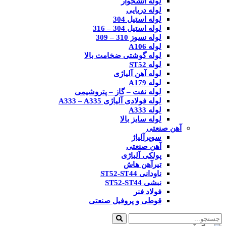
لوله آتشخوار
لوله دریایی
لوله استیل 304
لوله استیل 304 – 316
لوله نسوز 310 – 309
لوله A106
لوله گوشتی ضخامت بالا
لوله ST52
لوله آهن آلیاژی
لوله A179
لوله نفت – گاز – پتروشیمی
لوله فولادی آلیاژی A333 – A335
لوله A333
لوله سایز بالا
آهن صنعتی
سوپرآلیاژ
آهن صنعتی
پولکی آلیاژی
تیرآهن هاش
ناودانی ST52-ST44
نبشی ST52-ST44
فولاد فنر
قوطی و پروفیل صنعتی