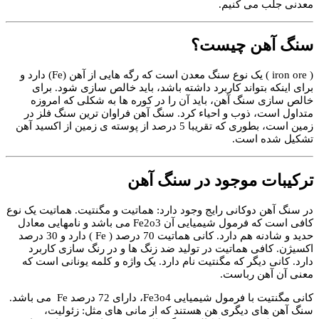
معدنی جلب می کنیم.
سنگ آهن چیست؟
( iron ore ) یک نوع سنگ معدن است که رگه هایی از آهن (Fe) دارد و
برای اینکه بتواند کاربرد داشته باشد، باید خالص سازی شود. برای
خالص سازی سنگ آهن، باید آن را در کوره ها به شکلی که امروزه
متداول است، ذوب و احیاء کرد. سنگ آهن فراوان ترین سنگ فلز در
زمین است، بطوری که تقریبا 5 درصد از پوسته ی زمین از اکسید آهن
تشکیل شده است.
ترکیبات موجود در سنگ آهن
در سنگ آهن دوکانی رایج وجود دارد: هماتیت و مگنتیت. هماتیت یک نوع
کافی است که فرمول شیمیایی آن Fe2o3 می باشد و نامهایی معادل
حدید و شادنه هم دارد. کانی هماتیت 70 درصد ( Fe ) دارد و 30 درصد
اکسیژن. کافی هماتیت در تولید ضد زنگ ها و در رنگ سازی کاربرد
دارد. کانی دیگر که مگنتیت نام دارد. یک واژه و کلمه یونانی است که
معنی آن آهن رباست.
کانی مگنتیت با فرمول شیمیایی Fe3o4، دارای 72 درصد Fe می باشد.
سنگ آهن های دیگری هن هستند که از مانی های مثل: زئولیت،