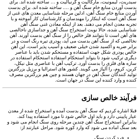
سیدریت، لیمونیت، مارکالیت و گرنیالیت و … ساخته شده اند. برای
بدست آوردن منابع خام سنگ آهن و …. ساخته شده اند. برای بدست
آوردن منابع خام سنگ آهن، ادلین مرحله شناسایی معدن های غنی از
سنگ آهن است که اینکار را مهندسان و کارشناسان کار آموخته و با
تجربه معدن انجام می دهند. بعد از اینکه معادن غنی سنگ آهن
شناسایی شده، حالا نوبت استخراج سنگ آهن و جداسازی ناخالصی
های آهن است تا بتوانند فلز خالص را از سنگ آهن بدست آورند. آهن
نخالصی که از سنگ آهن بدست می آید، پودری تیره رنگ است و در
برابر ضربه و اکسید شدن خیلی ضعیف و آسیب پذیر است، این آهن
خالص پودری شکل جهت استفاده و مستحکم شدن باید با عناصر
دیگری ترکیب شود تا بتواند استحکام استفاده استحکام استفاده در
سازه های فلزی را بدست آورد. ترکیب آهن با عناصری مثل نیکل،
کربن، کروم، را آلیاژ می گویند. کشور های استرالیا و برزیل بزرگترین
تولید کنندگان سنگ آهن در جهان هستند و چین هم بزرگترین مصرف
کننده و وارد کننده این سنگ در جهان است.
فرآیند خالص سازی
قبلا اشاره کردیم که سنگ آهن بدست آمده و استخراج شده از معدن
عیار پایینی دارد و باید اول خالص شود تا مورد استفاده پیدا کند.
بنابراین استخراج سنگ آهن چندین مرحله روی سنگ انجام می شود و
بعد سنگ اماده می شود که وارد کوره شود. مراحل عبارتند از:
خرد کردن سنگ