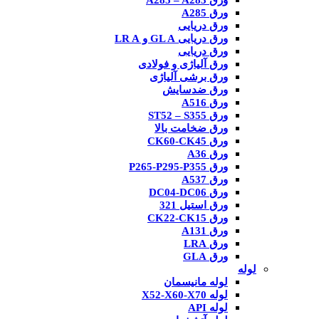
ورق A285 – A283
ورق A285
ورق دریایی
ورق دریایی GL A و LR A
ورق دریایی
ورق آلیاژی و فولادی
ورق برشی آلیاژی
ورق ضدسایش
ورق A516
ورق ST52 – S355
ورق ضخامت بالا
ورق CK60-CK45
ورق A36
ورق P265-P295-P355
ورق A537
ورق DC04-DC06
ورق استیل 321
ورق CK22-CK15
ورق A131
ورق LRA
ورق GLA
لوله
لوله مانیسمان
لوله X52-X60-X70
لوله API