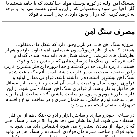
سسنگ آهن اولیه در کوره بوسیله مواد احیا کننده که یا جامد هستند یا
گاز، احیا می شود و محصولی که از این واکنش بدست می آید، با توجه
به درصد کربنی که در آن وجود دارد، یا چدن است یا فولاد.
مصرف سنگ آهن
امروزه سنگ آهن هایی در بازار وجود دارد که شکل های متفاوتی
هستند، که هم از نظر فرمولاسیون شیمیایی باهم تفاوت دارند و هم از
نظرکشل های فیزیکی از جمله شکل های دانه بندی شده، گندله و
کنسانتره که این سنگ ها در سازه هایی که از جنس چدن و فولاد
هستند، کاربرد دارند. چه در گذشته و چه امروزه این فلز بیشترین کاربرد
را در صنعت، نسبت به سایر فلزات داشته است. آنچه که باعث شده
سنگ آهن بیشترین استفاده را داشته باشد، فراوانی معادن اولیه و
فراوری و ذوب آسان و قیمت مناسب آن است و با توجه به این مسائل،
هر جا نیاز به فلز باشد، از فرآوری سنگ آهن استفاده می شود. از این
فلز به طور عموم و معمول در ساخت ماشین آلات، ساخت پل ها، راه
آهن، ساخت لوازم خانگی، ساختمان سازی و در ساخت انواع و اقسام
تجهیزات صنعتی استفاده می شود.
در صناعی خودرو سازی و ساختن ابزار و ادوات جنگی هم از این فلز
استفاده می شود. آمار ها نشان می دهد تقریبا 98 درصد از سنگ آهنی
که در جهان از معادن استخراج می شود، اختصاص داده می شود به
تولید فولاد و ساخت سازه های فولادی. استفاده از سنگ آهن در تولید