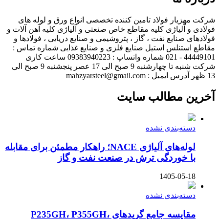
شرکت مهزیار فولاد تامین کننده تخصصی انواع ورق و لوله های
فولادی و آلیاژی کلیه مقاطع خاص صنعتی و آلیاژی کلیه آهن آلات و
فولادهای صنایع نفت ، گاز ، پتروشیمی و صنایع دریایی ، فولادها و
مقاطع استنلس استیل صنایع فلزی و صنایع غذایی شماره تماس :
44449101 - 021 شماره واتساپ : 09383940223 ساعت کاری
شرکت شنبه تا چهارشنبه 9 صبح الی 17 عصر پنجشنبه 9 صبح الی
13 ظهر آدرس ایمیل : mahzyarsteel@gmail.com
آخرین مطالب سایت
دسته‌بندی نشده
لوله‌های آلیاژی NACE؛ راهکار مطمئن برای مقابله
با خوردگی ترش در صنعت نفت و گاز
1405-05-18
دسته‌بندی نشده
مقایسه جامع گریدهای P235GH، P355GH،