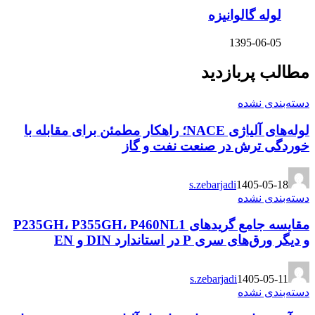
لوله گالوانیزه
1395-06-05
مطالب پربازدید
دسته‌بندی نشده
لوله‌های آلیاژی NACE؛ راهکار مطمئن برای مقابله با
خوردگی ترش در صنعت نفت و گاز
s.zebarjadi
1405-05-18
دسته‌بندی نشده
مقایسه جامع گریدهای P235GH، P355GH، P460NL1
و دیگر ورق‌های سری P در استاندارد DIN و EN
s.zebarjadi
1405-05-11
دسته‌بندی نشده