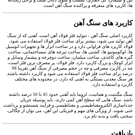
بتن و سیمان، گل حفاری، شست و شوی ذغال سنگ و برخی رنگدانه
ها، کاربرد های متفرقه و پراکنده سنگ آهن است.
کاربرد های سنگ آهن
کاربرد اصلی سنگ آهن ، تتولید فلز فولاد آهن است. آهنی که از سنگ
آهن تولید می شود، بیشتر برای ساخت فلز فولاد استفاده می شود.
فولاد کاربرد های فراوانی دارد و در ساخت ابزار ها و تجهیزات اتومبیل
ها، لوکوموتیو ها، کشتی ها، ساخت تیرچه های سساختمانی، ساخت
گیره های کاغذی، ساخت مبلمان، ساخت دوچرخه و بیشمار وسایل و
ابزار کوچک و بزرگ کاربرد دارد. فلز فولاد، پر مصرف ترین فلز است،
چه در کاربرد مصرفی و چه در حجم مصرفی از سنگ آهن تقریبا 98
درصد برای ساخت فلز فولاد استفاده می شود و کاربرد داشته باشند.
هر سنگ معدنی بستگی به آهنی که دارد، در محدوده های مختلف
کاربرد و استفاده دارد.
سنگ مگنتیت و هماتیت، لزوما باید آهنی حدود 45 تا 50 درصد داشته
باشد. سنگ هایی که سطح آهن کمی دارند، باید بوسیله جریان
جدداسازی الکترومغناطیسی و مغناطیسی و فرآیند شستشو و برداشت
غنی شوند. از ویژگی های مهم و فیزیکی این آهن، می توان از چگالی،
سختی بافت و بدنه نام برد.
بازیافت