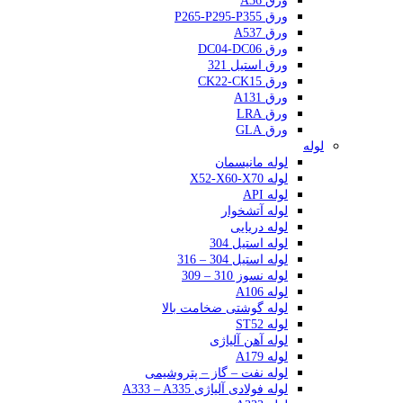
ورق A36
ورق P265-P295-P355
ورق A537
ورق DC04-DC06
ورق استیل 321
ورق CK22-CK15
ورق A131
ورق LRA
ورق GLA
لوله
لوله مانیسمان
لوله X52-X60-X70
لوله API
لوله آتشخوار
لوله دریایی
لوله استیل 304
لوله استیل 304 – 316
لوله نسوز 310 – 309
لوله A106
لوله گوشتی ضخامت بالا
لوله ST52
لوله آهن آلیاژی
لوله A179
لوله نفت – گاز – پتروشیمی
لوله فولادی آلیاژی A333 – A335