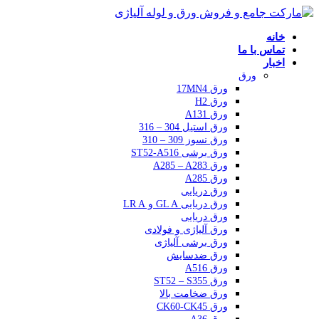
خانه
تماس با ما
اخبار
ورق
ورق 17MN4
ورق H2
ورق A131
ورق استیل 304 – 316
ورق نسوز 309 – 310
ورق برشی ST52-A516
ورق A285 – A283
ورق A285
ورق دریایی
ورق دریایی GL A و LR A
ورق دریایی
ورق آلیاژی و فولادی
ورق برشی آلیاژی
ورق ضدسایش
ورق A516
ورق ST52 – S355
ورق ضخامت بالا
ورق CK60-CK45