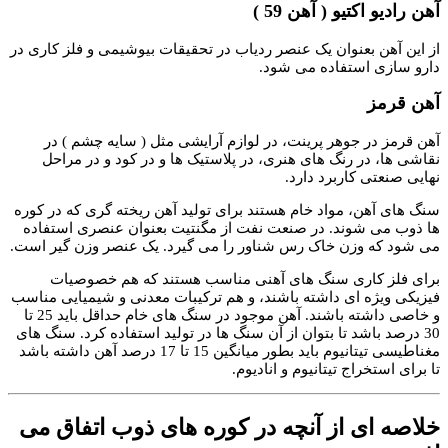
آهن رادیو اکتیو ( آهن 59 )
از این آهن بعنوان یک عنصر ردیاب در تحقیقات بیوشیمی و فلز کاری در
دارو سازی استفاده می شود.
آهن قرمز
آهن قرمز در جوهر پرینت، در لوازم آرایشی مثل ( سایه چشم ) در
نقاشی ها، در رنگ های هنری، در پلاستیک ها و در کود و در مراحل
نهایی صنعتی کاربرد دارد.
سنگ های آهن، مواد خام هستند برای تولید آهن ریخته گری که در کوره
ها ذوب می شوند. در صنعت نفت از مگنتیت بعنوان عنصری استفاده
می شود که وزن خاک رس شناور را می گیرد. یک عنصر وزن گیر است.
برای فلز کاری سنگ های آهنی مناسب هستند که هم خصوصیات
فیزیکی ویژه ای داشته باشند، و هم ترکیبات معدنی و شیمیایی مناسب
و خاصی داشته باشند. آهن موجود در سنگ های خام حداقل باید 25 تا
30 درصد باشد تا بتوان از آن سنگ ها در تولید استفاده کرد. سنگ های
مغناطیسی تیتانیوم باید بطور میانگین 15 تا 17 درصد آهن داشته باشد
تا برای استخراج تیتانیوم و انادیوم.
خلاصه ای از آنچه در کوره های ذوب اتفاق می