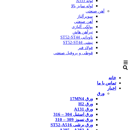
لوله A333
لوله سایز بالا
آهن صنعتی
سوپرآلیاژ
آهن صنعتی
پولکی آلیاژی
تیرآهن هاش
ناودانی ST52-ST44
نبشی ST52-ST44
فولاد فنر
قوطی و پروفیل صنعتی
خانه
تماس با ما
اخبار
ورق
ورق 17MN4
ورق H2
ورق A131
ورق استیل 304 – 316
ورق نسوز 309 – 310
ورق برشی ST52-A516