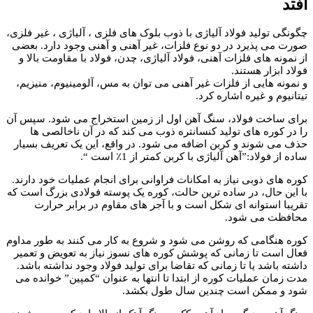
افتد
چگونگی تولید فولاد آلیاژی با ذوب بلوک های فلزی ، آلیاژی ، غیر فلزی،
صورت می پذیرد در دو نوع فلزات، غیر آهنی و آهنی وجود دارد. بعضی
از نمونه های فلزات آهنی، فولاد آلیاژی، چدن، فولاد با مقاومت بالا و
فولاد ابزار هستند.
و نمونه هایی از فلزات غیر آهنی می توان به مس، آلومینیوم، منیزیم،
تیتانیوم و غیره اشاره کرد.
برای ساخت فولاد، سنگ آهن اول از زمین استخراج می شود. سپس آن
را در کوره های تولید کنسانتره ذوب می کند که در آن ناخالصی ها
حذف می شوند و کربن اضافه می شود. در واقع، این یک تعریف بسیار
ساده از فولاد:”آهن آلیاژی با کربن کمتر از 1٪ است “.
کوره های ذوبی نیاز به امکانات فراوانی برای انجام عملیات خود دارند.
با این حال، در ساده ترین حالت، کوره یک پوسته فولادی بزرگ است که
تقریبا استوانه ای شکل است و با آجر های مقاوم در برابر حرارت
محافظت می شود.
کوره هنگامی که روشن می شود و شروع به کار می کنند به طور مداوم
فعال است تا زمانی که پوشش کوره های نسوز نیاز به تعویض و تعمیر
داشته باشد یا تا زمانی که تقاضا برای تولید فولاد وجود نداشته باشد.
مدت زمان عملیات کوره از ابتدا تا انتها به عنوان “کمپین” خوانده می
شود و ممکن است چندین سال طول بکشد.