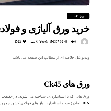
ورق CK45
خرید ورق آلیاژی و فولادی 45
0 نظر
1397-02-08
M.yosefi
1522
ویدیو ذیل خلاصه ای از مطالب این صفحه می باشد
ورق های Ck45
ورق هایی که با استاندارد ck شناخته می شوند، در حقیقت در دسته ی ورق های فولادی قرار می گیرند که مطابق با استاندارد
DIN
آلمان ( مرجع استاندارد آلیاژ های فولادی کشور جمهو