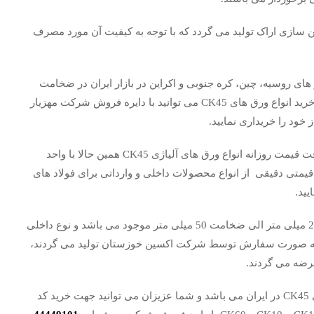
کت ماشین سازی اراک تولید می گردد که با توجه به کیفیت آن مورد مصرف
انواع وارداتی از کشور های روسیه، چین، کره جنوبی و اکراین در بازار ایران در ضخامت
های مختلف موجود می باشد و شما خریداران گرامی جهت خرید انواع ورق های CK45 می توانید با دایره فروش شرکت مهزیار
جهت کسب اطلاعات بیشتر در خصوص خرید، فروش و دریافت قیمت روزانه انواع ورق های آلیاژی CK45 همین حالا با واحد
متی دقیقی از انواع محصولات داخلی و وارداتی برای فولاد های
لازم به ذکر است ورق های CK45 در بازار ایران از ضخامت 2 میلی متر الی ضخامت 50 میلی متر موجود می باشد و نوع داخلی
 به صورت سفارش توسط شرکت اکسین خوزستان تولید می گردند،
شرکت مهزیار فولاد صنعت تامین کننده کلیه ورق های سری CK45 در ایران می باشد و شما عزیزان می توانید جهت خرید کد