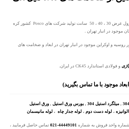
ضخامت های 0.40 میل الی 1.5 میل به صورت رول عرض 30 ، 40 ، 50 سانت تولید شرکت های Posco کشور کره
 الی 100 میل تولید کشور روسیه و اوکراین موجود در انبار تهران در ابعاد و ضخامت های
اژی
و فولادی استاندارد CK45 در ایران.
اد موجود با ما تماس بگیرید)
,
میلگرد استیل 304
,
بورس ورق استیل
,
ورق استیل
وانیزه
،
لوله دست دوم
،
لوله جدار چاه
،
لوله مانیسمان
ا شماره واحد فروش به شماره
44449101-021
تماس حاصل فرمایید ،