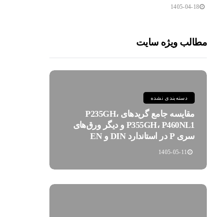
1405-04-18
مطالب ویژه سایت
دسته‌بندی نشده
مقایسه جامع گریدهای P235GH،
P355GH، P460NL1 و دیگر ورق‌های
سری P در استاندارد DIN و EN
1405-05-11