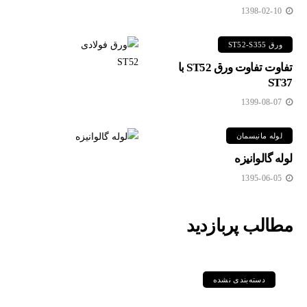
1398-02-10
ورق ST52-S355
تفاوت تفاوت ورق ST52 با
ST37
1399-08-07
لوله مانیسمان
لوله گالوانیزه
1395-06-05
مطالب پربازدید
دسته‌بندی نشده