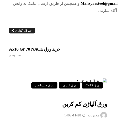
Mahzyarsteel@gmail
و همچنین از طریق ارسال پیامک به واتس
گاه سازید .
اشتراک گذاری
خرید ورق A516 Gr 70 NACE
پست بعدی
ورق CK45
ورق الیاژی
ورق ضدسایش
ورق آلیاژی کم کربن
مدیریت
1402-11-28