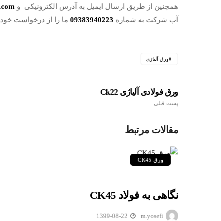
همچنین از طریق ارسال ایمیل به آدرس الکترونیکی و
.com
آپ شرکت به شماره
09383940223
ما را از درخواست خود آ
ورق آلیاژی
ورق فولادی آلیاژی Ck22
پست قبلی
مقالات مرتبط
ورق CK45
نگاهی به فولاد CK45
1399-08-22
m.yosefi