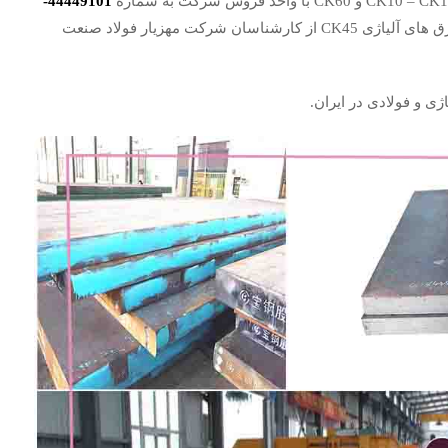
44449101-
تماس حاصل نموده تا اطلاعات جامعی از قیمت های ورق های آلیاژی CK45 از کارشناسان شرکت مهزیار فولاد صنعت
ژی و فولادی در ایران.