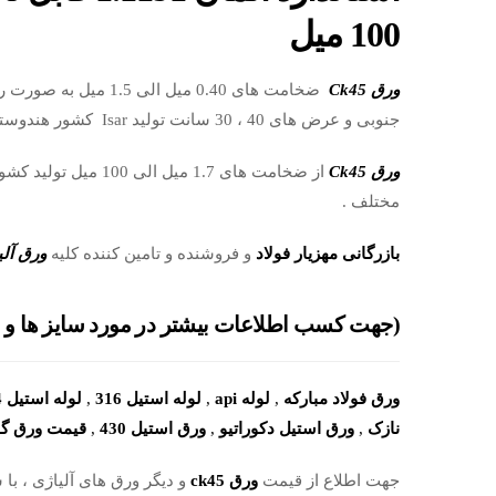
100 میل
ورق Ck45
جنوبی و عرض های 40 ، 30 سانت تولید Isar کشور هندوستان موجود در انبار تهران .
ورق Ck45
از ضخامت های 1.7 میل
مختلف .
بازرگانی مهزیار فولاد
و فروشنده و تامین کننده کلیه
ورق آلی
(جهت کسب اطلاعات بیشتر در مورد سایز ها و ابع
ورق فولاد مبارکه
,
لوله api
,
لوله استیل 316
,
لوله استیل 304
نازک
,
ورق استیل دکوراتیو
,
ورق استیل 430
,
قیمت ورق گال
جهت اطلاع از قیمت
ورق ck45
و دیگر ورق های آلیاژی ، ب