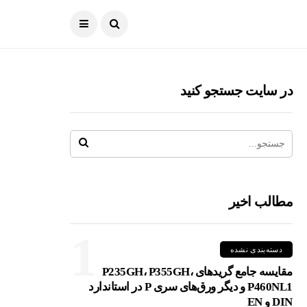
در سایت جستجو کنید
مطالب اخیر
1
دسته‌بندی نشده
مقایسه جامع گریدهای P235GH، P355GH،
P460NL1 و دیگر ورق‌های سری P در استاندارد
DIN و EN