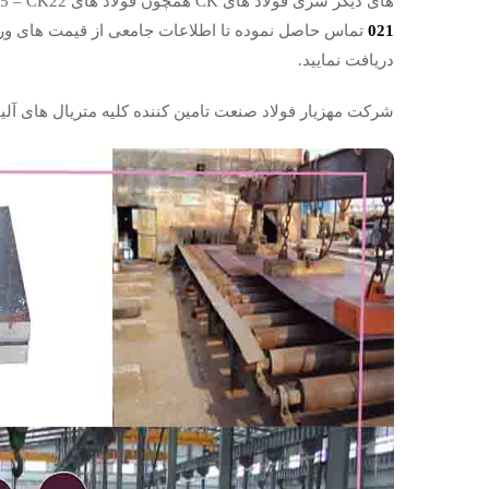
های دیگر سری فولاد های CK همچون فولاد های CK10 – CK15 – CK22 و CK60 با واحد فروش شرکت به شماره
021
دریافت نمایید.
شرکت مهزیار فولاد صنعت تامین کننده کلیه متریال های آلیا