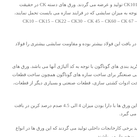
ورق های سری CK که از ورق CK10 آغاز می شود، تا آلیاژ CK101 تولید و عرضه می گردند. ورق های دسته CK در حقیقت
جه به میزان سایشی که در فرایند سازه می بایست تحمل نمایند،
بقه بندی شده و با نام های اختصاری و بین الملللی به نام CK10 – CK15 – CK22 – CK30 – CK 45 – CK60 – CK 67 –
 CK بالاتر رود، میزان کربن در بافت این فولاد بیشتر بوده و مقاومت سایشی بیشتری را فولاد
ایش با گرید بندی های گوناگون با توجه به کد آلیاژی آنها می باشد. ورق های
اران گرامی صنعتگر برای ساخت سازه های گوناگون همچون ساخت قطعات
ت ادوات کشتی سازی، قطعات صنعتی و بسیاری دیگر از قطعات،
معروف ترین گرید سری CK سری ورق های CK45 بوده که این ورق ها با دارا بودن میزان 4 الی 4.5 صدم درصد کربن در بافت
اتی و تولید برخی کارخانجات داخلی تولید می گردند که این ورق ها در انواع
ی برخوردار می باشند.