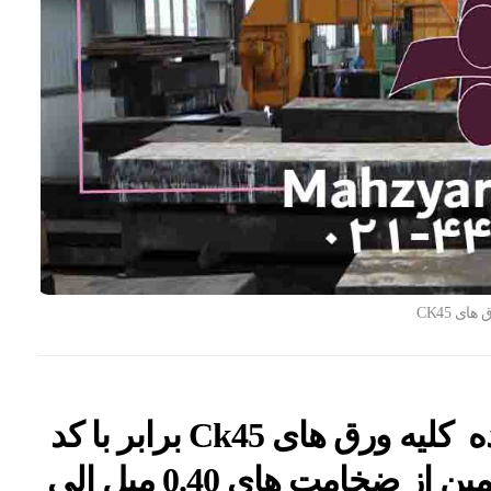
های CK45
تامین کننده ، خریدار و فروشنده کلیه ورق های Ck45 برابر با کد
استاندارد آلمان 1.1191 قابل تامین از ضخامت های 0.40 میل الی