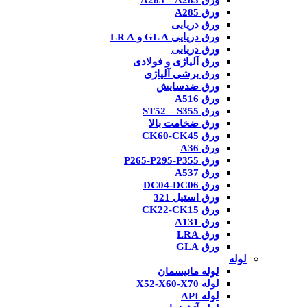
ورق A285 – A283
ورق A285
ورق دریایی
ورق دریایی GL A و LR A
ورق دریایی
ورق آلیاژی و فولادی
ورق برشی آلیاژی
ورق ضدسایش
ورق A516
ورق ST52 – S355
ورق ضخامت بالا
ورق CK60-CK45
ورق A36
ورق P265-P295-P355
ورق A537
ورق DC04-DC06
ورق استیل 321
ورق CK22-CK15
ورق A131
ورق LRA
ورق GLA
لوله
لوله مانیسمان
لوله X52-X60-X70
لوله API