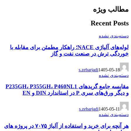
مطالب ویژه
Recent Posts
دسته‌بندی نشده
لوله‌های آلیاژی NACE؛ راهکار مطمئن برای مقابله با
خوردگی ترش در صنعت نفت و گاز
s.zebarjadi
1405-05-18
دسته‌بندی نشده
مقایسه جامع گریدهای P235GH، P355GH، P460NL1
و دیگر ورق‌های سری P در استاندارد DIN و EN
s.zebarjadi
1405-05-11
دسته‌بندی نشده
هر آنچه برای خرید و استفاده از آلیاژ ۷۰۷۵ در پروژه های