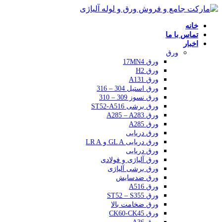
خانه
تماس با ما
اخبار
ورق
ورق 17MN4
ورق H2
ورق A131
ورق استیل 304 – 316
ورق نسوز 309 – 310
ورق برشی ST52-A516
ورق A285 – A283
ورق A285
ورق دریایی
ورق دریایی GL A و LR A
ورق دریایی
ورق آلیاژی و فولادی
ورق برشی آلیاژی
ورق ضدسایش
ورق A516
ورق ST52 – S355
ورق ضخامت بالا
ورق CK60-CK45