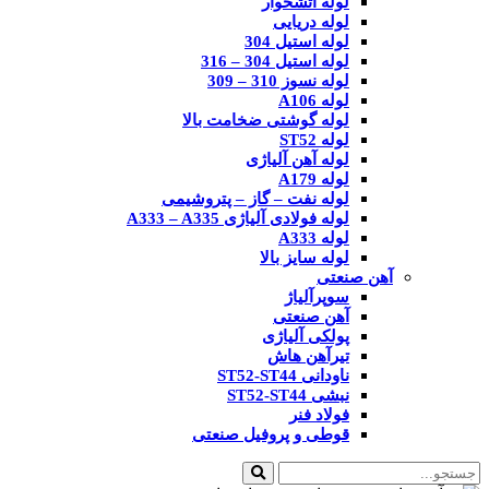
لوله آتشخوار
لوله دریایی
لوله استیل 304
لوله استیل 304 – 316
لوله نسوز 310 – 309
لوله A106
لوله گوشتی ضخامت بالا
لوله ST52
لوله آهن آلیاژی
لوله A179
لوله نفت – گاز – پتروشیمی
لوله فولادی آلیاژی A333 – A335
لوله A333
لوله سایز بالا
آهن صنعتی
سوپرآلیاژ
آهن صنعتی
پولکی آلیاژی
تیرآهن هاش
ناودانی ST52-ST44
نبشی ST52-ST44
فولاد فنر
قوطی و پروفیل صنعتی