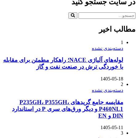
در سایت جستجو کنید
مطالب اخیر
1
دسته‌بندی نشده
لوله‌های آلیاژی NACE؛ راهکار مطمئن برای مقابله
با خوردگی ترش در صنعت نفت و گاز
1405-05-18
2
دسته‌بندی نشده
مقایسه جامع گریدهای P235GH، P355GH،
P460NL1 و دیگر ورق‌های سری P در استاندارد
DIN و EN
1405-05-11
3