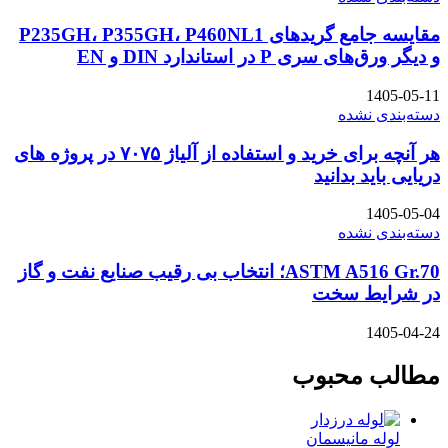
مقایسه جامع گریدهای P235GH، P355GH، P460NL1
و دیگر ورق‌های سری P در استاندارد DIN و EN
1405-05-11
دسته‌بندی نشده
هر آنچه برای خرید و استفاده از آلیاژ ۷۰۷۵ در پروژه های
دریایی باید بدانید
1405-05-04
دسته‌بندی نشده
ASTM A516 Gr.70؛ انتخاب بی رقیب صنایع نفت و گاز
در شرایط سخت
1405-04-24
مطالب محبوب
لوله مانیسمان