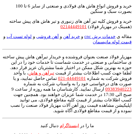
خرید و فروش انواع هاش های فولادی و صنعتی از سایز 6 تا 100
بصورت سبک و سنگین
خرید و فروش کلیه تیر آهن های زنبوری و تیر هاش های پیش ساخته
(همینک در مهزیار فولاد)
02144449101
مقاله ی
خدمات برش cnc
و
خرید آهن
و
آهن فروشی
و
لوله تست آب
و
قیمت لوله مانیسمان
مهزیار فولاد صنعت بعنوان فروشنده و خریدار تیرآهن هاش پیش ساخته
ی ساختمانی و صنعتی در خدمت شماست تا خدمات خود را در این
حوزه به بهترین شکل ممکن در اختیار شما مشتریان عزیز قرار دهد.
لطفا جهت کسب اطلاعات بیشتر از قیمت
تیرآهن و هاش
، با واحد
فروش شرکت به شماره
44449101-021
تماس حاصل نمایید، و یا
صورت های درخواستی خود را به واستاپ شرکت به شماره
09383940223
ارسال نمایید. کارشناسان ما همه روزه از ساعت 9
صبح الی 17:30 در خدمت شما عزیزان خواهند بود. همچنین جهت
کسب اطلاعات بیشتر از قیمت کلیه مقاطع فولادی، می توانید
اپلیکیشن مشاهده قیمت روز آهن آلات مهزیار فولاد صنعت را نصب
نموده و از قیمت مقاطع فولادی آگاه شوید.
ما را در
اینستاگرام
دنبال کنید