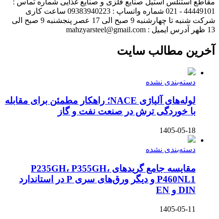
مقاطع استنلس استیل صنایع فلزی و صنایع غذایی شماره تماس :
44449101 - 021 شماره واتساپ : 09383940223 ساعت کاری
شرکت شنبه تا چهارشنبه 9 صبح الی 17 عصر پنجشنبه 9 صبح الی
13 ظهر آدرس ایمیل : mahzyarsteel@gmail.com
آخرین مطالب سایت
دسته‌بندی نشده
لوله‌های آلیاژی NACE؛ راهکار مطمئن برای مقابله
با خوردگی ترش در صنعت نفت و گاز
1405-05-18
دسته‌بندی نشده
مقایسه جامع گریدهای P235GH، P355GH،
P460NL1 و دیگر ورق‌های سری P در استاندارد
DIN و EN
1405-05-11