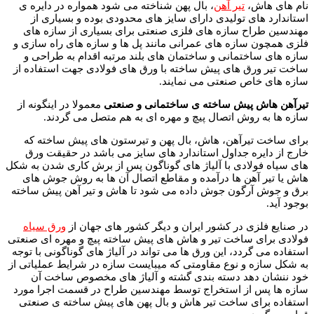
نام های هاش،
تیر آهن
، بال پهن شناخته می شود همواره در دایره ی
استاندارد های تولیدی دارای سایز های محدودی بوده و بسیاری از
مهندسین طراح سازه های فلزی صنعتی برای بسیاری از سازه های
فلزی همچون سازه های عمرانی مانند پل ها و سازه های راه سازی و
سازه های ساختمانی و ساختمان های بلند مرتبه اقدام به طراحی و
ساخت تیر ورق های پیش ساخته با ورق های فولادی جهت استفاده از
سازه های خاص صنعتی می نمایند.
تیرآهن هاش پیش ساخته ی ساختمانی و صنعتی
معمولا در اینگونه از
سازه ها به روش اتصال پیچ و مهره ای به هم متصل می گردند.
برای ساخت تیرآهن، هاش، بال پهن و تیرستون های پیش ساخته که
خارج از دایره جداول استاندارد های سایز می باشد در حقیقت ورق
های سیاه فولادی با آلیاژ های گوناگون پس از برش کاری شدن به شکل
هاش یا تیر آهن ها درآمده و مقاطع اتصال آن ها به روش جوش های
برق و جوش آرگون جوش داده می شود تا هاش و تیر آهن پیش ساخته
بوجود آید.
در صنایع فلزی در کشور ایران و دیگر کشور های جهان از
ورق سیاه
فولادی برای ساخت تیر و هاش های پیش ساخته پیچ و مهره ای صنعتی
استفاده می گردد، این ورق ها می تواند در آلیاژ های گوناگونی با توجه
به شکل سازه و نوع مقاومتی که میبایست سازه در شرایط عملیاتی از
خود ننشان دهد دسته بندی گشته و آلیاژ های مخصوص ساخت آن
سازه ها پس از استخراج توسط مهندسین طراح در قسمت اجرا مورد
استفاده برای ساخت تیر هاش و بال پهن های پیش ساخته ی صنعتی