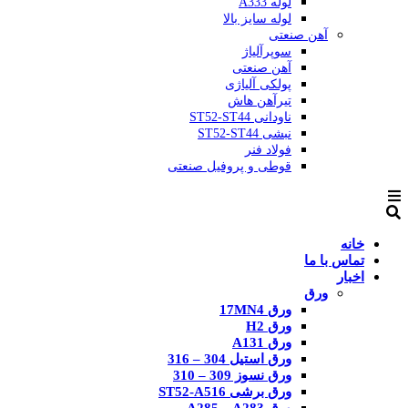
لوله A333
لوله سایز بالا
آهن صنعتی
سوپرآلیاژ
آهن صنعتی
پولکی آلیاژی
تیرآهن هاش
ناودانی ST52-ST44
نبشی ST52-ST44
فولاد فنر
قوطی و پروفیل صنعتی
خانه
تماس با ما
اخبار
ورق
ورق 17MN4
ورق H2
ورق A131
ورق استیل 304 – 316
ورق نسوز 309 – 310
ورق برشی ST52-A516