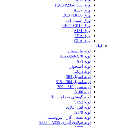
ورق A36
ورق P265-P295-P355
ورق A537
ورق DC04-DC06
ورق استیل 321
ورق CK22-CK15
ورق A131
ورق LRA
ورق GLA
لوله
لوله مانیسمان
لوله X52-X60-X70
لوله API
لوله آتشخوار
لوله دریایی
لوله استیل 304
لوله استیل 304 – 316
لوله نسوز 310 – 309
لوله A106
لوله گوشتی ضخامت بالا
لوله ST52
لوله آهن آلیاژی
لوله A179
لوله نفت – گاز – پتروشیمی
لوله فولادی آلیاژی A333 – A335