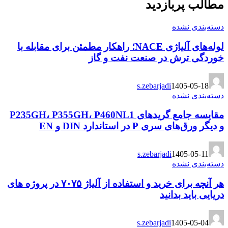
مطالب پربازدید
دسته‌بندی نشده
لوله‌های آلیاژی NACE؛ راهکار مطمئن برای مقابله با
خوردگی ترش در صنعت نفت و گاز
s.zebarjadi
1405-05-18
دسته‌بندی نشده
مقایسه جامع گریدهای P235GH، P355GH، P460NL1
و دیگر ورق‌های سری P در استاندارد DIN و EN
s.zebarjadi
1405-05-11
دسته‌بندی نشده
هر آنچه برای خرید و استفاده از آلیاژ ۷۰۷۵ در پروژه های
دریایی باید بدانید
s.zebarjadi
1405-05-04