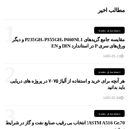
مطالب اخیر
1
دسته‌بندی نشده
مقایسه جامع گریدهای P235GH، P355GH، P460NL1 و دیگر
ورق‌های سری P در استاندارد DIN و EN
1405-05-11
2
دسته‌بندی نشده
هر آنچه برای خرید و استفاده از آلیاژ ۷۰۷۵ در پروژه های دریایی
باید بدانید
1405-05-04
3
دسته‌بندی نشده
ASTM A516 Gr.70؛ انتخاب بی رقیب صنایع نفت و گاز در شرایط