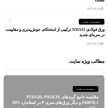
سخت
1405-04-24
4
دسته‌بندی نشده
ورق فولادی S355J2؛ ترکیبی از استحکام، جوش‌پذیری و مقاومت
در سرمای شدید
1405-04-18
مطالب ویژه سایت
دسته‌بندی نشده
مقایسه جامع گریدهای P235GH، P355GH،
P460NL1 و دیگر ورق‌های سری P در استاندارد DIN
و EN