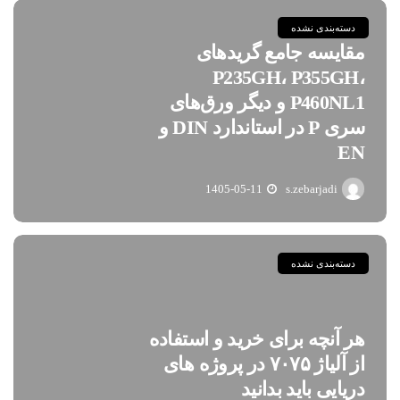
دسته‌بندی نشده
مقایسه جامع گریدهای
P235GH، P355GH،
P460NL1 و دیگر ورق‌های
سری P در استاندارد DIN و
EN
1405-05-11
s.zebarjadi
دسته‌بندی نشده
هر آنچه برای خرید و استفاده
از آلیاژ ۷۰۷۵ در پروژه های
دریایی باید بدانید