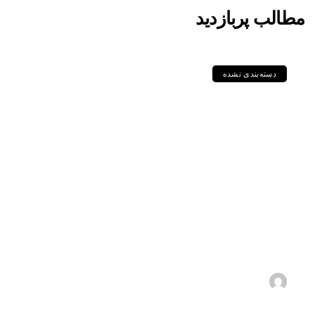
مطالب پربازدید
دسته‌بندی نشده
مقایسه جامع گریدهای P235GH،
P355GH، P460NL1 و دیگر
ورق‌های سری P در استاندارد DIN
و EN
1405-05-11
s.zebarjadi