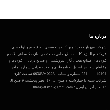
درباره ما
شرکت مهزیار فولاد تامین کننده تخصصی انواع ورق و لوله های
فولادی و آلیاژی کلیه مقاطع خاص صنعتی و آلیاژی کلیه آهن آلات و
فولادهای صنایع نفت ، گاز ، پتروشیمی و صنایع دریایی ، فولادها و
مقاطع استنلس استیل صنایع فلزی و صنایع غذایی شماره تماس :
44449101 - 021 شماره واتساپ : 09383940223 ساعت کاری
شرکت شنبه تا چهارشنبه 9 صبح الی 17 عصر پنجشنبه 9 صبح الی
13 ظهر آدرس ایمیل : mahzyarsteel@gmail.com