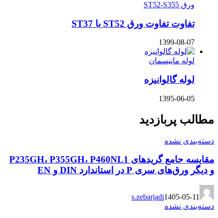
ورق ST52-S355
تفاوت تفاوت ورق ST52 با ST37
1399-08-07
لوله مانیسمان
لوله گالوانیزه
1395-06-05
مطالب پربازدید
دسته‌بندی نشده
مقایسه جامع گریدهای P235GH، P355GH، P460NL1
و دیگر ورق‌های سری P در استاندارد DIN و EN
s.zebarjadi
1405-05-11
دسته‌بندی نشده