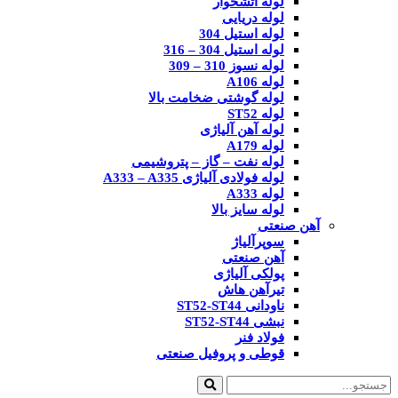
لوله آتشخوار
لوله دریایی
لوله استیل 304
لوله استیل 304 – 316
لوله نسوز 310 – 309
لوله A106
لوله گوشتی ضخامت بالا
لوله ST52
لوله آهن آلیاژی
لوله A179
لوله نفت – گاز – پتروشیمی
لوله فولادی آلیاژی A333 – A335
لوله A333
لوله سایز بالا
آهن صنعتی
سوپرآلیاژ
آهن صنعتی
پولکی آلیاژی
تیرآهن هاش
ناودانی ST52-ST44
نبشی ST52-ST44
فولاد فنر
قوطی و پروفیل صنعتی