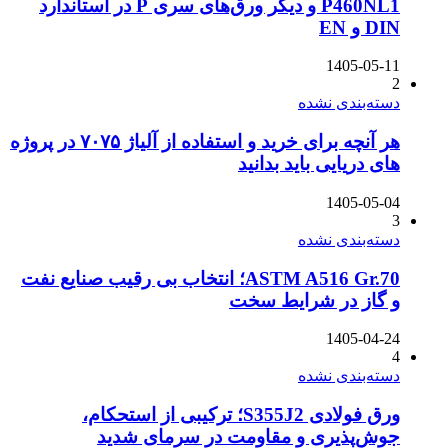
P460NL1 و دیگر ورق‌های سری P در استاندارد
DIN و EN
1405-05-11
2
دسته‌بندی نشده
هر آنچه برای خرید و استفاده از آلیاژ ۷۰۷۵ در پروژه
های دریایی باید بدانید
1405-05-04
3
دسته‌بندی نشده
ASTM A516 Gr.70؛ انتخاب بی رقیب صنایع نفت
و گاز در شرایط سخت
1405-04-24
4
دسته‌بندی نشده
ورق فولادی S355J2؛ ترکیبی از استحکام،
جوش‌پذیری و مقاومت در سرمای شدید