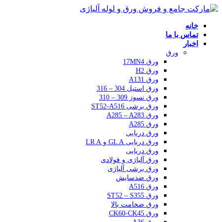
خانه
تماس با ما
اخبار
ورق
ورق 17MN4
ورق H2
ورق A131
ورق استیل 304 – 316
ورق نسوز 309 – 310
ورق برشی ST52-A516
ورق A285 – A283
ورق A285
ورق دریایی
ورق دریایی GL A و LR A
ورق دریایی
ورق آلیاژی و فولادی
ورق برشی آلیاژی
ورق ضدسایش
ورق A516
ورق ST52 – S355
ورق ضخامت بالا
ورق CK60-CK45