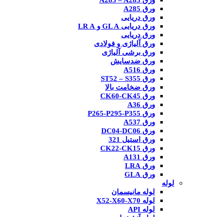
ورق A285 – A283
ورق A285
ورق دریایی
ورق دریایی GL A و LR A
ورق دریایی
ورق آلیاژی و فولادی
ورق برشی آلیاژی
ورق ضدسایش
ورق A516
ورق ST52 – S355
ورق ضخامت بالا
ورق CK60-CK45
ورق A36
ورق P265-P295-P355
ورق A537
ورق DC04-DC06
ورق استیل 321
ورق CK22-CK15
ورق A131
ورق LRA
ورق GLA
لوله
لوله مانیسمان
لوله X52-X60-X70
لوله API