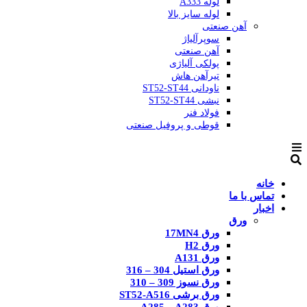
لوله A333
لوله سایز بالا
آهن صنعتی
سوپرآلیاژ
آهن صنعتی
پولکی آلیاژی
تیرآهن هاش
ناودانی ST52-ST44
نبشی ST52-ST44
فولاد فنر
قوطی و پروفیل صنعتی
خانه
تماس با ما
اخبار
ورق
ورق 17MN4
ورق H2
ورق A131
ورق استیل 304 – 316
ورق نسوز 309 – 310
ورق برشی ST52-A516