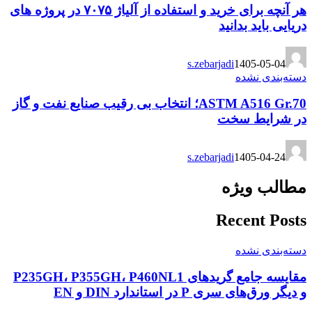
هر آنچه برای خرید و استفاده از آلیاژ ۷۰۷۵ در پروژه های
دریایی باید بدانید
s.zebarjadi
1405-05-04
دسته‌بندی نشده
ASTM A516 Gr.70؛ انتخاب بی رقیب صنایع نفت و گاز
در شرایط سخت
s.zebarjadi
1405-04-24
مطالب ویژه
Recent Posts
دسته‌بندی نشده
مقایسه جامع گریدهای P235GH، P355GH، P460NL1
و دیگر ورق‌های سری P در استاندارد DIN و EN