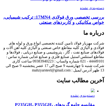
دسته‌بندی نشده
بررسی تخصصی ورق فولادی 17MN4: ترکیب شیمیایی،
خواص مکانیکی و کاربردهای صنعتی
درباره ما
شرکت مهزیار فولاد تامین کننده تخصصی انواع ورق و لوله های
فولادی و آلیاژی کلیه مقاطع خاص صنعتی و آلیاژی کلیه آهن آلات و
فولادهای صنایع نفت ، گاز ، پتروشیمی و صنایع دریایی ، فولادها و
مقاطع استنلس استیل صنایع فلزی و صنایع غذایی شماره تماس :
44449101 - 021 شماره واتساپ : 09383940223 ساعت کاری
شرکت شنبه تا چهارشنبه 9 صبح الی 17 عصر پنجشنبه 9 صبح الی
13 ظهر آدرس ایمیل : mahzyarsteel@gmail.com
آخرین مطالب سایت
دسته‌بندی نشده
مقایسه جامع گریدهای P235GH، P355GH،