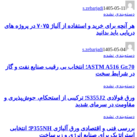
s.zebarjadi
1405-05-11
دسته‌بندی نشده
هر آنچه برای خرید و استفاده از آلیاژ ۷۰۷۵ در پروژه های
دریایی باید بدانید
s.zebarjadi
1405-05-04
دسته‌بندی نشده
ASTM A516 Gr.70؛ انتخاب بی رقیب صنایع نفت و گاز
در شرایط سخت
دسته‌بندی نشده
ورق فولادی S355J2؛ ترکیبی از استحکام، جوش‌پذیری و
مقاومت در سرمای شدید
دسته‌بندی نشده
بررسی فنی و اقتصادی ورق آلیاژی P355NH؛ انتخابی
استراتژیک برای صنایع انرژی و زیرساخت