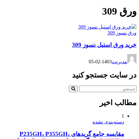
ورق 309
ورق نسوز 309
خرید ورق استیل نسوز 309
مدیریت
1403-02-05
در سایت جستجو کنید
مطالب اخیر
1
دسته‌بندی نشده
مقایسه جامع گریدهای P235GH، P355GH،