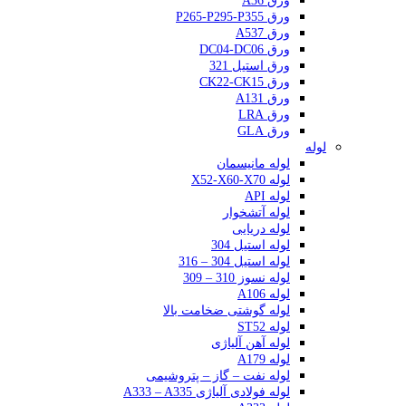
ورق A36
ورق P265-P295-P355
ورق A537
ورق DC04-DC06
ورق استیل 321
ورق CK22-CK15
ورق A131
ورق LRA
ورق GLA
لوله
لوله مانیسمان
لوله X52-X60-X70
لوله API
لوله آتشخوار
لوله دریایی
لوله استیل 304
لوله استیل 304 – 316
لوله نسوز 310 – 309
لوله A106
لوله گوشتی ضخامت بالا
لوله ST52
لوله آهن آلیاژی
لوله A179
لوله نفت – گاز – پتروشیمی
لوله فولادی آلیاژی A333 – A335