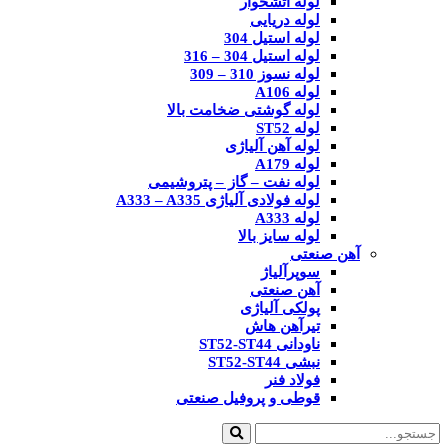
لوله آتشخوار
لوله دریایی
لوله استیل 304
لوله استیل 304 – 316
لوله نسوز 310 – 309
لوله A106
لوله گوشتی ضخامت بالا
لوله ST52
لوله آهن آلیاژی
لوله A179
لوله نفت – گاز – پتروشیمی
لوله فولادی آلیاژی A333 – A335
لوله A333
لوله سایز بالا
آهن صنعتی
سوپرآلیاژ
آهن صنعتی
پولکی آلیاژی
تیرآهن هاش
ناودانی ST52-ST44
نبشی ST52-ST44
فولاد فنر
قوطی و پروفیل صنعتی