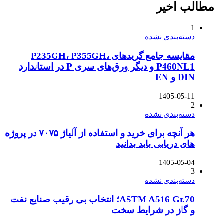
مطالب اخیر
1
دسته‌بندی نشده
مقایسه جامع گریدهای P235GH، P355GH،
P460NL1 و دیگر ورق‌های سری P در استاندارد
DIN و EN
1405-05-11
2
دسته‌بندی نشده
هر آنچه برای خرید و استفاده از آلیاژ ۷۰۷۵ در پروژه
های دریایی باید بدانید
1405-05-04
3
دسته‌بندی نشده
ASTM A516 Gr.70؛ انتخاب بی رقیب صنایع نفت
و گاز در شرایط سخت