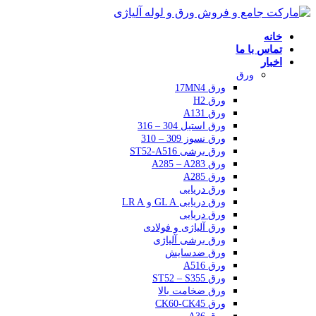
خانه
تماس با ما
اخبار
ورق
ورق 17MN4
ورق H2
ورق A131
ورق استیل 304 – 316
ورق نسوز 309 – 310
ورق برشی ST52-A516
ورق A285 – A283
ورق A285
ورق دریایی
ورق دریایی GL A و LR A
ورق دریایی
ورق آلیاژی و فولادی
ورق برشی آلیاژی
ورق ضدسایش
ورق A516
ورق ST52 – S355
ورق ضخامت بالا
ورق CK60-CK45