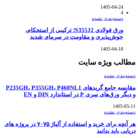
1405-04-24
4
دسته‌بندی نشده
ورق فولادی S355J2؛ ترکیبی از استحکام،
جوش‌پذیری و مقاومت در سرمای شدید
1405-04-18
مطالب ویژه سایت
دسته‌بندی نشده
مقایسه جامع گریدهای P235GH، P355GH، P460NL1
و دیگر ورق‌های سری P در استاندارد DIN و EN
1405-05-11
دسته‌بندی نشده
هر آنچه برای خرید و استفاده از آلیاژ ۷۰۷۵ در پروژه های
دریایی باید بدانید