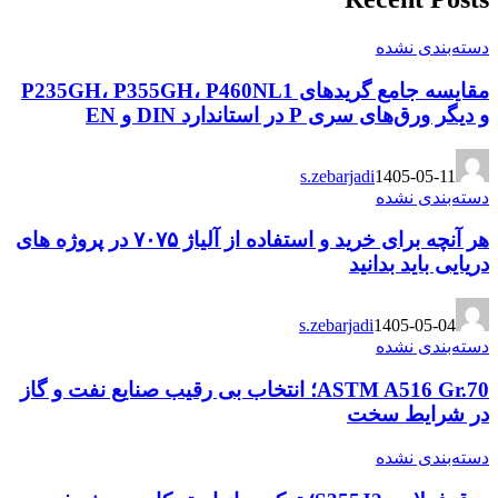
دسته‌بندی نشده
مقایسه جامع گریدهای P235GH، P355GH، P460NL1
و دیگر ورق‌های سری P در استاندارد DIN و EN
s.zebarjadi
1405-05-11
دسته‌بندی نشده
هر آنچه برای خرید و استفاده از آلیاژ ۷۰۷۵ در پروژه های
دریایی باید بدانید
s.zebarjadi
1405-05-04
دسته‌بندی نشده
ASTM A516 Gr.70؛ انتخاب بی رقیب صنایع نفت و گاز
در شرایط سخت
دسته‌بندی نشده