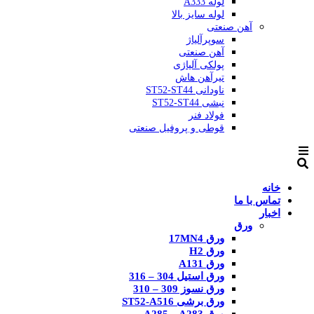
لوله A333
لوله سایز بالا
آهن صنعتی
سوپرآلیاژ
آهن صنعتی
پولکی آلیاژی
تیرآهن هاش
ناودانی ST52-ST44
نبشی ST52-ST44
فولاد فنر
قوطی و پروفیل صنعتی
خانه
تماس با ما
اخبار
ورق
ورق 17MN4
ورق H2
ورق A131
ورق استیل 304 – 316
ورق نسوز 309 – 310
ورق برشی ST52-A516