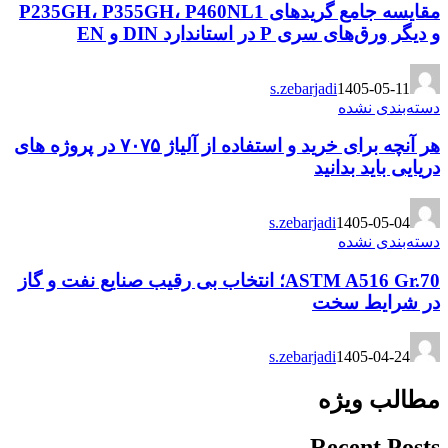
مقایسه جامع گریدهای P235GH، P355GH، P460NL1
و دیگر ورق‌های سری P در استاندارد DIN و EN
s.zebarjadi
1405-05-11
دسته‌بندی نشده
هر آنچه برای خرید و استفاده از آلیاژ ۷۰۷۵ در پروژه های
دریایی باید بدانید
s.zebarjadi
1405-05-04
دسته‌بندی نشده
ASTM A516 Gr.70؛ انتخاب بی رقیب صنایع نفت و گاز
در شرایط سخت
s.zebarjadi
1405-04-24
مطالب ویژه
Recent Posts