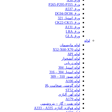
ورق A36
ورق P265-P295-P355
ورق A537
ورق DC04-DC06
ورق استیل 321
ورق CK22-CK15
ورق A131
ورق LRA
ورق GLA
لوله
لوله مانیسمان
لوله X52-X60-X70
لوله API
لوله آتشخوار
لوله دریایی
لوله استیل 304
لوله استیل 304 – 316
لوله نسوز 310 – 309
لوله A106
لوله گوشتی ضخامت بالا
لوله ST52
لوله آهن آلیاژی
لوله A179
لوله نفت – گاز – پتروشیمی
لوله فولادی آلیاژی A333 – A335