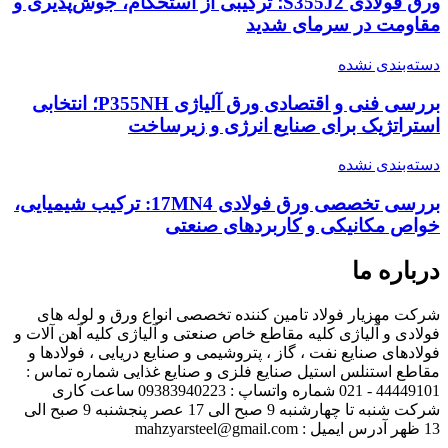
ورق فولادی S355J2؛ ترکیبی از استحکام، جوش‌پذیری و
مقاومت در سرمای شدید
دسته‌بندی نشده
بررسی فنی و اقتصادی ورق آلیاژی P355NH؛ انتخابی
استراتژیک برای صنایع انرژی و زیرساخت
دسته‌بندی نشده
بررسی تخصصی ورق فولادی 17MN4: ترکیب شیمیایی،
خواص مکانیکی و کاربردهای صنعتی
درباره ما
شرکت مهزیار فولاد تامین کننده تخصصی انواع ورق و لوله های
فولادی و آلیاژی کلیه مقاطع خاص صنعتی و آلیاژی کلیه آهن آلات و
فولادهای صنایع نفت ، گاز ، پتروشیمی و صنایع دریایی ، فولادها و
مقاطع استنلس استیل صنایع فلزی و صنایع غذایی شماره تماس :
44449101 - 021 شماره واتساپ : 09383940223 ساعت کاری
شرکت شنبه تا چهارشنبه 9 صبح الی 17 عصر پنجشنبه 9 صبح الی
13 ظهر آدرس ایمیل : mahzyarsteel@gmail.com