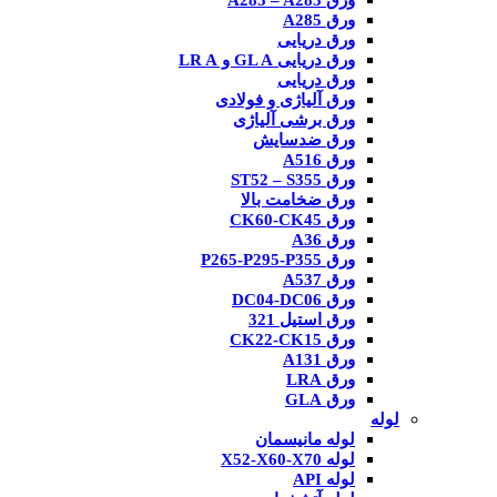
ورق A285 – A283
ورق A285
ورق دریایی
ورق دریایی GL A و LR A
ورق دریایی
ورق آلیاژی و فولادی
ورق برشی آلیاژی
ورق ضدسایش
ورق A516
ورق ST52 – S355
ورق ضخامت بالا
ورق CK60-CK45
ورق A36
ورق P265-P295-P355
ورق A537
ورق DC04-DC06
ورق استیل 321
ورق CK22-CK15
ورق A131
ورق LRA
ورق GLA
لوله
لوله مانیسمان
لوله X52-X60-X70
لوله API