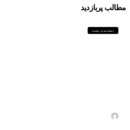
مطالب پربازدید
دسته‌بندی نشده
مقایسه جامع گریدهای P235GH،
P355GH، P460NL1 و دیگر
ورق‌های سری P در استاندارد DIN
و EN
1405-05-11
s.zebarjadi