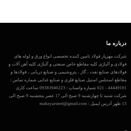
درباره ما
شرکت مهزیار فولاد تامین کننده تخصصی انواع ورق و لوله های
فولادی و آلیاژی کلیه مقاطع خاص صنعتی و آلیاژی کلیه آهن آلات و
فولادهای صنایع نفت ، گاز ، پتروشیمی و صنایع دریایی ، فولادها و
مقاطع استنلس استیل صنایع فلزی و صنایع غذایی شماره تماس :
44449101 - 021 شماره واتساپ : 09383940223 ساعت کاری
شرکت شنبه تا چهارشنبه 9 صبح الی 17 عصر پنجشنبه 9 صبح الی
13 ظهر آدرس ایمیل : mahzyarsteel@gmail.com