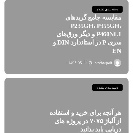
دسته‌بندی نشده
مقایسه جامع گریدهای
P235GH، P355GH،
P460NL1 و دیگر ورق‌های
سری P در استاندارد DIN و
EN
1405-05-11
s.zebarjadi
دسته‌بندی نشده
هر آنچه برای خرید و استفاده
از آلیاژ ۷۰۷۵ در پروژه های
دریایی باید بدانید