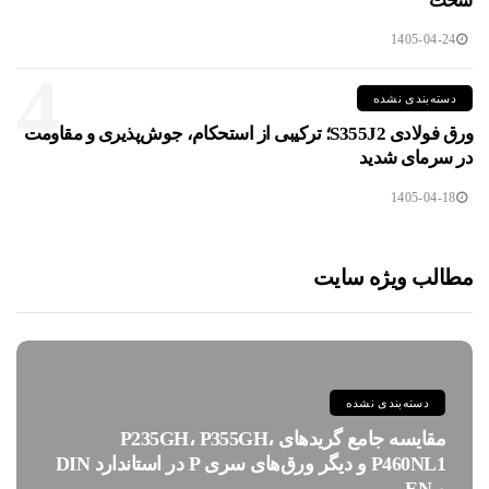
سخت
1405-04-24
4
دسته‌بندی نشده
ورق فولادی S355J2؛ ترکیبی از استحکام، جوش‌پذیری و مقاومت
در سرمای شدید
1405-04-18
مطالب ویژه سایت
دسته‌بندی نشده
مقایسه جامع گریدهای P235GH، P355GH،
P460NL1 و دیگر ورق‌های سری P در استاندارد DIN
و EN