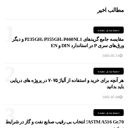
مطالب اخیر
1
دسته‌بندی نشده
مقایسه جامع گریدهای P235GH، P355GH، P460NL1 و دیگر
ورق‌های سری P در استاندارد DIN و EN
1405-05-11
2
دسته‌بندی نشده
هر آنچه برای خرید و استفاده از آلیاژ ۷۰۷۵ در پروژه های دریایی
باید بدانید
1405-05-04
3
دسته‌بندی نشده
ASTM A516 Gr.70؛ انتخاب بی رقیب صنایع نفت و گاز در شرایط