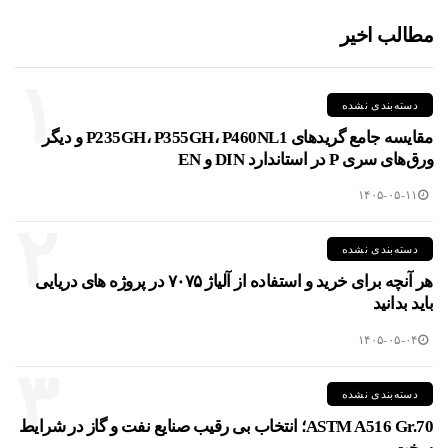
مطالب اخیر
۱
دسته‌بندی نشده
مقایسه جامع گریدهای P235GH، P355GH، P460NL1 و دیگر
ورق‌های سری P در استاندارد DIN و EN
۱۴۰۵-۰۵-۱۱
۲
دسته‌بندی نشده
هر آنچه برای خرید و استفاده از آلیاژ ۷۰۷۵ در پروژه های دریایی
باید بدانید
۱۴۰۵-۰۵-۰۴
۳
دسته‌بندی نشده
ASTM A516 Gr.70؛ انتخاب بی رقیب صنایع نفت و گاز در شرایط