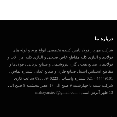
درباره ما
شرکت مهزیار فولاد تامین کننده تخصصی انواع ورق و لوله های
فولادی و آلیاژی کلیه مقاطع خاص صنعتی و آلیاژی کلیه آهن آلات و
فولادهای صنایع نفت ، گاز ، پتروشیمی و صنایع دریایی ، فولادها و
مقاطع استنلس استیل صنایع فلزی و صنایع غذایی شماره تماس :
44449101 - 021 شماره واتساپ : 09383940223 ساعت کاری
شرکت شنبه تا چهارشنبه 9 صبح الی 17 عصر پنجشنبه 9 صبح الی
13 ظهر آدرس ایمیل : mahzyarsteel@gmail.com