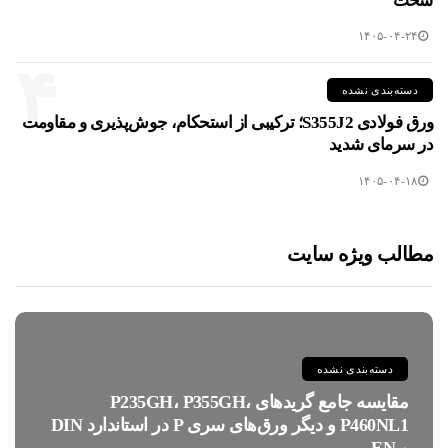
سخت
۱۴۰۵-۰۴-۲۴
۴
دسته‌بندی نشده
ورق فولادی S355J2؛ ترکیبی از استحکام، جوش‌پذیری و مقاومت
در سرمای شدید
۱۴۰۵-۰۴-۱۸
مطالب ویژه سایت
دسته‌بندی نشده
مقایسه جامع گریدهای P235GH، P355GH،
P460NL1 و دیگر ورق‌های سری P در استاندارد DIN
و EN