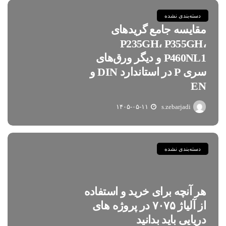
دسته‌بندی نشده
مقایسه جامع گریدهای
P235GH، P355GH،
P460NL1 و دیگر ورق‌های
سری P در استاندارد DIN و
EN
۱۴۰۵-۰۵-۱۱
s.zebarjadi
دسته‌بندی نشده
هر آنچه برای خرید و استفاده
از آلیاژ ۷۰۷۵ در پروژه های
دریایی باید بدانید