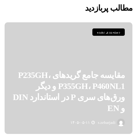
مطالب پربازدید
دسته‌بندی نشده
مقایسه جامع گریدهای P235GH،
P355GH، P460NL1 و دیگر
ورق‌های سری P در استاندارد DIN
و EN
۱۴۰۵-۰۵-۱۱
s.zebarjadi