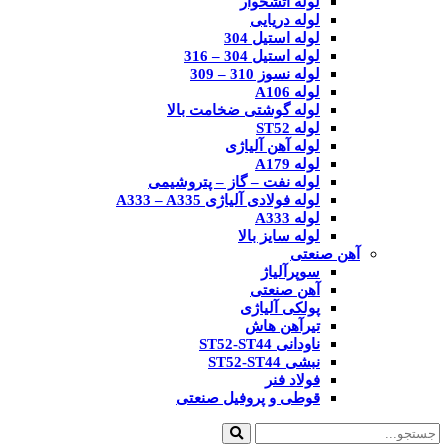
لوله آتشخوار
لوله دریایی
لوله استیل 304
لوله استیل 304 – 316
لوله نسوز 310 – 309
لوله A106
لوله گوشتی ضخامت بالا
لوله ST52
لوله آهن آلیاژی
لوله A179
لوله نفت – گاز – پتروشیمی
لوله فولادی آلیاژی A333 – A335
لوله A333
لوله سایز بالا
آهن صنعتی
سوپرآلیاژ
آهن صنعتی
پولکی آلیاژی
تیرآهن هاش
ناودانی ST52-ST44
نبشی ST52-ST44
فولاد فنر
قوطی و پروفیل صنعتی