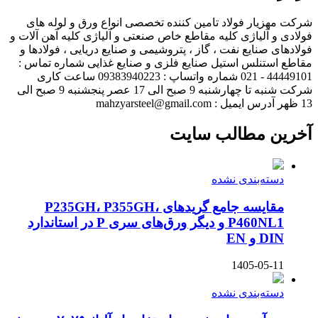
شرکت مهزیار فولاد تامین کننده تخصصی انواع ورق و لوله های
فولادی و آلیاژی کلیه مقاطع خاص صنعتی و آلیاژی کلیه آهن آلات و
فولادهای صنایع نفت ، گاز ، پتروشیمی و صنایع دریایی ، فولادها و
مقاطع استنلس استیل صنایع فلزی و صنایع غذایی شماره تماس :
44449101 - 021 شماره واتساپ : 09383940223 ساعت کاری
شرکت شنبه تا چهارشنبه 9 صبح الی 17 عصر پنجشنبه 9 صبح الی
13 ظهر آدرس ایمیل : mahzyarsteel@gmail.com
آخرین مطالب سایت
دسته‌بندی نشده
مقایسه جامع گریدهای P235GH، P355GH،
P460NL1 و دیگر ورق‌های سری P در استاندارد
DIN و EN
1405-05-11
دسته‌بندی نشده