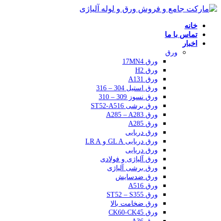
خانه
تماس با ما
اخبار
ورق
ورق 17MN4
ورق H2
ورق A131
ورق استیل 304 – 316
ورق نسوز 309 – 310
ورق برشی ST52-A516
ورق A285 – A283
ورق A285
ورق دریایی
ورق دریایی GL A و LR A
ورق دریایی
ورق آلیاژی و فولادی
ورق برشی آلیاژی
ورق ضدسایش
ورق A516
ورق ST52 – S355
ورق ضخامت بالا
ورق CK60-CK45