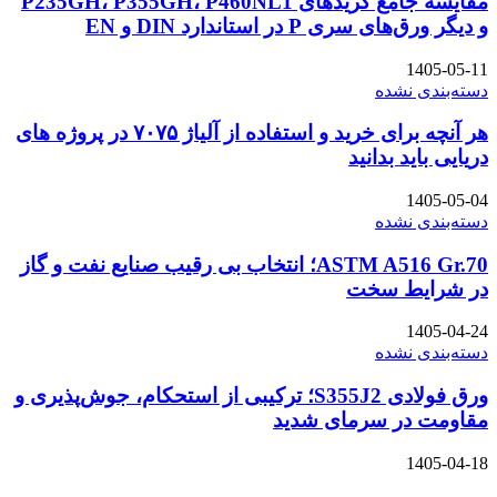
مقایسه جامع گریدهای P235GH، P355GH، P460NL1
و دیگر ورق‌های سری P در استاندارد DIN و EN
1405-05-11
دسته‌بندی نشده
هر آنچه برای خرید و استفاده از آلیاژ ۷۰۷۵ در پروژه های
دریایی باید بدانید
1405-05-04
دسته‌بندی نشده
ASTM A516 Gr.70؛ انتخاب بی رقیب صنایع نفت و گاز
در شرایط سخت
1405-04-24
دسته‌بندی نشده
ورق فولادی S355J2؛ ترکیبی از استحکام، جوش‌پذیری و
مقاومت در سرمای شدید
1405-04-18