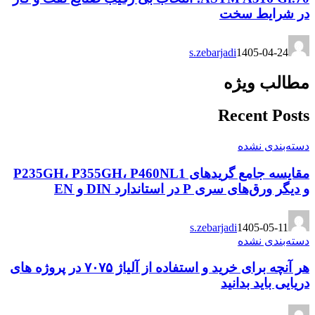
در شرایط سخت
s.zebarjadi
1405-04-24
مطالب ویژه
Recent Posts
دسته‌بندی نشده
مقایسه جامع گریدهای P235GH، P355GH، P460NL1
و دیگر ورق‌های سری P در استاندارد DIN و EN
s.zebarjadi
1405-05-11
دسته‌بندی نشده
هر آنچه برای خرید و استفاده از آلیاژ ۷۰۷۵ در پروژه های
دریایی باید بدانید