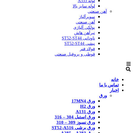
لوله A333
لوله سایز بالا
آهن صنعتی
سوپرآلیاژ
آهن صنعتی
پولکی آلیاژی
تیرآهن هاش
ناودانی ST52-ST44
نبشی ST52-ST44
فولاد فنر
قوطی و پروفیل صنعتی
خانه
تماس با ما
اخبار
ورق
ورق 17MN4
ورق H2
ورق A131
ورق استیل 304 – 316
ورق نسوز 309 – 310
ورق برشی ST52-A516