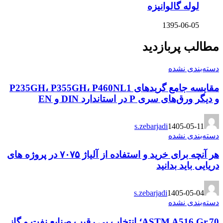
لوله گالوانیزه
1395-06-05
مطالب پربازدید
دسته‌بندی نشده
مقایسه جامع گریدهای P235GH، P355GH، P460NL1
و دیگر ورق‌های سری P در استاندارد DIN و EN
s.zebarjadi
1405-05-11
دسته‌بندی نشده
هر آنچه برای خرید و استفاده از آلیاژ ۷۰۷۵ در پروژه های
دریایی باید بدانید
s.zebarjadi
1405-05-04
دسته‌بندی نشده
ASTM A516 Gr.70؛ انتخاب بی رقیب صنایع نفت و گاز