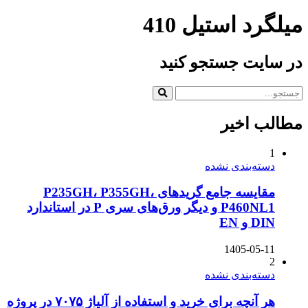
میلگرد استیل 410
در سایت جستجو کنید
مطالب اخیر
1
دسته‌بندی نشده
مقایسه جامع گریدهای P235GH، P355GH،
P460NL1 و دیگر ورق‌های سری P در استاندارد
DIN و EN
1405-05-11
2
دسته‌بندی نشده
هر آنچه برای خرید و استفاده از آلیاژ ۷۰۷۵ در پروژه