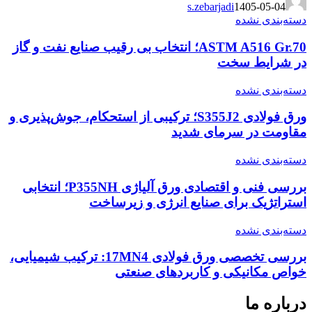
s.zebarjadi
1405-05-04
دسته‌بندی نشده
ASTM A516 Gr.70؛ انتخاب بی رقیب صنایع نفت و گاز
در شرایط سخت
دسته‌بندی نشده
ورق فولادی S355J2؛ ترکیبی از استحکام، جوش‌پذیری و
مقاومت در سرمای شدید
دسته‌بندی نشده
بررسی فنی و اقتصادی ورق آلیاژی P355NH؛ انتخابی
استراتژیک برای صنایع انرژی و زیرساخت
دسته‌بندی نشده
بررسی تخصصی ورق فولادی 17MN4: ترکیب شیمیایی،
خواص مکانیکی و کاربردهای صنعتی
درباره ما