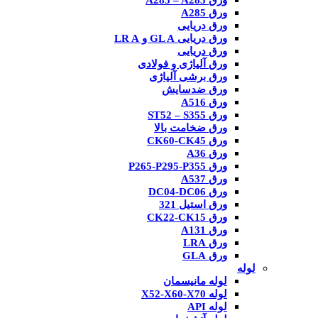
ورق A285 – A283
ورق A285
ورق دریایی
ورق دریایی GL A و LR A
ورق دریایی
ورق آلیاژی و فولادی
ورق برشی آلیاژی
ورق ضدسایش
ورق A516
ورق ST52 – S355
ورق ضخامت بالا
ورق CK60-CK45
ورق A36
ورق P265-P295-P355
ورق A537
ورق DC04-DC06
ورق استیل 321
ورق CK22-CK15
ورق A131
ورق LRA
ورق GLA
لوله
لوله مانیسمان
لوله X52-X60-X70
لوله API