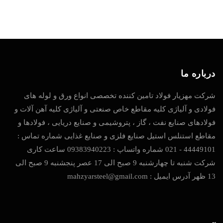
درباره ما
شرکت مهزیار فولاد تامین کننده تخصصی انواع ورق و لوله های
فولادی و آلیاژی کلیه مقاطع خاص صنعتی و آلیاژی کلیه آهن آلات و
فولادهای صنایع نفت ، گاز ، پتروشیمی و صنایع دریایی ، فولادها و
مقاطع استنلس استیل صنایع فلزی و صنایع غذایی شماره تماس :
44449101 - 021 شماره واتساپ : 09383940223 ساعت کاری
شرکت شنبه تا چهارشنبه 9 صبح الی 17 عصر پنجشنبه 9 صبح الی
13 ظهر آدرس ایمیل : mahzyarsteel@gmail.com