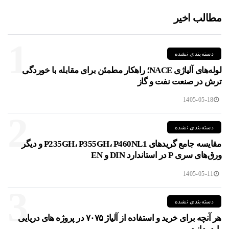
مطالب اخیر
1
دسته‌بندی نشده
لوله‌های آلیاژی NACE؛ راهکار مطمئن برای مقابله با خوردگی
ترش در صنعت نفت و گاز
1405-05-18
2
دسته‌بندی نشده
مقایسه جامع گریدهای P235GH، P355GH، P460NL1 و دیگر
ورق‌های سری P در استاندارد DIN و EN
1405-05-11
3
دسته‌بندی نشده
هر آنچه برای خرید و استفاده از آلیاژ ۷۰۷۵ در پروژه های دریایی