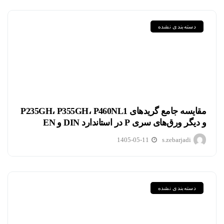
دسته‌بندی نشده
مقایسه جامع گریدهای P235GH، P355GH، P460NL1
و دیگر ورق‌های سری P در استاندارد DIN و EN
1405-05-11
s.zebarjadi
دسته‌بندی نشده