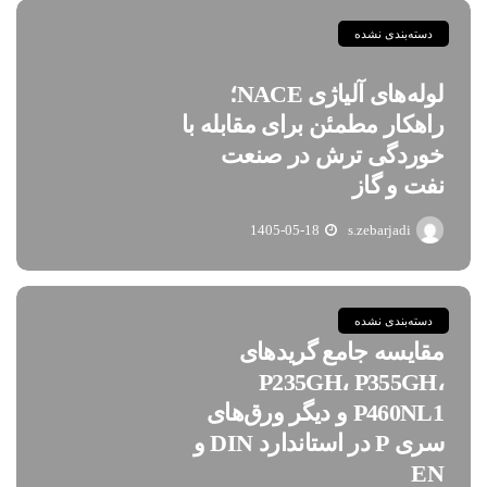
دسته‌بندی نشده
لوله‌های آلیاژی NACE؛
راهکار مطمئن برای مقابله با
خوردگی ترش در صنعت
نفت و گاز
1405-05-18
s.zebarjadi
دسته‌بندی نشده
مقایسه جامع گریدهای
P235GH، P355GH،
P460NL1 و دیگر ورق‌های
سری P در استاندارد DIN و
EN