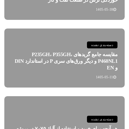
1405-05-18
دسته‌بندی نشده
مقایسه جامع گریدهای P235GH، P355GH،
P460NL1 و دیگر ورق‌های سری P در استاندارد DIN
و EN
1405-05-11
دسته‌بندی نشده
هر آنچه برای خرید و استفاده از آلیاژ ۷۰۷۵ در پروژه