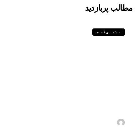
مطالب پربازدید
دسته‌بندی نشده
لوله‌های آلیاژی NACE؛ راهکار
مطمئن برای مقابله با خوردگی
ترش در صنعت نفت و گاز
1405-05-18
s.zebarjadi