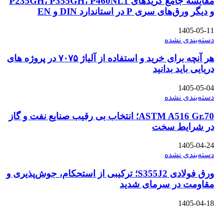
مقایسه جامع گریدهای P235GH، P355GH، P460NL1
و دیگر ورق‌های سری P در استاندارد DIN و EN
1405-05-11
دسته‌بندی نشده
هر آنچه برای خرید و استفاده از آلیاژ ۷۰۷۵ در پروژه های
دریایی باید بدانید
1405-05-04
دسته‌بندی نشده
ASTM A516 Gr.70؛ انتخاب بی رقیب صنایع نفت و گاز
در شرایط سخت
1405-04-24
دسته‌بندی نشده
ورق فولادی S355J2؛ ترکیبی از استحکام، جوش‌پذیری و
مقاومت در سرمای شدید
1405-04-18