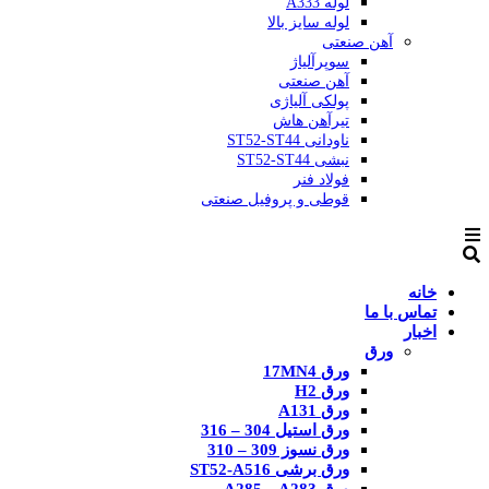
لوله A333
لوله سایز بالا
آهن صنعتی
سوپرآلیاژ
آهن صنعتی
پولکی آلیاژی
تیرآهن هاش
ناودانی ST52-ST44
نبشی ST52-ST44
فولاد فنر
قوطی و پروفیل صنعتی
خانه
تماس با ما
اخبار
ورق
ورق 17MN4
ورق H2
ورق A131
ورق استیل 304 – 316
ورق نسوز 309 – 310
ورق برشی ST52-A516