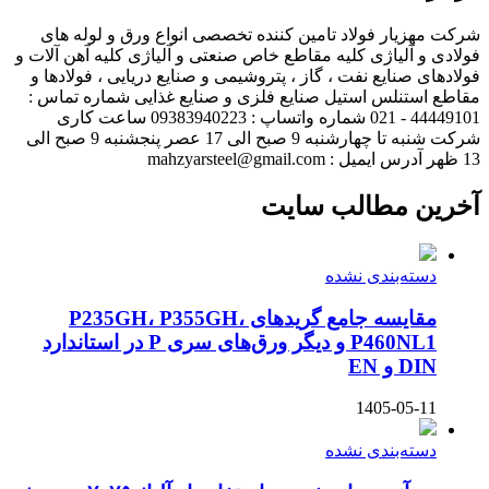
شرکت مهزیار فولاد تامین کننده تخصصی انواع ورق و لوله های
فولادی و آلیاژی کلیه مقاطع خاص صنعتی و آلیاژی کلیه آهن آلات و
فولادهای صنایع نفت ، گاز ، پتروشیمی و صنایع دریایی ، فولادها و
مقاطع استنلس استیل صنایع فلزی و صنایع غذایی شماره تماس :
44449101 - 021 شماره واتساپ : 09383940223 ساعت کاری
شرکت شنبه تا چهارشنبه 9 صبح الی 17 عصر پنجشنبه 9 صبح الی
13 ظهر آدرس ایمیل : mahzyarsteel@gmail.com
آخرین مطالب سایت
دسته‌بندی نشده
مقایسه جامع گریدهای P235GH، P355GH،
P460NL1 و دیگر ورق‌های سری P در استاندارد
DIN و EN
1405-05-11
دسته‌بندی نشده