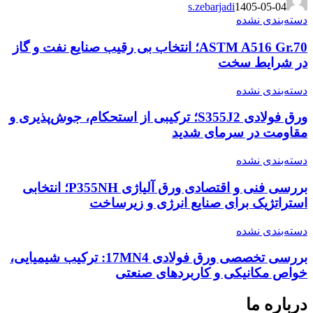
s.zebarjadi
1405-05-04
دسته‌بندی نشده
ASTM A516 Gr.70؛ انتخاب بی رقیب صنایع نفت و گاز
در شرایط سخت
دسته‌بندی نشده
ورق فولادی S355J2؛ ترکیبی از استحکام، جوش‌پذیری و
مقاومت در سرمای شدید
دسته‌بندی نشده
بررسی فنی و اقتصادی ورق آلیاژی P355NH؛ انتخابی
استراتژیک برای صنایع انرژی و زیرساخت
دسته‌بندی نشده
بررسی تخصصی ورق فولادی 17MN4: ترکیب شیمیایی،
خواص مکانیکی و کاربردهای صنعتی
درباره ما