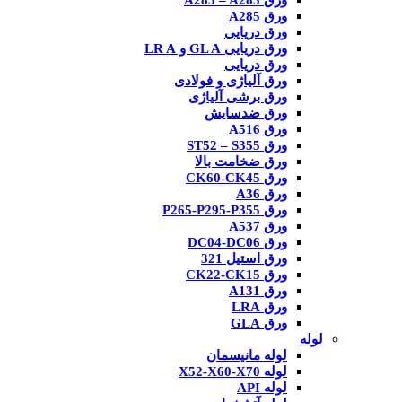
ورق A285 – A283
ورق A285
ورق دریایی
ورق دریایی GL A و LR A
ورق دریایی
ورق آلیاژی و فولادی
ورق برشی آلیاژی
ورق ضدسایش
ورق A516
ورق ST52 – S355
ورق ضخامت بالا
ورق CK60-CK45
ورق A36
ورق P265-P295-P355
ورق A537
ورق DC04-DC06
ورق استیل 321
ورق CK22-CK15
ورق A131
ورق LRA
ورق GLA
لوله
لوله مانیسمان
لوله X52-X60-X70
لوله API