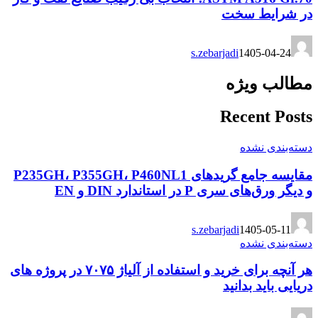
در شرایط سخت
s.zebarjadi
1405-04-24
مطالب ویژه
Recent Posts
دسته‌بندی نشده
مقایسه جامع گریدهای P235GH، P355GH، P460NL1
و دیگر ورق‌های سری P در استاندارد DIN و EN
s.zebarjadi
1405-05-11
دسته‌بندی نشده
هر آنچه برای خرید و استفاده از آلیاژ ۷۰۷۵ در پروژه های
دریایی باید بدانید