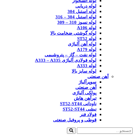
لوله آتشخوار
لوله دریایی
لوله استیل 304
لوله استیل 304 – 316
لوله نسوز 310 – 309
لوله A106
لوله گوشتی ضخامت بالا
لوله ST52
لوله آهن آلیاژی
لوله A179
لوله نفت – گاز – پتروشیمی
لوله فولادی آلیاژی A333 – A335
لوله A333
لوله سایز بالا
آهن صنعتی
سوپرآلیاژ
آهن صنعتی
پولکی آلیاژی
تیرآهن هاش
ناودانی ST52-ST44
نبشی ST52-ST44
فولاد فنر
قوطی و پروفیل صنعتی