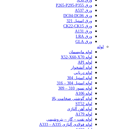
ورق A36
ورق P265-P295-P355
ورق A537
ورق DC04-DC06
ورق استیل 321
ورق CK22-CK15
ورق A131
ورق LRA
ورق GLA
لوله
لوله مانیسمان
لوله X52-X60-X70
لوله API
لوله آتشخوار
لوله دریایی
لوله استیل 304
لوله استیل 304 – 316
لوله نسوز 310 – 309
لوله A106
لوله گوشتی ضخامت بالا
لوله ST52
لوله آهن آلیاژی
لوله A179
لوله نفت – گاز – پتروشیمی
لوله فولادی آلیاژی A333 – A335