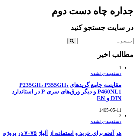
جداره چاه دست دوم
در سایت جستجو کنید
مطالب اخیر
1
دسته‌بندی نشده
مقایسه جامع گریدهای P235GH، P355GH،
P460NL1 و دیگر ورق‌های سری P در استاندارد
DIN و EN
1405-05-11
2
دسته‌بندی نشده
هر آنچه برای خرید و استفاده از آلیاژ ۷۰۷۵ در پروژه