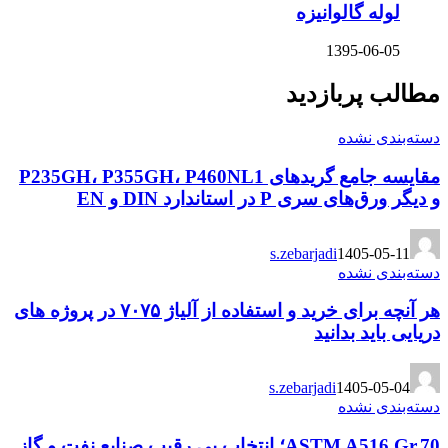
لوله گالوانیزه
1395-06-05
مطالب پربازدید
دسته‌بندی نشده
مقایسه جامع گریدهای P235GH، P355GH، P460NL1
و دیگر ورق‌های سری P در استاندارد DIN و EN
s.zebarjadi
1405-05-11
دسته‌بندی نشده
هر آنچه برای خرید و استفاده از آلیاژ ۷۰۷۵ در پروژه های
دریایی باید بدانید
s.zebarjadi
1405-05-04
دسته‌بندی نشده
ASTM A516 Gr.70؛ انتخاب بی رقیب صنایع نفت و گاز