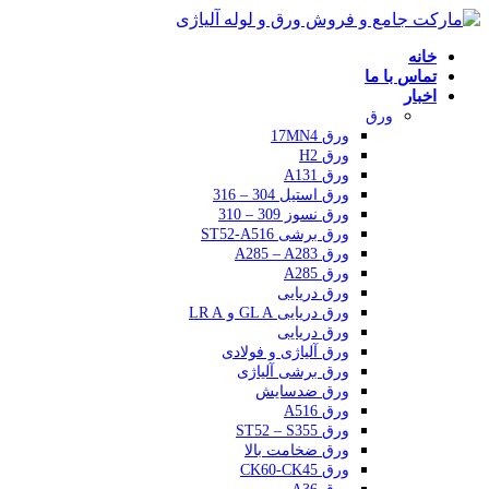
خانه
تماس با ما
اخبار
ورق
ورق 17MN4
ورق H2
ورق A131
ورق استیل 304 – 316
ورق نسوز 309 – 310
ورق برشی ST52-A516
ورق A285 – A283
ورق A285
ورق دریایی
ورق دریایی GL A و LR A
ورق دریایی
ورق آلیاژی و فولادی
ورق برشی آلیاژی
ورق ضدسایش
ورق A516
ورق ST52 – S355
ورق ضخامت بالا
ورق CK60-CK45