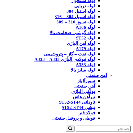
لوله آتشخوار
لوله دریایی
لوله استیل 304
لوله استیل 304 – 316
لوله نسوز 310 – 309
لوله A106
لوله گوشتی ضخامت بالا
لوله ST52
لوله آهن آلیاژی
لوله A179
لوله نفت – گاز – پتروشیمی
لوله فولادی آلیاژی A333 – A335
لوله A333
لوله سایز بالا
آهن صنعتی
سوپرآلیاژ
آهن صنعتی
پولکی آلیاژی
تیرآهن هاش
ناودانی ST52-ST44
نبشی ST52-ST44
فولاد فنر
قوطی و پروفیل صنعتی