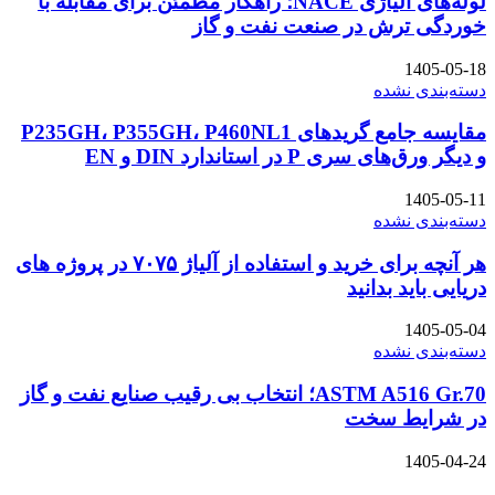
لوله‌های آلیاژی NACE؛ راهکار مطمئن برای مقابله با
خوردگی ترش در صنعت نفت و گاز
1405-05-18
دسته‌بندی نشده
مقایسه جامع گریدهای P235GH، P355GH، P460NL1
و دیگر ورق‌های سری P در استاندارد DIN و EN
1405-05-11
دسته‌بندی نشده
هر آنچه برای خرید و استفاده از آلیاژ ۷۰۷۵ در پروژه های
دریایی باید بدانید
1405-05-04
دسته‌بندی نشده
ASTM A516 Gr.70؛ انتخاب بی رقیب صنایع نفت و گاز
در شرایط سخت
1405-04-24