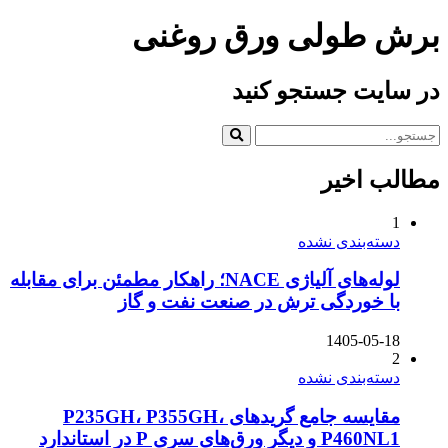
برش طولی ورق روغنی
در سایت جستجو کنید
مطالب اخیر
1
دسته‌بندی نشده
لوله‌های آلیاژی NACE؛ راهکار مطمئن برای مقابله
با خوردگی ترش در صنعت نفت و گاز
1405-05-18
2
دسته‌بندی نشده
مقایسه جامع گریدهای P235GH، P355GH،
P460NL1 و دیگر ورق‌های سری P در استاندارد