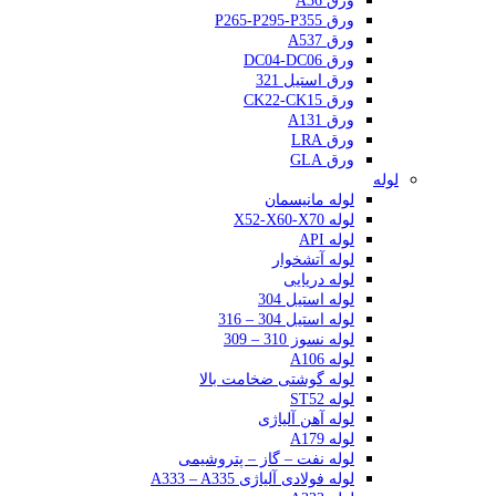
ورق A36
ورق P265-P295-P355
ورق A537
ورق DC04-DC06
ورق استیل 321
ورق CK22-CK15
ورق A131
ورق LRA
ورق GLA
لوله
لوله مانیسمان
لوله X52-X60-X70
لوله API
لوله آتشخوار
لوله دریایی
لوله استیل 304
لوله استیل 304 – 316
لوله نسوز 310 – 309
لوله A106
لوله گوشتی ضخامت بالا
لوله ST52
لوله آهن آلیاژی
لوله A179
لوله نفت – گاز – پتروشیمی
لوله فولادی آلیاژی A333 – A335