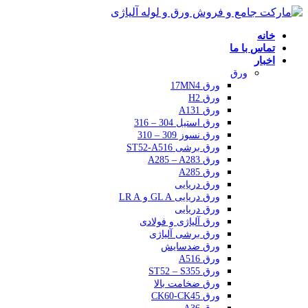
خانه
تماس با ما
اخبار
ورق
ورق 17MN4
ورق H2
ورق A131
ورق استیل 304 – 316
ورق نسوز 309 – 310
ورق برشی ST52-A516
ورق A285 – A283
ورق A285
ورق دریایی
ورق دریایی GL A و LR A
ورق دریایی
ورق آلیاژی و فولادی
ورق برشی آلیاژی
ورق ضدسایش
ورق A516
ورق ST52 – S355
ورق ضخامت بالا
ورق CK60-CK45