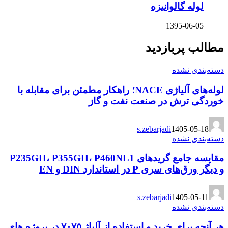
لوله گالوانیزه
1395-06-05
مطالب پربازدید
دسته‌بندی نشده
لوله‌های آلیاژی NACE؛ راهکار مطمئن برای مقابله با
خوردگی ترش در صنعت نفت و گاز
s.zebarjadi
1405-05-18
دسته‌بندی نشده
مقایسه جامع گریدهای P235GH، P355GH، P460NL1
و دیگر ورق‌های سری P در استاندارد DIN و EN
s.zebarjadi
1405-05-11
دسته‌بندی نشده
هر آنچه برای خرید و استفاده از آلیاژ ۷۰۷۵ در پروژه های