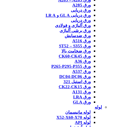
ورق A285 – A283
ورق A285
ورق دریایی
ورق دریایی GL A و LR A
ورق دریایی
ورق آلیاژی و فولادی
ورق برشی آلیاژی
ورق ضدسایش
ورق A516
ورق ST52 – S355
ورق ضخامت بالا
ورق CK60-CK45
ورق A36
ورق P265-P295-P355
ورق A537
ورق DC04-DC06
ورق استیل 321
ورق CK22-CK15
ورق A131
ورق LRA
ورق GLA
لوله
لوله مانیسمان
لوله X52-X60-X70
لوله API