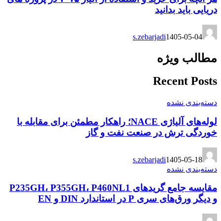
دریایی باید بدانید
s.zebarjadi
1405-05-04
مطالب ویژه
Recent Posts
دسته‌بندی نشده
لوله‌های آلیاژی NACE؛ راهکار مطمئن برای مقابله با
خوردگی ترش در صنعت نفت و گاز
s.zebarjadi
1405-05-18
دسته‌بندی نشده
مقایسه جامع گریدهای P235GH، P355GH، P460NL1
و دیگر ورق‌های سری P در استاندارد DIN و EN