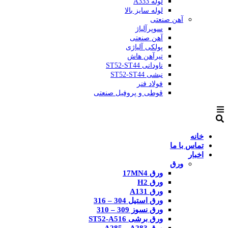
لوله A333
لوله سایز بالا
آهن صنعتی
سوپرآلیاژ
آهن صنعتی
پولکی آلیاژی
تیرآهن هاش
ناودانی ST52-ST44
نبشی ST52-ST44
فولاد فنر
قوطی و پروفیل صنعتی
خانه
تماس با ما
اخبار
ورق
ورق 17MN4
ورق H2
ورق A131
ورق استیل 304 – 316
ورق نسوز 309 – 310
ورق برشی ST52-A516