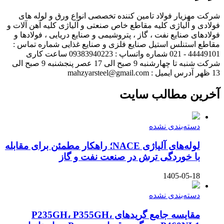
شرکت مهزیار فولاد تامین کننده تخصصی انواع ورق و لوله های
فولادی و آلیاژی کلیه مقاطع خاص صنعتی و آلیاژی کلیه آهن آلات و
فولادهای صنایع نفت ، گاز ، پتروشیمی و صنایع دریایی ، فولادها و
مقاطع استنلس استیل صنایع فلزی و صنایع غذایی شماره تماس :
44449101 - 021 شماره واتساپ : 09383940223 ساعت کاری
شرکت شنبه تا چهارشنبه 9 صبح الی 17 عصر پنجشنبه 9 صبح الی
13 ظهر آدرس ایمیل : mahzyarsteel@gmail.com
آخرین مطالب سایت
دسته‌بندی نشده
لوله‌های آلیاژی NACE؛ راهکار مطمئن برای مقابله
با خوردگی ترش در صنعت نفت و گاز
1405-05-18
دسته‌بندی نشده
مقایسه جامع گریدهای P235GH، P355GH،