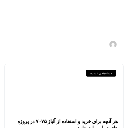
مقایسه جامع گریدهای P235GH،
P355GH، P460NL1 و دیگر
ورق‌های سری P در استاندارد DIN
و EN
1405-05-11
s.zebarjadi
دسته‌بندی نشده
هر آنچه برای خرید و استفاده از آلیاژ ۷۰۷۵ در پروژه