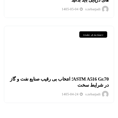
های دریایی باید بدانید
1405-05-04
s.zebarjadi
دسته‌بندی نشده
ASTM A516 Gr.70؛ انتخاب بی رقیب صنایع نفت و گاز
در شرایط سخت
1405-04-24
s.zebarjadi