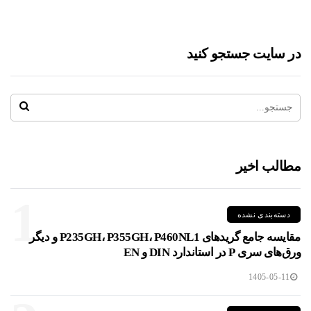
در سایت جستجو کنید
مطالب اخیر
1
دسته‌بندی نشده
مقایسه جامع گریدهای P235GH، P355GH، P460NL1 و دیگر
ورق‌های سری P در استاندارد DIN و EN
1405-05-11