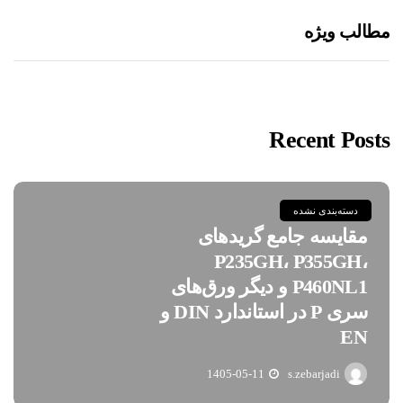
مطالب ویژه
Recent Posts
دسته‌بندی نشده
مقایسه جامع گریدهای
P235GH، P355GH،
P460NL1 و دیگر ورق‌های
سری P در استاندارد DIN و
EN
1405-05-11
s.zebarjadi