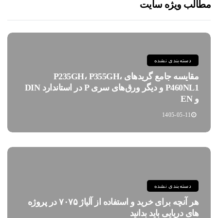
مطالب ویژه سایت
دسته‌بندی نشده
مقایسه جامع گریدهای P235GH، P355GH،
P460NL1 و دیگر ورق‌های سری P در استاندارد DIN
و EN
1405-05-11
دسته‌بندی نشده
هر آنچه برای خرید و استفاده از آلیاژ ۷۰۷۵ در پروژه
های دریایی باید بدانید