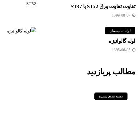
تفاوت تفاوت ورق ST52 با ST37
1399-08-07
لوله مانیسمان
لوله گالوانیزه
1395-06-05
مطالب پربازدید
دسته‌بندی نشده