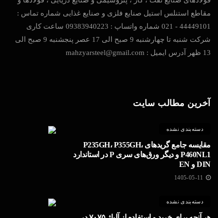
فولادهای صنایع نفت ، گاز ، پتروشیمی و صنایع دریایی ، فولادها و
مقاطع استنلس استیل صنایع فلزی و صنایع غذایی شماره تماس :
44449101 - 021 شماره واتساپ : 09383940223 ساعت کاری
شرکت شنبه تا چهارشنبه 9 صبح الی 17 عصر پنجشنبه 9 صبح الی
13 ظهر آدرس ایمیل : mahzyarsteel@gmail.com
آخرین مطالب سایت
دسته‌بندی نشده
مقایسه جامع گریدهای P235GH، P355GH،
P460NL1 و دیگر ورق‌های سری P در استاندارد
DIN و EN
1405-05-11
دسته‌بندی نشده
هر آنچه برای خرید و استفاده از آلیاژ ۷۰۷۵ در