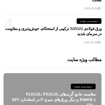
سخت
1405-04-24
4
دسته‌بندی نشده
ورق فولادی S355J2؛ ترکیبی از استحکام، جوش‌پذیری و مقاومت
در سرمای شدید
1405-04-18
مطالب ویژه سایت
دسته‌بندی نشده
مقایسه جامع گریدهای P235GH، P355GH،
P460NL1 و دیگر ورق‌های سری P در استاندارد DIN
و EN