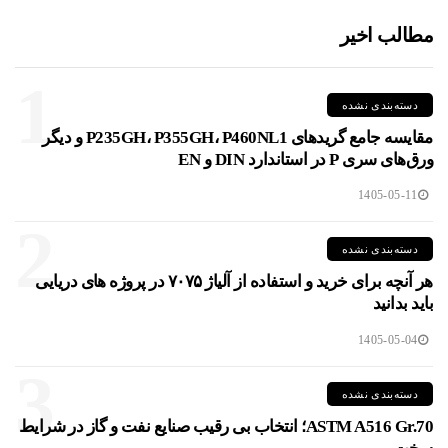
مطالب اخیر
1
دسته‌بندی نشده
مقایسه جامع گریدهای P235GH، P355GH، P460NL1 و دیگر
ورق‌های سری P در استاندارد DIN و EN
1405-05-11
2
دسته‌بندی نشده
هر آنچه برای خرید و استفاده از آلیاژ ۷۰۷۵ در پروژه های دریایی
باید بدانید
1405-05-04
3
دسته‌بندی نشده
ASTM A516 Gr.70؛ انتخاب بی رقیب صنایع نفت و گاز در شرایط