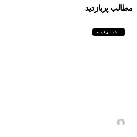
مطالب پربازدید
دسته‌بندی نشده
مقایسه جامع گریدهای P235GH،
P355GH، P460NL1 و دیگر
ورق‌های سری P در استاندارد DIN
و EN
1405-05-11
s.zebarjadi