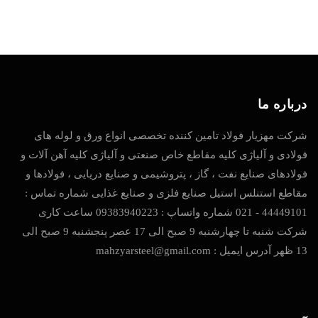
درباره ما
شرکت مهزیار فولاد تامین کننده تخصصی انواع ورق و لوله های
فولادی و آلیاژی کلیه مقاطع خاص صنعتی و آلیاژی کلیه آهن آلات و
فولادهای صنایع نفت ، گاز ، پتروشیمی و صنایع دریایی ، فولادها و
مقاطع استنلس استیل صنایع فلزی و صنایع غذایی شماره تماس :
44449101 - 021 شماره واتساپ : 09383940223 ساعت کاری
شرکت شنبه تا چهارشنبه 9 صبح الی 17 عصر پنجشنبه 9 صبح الی
13 ظهر آدرس ایمیل : mahzyarsteel@gmail.com