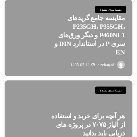
دسته‌بندی نشده
مقایسه جامع گریدهای
P235GH، P355GH،
P460NL1 و دیگر ورق‌های
سری P در استاندارد DIN و
EN
1405-05-11
s.zebarjadi
دسته‌بندی نشده
هر آنچه برای خرید و استفاده
از آلیاژ ۷۰۷۵ در پروژه های
دریایی باید بدانید