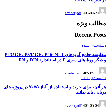
s.zebarjadi
1405-04-24
مطالب ویژه
Recent Posts
دسته‌بندی نشده
مقایسه جامع گریدهای P235GH، P355GH، P460NL1
و دیگر ورق‌های سری P در استاندارد DIN و EN
s.zebarjadi
1405-05-11
دسته‌بندی نشده
هر آنچه برای خرید و استفاده از آلیاژ ۷۰۷۵ در پروژه های
دریایی باید بدانید
s.zebarjadi
1405-05-04