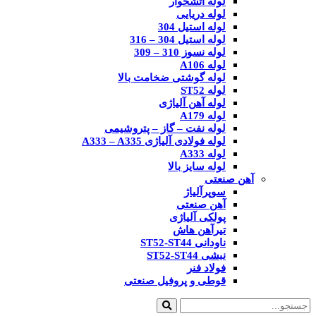
لوله آتشخوار
لوله دریایی
لوله استیل 304
لوله استیل 304 – 316
لوله نسوز 310 – 309
لوله A106
لوله گوشتی ضخامت بالا
لوله ST52
لوله آهن آلیاژی
لوله A179
لوله نفت – گاز – پتروشیمی
لوله فولادی آلیاژی A333 – A335
لوله A333
لوله سایز بالا
آهن صنعتی
سوپرآلیاژ
آهن صنعتی
پولکی آلیاژی
تیرآهن هاش
ناودانی ST52-ST44
نبشی ST52-ST44
فولاد فنر
قوطی و پروفیل صنعتی