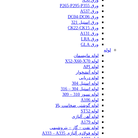
ورق A36
ورق P265-P295-P355
ورق A537
ورق DC04-DC06
ورق استیل 321
ورق CK22-CK15
ورق A131
ورق LRA
ورق GLA
لوله
لوله مانیسمان
لوله X52-X60-X70
لوله API
لوله آتشخوار
لوله دریایی
لوله استیل 304
لوله استیل 304 – 316
لوله نسوز 310 – 309
لوله A106
لوله گوشتی ضخامت بالا
لوله ST52
لوله آهن آلیاژی
لوله A179
لوله نفت – گاز – پتروشیمی
لوله فولادی آلیاژی A333 – A335