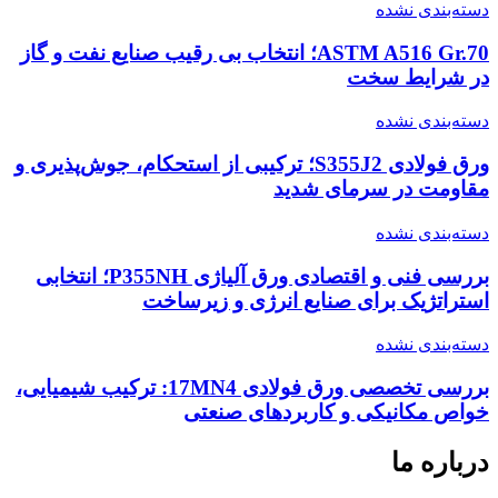
دسته‌بندی نشده
ASTM A516 Gr.70؛ انتخاب بی رقیب صنایع نفت و گاز
در شرایط سخت
دسته‌بندی نشده
ورق فولادی S355J2؛ ترکیبی از استحکام، جوش‌پذیری و
مقاومت در سرمای شدید
دسته‌بندی نشده
بررسی فنی و اقتصادی ورق آلیاژی P355NH؛ انتخابی
استراتژیک برای صنایع انرژی و زیرساخت
دسته‌بندی نشده
بررسی تخصصی ورق فولادی 17MN4: ترکیب شیمیایی،
خواص مکانیکی و کاربردهای صنعتی
درباره ما