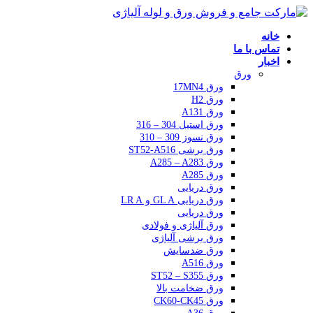
خانه
تماس با ما
اخبار
ورق
ورق 17MN4
ورق H2
ورق A131
ورق استیل 304 – 316
ورق نسوز 309 – 310
ورق برشی ST52-A516
ورق A285 – A283
ورق A285
ورق دریایی
ورق دریایی GL A و LR A
ورق دریایی
ورق آلیاژی و فولادی
ورق برشی آلیاژی
ورق ضدسایش
ورق A516
ورق ST52 – S355
ورق ضخامت بالا
ورق CK60-CK45