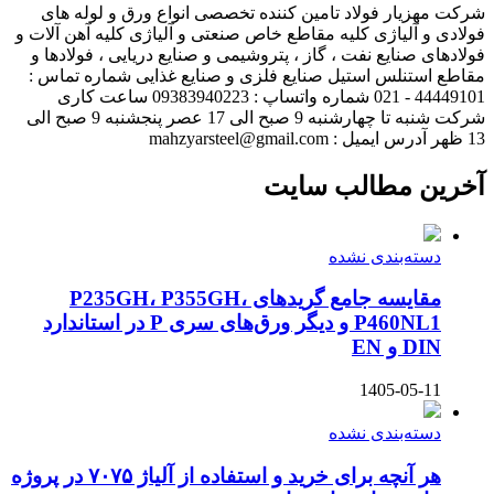
شرکت مهزیار فولاد تامین کننده تخصصی انواع ورق و لوله های
فولادی و آلیاژی کلیه مقاطع خاص صنعتی و آلیاژی کلیه آهن آلات و
فولادهای صنایع نفت ، گاز ، پتروشیمی و صنایع دریایی ، فولادها و
مقاطع استنلس استیل صنایع فلزی و صنایع غذایی شماره تماس :
44449101 - 021 شماره واتساپ : 09383940223 ساعت کاری
شرکت شنبه تا چهارشنبه 9 صبح الی 17 عصر پنجشنبه 9 صبح الی
13 ظهر آدرس ایمیل : mahzyarsteel@gmail.com
آخرین مطالب سایت
دسته‌بندی نشده
مقایسه جامع گریدهای P235GH، P355GH،
P460NL1 و دیگر ورق‌های سری P در استاندارد
DIN و EN
1405-05-11
دسته‌بندی نشده
هر آنچه برای خرید و استفاده از آلیاژ ۷۰۷۵ در پروژه