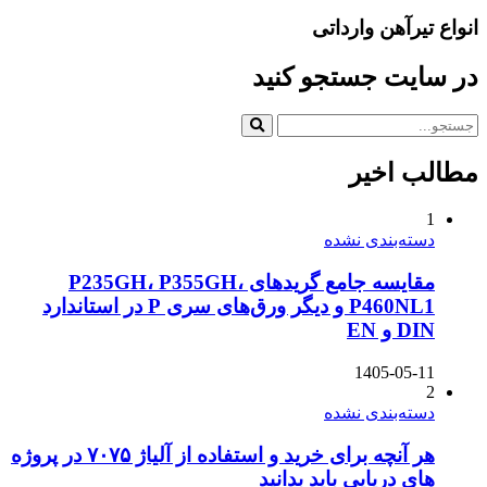
انواع تیرآهن وارداتی
در سایت جستجو کنید
مطالب اخیر
1
دسته‌بندی نشده
مقایسه جامع گریدهای P235GH، P355GH،
P460NL1 و دیگر ورق‌های سری P در استاندارد
DIN و EN
1405-05-11
2
دسته‌بندی نشده
هر آنچه برای خرید و استفاده از آلیاژ ۷۰۷۵ در پروژه
های دریایی باید بدانید