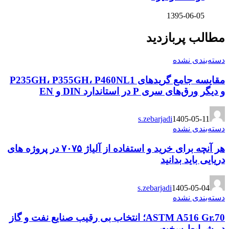
1395-06-05
مطالب پربازدید
دسته‌بندی نشده
مقایسه جامع گریدهای P235GH، P355GH، P460NL1
و دیگر ورق‌های سری P در استاندارد DIN و EN
s.zebarjadi
1405-05-11
دسته‌بندی نشده
هر آنچه برای خرید و استفاده از آلیاژ ۷۰۷۵ در پروژه های
دریایی باید بدانید
s.zebarjadi
1405-05-04
دسته‌بندی نشده
ASTM A516 Gr.70؛ انتخاب بی رقیب صنایع نفت و گاز
در شرایط سخت