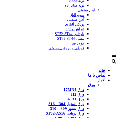
لوله A333
لوله سایز بالا
آهن صنعتی
سوپرآلیاژ
آهن صنعتی
پولکی آلیاژی
تیرآهن هاش
ناودانی ST52-ST44
نبشی ST52-ST44
فولاد فنر
قوطی و پروفیل صنعتی
خانه
تماس با ما
اخبار
ورق
ورق 17MN4
ورق H2
ورق A131
ورق استیل 304 – 316
ورق نسوز 309 – 310
ورق برشی ST52-A516