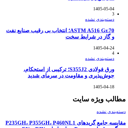
1405-05-04
3
دسته‌بندی نشده
ASTM A516 Gr.70؛ انتخاب بی رقیب صنایع نفت
و گاز در شرایط سخت
1405-04-24
4
دسته‌بندی نشده
ورق فولادی S355J2؛ ترکیبی از استحکام،
جوش‌پذیری و مقاومت در سرمای شدید
1405-04-18
مطالب ویژه سایت
دسته‌بندی نشده
مقایسه جامع گریدهای P235GH، P355GH، P460NL1