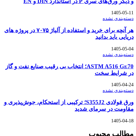
و دیگر ورق‌های سری P در استاندارد DIN و EN
1405-05-11
دسته‌بندی نشده
هر آنچه برای خرید و استفاده از آلیاژ ۷۰۷۵ در پروژه های
دریایی باید بدانید
1405-05-04
دسته‌بندی نشده
ASTM A516 Gr.70؛ انتخاب بی رقیب صنایع نفت و گاز
در شرایط سخت
1405-04-24
دسته‌بندی نشده
ورق فولادی S355J2؛ ترکیبی از استحکام، جوش‌پذیری و
مقاومت در سرمای شدید
1405-04-18
مطالب محبوب