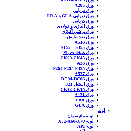
ورق A285 – A283
ورق A285
ورق دریایی
ورق دریایی GL A و LR A
ورق دریایی
ورق آلیاژی و فولادی
ورق برشی آلیاژی
ورق ضدسایش
ورق A516
ورق ST52 – S355
ورق ضخامت بالا
ورق CK60-CK45
ورق A36
ورق P265-P295-P355
ورق A537
ورق DC04-DC06
ورق استیل 321
ورق CK22-CK15
ورق A131
ورق LRA
ورق GLA
لوله
لوله مانیسمان
لوله X52-X60-X70
لوله API