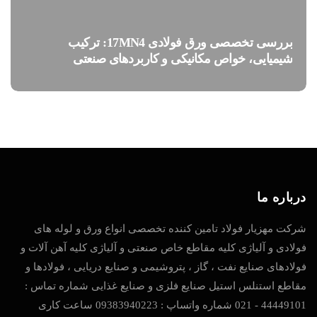
بررسی تخصصی ورق فولادی 17MN4: ترکیب
شیمیایی، خواص مکانیکی و کاربردهای صنعتی
درباره ما
شرکت مهزیار فولاد تامین کننده تخصصی انواع ورق و لوله های
فولادی و آلیاژی کلیه مقاطع خاص صنعتی و آلیاژی کلیه آهن آلات و
فولادهای صنایع نفت ، گاز ، پتروشیمی و صنایع دریایی ، فولادها و
مقاطع استنلس استیل صنایع فلزی و صنایع غذایی شماره تماس :
44449101 - 021 شماره واتساپ : 09383940223 ساعت کاری