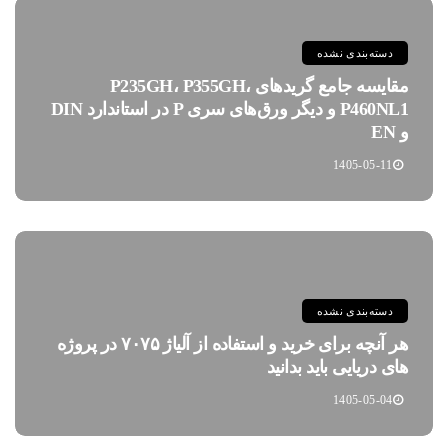
دسته‌بندی نشده
مقایسه جامع گریدهای P235GH، P355GH،
P460NL1 و دیگر ورق‌های سری P در استاندارد DIN
و EN
1405-05-11
دسته‌بندی نشده
هر آنچه برای خرید و استفاده از آلیاژ ۷۰۷۵ در پروژه
های دریایی باید بدانید
1405-05-04