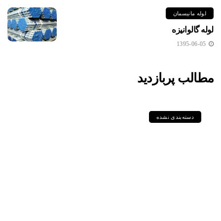
لوله مانیسمان
لوله گالوانیزه
1395-06-05
مطالب پربازدید
دسته‌بندی نشده
مقایسه جامع گریدهای P235GH،
P355GH، P460NL1 و دیگر