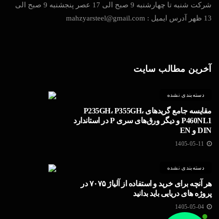
شرکت شنبه تا چهارشنبه 9 صبح الی 17 عصر پنجشنبه 9 صبح الی
13 ظهر آدرس ایمیل : mahzyarsteel@gmail.com
آخرین مطالب سایت
دسته‌بندی نشده
مقایسه جامع گریدهای P235GH، P355GH،
P460NL1 و دیگر ورق‌های سری P در استاندارد
DIN و EN
1405-05-11
دسته‌بندی نشده
هر آنچه برای خرید و استفاده از آلیاژ ۷۰۷۵ در
پروژه های دریایی باید بدانید
1405-05-04