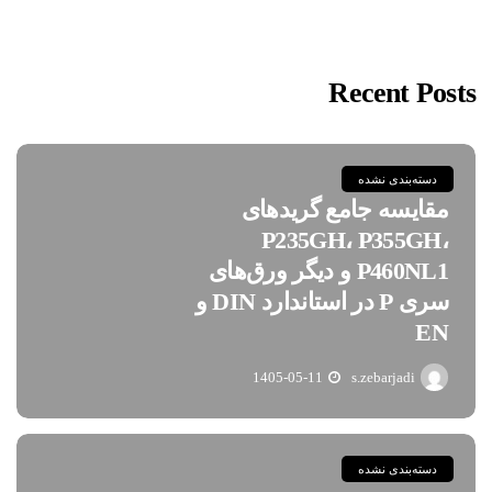
Recent Posts
دسته‌بندی نشده
مقایسه جامع گریدهای
P235GH، P355GH،
P460NL1 و دیگر ورق‌های
سری P در استاندارد DIN و
EN
1405-05-11
s.zebarjadi
دسته‌بندی نشده