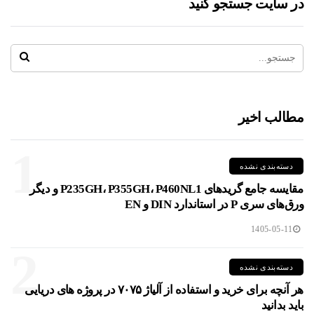
در سایت جستجو کنید
مطالب اخیر
1
دسته‌بندی نشده
مقایسه جامع گریدهای P235GH، P355GH، P460NL1 و دیگر
ورق‌های سری P در استاندارد DIN و EN
1405-05-11
2
دسته‌بندی نشده
هر آنچه برای خرید و استفاده از آلیاژ ۷۰۷۵ در پروژه های دریایی
باید بدانید