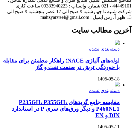
مقاطع استنلس استیل صنایع فلزی و صنایع غذایی شماره تماس :
44449101 - 021 شماره واتساپ : 09383940223 ساعت کاری
شرکت شنبه تا چهارشنبه 9 صبح الی 17 عصر پنجشنبه 9 صبح الی
13 ظهر آدرس ایمیل : mahzyarsteel@gmail.com
آخرین مطالب سایت
دسته‌بندی نشده
لوله‌های آلیاژی NACE؛ راهکار مطمئن برای مقابله
با خوردگی ترش در صنعت نفت و گاز
1405-05-18
دسته‌بندی نشده
مقایسه جامع گریدهای P235GH، P355GH،
P460NL1 و دیگر ورق‌های سری P در استاندارد
DIN و EN
1405-05-11