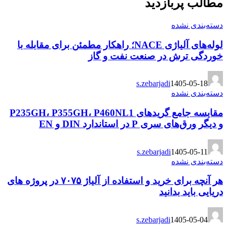
مطالب پربازدید
دسته‌بندی نشده
لوله‌های آلیاژی NACE؛ راهکار مطمئن برای مقابله با
خوردگی ترش در صنعت نفت و گاز
s.zebarjadi
1405-05-18
دسته‌بندی نشده
مقایسه جامع گریدهای P235GH، P355GH، P460NL1
و دیگر ورق‌های سری P در استاندارد DIN و EN
s.zebarjadi
1405-05-11
دسته‌بندی نشده
هر آنچه برای خرید و استفاده از آلیاژ ۷۰۷۵ در پروژه های
دریایی باید بدانید
s.zebarjadi
1405-05-04