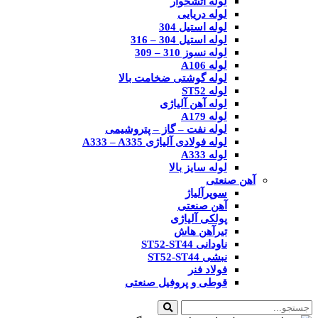
لوله آتشخوار
لوله دریایی
لوله استیل 304
لوله استیل 304 – 316
لوله نسوز 310 – 309
لوله A106
لوله گوشتی ضخامت بالا
لوله ST52
لوله آهن آلیاژی
لوله A179
لوله نفت – گاز – پتروشیمی
لوله فولادی آلیاژی A333 – A335
لوله A333
لوله سایز بالا
آهن صنعتی
سوپرآلیاژ
آهن صنعتی
پولکی آلیاژی
تیرآهن هاش
ناودانی ST52-ST44
نبشی ST52-ST44
فولاد فنر
قوطی و پروفیل صنعتی