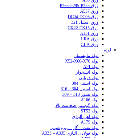
ورق A36
ورق P265-P295-P355
ورق A537
ورق DC04-DC06
ورق استیل 321
ورق CK22-CK15
ورق A131
ورق LRA
ورق GLA
لوله
لوله مانیسمان
لوله X52-X60-X70
لوله API
لوله آتشخوار
لوله دریایی
لوله استیل 304
لوله استیل 304 – 316
لوله نسوز 310 – 309
لوله A106
لوله گوشتی ضخامت بالا
لوله ST52
لوله آهن آلیاژی
لوله A179
لوله نفت – گاز – پتروشیمی
لوله فولادی آلیاژی A333 – A335