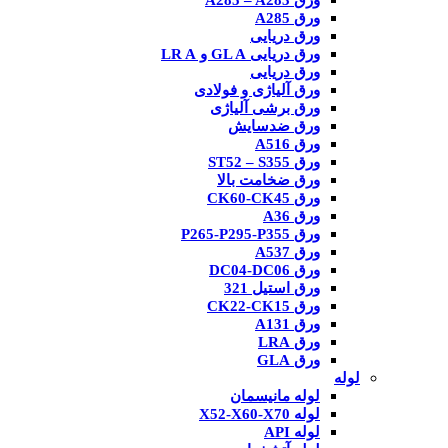
ورق A285 – A283
ورق A285
ورق دریایی
ورق دریایی GL A و LR A
ورق دریایی
ورق آلیاژی و فولادی
ورق برشی آلیاژی
ورق ضدسایش
ورق A516
ورق ST52 – S355
ورق ضخامت بالا
ورق CK60-CK45
ورق A36
ورق P265-P295-P355
ورق A537
ورق DC04-DC06
ورق استیل 321
ورق CK22-CK15
ورق A131
ورق LRA
ورق GLA
لوله
لوله مانیسمان
لوله X52-X60-X70
لوله API