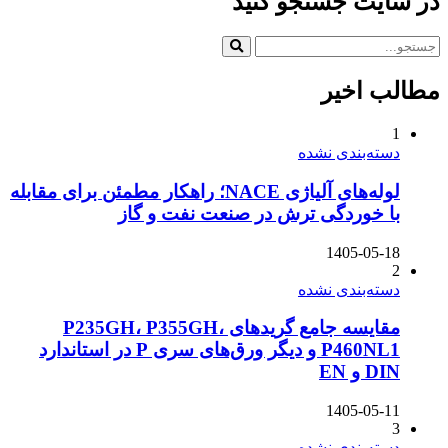
در سایت جستجو کنید
مطالب اخیر
1
دسته‌بندی نشده
لوله‌های آلیاژی NACE؛ راهکار مطمئن برای مقابله
با خوردگی ترش در صنعت نفت و گاز
1405-05-18
2
دسته‌بندی نشده
مقایسه جامع گریدهای P235GH، P355GH،
P460NL1 و دیگر ورق‌های سری P در استاندارد
DIN و EN
1405-05-11
3
دسته‌بندی نشده