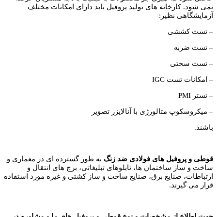
نمی شود. کارخانه های تولید پروفیل باید دارای امکانات مختلف
آزمایشگاهی نظیر:
– تست کششی
– تست ضربه
– تست سختی
– امکانات تست IGC
– تستر PMI
– میکروسکوپ متالورژی با آنالایزر تصویر
باشند.
قوطی و پروفیل های فولادی ضد زنگ
به طور گسترده ای در معماری و
ساخت و ساز ساختمان ها، تابلوهای تبلیغاتی، برج های انتقال و
ارتباطات، صنایع برق، صنایع ساخت و ساز کشتی و غیره مورد استفاده
قرار می گیرند.
جهت اطلاع از مشخصات و نوع قوطی و پروفیل های ما و مشاوره در