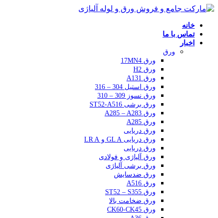
خانه
تماس با ما
اخبار
ورق
ورق 17MN4
ورق H2
ورق A131
ورق استیل 304 – 316
ورق نسوز 309 – 310
ورق برشی ST52-A516
ورق A285 – A283
ورق A285
ورق دریایی
ورق دریایی GL A و LR A
ورق دریایی
ورق آلیاژی و فولادی
ورق برشی آلیاژی
ورق ضدسایش
ورق A516
ورق ST52 – S355
ورق ضخامت بالا
ورق CK60-CK45