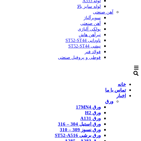
لوله A333
لوله سایز بالا
آهن صنعتی
سوپرآلیاژ
آهن صنعتی
پولکی آلیاژی
تیرآهن هاش
ناودانی ST52-ST44
نبشی ST52-ST44
فولاد فنر
قوطی و پروفیل صنعتی
خانه
تماس با ما
اخبار
ورق
ورق 17MN4
ورق H2
ورق A131
ورق استیل 304 – 316
ورق نسوز 309 – 310
ورق برشی ST52-A516