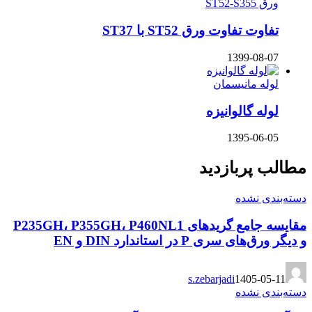
ورق ST52-S355
تفاوت تفاوت ورق ST52 با ST37
1399-08-07
لوله مانیسمان
لوله گالوانیزه
1395-06-05
مطالب پربازدید
دسته‌بندی نشده
مقایسه جامع گریدهای P235GH، P355GH، P460NL1
و دیگر ورق‌های سری P در استاندارد DIN و EN
s.zebarjadi
1405-05-11
دسته‌بندی نشده