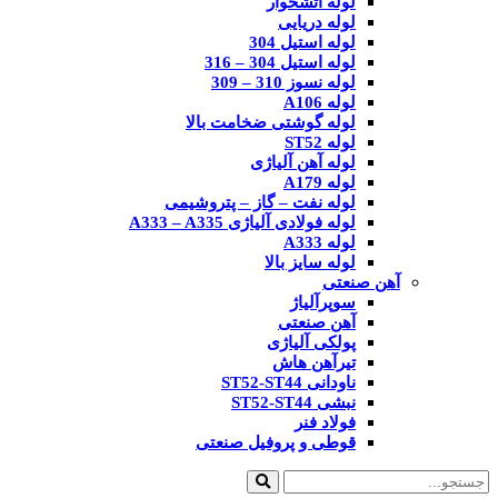
لوله آتشخوار
لوله دریایی
لوله استیل 304
لوله استیل 304 – 316
لوله نسوز 310 – 309
لوله A106
لوله گوشتی ضخامت بالا
لوله ST52
لوله آهن آلیاژی
لوله A179
لوله نفت – گاز – پتروشیمی
لوله فولادی آلیاژی A333 – A335
لوله A333
لوله سایز بالا
آهن صنعتی
سوپرآلیاژ
آهن صنعتی
پولکی آلیاژی
تیرآهن هاش
ناودانی ST52-ST44
نبشی ST52-ST44
فولاد فنر
قوطی و پروفیل صنعتی