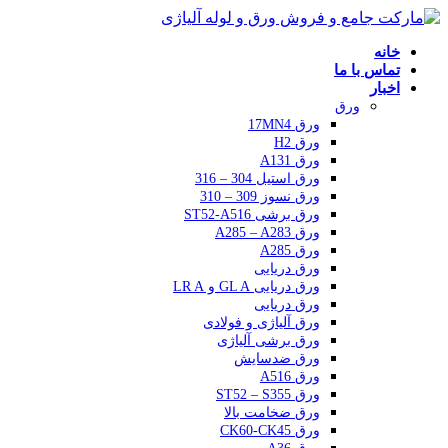
خانه
تماس با ما
اخبار
ورق
ورق 17MN4
ورق H2
ورق A131
ورق استیل 304 – 316
ورق نسوز 309 – 310
ورق برشی ST52-A516
ورق A285 – A283
ورق A285
ورق دریایی
ورق دریایی GL A و LR A
ورق دریایی
ورق آلیاژی و فولادی
ورق برشی آلیاژی
ورق ضدسایش
ورق A516
ورق ST52 – S355
ورق ضخامت بالا
ورق CK60-CK45