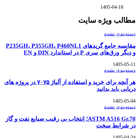
1405-04-18
مطالب ویژه سایت
دسته‌بندی نشده
مقایسه جامع گریدهای P235GH، P355GH، P460NL1
و دیگر ورق‌های سری P در استاندارد DIN و EN
1405-05-11
دسته‌بندی نشده
هر آنچه برای خرید و استفاده از آلیاژ ۷۰۷۵ در پروژه های
دریایی باید بدانید
1405-05-04
دسته‌بندی نشده
ASTM A516 Gr.70؛ انتخاب بی رقیب صنایع نفت و گاز
در شرایط سخت
1405-04-24