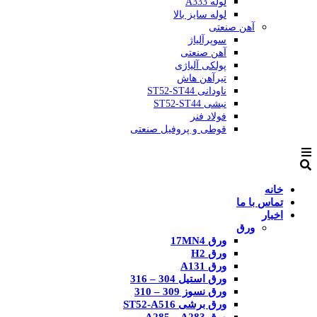
لوله A333
لوله سایز بالا
آهن صنعتی
سوپرآلیاژ
آهن صنعتی
پولکی آلیاژی
تیرآهن هاش
ناودانی ST52-ST44
نبشی ST52-ST44
فولاد فنر
قوطی و پروفیل صنعتی
خانه
تماس با ما
اخبار
ورق
ورق 17MN4
ورق H2
ورق A131
ورق استیل 304 – 316
ورق نسوز 309 – 310
ورق برشی ST52-A516