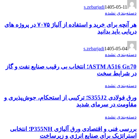
s.zebarjadi
1405-05-11
دسته‌بندی نشده
هر آنچه برای خرید و استفاده از آلیاژ ۷۰۷۵ در پروژه های
دریایی باید بدانید
s.zebarjadi
1405-05-04
دسته‌بندی نشده
ASTM A516 Gr.70؛ انتخاب بی رقیب صنایع نفت و گاز
در شرایط سخت
دسته‌بندی نشده
ورق فولادی S355J2؛ ترکیبی از استحکام، جوش‌پذیری و
مقاومت در سرمای شدید
دسته‌بندی نشده
بررسی فنی و اقتصادی ورق آلیاژی P355NH؛ انتخابی
استراتژیک برای صنایع انرژی و زیرساخت