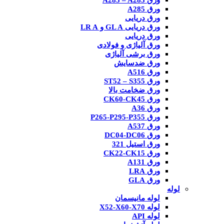
ورق A285 – A283
ورق A285
ورق دریایی
ورق دریایی GL A و LR A
ورق دریایی
ورق آلیاژی و فولادی
ورق برشی آلیاژی
ورق ضدسایش
ورق A516
ورق ST52 – S355
ورق ضخامت بالا
ورق CK60-CK45
ورق A36
ورق P265-P295-P355
ورق A537
ورق DC04-DC06
ورق استیل 321
ورق CK22-CK15
ورق A131
ورق LRA
ورق GLA
لوله
لوله مانیسمان
لوله X52-X60-X70
لوله API