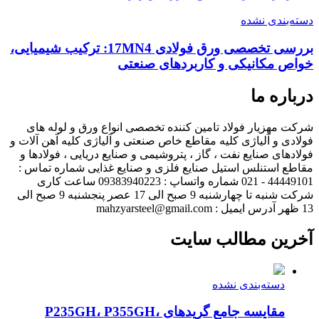
دسته‌بندی نشده
بررسی تخصصی ورق فولادی 17MN4: ترکیب شیمیایی،
خواص مکانیکی و کاربردهای صنعتی
درباره ما
شرکت مهزیار فولاد تامین کننده تخصصی انواع ورق و لوله های
فولادی و آلیاژی کلیه مقاطع خاص صنعتی و آلیاژی کلیه آهن آلات و
فولادهای صنایع نفت ، گاز ، پتروشیمی و صنایع دریایی ، فولادها و
مقاطع استنلس استیل صنایع فلزی و صنایع غذایی شماره تماس :
44449101 - 021 شماره واتساپ : 09383940223 ساعت کاری
شرکت شنبه تا چهارشنبه 9 صبح الی 17 عصر پنجشنبه 9 صبح الی
13 ظهر آدرس ایمیل : mahzyarsteel@gmail.com
آخرین مطالب سایت
دسته‌بندی نشده
مقایسه جامع گریدهای P235GH، P355GH،