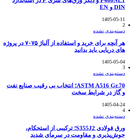
P460NL1 و دیگر ورق‌های سری P در استاندارد
DIN و EN
1405-05-11
2
دسته‌بندی نشده
هر آنچه برای خرید و استفاده از آلیاژ ۷۰۷۵ در پروژه
های دریایی باید بدانید
1405-05-04
3
دسته‌بندی نشده
ASTM A516 Gr.70؛ انتخاب بی رقیب صنایع نفت
و گاز در شرایط سخت
1405-04-24
4
دسته‌بندی نشده
ورق فولادی S355J2؛ ترکیبی از استحکام،
جوش‌پذیری و مقاومت در سرمای شدید