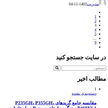
مدیریت
1402-11-04
1
2
3
4
5
…
9
در سایت جستجو کنید
مطالب اخیر
1
دسته‌بندی نشده
مقایسه جامع گریدهای P235GH، P355GH،