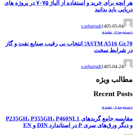
هر آنچه برای خرید و استفاده از آلیاژ ۷۰۷۵ در پروژه های
دریایی باید بدانید
s.zebarjadi
1405-05-04
دسته‌بندی نشده
ASTM A516 Gr.70؛ انتخاب بی رقیب صنایع نفت و گاز
در شرایط سخت
s.zebarjadi
1405-04-24
مطالب ویژه
Recent Posts
دسته‌بندی نشده
مقایسه جامع گریدهای P235GH، P355GH، P460NL1
و دیگر ورق‌های سری P در استاندارد DIN و EN