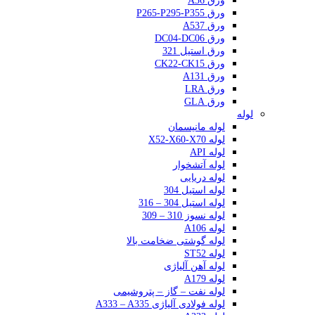
ورق A36
ورق P265-P295-P355
ورق A537
ورق DC04-DC06
ورق استیل 321
ورق CK22-CK15
ورق A131
ورق LRA
ورق GLA
لوله
لوله مانیسمان
لوله X52-X60-X70
لوله API
لوله آتشخوار
لوله دریایی
لوله استیل 304
لوله استیل 304 – 316
لوله نسوز 310 – 309
لوله A106
لوله گوشتی ضخامت بالا
لوله ST52
لوله آهن آلیاژی
لوله A179
لوله نفت – گاز – پتروشیمی
لوله فولادی آلیاژی A333 – A335