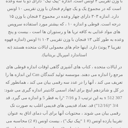
با وزن تقریبی ۴ اونس است. اندازه “پیک نیک” دارای دو یا سه وعده
است که در مجموع یک و یک چهارم فنجان با وزن تقریبی ۱۰ اونس
دارد. اندازه ۳۰۳ دارای چهار وعده در مجموع ۲ فنجان با وزن ۱۵
درجه است. قوطی و اندازه ۱۰ ، که بیشتر مورد استفاده سرویس
های مواد غذایی به کافه تریا ها و رستوران ها است ، بیست و پنج
وعده به طور کلی ۱۳ فنجان با وزن تقریبی ۱۰۳ ½ اونس (اندازه قهوه
تقریبا ۳ پوند) دارد. اینها جام های معمولی ایالات متحده هستند (نه
استاندارد امپریال بریتانیا).
در ایالات متحده ، کتاب های آشپزی گاهی اوقات اندازه قوطی های
مرجع را اندازه می دهند. موسسه تولید کنندگان Can این اندازه ها را
تعریف می کند ، آنها را در عدد سه رقمی بیان می کند ، همانطور که
در کل و شانزدهم اینچ برای ابعاد اسمی کانتینر اندازه گیری می شود:
307 x 512 به این ترتیب 3 و 7/16 “را به قطر 5 و اندازه می گیرد. قد
3/4 “(12/16”) قد. تعداد قدیمی های قدیمی اغلب به صورت تک
رقمی بیان می شوند ، محتویات آنها برای آب دمای اتاق به عنوان
تقریبا یازده اونس (# 1 “پیک نیک”) ، بیست اونس (# 2) محاسبه می