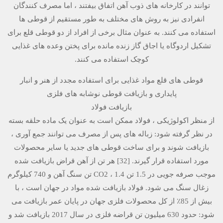
توانند در کارخانه های ذوب آهن اتفاق بیفتند ، اما مصرف کنندگان
انفرادی نیز به روش های مختلف به طور مستقیم از قوطی ها
استفاده می کنند. به عنوان مثال برخی از افراد از دو قوطی قلع برای
تشکیل اردوگاه یا اجاق گاز زنده مانده برای پختن وعده های غذایی
کوچک استفاده می کنند.
قوطی های قلع مواد غذایی برای استفاده مجدد از هنر و انبار
پایداری و بازیافت قوطی نوشابه های فلزی
بازیافت فولاد
از منظر اکولوژیکی ، فولاد ممکن است به عنوان یک ماده حلقه بسته
در نظر گرفته شود: زباله های پس از مصرف می توانند جمع آوری ،
بازیافت شوند و برای ساخت قوطی های جدید یا سایر محصولات
مورد استفاده قرار گیرند. [32] هر تن از آهن قراض بازیافت شده
موجب صرفه جویی در 1.5 تن CO2 ، 1.4 تن سنگ آهن و 740 کیلوگرم
زغال سنگ می شود. فولاد بازیافت شده مواد در جهان است ، با
بیش از 85٪ از کل محصولات فلزی جهان در پایان عمر بازیافت می
شود: حدود 630 میلیون تن قراضه فلزی در سال 2017 بازیافت شد و