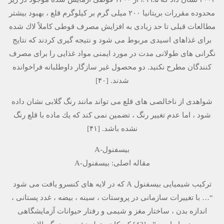
محدوده مقررات بریتانیا ۲۰۰ میلی گرم بر كیلوگرم قلع ، بهبود بیشتر
مطالعات قبلی تا حد زیادی به افزایش مصرف قوطی كاملاً لاك شده
برای غذاهای اسیدی مربوط می شود و نتیجه گیری كردند كه نتایج
نگرانی های طولانی مدت در مورد ایمنی مواد غذایی را برای مصرف
کنندگان مطرح نکنید. دو محصول غیر سازگار داوطلبانه فراخوانده
شدند. [۴۰]
شواهدی از ناخالصی های قلع می تواند مانند رنگ گلابی نشان داده
شود ، اما عدم تغییر رنگ ، تضمین نمی كند كه یك ماده با قلع رنگ
نشده باشد. [۴۱]
بیسفنول-A
مقاله اصلی: بیسفنول-A
ترکیب شیمیایی بیسفنول A که در لایه های کنسرو یافت می شود
“… با تغییرات سازمانی در پروستات ، سینه ، بیضه ، غدد پستانی ،
اندازه بدن ، ساختار مغز و شیمی و رفتار حیوانات آزمایشگاهی