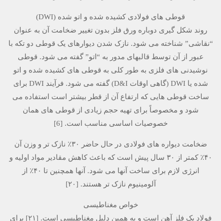
قوطی های فولادی کشیده شده و اتو شده (DWI)
روند شکل گیری دوباره ورق فلز بدون تغییر ضخامت آن به عنوان
“نقاشی” شناخته می شود. نازک شدن دیوارهای یک قوطی دو تکه با
عبور از آن توسط قالبهای مدور به “اتو” گفته می شود. قوطی
نوشیدنی های فلزی به طور کلی به قوطی های کشیده شده و اتو
شده یا DWI (گاهی اوقات D&I) گفته می شود. فرآیند DWI برای
ساخت قوطی هایی که ارتفاع آن از قطر بیشتر است استفاده می
شود و مخصوصاً برای تهیه حجم زیادی از قوطی های همان
خصوصیات اساسی مناسب است. [6]
ضخامت دیواره های فولادی در حال حاضر ۳۰٪ نازک تر و وزن آن
۴۰٪ کمتر از ۳۰ سال پیش است که باعث کاهش مقادیر مواد اولیه و
انرژی لازم برای ساخت آنها می شود. آنها همچنین تا ۴۰٪ از
آلومینیوم نازک تر هستند. [۲۰]
خواص مغناطیسی
فولاد یک فلز آهن است و به همین دلیل مغناطیسی است. [۲۱] برای