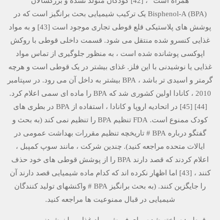
همراه است” ، [42] کودکان متولد نشده و بزرگسالان
Bisphenol-A (BPA) یک ترکیب شیمیایی بحث برانگیز است که در
پوشش های پلاستیکی قلع قوطی تجاری موجود است [43] و به مواد
غذایی کنسرو شده منتقل می شود. قسمت داخلی قوطی با روکش
اپوکسی پوشانده شده است ، به منظور جلوگیری از تماس مواد
غذایی یا نوشیدنی با این فلز. غذای بیشتر در یک قوطی است و هرچه
گرمتر و اسیدی تر باشد ، BPA بیشتر به داخل آن می رود. در سپتامبر
2010 ، کانادا اولین کشوری شد که BPA را ماده ای سمی اعلام کرد.
[44] [45] در اتحادیه اروپا و کانادا ، استفاده از BPA در بطری های
کودک ممنوع است. FDA تنظیم BPA را تنظیم نمی کند (به بحث و
گفتگو درباره BPA # تاریخچه تنظیم مقررات بهداشت عمومی در
ایالات متحده مراجعه کنید). چندین شرکت ، مانند سوپ کمپبل ،
اعلام کردند که قصد دارند BPA را از پوشش قوطی های خود حذف
کنند ، [43] اما اظهار نکرده اند که کدام ماده شیمیایی قصد دارند آن
را جایگزین کنند. (به بحث برانگیز BPA # واکنشهای تولید کنندگان
شیمیایی در قبال ممنوعیت ها مراجعه کنید.
قوطی: ساخته شده برای فروش مواد غذایی یا نوشیدنی و مهر و