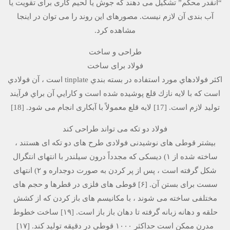
“آنقدر محکم” تشکیل می دهند که جوش یا لحیم کاری برای تقویت یا
آب بندی آن لازم نیست. مصورهای این روند را می توان در اینجا
مشاهده کرد.
طراحی و ساخت
فولاد برای ساخت
اكثر فولادهاي مورد استفاده در بسته بندي tinplate است ، آن فولادي
است كه با لايه نازك قلع پوشيده شده است و كارايي آن براي فرآيند
توليد لازم است. [17] لایه قلع معمولاً با آبکاری انجام می شود. [18]
فولاد دو تکه می تواند طراحی کند
بیشتر قوطی های نوشیدنی فولادی طرح های دو تکه ای هستند ،
ساخته شده از ۱) دیسکی که مجدداً درون سیلندر با انتهای انتگرال
شکل گرفته است ، پس از پر کردن به صورت دوجداره و ۲) انتهای
سست برای بستن آن. [۶] قوطی های فلزی در قطرها و حجم های
مختلفی ساخته می شوند ، با مکانیسم های باز کردن که از کشش
حلقه و دهانه زبانه گرفته تا دهان باز باز است. [۱۹] ساخت خطوط
مدرن ممکن است حداکثر ۱۰۰۰ قوطی در دقیقه تولید کند. [۱۷]