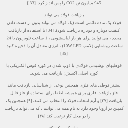
945 میلیون تن CO2 را پس انداز کرد. [33 ]
بازیافت فولاد می تواند
فولاد یک ماده دائمی است (یک فولاد می تواند بدون از دست دادن
کیفیت دوباره و دوباره بازیافت شود). [34] با استفاده از بازیافت
مجدد ، می توانید برای هر بار لباسشویی ، 1 ساعت تلویزیون یا 24
ساعت روشنایی (لامپ 10W LED) ، انرژی معادل آن را ذخیره کنید.
[35]
قوطیهای نوشیدنی فولادی با ذوب شدن در کوره قوس الکتریکی یا
کوره اصلی اکسیژن بازیافت می شوند.
بیشتر قوطی های فلزی همچنین نوعی از شناسایی بازیافت مانند
فلز بازیافت فلزی برای همیشه لطفا برای استفاده از فلز قابل
بازیافت [۳۷] و آرم انتخاب فولاد را انتخاب می کنند. [۹] همچنین یک
کمپین در اروپا وجود دارد به نام همه می توانیم ، که می تواند بازیافت
را در محل کار ترغیب کند [۳۸]
ردپای کربن کوچکتر