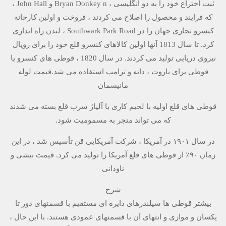
ثبت اختراع خود را به دو انگلیسی ، Bryan Donkey n و John Hall ،
که فرایند و محصول را اصلاح می کردند ، فروخت و اولین کارخانه
کنسرو تجاری جهان را در Southwark Park Road ، لندن راه اندازی
کرد. تا سال 1813 آنها اولین کالاهای کنسرو قلع خود را برای رویال
نیروی دریایی تولید می کردند. در سال 1820 ، قوطی های کنسرو یا
قوطی برای باروت ، دانه و ترامپ استفاده می شد.قیمت لوله
مانیسمان
قوطی های قلع اولیه با لحیم کاری با آلیاژ سرب قلع بسته می شدند
که می تواند منجر به مسمومیت شود.
در سال ۱۹۰۱ در آمریكا ، شركت آمریكایی قن تأسیس شد ، در این
زمان ۹۰٪ از قوطی های قلع آمریكا را تولید می كرد. قیمت نبشی و
ناودانی
شرح
بیشتر قوطی ها سیلندرهای دایره ای مستقیم با قسمتهای دور تا
یکسان و موازی و انتهای آن با قسمتهای عمودی هستند. با این حال ،