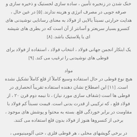
خنک شدن در زنجیره تأمین ، ساده سازی لجستیک و ذخیره سازی و
صرفه جویی در مصرف انرژی و هزینه ندارند. [۵] در عین حال ،
هدایت حرارتی نسبتاً بالایی از فولاد به معنای رسانایی نوشیدنی های
کنسرو بسیار سریعتر و آسانتر از آن است که در بطری های شیشه
ای یا پلاستیک باشد. [۸]
یک ابتکار انجمن جهانی فولاد ، انتخاب فولاد ، استفاده از فولاد برای
قوطی های نوشیدنی را ترغیب می کند. [۹]
مواد
هیچ نوع قوطی در حال استفاده وسیع کاملاً از قلع کاملاً تشکیل نشده
است. [۱۱] این اصطلاح نشان دهنده استفاده تقریباً انحصاری در
قوطی ها است (شفاف سازی مورد نیاز) ، تا نیمه دوم قرن ۲۰ ، از
فولاد قلع ، که ترکیبی از قدرت بدنی است. قیمت نسبتاً کم فولاد با
مقاومت در برابر خوردگی قلع. بسته به محتوا و پوشش های موجود ،
برخی از کنسروها هنوز از فولاد بدون قلع استفاده می کنند.
در برخی گویشهای محلی ، هر قوطی فلزی ، حتی آلومینیومی ،