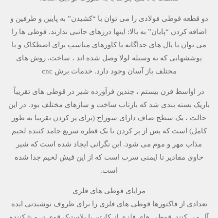
دو قطعه قوطی فولادی را می توان با “کشیدن” به پایین و طرفین و
اضافه کردن “پایان” به بالا: اینها درزهای جانبی ندارند. قوطی ها را
می توان با یال های جداگانه یا کاورهای مناسب برای اصطکاک و با
پوششهایی که به وسیله لولا وصل شده اند ، ساخت. روش های
مختلف باز آسان وجود دارد. خدمات برش cnc
در اواسط قرن بیستم ، چندین فرآورده شیر در قوطی های تقریباً
باریک بسته بندی شد که بازتاب ساخت و سازهای مختلف بود. در این
حالت ، یک سطح صاف دارای سوراخ (برای پر کردن تقریبا به طور
کامل) است که پس از پر کردن با یک قطره سریع جامد کننده لحیم
مذاب مهر و موم می شود. این نگرانی ایجاد شده است که شیر
حاوی مقادیر نا ایمنی سرب است که از این فیش لحیم جدا شده
است.
مزایای قوطی های فلزی
تعدادی از فاکتورها قوطی های فلزی را برای ظروف نوشیدنی ایده
آل می کنند. قوطی های فلزی از کارتن یا پلاستیک قوی تر و شکننده