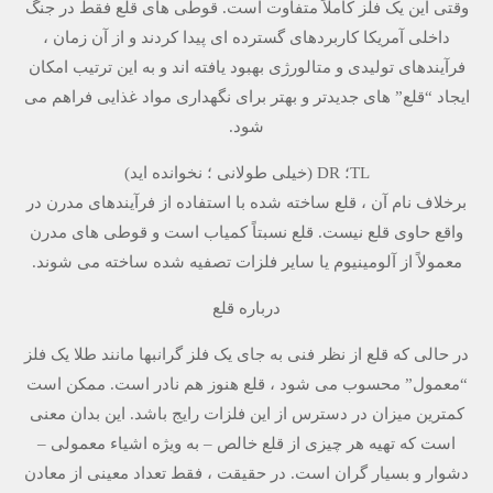
وقتی این یک فلز کاملاً متفاوت است. قوطی های قلع فقط در جنگ
داخلی آمریکا کاربردهای گسترده ای پیدا کردند و از آن زمان ،
فرآیندهای تولیدی و متالورژی بهبود یافته اند و به این ترتیب امکان
ایجاد “قلع” های جدیدتر و بهتر برای نگهداری مواد غذایی فراهم می
شود.
TL؛ DR (خیلی طولانی ؛ نخوانده اید)
برخلاف نام آن ، قلع ساخته شده با استفاده از فرآیندهای مدرن در
واقع حاوی قلع نیست. قلع نسبتاً کمیاب است و قوطی های مدرن
معمولاً از آلومینیوم یا سایر فلزات تصفیه شده ساخته می شوند.
درباره قلع
در حالی که قلع از نظر فنی به جای یک فلز گرانبها مانند طلا یک فلز
“معمول” محسوب می شود ، قلع هنوز هم نادر است. ممکن است
کمترین میزان در دسترس از این فلزات رایج باشد. این بدان معنی
است که تهیه هر چیزی از قلع خالص – به ویژه اشیاء معمولی –
دشوار و بسیار گران است. در حقیقت ، فقط تعداد معینی از معادن