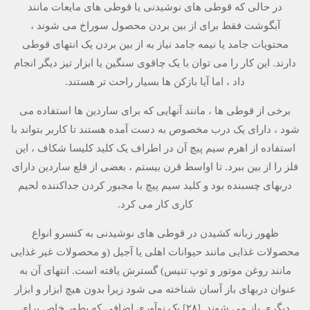
در حالی که قوطی های نوشیدنی یا قوطی های مایعات مانند
آبگوشت فقط برای از بین بردن محصول سوراخ می شوند ،
محتویات جامد یا نیمه جامد نیاز به از بین بردن یک انتهای قوطی
دارند. این کار را می توان با یک چاقوی سنگین یا ابزار تیز دیگر انجام
داد ، اما آیا بازکن ها بسیار راحت تر هستند.
برخی از قوطی ها ، مانند آنهایی که برای ساردین ها استفاده می
شود ، دارای یک درب مخصوص به دست آمده هستند تا کاربر بتواند با
استفاده از اهرم سیم پیچ آن در اطراف یک کلید کلیسا شکاف ، این
فلز را از بین ببرد. تا اواسط قرن بیستم ، بعضی از قلع ساردین دارای
دربهای چسبنده بود و کلید سیم پیچ با مجبور کردن جداکننده لحیم
کاری کار می کرد.
ظهور زبانه کشیدن در قوطی های نوشیدنی به کنسرو انواع
محصولات غذایی مانند حیوانات اهلی یا آجیل (و محصولات غیر غذایی
مانند روغن موتور و توپ تنیس) گسترش یافته است. انتهای آن به
عنوان دربهای باز آسان شناخته می شود زیرا بدون هیچ ابزار و ابزار
دیگری باز می شوند. [۲۸] یک نوآوری اضافی که بطور خاص برای