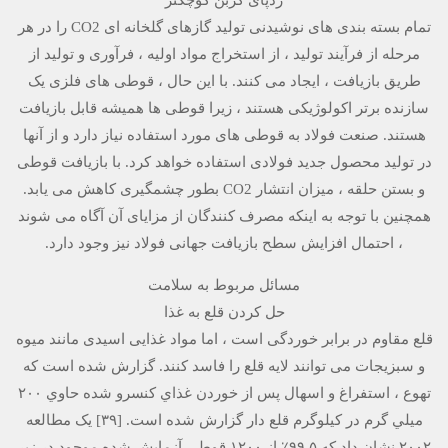
تمام بسته بندی های نوشیدنی تولید گازهای گلخانه ای CO2 را در هر
مرحله از فرآیند تولید ، از استخراج مواد اولیه ، فرآوری و تولید از
طریق بازیافت ، ایجاد می کنند. با این حال ، قوطی های فلزی یک
سازنده برتر اکولوژیکی هستند ، زیرا قوطی ها همیشه قابل بازیافت
هستند. صنعت فولاد به قوطی های مورد استفاده نیاز دارد و از آنها
در تولید محصول جدید فولادی استفاده خواهد کرد. با بازیافت قوطی
و بستن حلقه ، میزان انتشار CO2 بطور چشمگیری کاهش می یابد.
همچنین با توجه به اینکه مصرف کنندگان از مزایای آن آگاه می شوند
، احتمال افزایش سطح بازیافت جهانی فولاد نیز وجود دارد.
مسائل مربوط به سلامت
حل کردن قلع به غذا
قلع مقاوم در برابر خوردگی است ، اما مواد غذایی اسیدی مانند میوه
و سبزیجات می توانند لایه قلع را فاسد کنند. گزارش شده است كه
تهوع ، استفراغ و اسهال پس از خوردن غذاي كنسرو شده حاوي ۲۰۰
ميلي گرم در كيلوگرم قلع دار گزارش شده است. [۳۹] یک مطالعه
۲۰۰۲ نشان داد كه ۹۹.۵٪ از ۱۲۰۰ قوطی آزمایش شده موجود در زیر