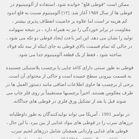
ممکن است “قوطی قلع” خوانده شود. استفاده از آلومینیوم در
قوطی ها از سال ۱۹۵۷ آغاز شد. [۱۲] آلومینیوم نسبت به قلع اندود
کم هزینه تر است اما علاوه بر خاصیت انعطاف پذیری بیشتر ،
مقاومت در برابر خوردگی را نیز به همراه دارد ، در نتیجه سهولت
تولید را نشان می دهد. این امر باعث ایجاد قوطی دو تکه می شود ،
در حالی که تمام قسمت بالای قوطی به جای اینکه از سه تکه فولاد
ساخته شود ، فقط از یک قطعه آلومینیوم جدا می شود.
قوطی به طور سنتی دارای کاغذ چاپی یا برچسب پلاستیکی چسبیده
به قسمت بیرونی سطح خمیده است و حاکی از محتوای آن است.
برخی از برچسب ها حاوی اطلاعات اضافی مانند دستور العمل ها در
طرف معکوس هستند. اخیراً برچسبها مستقیماً بر روی فلز چاپ می
شوند قبل یا بعد از تشکیل ورق فلزی در قوطی های جداگانه.
در نوامبر 1991 ، آمریكا می تواند تولیدكنندگان به طور داوطلبانه
درزهای سرب را در قوطی های مواد غذایی از بین ببرد. با این حال ،
قوطی های غذایی وارداتی همچنان شامل درزهای لحیم سرب