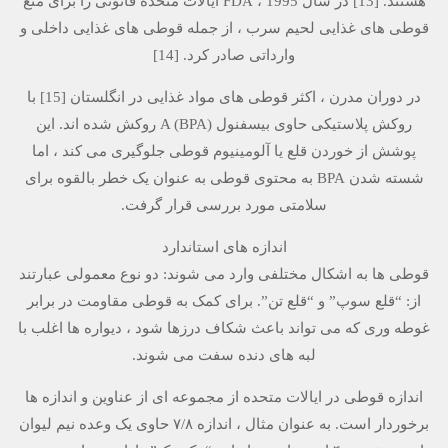
هستند. [13] در سال 1995 ، FDA ایالات متحده قانونی را برای منع
قوطی های غذایی لحیم سرب ، از جمله قوطی های غذایی داخلی و
وارداتی صادر کرد. [14]
در دوران مدرن ، اکثر قوطی های مواد غذایی در انگلستان [15] با
روکش پلاستیکی حاوی بیسفنول A (BPA) روکش شده اند. این
پوشش از خوردن قلع یا آلومینیوم قوطی جلوگیری می کند ، اما
شسته شدن BPA به محتوی قوطی به عنوان یک خطر بالقوه برای
سلامتی مورد بررسی قرار گرفت.
اندازه های استاندارد
قوطی ها به اشکال مختلفی وارد می شوند: دو نوع معمولی عبارتند
از: “قلع سوپ” و “قلع تن”. برای کمک به قوطی مقاومت در برابر
غوطه وری که می تواند باعث شکاف درزها شود ، دیواره ها اغلب با
لبه های دنده سفت می شوند.
اندازه قوطی در ایالات متحده از مجموعه ای از عناوین و اندازه ها
برخوردار است. به عنوان مثال ، اندازه ۷/۸ حاوی یک وعده نیم لیوان