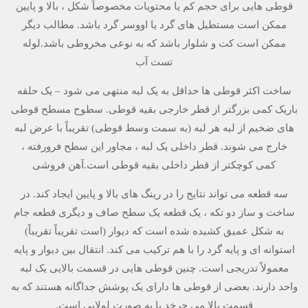
قوطی هایی برای حجم کم یا محتویات مخصوصاً شکل ، بالا و پایین
ممکن است مستطیل های گرد یا اووسر گرد باشد. مطالب دیگر
ممکن است کت و شلوار باشد که به نوعی مخروطی باشد.لوله
تست آب
ساخت اکثر قوطی ها حداقل به یک لبه منتهی می شود – یک حلقه
باریک کمی بزرگتر از قطر خارجی بقیه قوطی. سطوح مسطح قوطی
های ضخیم از لبه هر لبه (به سمت وسط قوطی) تقریباً با عرض لبه
خارج می شوند. قطر داخلی یک لبه ، مجاور این سطح فرورفته ،
کمی کوچکتر از قطر داخلی بقیه قوطی است.آهن فروشی
سه قطعه می تواند نتایج را در رینگ های بالا و پایین ایجاد کند. در
ساخت و ساز دو تکه ، یک قطعه یک سطح صاف و دیگری قطعه جام
به شکل عمیق کشیده شده است که دیوار (است تقریباً تقریباً)
استوانه ای و پایه گرد را با هم ترکیب می کند. انتقال بین دیوار و پایه
معمولاً تدریجی است. چنین قوطی هایی در قسمت بالایی یک لبه
واحد دارند. بعضی از قوطی ها دارای یک پوشش جداگانه هستند که به
قسمت بالا می چرخد ​​یا به صورت لولایی است.