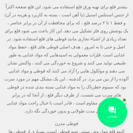
بیشتر قلع برای تهیه ورق قلع استفاده می شود. این قلع صفحه اکثراً
از جنس استنلس استیل (یا آهن است ، بسته به کاربرد و هزینه در آن)
و فقط ۱ تا ۲ درصد قلع ، که برای محافظت از آن در برابر عناصر ،
یک پوشش روی فلز تشکیل می دهد. این کار باعث می شود قلع برای
تعداد زیادی از اشیاء تجاری مانند قوطی های قلع استفاده شود. در
اصل و حتی تا به امروز ، هدف اصلی قوطی های قلع ، حفظ مواد
غذایی است. فلزات معمولی به اسیدهایی که مواد غذایی به طور
طبیعی تولید می کنند و شروع به خوردگی می کنند ، واکنش نشان
می دهند و مولکول هایی را آزاد می کنند که قوطی و مواد غذایی
آلوده را از بین می برد. در گذشته ، این یک مشکل مهم در مورد سرب
بود که سموم خطرناک را به مواد غذایی بسته بندی شده در قوطی
های سرب می شست. از طرف دیگر قلع ، از آنجا که در برابر
ترکیبات اسیدی مقاوم است ، قادر است با خیال راحت مواد غذایی
را برای مدت طولانی و بدون خوردگی نگه دارد.
پشتیبانی
قوطی مدرن
البته قلع تنها روش سنتی تهیه قوطی است. بسیاری از قوطی ها