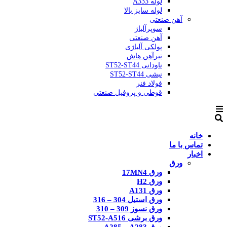
لوله A333
لوله سایز بالا
آهن صنعتی
سوپرآلیاژ
آهن صنعتی
پولکی آلیاژی
تیرآهن هاش
ناودانی ST52-ST44
نبشی ST52-ST44
فولاد فنر
قوطی و پروفیل صنعتی
خانه
تماس با ما
اخبار
ورق
ورق 17MN4
ورق H2
ورق A131
ورق استیل 304 – 316
ورق نسوز 309 – 310
ورق برشی ST52-A516