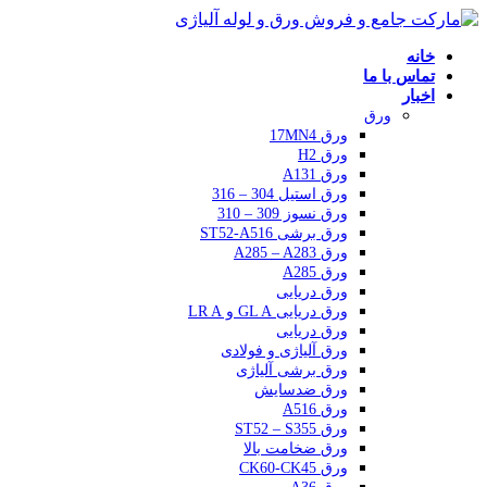
خانه
تماس با ما
اخبار
ورق
ورق 17MN4
ورق H2
ورق A131
ورق استیل 304 – 316
ورق نسوز 309 – 310
ورق برشی ST52-A516
ورق A285 – A283
ورق A285
ورق دریایی
ورق دریایی GL A و LR A
ورق دریایی
ورق آلیاژی و فولادی
ورق برشی آلیاژی
ورق ضدسایش
ورق A516
ورق ST52 – S355
ورق ضخامت بالا
ورق CK60-CK45