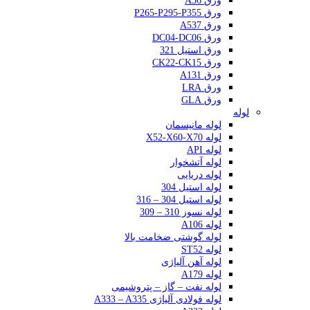
ورق A36
ورق P265-P295-P355
ورق A537
ورق DC04-DC06
ورق استیل 321
ورق CK22-CK15
ورق A131
ورق LRA
ورق GLA
لوله
لوله مانیسمان
لوله X52-X60-X70
لوله API
لوله آتشخوار
لوله دریایی
لوله استیل 304
لوله استیل 304 – 316
لوله نسوز 310 – 309
لوله A106
لوله گوشتی ضخامت بالا
لوله ST52
لوله آهن آلیاژی
لوله A179
لوله نفت – گاز – پتروشیمی
لوله فولادی آلیاژی A333 – A335