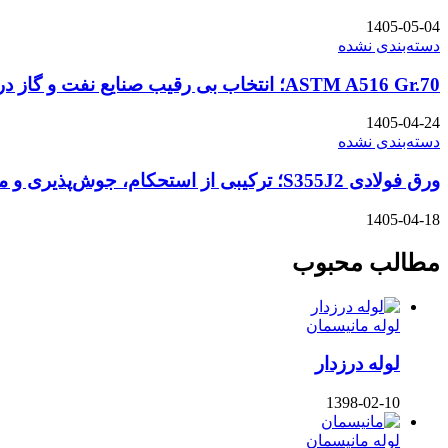
1405-05-04
دسته‌بندی نشده
ASTM A516 Gr.70؛ انتخاب بی رقیب صنایع نفت و گاز در شرایط سخت
1405-04-24
دسته‌بندی نشده
ورق فولادی S355J2؛ ترکیبی از استحکام، جوش‌پذیری و مقاومت در سرمای شدید
1405-04-18
مطالب محبوب
لوله مانیسمان
لوله درزدار
1398-02-10
لوله مانیسمان