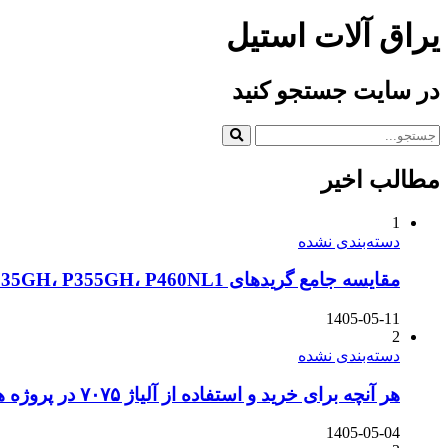
یراق آلات استیل
در سایت جستجو کنید
مطالب اخیر
1
دسته‌بندی نشده
مقایسه جامع گریدهای P235GH، P355GH، P460NL1 و دیگر ورق‌های سری P در استاندارد DIN و EN
1405-05-11
2
دسته‌بندی نشده
هر آنچه برای خرید و استفاده از آلیاژ ۷۰۷۵ در پروژه های دریایی باید بدانید
1405-05-04