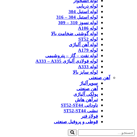
لوله آتشخوار
لوله دریایی
لوله استیل 304
لوله استیل 304 – 316
لوله نسوز 310 – 309
لوله A106
لوله گوشتی ضخامت بالا
لوله ST52
لوله آهن آلیاژی
لوله A179
لوله نفت – گاز – پتروشیمی
لوله فولادی آلیاژی A333 – A335
لوله A333
لوله سایز بالا
آهن صنعتی
سوپرآلیاژ
آهن صنعتی
پولکی آلیاژی
تیرآهن هاش
ناودانی ST52-ST44
نبشی ST52-ST44
فولاد فنر
قوطی و پروفیل صنعتی