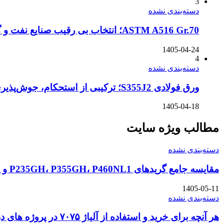
3
دسته‌بندی نشده
ASTM A516 Gr.70؛ انتخاب بی رقیب صنایع نفت و گاز در شرایط سخت
1405-04-24
4
دسته‌بندی نشده
ورق فولادی S355J2؛ ترکیبی از استحکام، جوش‌پذیری و مقاومت در سرمای شدید
1405-04-18
مطالب ویژه سایت
دسته‌بندی نشده
مقایسه جامع گریدهای P235GH، P355GH، P460NL1 و دیگر ورق‌های سری P در استاندارد DIN و EN
1405-05-11
دسته‌بندی نشده
هر آنچه برای خرید و استفاده از آلیاژ ۷۰۷۵ در پروژه های دریایی باید بدانید