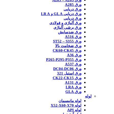
ورق A285 – A283
ورق A285
ورق دریایی
ورق دریایی GL A و LR A
ورق دریایی
ورق آلیاژی و فولادی
ورق برشی آلیاژی
ورق ضدسایش
ورق A516
ورق ST52 – S355
ورق ضخامت بالا
ورق CK60-CK45
ورق A36
ورق P265-P295-P355
ورق A537
ورق DC04-DC06
ورق استیل 321
ورق CK22-CK15
ورق A131
ورق LRA
ورق GLA
لوله
لوله مانیسمان
لوله X52-X60-X70
لوله API