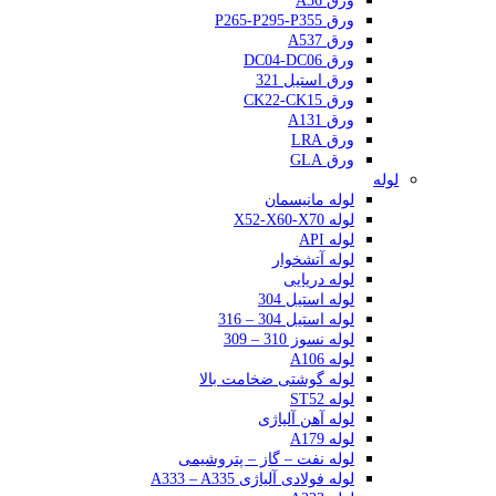
ورق A36
ورق P265-P295-P355
ورق A537
ورق DC04-DC06
ورق استیل 321
ورق CK22-CK15
ورق A131
ورق LRA
ورق GLA
لوله
لوله مانیسمان
لوله X52-X60-X70
لوله API
لوله آتشخوار
لوله دریایی
لوله استیل 304
لوله استیل 304 – 316
لوله نسوز 310 – 309
لوله A106
لوله گوشتی ضخامت بالا
لوله ST52
لوله آهن آلیاژی
لوله A179
لوله نفت – گاز – پتروشیمی
لوله فولادی آلیاژی A333 – A335