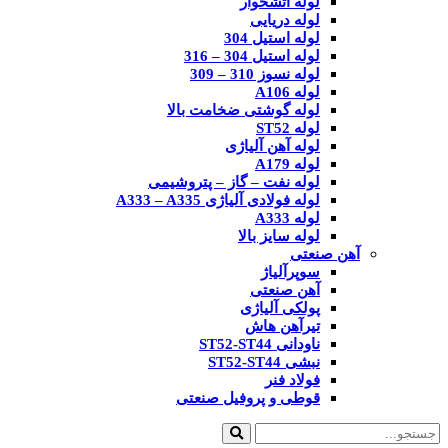
لوله آتشخوار
لوله دریایی
لوله استیل 304
لوله استیل 304 – 316
لوله نسوز 310 – 309
لوله A106
لوله گوشتی ضخامت بالا
لوله ST52
لوله آهن آلیاژی
لوله A179
لوله نفت – گاز – پتروشیمی
لوله فولادی آلیاژی A333 – A335
لوله A333
لوله سایز بالا
آهن صنعتی
سوپرآلیاژ
آهن صنعتی
پولکی آلیاژی
تیرآهن هاش
ناودانی ST52-ST44
نبشی ST52-ST44
فولاد فنر
قوطی و پروفیل صنعتی