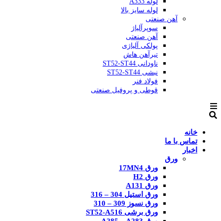
لوله A333
لوله سایز بالا
آهن صنعتی
سوپرآلیاژ
آهن صنعتی
پولکی آلیاژی
تیرآهن هاش
ناودانی ST52-ST44
نبشی ST52-ST44
فولاد فنر
قوطی و پروفیل صنعتی
خانه
تماس با ما
اخبار
ورق
ورق 17MN4
ورق H2
ورق A131
ورق استیل 304 – 316
ورق نسوز 309 – 310
ورق برشی ST52-A516