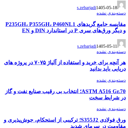
s.zebarjadi
1405-05-18
دسته‌بندی نشده
مقایسه جامع گریدهای P235GH، P355GH، P460NL1
و دیگر ورق‌های سری P در استاندارد DIN و EN
s.zebarjadi
1405-05-11
دسته‌بندی نشده
هر آنچه برای خرید و استفاده از آلیاژ ۷۰۷۵ در پروژه های
دریایی باید بدانید
دسته‌بندی نشده
ASTM A516 Gr.70؛ انتخاب بی رقیب صنایع نفت و گاز
در شرایط سخت
دسته‌بندی نشده
ورق فولادی S355J2؛ ترکیبی از استحکام، جوش‌پذیری و
مقاومت در سرمای شدید