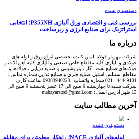
دسته‌بندی نشده
بررسی فنی و اقتصادی ورق آلیاژی P355NH؛ انتخابی
استراتژیک برای صنایع انرژی و زیرساخت
درباره ما
شرکت مهزیار فولاد تامین کننده تخصصی انواع ورق و لوله های
فولادی و آلیاژی کلیه مقاطع خاص صنعتی و آلیاژی کلیه آهن آلات و
فولادهای صنایع نفت ، گاز ، پتروشیمی و صنایع دریایی ، فولادها و
مقاطع استنلس استیل صنایع فلزی و صنایع غذایی شماره تماس :
44449101 - 021 شماره واتساپ : 09383940223 ساعت کاری
شرکت شنبه تا چهارشنبه 9 صبح الی 17 عصر پنجشنبه 9 صبح الی
13 ظهر آدرس ایمیل : mahzyarsteel@gmail.com
آخرین مطالب سایت
دسته‌بندی نشده
لوله‌های آلیاژی NACE؛ راهکار مطمئن برای مقابله