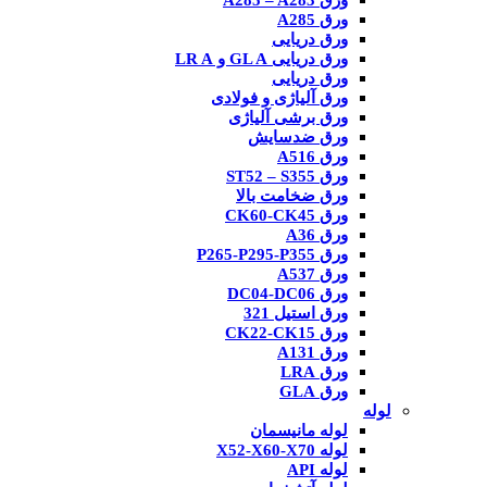
ورق A285 – A283
ورق A285
ورق دریایی
ورق دریایی GL A و LR A
ورق دریایی
ورق آلیاژی و فولادی
ورق برشی آلیاژی
ورق ضدسایش
ورق A516
ورق ST52 – S355
ورق ضخامت بالا
ورق CK60-CK45
ورق A36
ورق P265-P295-P355
ورق A537
ورق DC04-DC06
ورق استیل 321
ورق CK22-CK15
ورق A131
ورق LRA
ورق GLA
لوله
لوله مانیسمان
لوله X52-X60-X70
لوله API