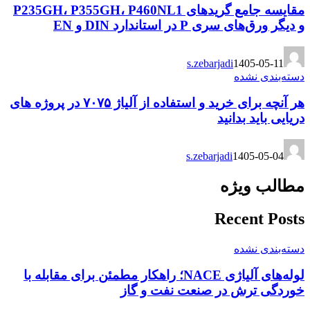
مقایسه جامع گریدهای P235GH، P355GH، P460NL1
و دیگر ورق‌های سری P در استاندارد DIN و EN
s.zebarjadi
1405-05-11
دسته‌بندی نشده
هر آنچه برای خرید و استفاده از آلیاژ ۷۰۷۵ در پروژه های
دریایی باید بدانید
s.zebarjadi
1405-05-04
مطالب ویژه
Recent Posts
دسته‌بندی نشده
لوله‌های آلیاژی NACE؛ راهکار مطمئن برای مقابله با
خوردگی ترش در صنعت نفت و گاز