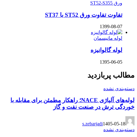
ورق ST52-S355
تفاوت تفاوت ورق ST52 با ST37
1399-08-07
لوله مانیسمان
لوله گالوانیزه
1395-06-05
مطالب پربازدید
دسته‌بندی نشده
لوله‌های آلیاژی NACE؛ راهکار مطمئن برای مقابله با
خوردگی ترش در صنعت نفت و گاز
s.zebarjadi
1405-05-18
دسته‌بندی نشده