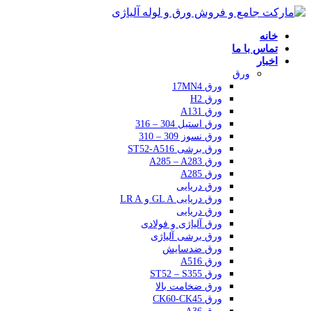
خانه
تماس با ما
اخبار
ورق
ورق 17MN4
ورق H2
ورق A131
ورق استیل 304 – 316
ورق نسوز 309 – 310
ورق برشی ST52-A516
ورق A285 – A283
ورق A285
ورق دریایی
ورق دریایی GL A و LR A
ورق دریایی
ورق آلیاژی و فولادی
ورق برشی آلیاژی
ورق ضدسایش
ورق A516
ورق ST52 – S355
ورق ضخامت بالا
ورق CK60-CK45