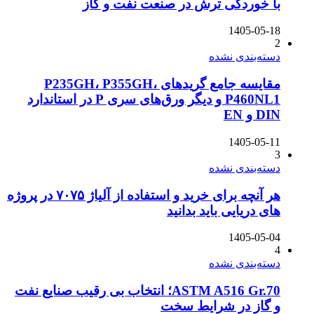
با خوردگی ترش در صنعت نفت و گاز
1405-05-18
2
دسته‌بندی نشده
مقایسه جامع گریدهای P235GH، P355GH،
P460NL1 و دیگر ورق‌های سری P در استاندارد
DIN و EN
1405-05-11
3
دسته‌بندی نشده
هر آنچه برای خرید و استفاده از آلیاژ ۷۰۷۵ در پروژه
های دریایی باید بدانید
1405-05-04
4
دسته‌بندی نشده
ASTM A516 Gr.70؛ انتخاب بی رقیب صنایع نفت
و گاز در شرایط سخت