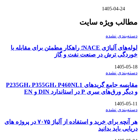
1405-04-24
مطالب ویژه سایت
دسته‌بندی نشده
لوله‌های آلیاژی NACE؛ راهکار مطمئن برای مقابله با
خوردگی ترش در صنعت نفت و گاز
1405-05-18
دسته‌بندی نشده
مقایسه جامع گریدهای P235GH، P355GH، P460NL1
و دیگر ورق‌های سری P در استاندارد DIN و EN
1405-05-11
دسته‌بندی نشده
هر آنچه برای خرید و استفاده از آلیاژ ۷۰۷۵ در پروژه های
دریایی باید بدانید