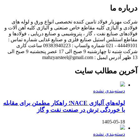
درباره ما
شرکت مهزیار فولاد تامین کننده تخصصی انواع ورق و لوله های
فولادی و آلیاژی کلیه مقاطع خاص صنعتی و آلیاژی کلیه آهن آلات و
فولادهای صنایع نفت ، گاز ، پتروشیمی و صنایع دریایی ، فولادها و
مقاطع استنلس استیل صنایع فلزی و صنایع غذایی شماره تماس :
44449101 - 021 شماره واتساپ : 09383940223 ساعت کاری
شرکت شنبه تا چهارشنبه 9 صبح الی 17 عصر پنجشنبه 9 صبح الی
13 ظهر آدرس ایمیل : mahzyarsteel@gmail.com
آخرین مطالب سایت
دسته‌بندی نشده
لوله‌های آلیاژی NACE؛ راهکار مطمئن برای مقابله
با خوردگی ترش در صنعت نفت و گاز
1405-05-18
دسته‌بندی نشده