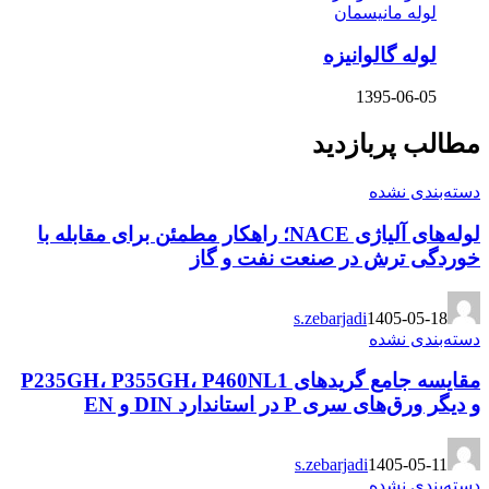
لوله مانیسمان
لوله گالوانیزه
1395-06-05
مطالب پربازدید
دسته‌بندی نشده
لوله‌های آلیاژی NACE؛ راهکار مطمئن برای مقابله با
خوردگی ترش در صنعت نفت و گاز
s.zebarjadi
1405-05-18
دسته‌بندی نشده
مقایسه جامع گریدهای P235GH، P355GH، P460NL1
و دیگر ورق‌های سری P در استاندارد DIN و EN
s.zebarjadi
1405-05-11
دسته‌بندی نشده