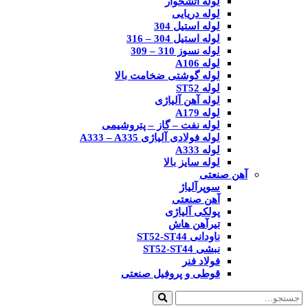
لوله آتشخوار
لوله دریایی
لوله استیل 304
لوله استیل 304 – 316
لوله نسوز 310 – 309
لوله A106
لوله گوشتی ضخامت بالا
لوله ST52
لوله آهن آلیاژی
لوله A179
لوله نفت – گاز – پتروشیمی
لوله فولادی آلیاژی A333 – A335
لوله A333
لوله سایز بالا
آهن صنعتی
سوپرآلیاژ
آهن صنعتی
پولکی آلیاژی
تیرآهن هاش
ناودانی ST52-ST44
نبشی ST52-ST44
فولاد فنر
قوطی و پروفیل صنعتی