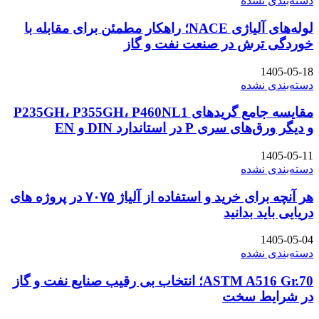
دسته‌بندی نشده
لوله‌های آلیاژی NACE؛ راهکار مطمئن برای مقابله با
خوردگی ترش در صنعت نفت و گاز
1405-05-18
دسته‌بندی نشده
مقایسه جامع گریدهای P235GH، P355GH، P460NL1
و دیگر ورق‌های سری P در استاندارد DIN و EN
1405-05-11
دسته‌بندی نشده
هر آنچه برای خرید و استفاده از آلیاژ ۷۰۷۵ در پروژه های
دریایی باید بدانید
1405-05-04
دسته‌بندی نشده
ASTM A516 Gr.70؛ انتخاب بی رقیب صنایع نفت و گاز
در شرایط سخت