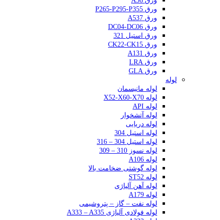
ورق A36
ورق P265-P295-P355
ورق A537
ورق DC04-DC06
ورق استیل 321
ورق CK22-CK15
ورق A131
ورق LRA
ورق GLA
لوله
لوله مانیسمان
لوله X52-X60-X70
لوله API
لوله آتشخوار
لوله دریایی
لوله استیل 304
لوله استیل 304 – 316
لوله نسوز 310 – 309
لوله A106
لوله گوشتی ضخامت بالا
لوله ST52
لوله آهن آلیاژی
لوله A179
لوله نفت – گاز – پتروشیمی
لوله فولادی آلیاژی A333 – A335