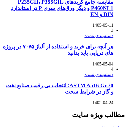
مقایسه جامع گریدهای P235GH، P355GH،
P460NL1 و دیگر ورق‌های سری P در استاندارد
DIN و EN
1405-05-11
3
دسته‌بندی نشده
هر آنچه برای خرید و استفاده از آلیاژ ۷۰۷۵ در پروژه
های دریایی باید بدانید
1405-05-04
4
دسته‌بندی نشده
ASTM A516 Gr.70؛ انتخاب بی رقیب صنایع نفت
و گاز در شرایط سخت
1405-04-24
مطالب ویژه سایت