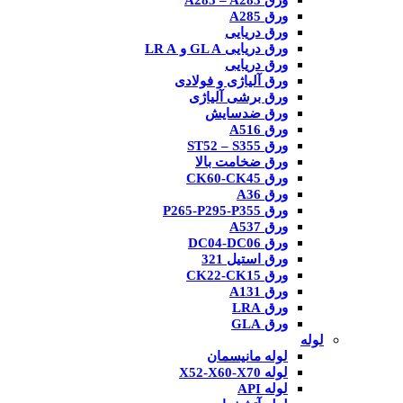
ورق A285 – A283
ورق A285
ورق دریایی
ورق دریایی GL A و LR A
ورق دریایی
ورق آلیاژی و فولادی
ورق برشی آلیاژی
ورق ضدسایش
ورق A516
ورق ST52 – S355
ورق ضخامت بالا
ورق CK60-CK45
ورق A36
ورق P265-P295-P355
ورق A537
ورق DC04-DC06
ورق استیل 321
ورق CK22-CK15
ورق A131
ورق LRA
ورق GLA
لوله
لوله مانیسمان
لوله X52-X60-X70
لوله API