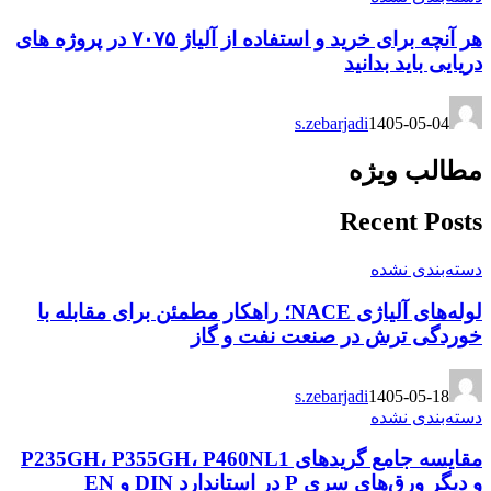
هر آنچه برای خرید و استفاده از آلیاژ ۷۰۷۵ در پروژه های
دریایی باید بدانید
s.zebarjadi
1405-05-04
مطالب ویژه
Recent Posts
دسته‌بندی نشده
لوله‌های آلیاژی NACE؛ راهکار مطمئن برای مقابله با
خوردگی ترش در صنعت نفت و گاز
s.zebarjadi
1405-05-18
دسته‌بندی نشده
مقایسه جامع گریدهای P235GH، P355GH، P460NL1
و دیگر ورق‌های سری P در استاندارد DIN و EN