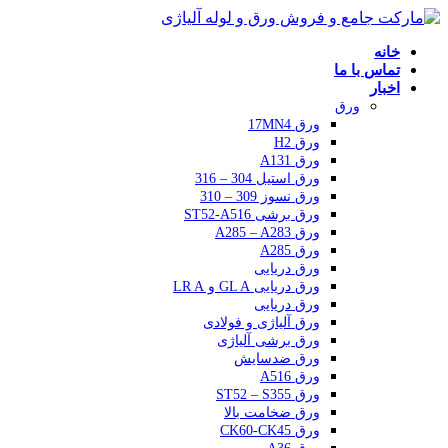
خانه
تماس با ما
اخبار
ورق
ورق 17MN4
ورق H2
ورق A131
ورق استیل 304 – 316
ورق نسوز 309 – 310
ورق برشی ST52-A516
ورق A285 – A283
ورق A285
ورق دریایی
ورق دریایی GL A و LR A
ورق دریایی
ورق آلیاژی و فولادی
ورق برشی آلیاژی
ورق ضدسایش
ورق A516
ورق ST52 – S355
ورق ضخامت بالا
ورق CK60-CK45