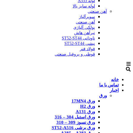
لوله A333
لوله سایز بالا
آهن صنعتی
سوپرآلیاژ
آهن صنعتی
پولکی آلیاژی
تیرآهن هاش
ناودانی ST52-ST44
نبشی ST52-ST44
فولاد فنر
قوطی و پروفیل صنعتی
خانه
تماس با ما
اخبار
ورق
ورق 17MN4
ورق H2
ورق A131
ورق استیل 304 – 316
ورق نسوز 309 – 310
ورق برشی ST52-A516