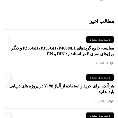
مطالب اخیر
1
دسته‌بندی نشده
مقایسه جامع گریدهای P235GH، P355GH، P460NL1 و دیگر
ورق‌های سری P در استاندارد DIN و EN
1405-05-11
2
دسته‌بندی نشده
هر آنچه برای خرید و استفاده از آلیاژ ۷۰۷۵ در پروژه های دریایی
باید بدانید
1405-05-04
دسته‌بندی نشده