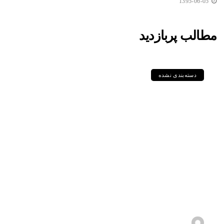
1395-06-05
مطالب پربازدید
دسته‌بندی نشده
مقایسه جامع گریدهای P235GH،
P355GH، P460NL1 و دیگر
ورق‌های سری P در استاندارد DIN
و EN
1405-05-11
s.zebarjadi