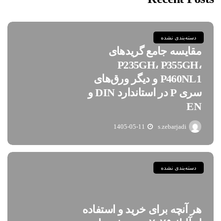
دسته‌بندی نشده
مقایسه جامع گریدهای
P235GH، P355GH،
P460NL1 و دیگر ورق‌های
سری P در استاندارد DIN و
EN
1405-05-11
s.zebarjadi
دسته‌بندی نشده
هر آنچه برای خرید و استفاده