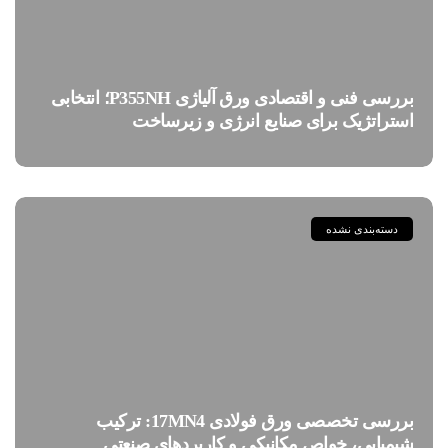
بررسی فنی و اقتصادی ورق آلیاژی P355NH؛ انتخابی
استراتژیک برای صنایع انرژی و زیرساخت
دسته‌بندی نشده
بررسی تخصصی ورق فولادی 17MN4: ترکیب
شیمیایی، خواص مکانیکی و کاربردهای صنعتی