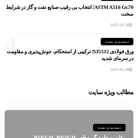
3
ASTM A516 Gr.70؛ انتخاب بی رقیب صنایع نفت و گاز در شرایط
سخت
1405-04-24
4
دسته‌بندی نشده
ورق فولادی S355J2؛ ترکیبی از استحکام، جوش‌پذیری و مقاومت
در سرمای شدید
1405-04-18
مطالب ویژه سایت
دسته‌بندی نشده
مقایسه جامع گریدهای P235GH، P355GH،