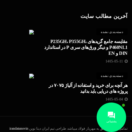
آخرین مطالب سایت
دسته‌بندی نشده
مقایسه جامع گریدهای P235GH، P355GH،
P460NL1 و دیگر ورق‌های سری P در استاندارد
DIN و EN
1405-05-11
دسته‌بندی نشده
هر آنچه برای خرید و استفاده از آلیاژ ۷۰۷۵ در
پروژه های دریایی باید بدانید
1405-05-04
پشتیبانی
تمامی حقوق متعلق به مهزیار فولاد میباشد طراحی تیم ایران دیتا نوین
irandatanovin